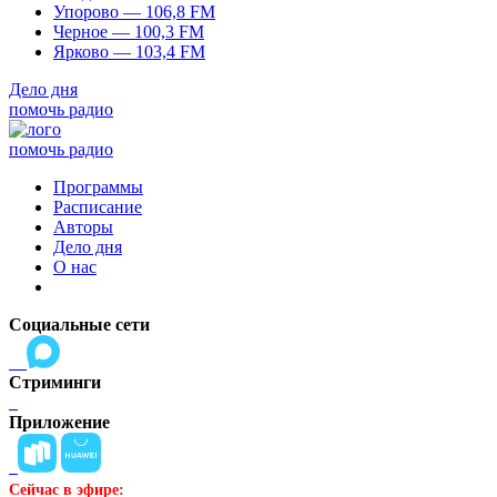
Упорово — 106,8 FM
Черное — 100,3 FM
Ярково — 103,4 FM
Дело дня
помочь радио
помочь радио
Программы
Расписание
Авторы
Дело дня
О нас
Социальные сети
Стриминги
Приложение
Сейчас в эфире: