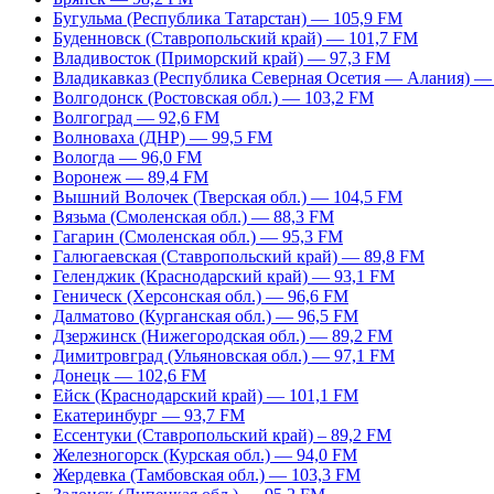
Бугульма (Республика Татарстан) — 105,9 FM
Буденновск (Ставропольский край) — 101,7 FM
Владивосток (Приморский край) — 97,3 FM
Владикавказ (Республика Северная Осетия — Алания) —
Волгодонск (Ростовская обл.) — 103,2 FM
Волгоград — 92,6 FM
Волноваха (ДНР) — 99,5 FM
Вологда — 96,0 FM
Воронеж — 89,4 FM
Вышний Волочек (Тверская обл.) — 104,5 FM
Вязьма (Смоленская обл.) — 88,3 FM
Гагарин (Смоленская обл.) — 95,3 FM
Галюгаевская (Ставропольский край) — 89,8 FM
Геленджик (Краснодарский край) — 93,1 FM
Геническ (Херсонская обл.) — 96,6 FM
Далматово (Курганская обл.) — 96,5 FM
Дзержинск (Нижегородская обл.) — 89,2 FM
Димитровград (Ульяновская обл.) — 97,1 FM
Донецк — 102,6 FM
Ейск (Краснодарский край) — 101,1 FM
Екатеринбург — 93,7 FM
Ессентуки (Ставропольский край) – 89,2 FM
Железногорск (Курская обл.) — 94,0 FM
Жердевка (Тамбовская обл.) — 103,3 FM