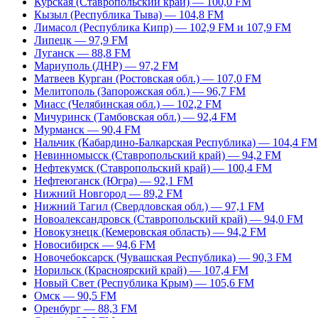
Курская (Ставропольский край) — 100,0 FM
Кызыл (Республика Тыва) — 104,8 FM
Лимасол (Республика Кипр) — 102,9 FM и 107,9 FM
Липецк — 97,9 FM
Луганск — 88,8 FM
Мариуполь (ДНР) — 97,2 FM
Матвеев Курган (Ростовская обл.) — 107,0 FM
Мелитополь (Запорожская обл.) — 96,7 FM
Миасс (Челябинская обл.) — 102,2 FM
Мичуринск (Тамбовская обл.) — 92,4 FM
Мурманск — 90,4 FM
Нальчик (Кабардино-Балкарская Республика) — 104,4 FM
Невинномысск (Ставропольский край) — 94,2 FM
Нефтекумск (Ставропольский край) — 100,4 FM
Нефтеюганск (Югра) — 92,1 FM
Нижний Новгород — 89,2 FM
Нижний Тагил (Свердловская обл.) — 97,1 FM
Новоалександровск (Ставропольский край) — 94,0 FM
Новокузнецк (Кемеровская область) — 94,2 FM
Новосибирск — 94,6 FM
Новочебоксарск (Чувашская Республика) — 90,3 FM
Норильск (Красноярский край) — 107,4 FM
Новый Свет (Республика Крым) — 105,6 FM
Омск — 90,5 FM
Оренбург — 88,3 FM