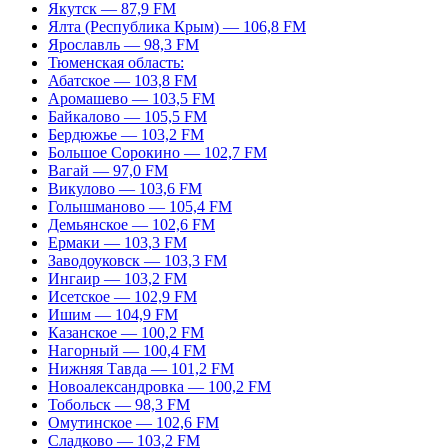
Якутск — 87,9 FM
Ялта (Республика Крым) — 106,8 FM
Ярославль — 98,3 FM
Тюменская область:
Абатское — 103,8 FM
Аромашево — 103,5 FM
Байкалово — 105,5 FM
Бердюжье — 103,2 FM
Большое Сорокино — 102,7 FM
Вагай — 97,0 FM
Викулово — 103,6 FM
Голышманово — 105,4 FM
Демьянское — 102,6 FM
Ермаки — 103,3 FM
Заводоуковск — 103,3 FM
Ингаир — 103,2 FM
Исетское — 102,9 FM
Ишим — 104,9 FM
Казанское — 100,2 FM
Нагорный — 100,4 FM
Нижняя Тавда — 101,2 FM
Новоалександровка — 100,2 FM
Тобольск — 98,3 FM
Омутинское — 102,6 FM
Сладково — 103,2 FM