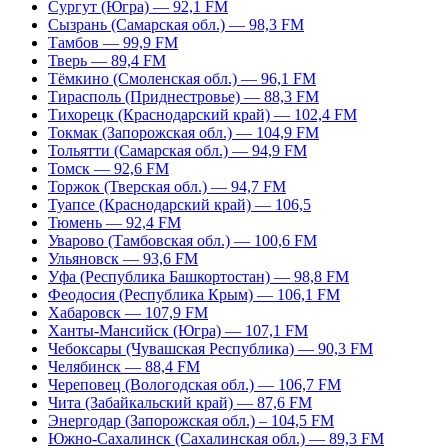
Сургут (Югра) — 92,1 FM
Сызрань (Самарская обл.) — 98,3 FM
Тамбов — 99,9 FM
Тверь — 89,4 FM
Тёмкино (Смоленская обл.) — 96,1 FM
Тирасполь (Приднестровье) — 88,3 FM
Тихорецк (Краснодарский край) — 102,4 FM
Токмак (Запорожская обл.) — 104,9 FM
Тольятти (Самарская обл.) — 94,9 FM
Томск — 92,6 FM
Торжок (Тверская обл.) — 94,7 FM
Туапсе (Краснодарский край) — 106,5
Тюмень — 92,4 FM
Уварово (Тамбовская обл.) — 100,6 FM
Ульяновск — 93,6 FM
Уфа (Республика Башкортостан) — 98,8 FM
Феодосия (Республика Крым) — 106,1 FM
Хабаровск — 107,9 FM
Ханты-Мансийск (Югра) — 107,1 FM
Чебоксары (Чувашская Республика) — 90,3 FM
Челябинск — 88,4 FM
Череповец (Вологодская обл.) — 106,7 FM
Чита (Забайкальский край) — 87,6 FM
Энергодар (Запорожская обл.) – 104,5 FM
Южно-Сахалинск (Сахалинская обл.) — 89,3 FM