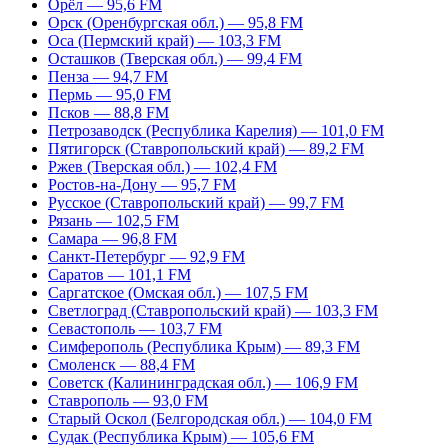
Орёл — 95,6 FM
Орск (Оренбургская обл.) — 95,8 FM
Оса (Пермский край) — 103,3 FM
Осташков (Тверская обл.) — 99,4 FM
Пенза — 94,7 FM
Пермь — 95,0 FM
Псков — 88,8 FM
Петрозаводск (Республика Карелия) — 101,0 FM
Пятигорск (Ставропольский край) — 89,2 FM
Ржев (Тверская обл.) — 102,4 FM
Ростов-на-Дону — 95,7 FM
Русское (Ставропольский край) — 99,7 FM
Рязань — 102,5 FM
Самара — 96,8 FM
Санкт-Петербург — 92,9 FM
Саратов — 101,1 FM
Саргатское (Омская обл.) — 107,5 FM
Светлоград (Ставропольский край) — 103,3 FM
Севастополь — 103,7 FM
Симферополь (Республика Крым) — 89,3 FM
Смоленск — 88,4 FM
Советск (Калининградская обл.) — 106,9 FM
Ставрополь — 93,0 FM
Старый Оскол (Белгородская обл.) — 104,0 FM
Судак (Республика Крым) — 105,6 FM