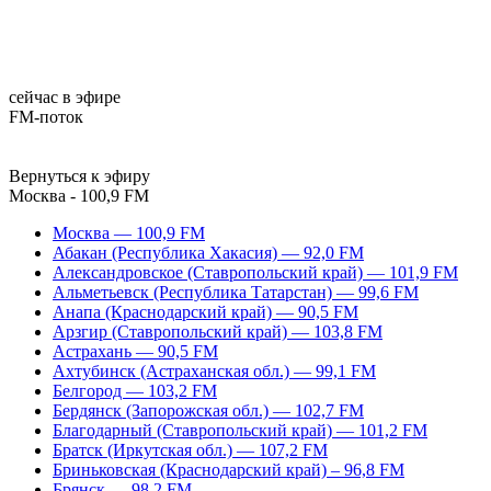
сейчас в эфире
FM-поток
Вернуться к эфиру
Москва - 100,9 FM
Москва — 100,9 FM
Абакан (Республика Хакасия) — 92,0 FM
Александровское (Ставропольский край) — 101,9 FM
Альметьевск (Республика Татарстан) — 99,6 FM
Анапа (Краснодарский край) — 90,5 FM
Арзгир (Ставропольский край) — 103,8 FM
Астрахань — 90,5 FM
Ахтубинск (Астраханская обл.) — 99,1 FM
Белгород — 103,2 FM
Бердянск (Запорожская обл.) — 102,7 FM
Благодарный (Ставропольский край) — 101,2 FM
Братск (Иркутская обл.) — 107,2 FM
Бриньковская (Краснодарский край) – 96,8 FM
Брянск — 98,2 FM