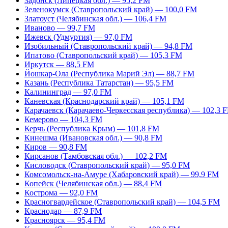
Задонск (Липецкая обл.) — 95,2 FM
Зеленокумск (Ставропольский край) — 100,0 FM
Златоуст (Челябинская обл.) — 106,4 FM
Иваново — 99,7 FM
Ижевск (Удмуртия) — 97,0 FM
Изобильный (Ставропольский край) — 94,8 FM
Ипатово (Ставропольский край) — 105,3 FM
Иркутск — 88,5 FM
Йошкар-Ола (Республика Марий Эл) — 88,7 FM
Казань (Республика Татарстан) — 95,5 FM
Калининград — 97,0 FM
Каневская (Краснодарский край) — 105,1 FM
Карачаевск (Карачаево-Черкесская республика) — 102,3 
Кемерово — 104,3 FM
Керчь (Республика Крым) — 101,8 FM
Кинешма (Ивановская обл.) — 90,8 FM
Киров — 90,8 FM
Кирсанов (Тамбовская обл.) — 102,2 FM
Кисловодск (Ставропольский край) — 95,0 FM
Комсомольск-на-Амуре (Хабаровский край) — 99,9 FM
Копейск (Челябинская обл.) — 88,4 FM
Кострома — 92,0 FM
Красногвардейское (Ставропольский край) — 104,5 FM
Краснодар — 87,9 FM
Красноярск — 95,4 FM