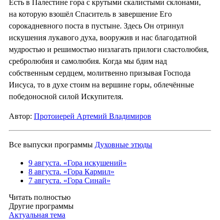
Есть в Палестине гора с крутыми скалистыми склонами,
на которую взошёл Спаситель в завершение Его
сорокадневного поста в пустыне. Здесь Он отринул
искушения лукавого духа, вооружив и нас благодатной
мудростью и решимостью низлагать прилоги сластолюбия,
сребролюбия и самолюбия. Когда мы бдим над
собственным сердцем, молитвенно призывая Господа
Иисуса, то в духе стоим на вершине горы, облечённые
победоносной силой Искупителя.
Автор:
Протоиерей Артемий Владимиров
Все выпуски программы
Духовные этюды
9 августа. «Гора искушений»
8 августа. «Гора Кармил»
7 августа. «Гора Синай»
Читать полностью
Другие программы
Актуальная тема