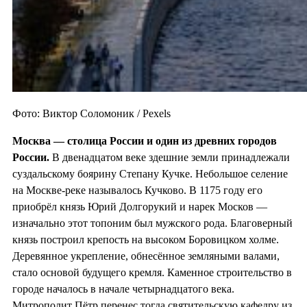
Фото: Виктор Соломоник / Pexels
Москва — столица России и один из
древних городов
России.
В двенадцатом веке здешние земли принадлежали
суздальскому боярину Степану Кучке. Небольшое селение
на Москве-реке называлось Кучково. В 1175 году его
приобрёл князь Юрий Долгорукий и нарек Москов —
изначально этот топоним был мужского рода. Благоверный
князь построил крепость на высоком Боровицком холме.
Деревянное укрепление, обнесённое земляными валами,
стало основой будущего кремля. Каменное строительство в
городе началось в начале четырнадцатого века.
Митрополит Пётр перенес тогда святительскую кафедру из