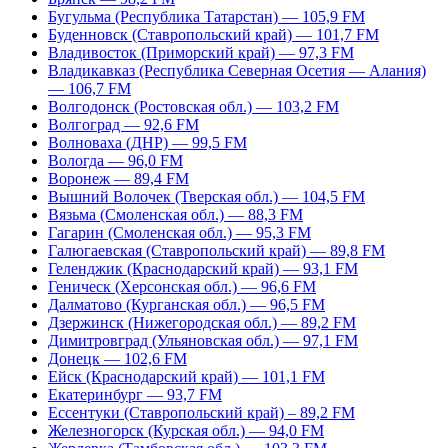
Бугульма (Республика Татарстан) — 105,9 FM
Буденновск (Ставропольский край) — 101,7 FM
Владивосток (Приморский край) — 97,3 FM
Владикавказ (Республика Северная Осетия — Алания)
— 106,7 FM
Волгодонск (Ростовская обл.) — 103,2 FM
Волгоград — 92,6 FM
Волноваха (ДНР) — 99,5 FM
Вологда — 96,0 FM
Воронеж — 89,4 FM
Вышний Волочек (Тверская обл.) — 104,5 FM
Вязьма (Смоленская обл.) — 88,3 FM
Гагарин (Смоленская обл.) — 95,3 FM
Галюгаевская (Ставропольский край) — 89,8 FM
Геленджик (Краснодарский край) — 93,1 FM
Геническ (Херсонская обл.) — 96,6 FM
Далматово (Курганская обл.) — 96,5 FM
Дзержинск (Нижегородская обл.) — 89,2 FM
Димитровград (Ульяновская обл.) — 97,1 FM
Донецк — 102,6 FM
Ейск (Краснодарский край) — 101,1 FM
Екатеринбург — 93,7 FM
Ессентуки (Ставропольский край) – 89,2 FM
Железногорск (Курская обл.) — 94,0 FM