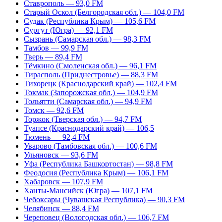
Ставрополь — 93,0 FM
Старый Оскол (Белгородская обл.) — 104,0 FM
Судак (Республика Крым) — 105,6 FM
Сургут (Югра) — 92,1 FM
Сызрань (Самарская обл.) — 98,3 FM
Тамбов — 99,9 FM
Тверь — 89,4 FM
Тёмкино (Смоленская обл.) — 96,1 FM
Тирасполь (Приднестровье) — 88,3 FM
Тихорецк (Краснодарский край) — 102,4 FM
Токмак (Запорожская обл.) — 104,9 FM
Тольятти (Самарская обл.) — 94,9 FM
Томск — 92,6 FM
Торжок (Тверская обл.) — 94,7 FM
Туапсе (Краснодарский край) — 106,5
Тюмень — 92,4 FM
Уварово (Тамбовская обл.) — 100,6 FM
Ульяновск — 93,6 FM
Уфа (Республика Башкортостан) — 98,8 FM
Феодосия (Республика Крым) — 106,1 FM
Хабаровск — 107,9 FM
Ханты-Мансийск (Югра) — 107,1 FM
Чебоксары (Чувашская Республика) — 90,3 FM
Челябинск — 88,4 FM
Череповец (Вологодская обл.) — 106,7 FM