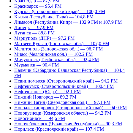
Краснодар — 87,9 FM
Красноярск — 95,4 FM
Курская (Ставропольский край) — 100,0 FM
Кызыл (Республика Тыва) — 104,8 FM
Лимасол (Республика Кипр) — 102,9 FM и 107,9 FM
Липецк — 97,9 FM
Луганск — 88,8 FM
Мариуполь (ДНР) — 97,2 FM
Матвеев Курган (Ростовская обл.) — 107,0 FM
Мелитополь (Запорожская обл.) — 96,7 FM
Миасс (Челябинская обл.) — 102,2 FM
Мичуринск (Тамбовская обл.) — 92,4 FM
Мурманск — 90,4 FM
Нальчик (Кабардино-Балкарская Республика) — 104,4
FM
Невинномысск (Ставропольский край) — 94,2 FM
Нефтекумск (Ставропольский край) — 100,4 FM
Нефтеюганск (Югра) — 92,1 FM
Нижний Новгород — 89,2 FM
Нижний Тагил (Свердловская обл.) — 97,1 FM
Новоалександровск (Ставропольский край) — 94,0 FM
Новокузнецк (Кемеровская область) — 94,2 FM
Новосибирск — 94,6 FM
Новочебоксарск (Чувашская Республика) — 90,3 FM
Норильск (Красноярский край) — 107,4 FM