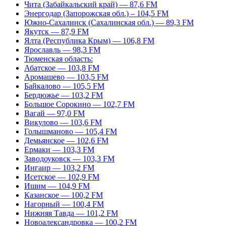
Чита (Забайкальский край) — 87,6 FM
Энергодар (Запорожская обл.) – 104,5 FM
Южно-Сахалинск (Сахалинская обл.) — 89,3 FM
Якутск — 87,9 FM
Ялта (Республика Крым) — 106,8 FM
Ярославль — 98,3 FM
Тюменская область:
Абатское — 103,8 FM
Аромашево — 103,5 FM
Байкалово — 105,5 FM
Бердюжье — 103,2 FM
Большое Сорокино — 102,7 FM
Вагай — 97,0 FM
Викулово — 103,6 FM
Голышманово — 105,4 FM
Демьянское — 102,6 FM
Ермаки — 103,3 FM
Заводоуковск — 103,3 FM
Ингаир — 103,2 FM
Исетское — 102,9 FM
Ишим — 104,9 FM
Казанское — 100,2 FM
Нагорный — 100,4 FM
Нижняя Тавда — 101,2 FM
Новоалександровка — 100,2 FM