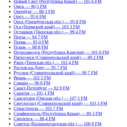
Новый Свет (Республика Крым) — 105,6 FM
Омск — 90,5 FM
Оренбург — 88,3 FM
Орёл — 95,6 FM
Орск (Оренбургская обл.) — 95,8 FM
Оса (Пермский край) — 103,3 FM
Осташков (Тверская обл.) — 99,4 FM
Пенза — 94,7 FM
Пермь — 95,0 FM
Псков — 88,8 FM
Петрозаводск (Республика Карелия) — 101,0 FM
Пятигорск (Ставропольский край) — 89,2 FM
Ржев (Тверская обл.) — 102,4 FM
Ростов-на-Дону — 95,7 FM
Русское (Ставропольский край) — 99,7 FM
Рязань — 102,5 FM
Самара — 96,8 FM
Санкт-Петербург — 92,9 FM
Саратов — 101,1 FM
Саргатское (Омская обл.) — 107,5 FM
Светлоград (Ставропольский край) — 103,3 FM
Севастополь — 103,7 FM
Симферополь (Республика Крым) — 89,3 FM
Смоленск — 88,4 FM
Советск (Калининградская обл.) — 106,9 FM