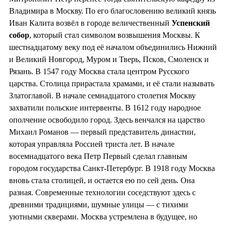
Владимира в Москву. По его благословению великий князь
Иван Калита возвёл в городе величественный
Успенский
собор
, который стал символом возвышения Москвы. К
шестнадцатому веку под её началом объединились Нижний
и Великий Новгород, Муром и Тверь, Псков, Смоленск и
Рязань. В 1547 году Москва стала центром Русского
царства. Столица прирастала храмами, и её стали называть
Златоглавой. В начале семнадцатого столетия Москву
захватили польские интервенты. В 1612 году народное
ополчение освободило город. Здесь венчался на царство
Михаил Романов — первый представитель династии,
которая управляла Россией триста лет. В начале
восемнадцатого века Петр Первый сделал главным
городом государства Санкт-Петербург. В 1918 году Москва
вновь стала столицей, и остается ею по сей день. Она
разная. Современные технологии соседствуют здесь с
древними традициями, шумные улицы — с тихими
уютными скверами. Москва устремлена в будущее, но