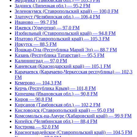
Жердевка (Тамбовская обл.) — 103,3 FM
Задонск (Липецкая обл.) — 95,2 FM
Зеленокумск (Ставропольский край) — 100,0 FM
Златоуст (Челябинская обл.) — 106,4 FM
Иваново — 99,7 FM
Ижевск (Удмуртия) — 97,0 FM
Изобильный (Ставропольский край) — 94,8 FM
Ипатово (Ставропольский край) — 105,3 FM
Иркутск — 88,5 FM
Йошкар-Ола (Республика Марий Эл) — 88,7 FM
Казань (Республика Татарстан) — 95,5 FM
Калининград — 97,0 FM
Каневская (Краснодарский край) — 105,1 FM
Карачаевск (Карачаево-Черкесская республика) — 102,3
FM
Кемерово — 104,3 FM
Керчь (Республика Крым) — 101,8 FM
Кинешма (Ивановская обл.) — 90,8 FM
Киров — 90,8 FM
Кирсанов (Тамбовская обл.) — 102,2 FM
Кисловодск (Ставропольский край) — 95,0 FM
Комсомольск-на-Амуре (Хабаровский край) — 99,9 FM
Копейск (Челябинская обл.) — 88,4 FM
Кострома — 92,0 FM
Красногвардейское (Ставропольский край) — 104,5 FM