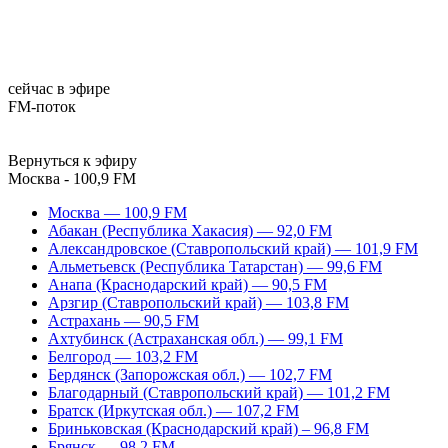
сейчас в эфире
FM-поток
Вернуться к эфиру
Москва - 100,9 FM
Москва — 100,9 FM
Абакан (Республика Хакасия) — 92,0 FM
Александровское (Ставропольский край) — 101,9 FM
Альметьевск (Республика Татарстан) — 99,6 FM
Анапа (Краснодарский край) — 90,5 FM
Арзгир (Ставропольский край) — 103,8 FM
Астрахань — 90,5 FM
Ахтубинск (Астраханская обл.) — 99,1 FM
Белгород — 103,2 FM
Бердянск (Запорожская обл.) — 102,7 FM
Благодарный (Ставропольский край) — 101,2 FM
Братск (Иркутская обл.) — 107,2 FM
Бриньковская (Краснодарский край) – 96,8 FM
Брянск — 98,2 FM