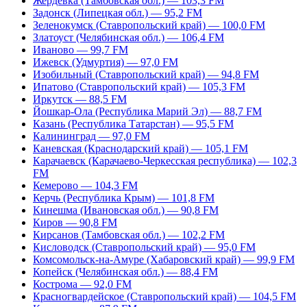
Жердевка (Тамбовская обл.) — 103,3 FM
Задонск (Липецкая обл.) — 95,2 FM
Зеленокумск (Ставропольский край) — 100,0 FM
Златоуст (Челябинская обл.) — 106,4 FM
Иваново — 99,7 FM
Ижевск (Удмуртия) — 97,0 FM
Изобильный (Ставропольский край) — 94,8 FM
Ипатово (Ставропольский край) — 105,3 FM
Иркутск — 88,5 FM
Йошкар-Ола (Республика Марий Эл) — 88,7 FM
Казань (Республика Татарстан) — 95,5 FM
Калининград — 97,0 FM
Каневская (Краснодарский край) — 105,1 FM
Карачаевск (Карачаево-Черкесская республика) — 102,3
FM
Кемерово — 104,3 FM
Керчь (Республика Крым) — 101,8 FM
Кинешма (Ивановская обл.) — 90,8 FM
Киров — 90,8 FM
Кирсанов (Тамбовская обл.) — 102,2 FM
Кисловодск (Ставропольский край) — 95,0 FM
Комсомольск-на-Амуре (Хабаровский край) — 99,9 FM
Копейск (Челябинская обл.) — 88,4 FM
Кострома — 92,0 FM
Красногвардейское (Ставропольский край) — 104,5 FM