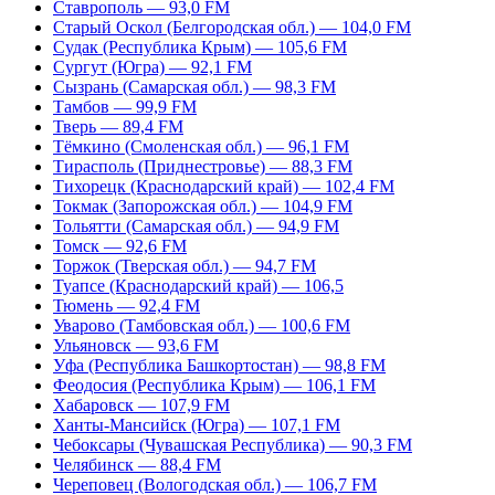
Ставрополь — 93,0 FM
Старый Оскол (Белгородская обл.) — 104,0 FM
Судак (Республика Крым) — 105,6 FM
Сургут (Югра) — 92,1 FM
Сызрань (Самарская обл.) — 98,3 FM
Тамбов — 99,9 FM
Тверь — 89,4 FM
Тёмкино (Смоленская обл.) — 96,1 FM
Тирасполь (Приднестровье) — 88,3 FM
Тихорецк (Краснодарский край) — 102,4 FM
Токмак (Запорожская обл.) — 104,9 FM
Тольятти (Самарская обл.) — 94,9 FM
Томск — 92,6 FM
Торжок (Тверская обл.) — 94,7 FM
Туапсе (Краснодарский край) — 106,5
Тюмень — 92,4 FM
Уварово (Тамбовская обл.) — 100,6 FM
Ульяновск — 93,6 FM
Уфа (Республика Башкортостан) — 98,8 FM
Феодосия (Республика Крым) — 106,1 FM
Хабаровск — 107,9 FM
Ханты-Мансийск (Югра) — 107,1 FM
Чебоксары (Чувашская Республика) — 90,3 FM
Челябинск — 88,4 FM
Череповец (Вологодская обл.) — 106,7 FM