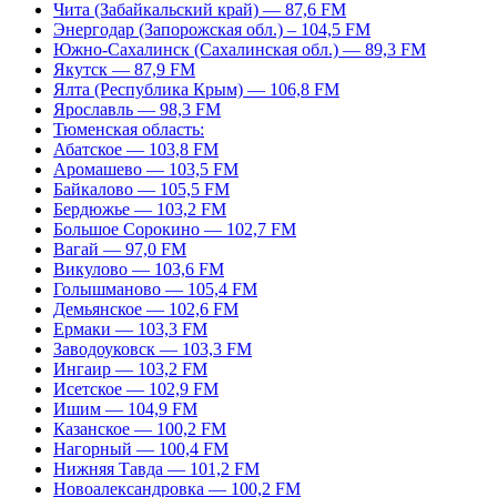
Чита (Забайкальский край) — 87,6 FM
Энергодар (Запорожская обл.) – 104,5 FM
Южно-Сахалинск (Сахалинская обл.) — 89,3 FM
Якутск — 87,9 FM
Ялта (Республика Крым) — 106,8 FM
Ярославль — 98,3 FM
Тюменская область:
Абатское — 103,8 FM
Аромашево — 103,5 FM
Байкалово — 105,5 FM
Бердюжье — 103,2 FM
Большое Сорокино — 102,7 FM
Вагай — 97,0 FM
Викулово — 103,6 FM
Голышманово — 105,4 FM
Демьянское — 102,6 FM
Ермаки — 103,3 FM
Заводоуковск — 103,3 FM
Ингаир — 103,2 FM
Исетское — 102,9 FM
Ишим — 104,9 FM
Казанское — 100,2 FM
Нагорный — 100,4 FM
Нижняя Тавда — 101,2 FM
Новоалександровка — 100,2 FM