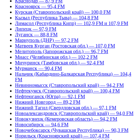
Краснодар — 87,9 FM
Красноярск — 95,4 FM
Курская (Ставропольский край) — 100,0 FM
Кызыл (Республика Тыва) — 104,8 FM
Лимасол (Республика Кипр) — 102,9 FM и 107,9 FM
Липецк — 97,9 FM
Луганск — 88,8 FM
Мариуполь (ДНР) — 97,2 FM
Матвеев Курган (Ростовская обл.) — 107,0 FM
Мелитополь (Запорожская обл.) — 96,7 FM
Миасс (Челябинская обл.) — 102,2 FM
Мичуринск (Тамбовская обл.) — 92,4 FM
Мурманск — 90,4 FM
Нальчик (Кабардино-Балкарская Республика) — 104,4
FM
Невинномысск (Ставропольский край) — 94,2 FM
Нефтекумск (Ставропольский край) — 100,4 FM
Нефтеюганск (Югра) — 92,1 FM
Нижний Новгород — 89,2 FM
Нижний Тагил (Свердловская обл.) — 97,1 FM
Новоалександровск (Ставропольский край) — 94,0 FM
Новокузнецк (Кемеровская область) — 94,2 FM
Новосибирск — 94,6 FM
Новочебоксарск (Чувашская Республика) — 90,3 FM
Норильск (Красноярский край) — 107,4 FM