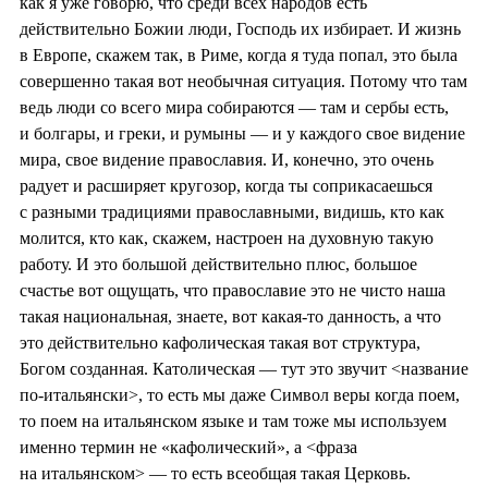
как я уже говорю, что среди всех народов есть
действительно Божии люди, Господь их избирает. И жизнь
в Европе, скажем так, в Риме, когда я туда попал, это была
совершенно такая вот необычная ситуация. Потому что там
ведь люди со всего мира собираются — там и сербы есть,
и болгары, и греки, и румыны — и у каждого свое видение
мира, свое видение православия. И, конечно, это очень
радует и расширяет кругозор, когда ты соприкасаешься
с разными традициями православными, видишь, кто как
молится, кто как, скажем, настроен на духовную такую
работу. И это большой действительно плюс, большое
счастье вот ощущать, что православие это не чисто наша
такая национальная, знаете, вот какая-то данность, а что
это действительно кафолическая такая вот структура,
Богом созданная. Католическая — тут это звучит <название
по-итальянски>, то есть мы даже Символ веры когда поем,
то поем на итальянском языке и там тоже мы используем
именно термин не «кафолический», а <фраза
на итальянском> — то есть всеобщая такая Церковь.