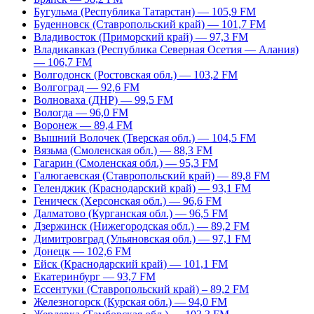
Бугульма (Республика Татарстан) — 105,9 FM
Буденновск (Ставропольский край) — 101,7 FM
Владивосток (Приморский край) — 97,3 FM
Владикавказ (Республика Северная Осетия — Алания)
— 106,7 FM
Волгодонск (Ростовская обл.) — 103,2 FM
Волгоград — 92,6 FM
Волноваха (ДНР) — 99,5 FM
Вологда — 96,0 FM
Воронеж — 89,4 FM
Вышний Волочек (Тверская обл.) — 104,5 FM
Вязьма (Смоленская обл.) — 88,3 FM
Гагарин (Смоленская обл.) — 95,3 FM
Галюгаевская (Ставропольский край) — 89,8 FM
Геленджик (Краснодарский край) — 93,1 FM
Геническ (Херсонская обл.) — 96,6 FM
Далматово (Курганская обл.) — 96,5 FM
Дзержинск (Нижегородская обл.) — 89,2 FM
Димитровград (Ульяновская обл.) — 97,1 FM
Донецк — 102,6 FM
Ейск (Краснодарский край) — 101,1 FM
Екатеринбург — 93,7 FM
Ессентуки (Ставропольский край) – 89,2 FM
Железногорск (Курская обл.) — 94,0 FM