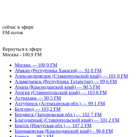
сейчас в эфире
FM-поток
Вернуться к эфиру
Москва - 100,9 FM
Москва — 100,9 FM
Абакан (Республика Хакасия) — 92,0 FM
Александровское (Ставропольский край) — 101,9 FM
Альметьевск (Республика Татарстан) — 99,6 FM
Анапа (Краснодарский край) — 90,5 FM
Арзгир (Ставропольский край) — 103,8 FM
Астрахань — 90,5 FM
Ахтубинск (Астраханская обл.) — 99,1 FM
Белгород — 103,2 FM
Бердянск (Запорожская обл.) — 102,7 FM
Благодарный (Ставропольский край) — 101,2 FM
Братск (Иркутская обл.) — 107,2 FM
Бриньковская (Краснодарский край) – 96,8 FM
Брянск — 98,2 FM