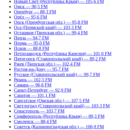
Новый Свет (Республика Крым) — 105,6 FM
Омск — 90,5 FM
Оренбург — 88,3 FM
Орёл — 95,6 FM
Орск (Оренбургская обл.) — 95,8 FM
Оса (Пермский край) — 103,3 FM
Осташков (Тверская обл.) — 99,4 FM
Пенза — 94,7 FM
Пермь — 95,0 FM
Псков — 88,8 FM
Петрозаводск (Республика Карелия) — 101,0 FM
Пятигорск (Ставропольский край) — 89,2 FM
Ржев (Тверская обл.) — 102,4 FM
Ростов-на-Дону — 95,7 FM
Русское (Ставропольский край) — 99,7 FM
Рязань — 102,5 FM
Самара — 96,8 FM
Санкт-Петербург — 92,9 FM
Саратов — 101,1 FM
Саргатское (Омская обл.) — 107,5 FM
Светлоград (Ставропольский край) — 103,3 FM
Севастополь — 103,7 FM
Симферополь (Республика Крым) — 89,3 FM
Смоленск — 88,4 FM
Советск (Калининградская обл.) — 106,9 FM