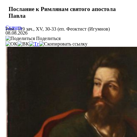
Послание к Римлянам святого апостола
Павла
Скачать
Рим., 119 зач., XV, 30-33 (еп. Феоктист (Игумнов)
08.08.2026
Поделиться