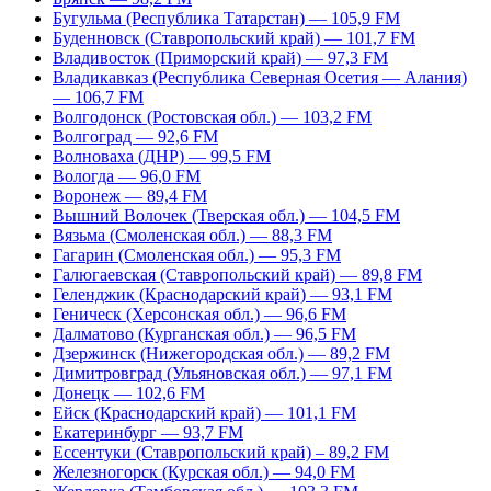
Бугульма (Республика Татарстан) — 105,9 FM
Буденновск (Ставропольский край) — 101,7 FM
Владивосток (Приморский край) — 97,3 FM
Владикавказ (Республика Северная Осетия — Алания)
— 106,7 FM
Волгодонск (Ростовская обл.) — 103,2 FM
Волгоград — 92,6 FM
Волноваха (ДНР) — 99,5 FM
Вологда — 96,0 FM
Воронеж — 89,4 FM
Вышний Волочек (Тверская обл.) — 104,5 FM
Вязьма (Смоленская обл.) — 88,3 FM
Гагарин (Смоленская обл.) — 95,3 FM
Галюгаевская (Ставропольский край) — 89,8 FM
Геленджик (Краснодарский край) — 93,1 FM
Геническ (Херсонская обл.) — 96,6 FM
Далматово (Курганская обл.) — 96,5 FM
Дзержинск (Нижегородская обл.) — 89,2 FM
Димитровград (Ульяновская обл.) — 97,1 FM
Донецк — 102,6 FM
Ейск (Краснодарский край) — 101,1 FM
Екатеринбург — 93,7 FM
Ессентуки (Ставропольский край) – 89,2 FM
Железногорск (Курская обл.) — 94,0 FM