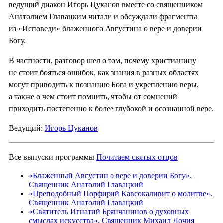
ведущий диакон Игорь Цуканов вместе со священником
Анатолием Главацким читали и обсуждали фрагменты
из «Исповеди» блаженного Августина о вере и доверии
Богу.
В частности, разговор шел о том, почему христианину
не стоит бояться ошибок, как знания в разных областях
могут приводить к познанию Бога и укреплению веры,
а также о чем стоит помнить, чтобы от сомнений
приходить постепенно к более глубокой и осознанной вере.
Ведущий:
Игорь Цуканов
Все выпуски программы
Почитаем святых отцов
«Блаженный Августин о вере и доверии Богу».
Священник Анатолий Главацкий
«Преподобный Порфирий Кавсокаливит о молитве».
Священник Анатолий Главацкий
«Святитель Игнатий Брянчанинов о духовных
смыслах искусства». Священник Михаил Дочия