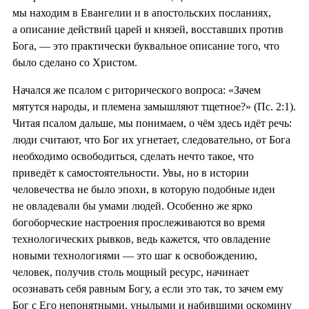
мы находим в Евангелии и в апостольских посланиях,
а описание действий царей и князей, восставших против
Бога, — это практически буквальное описание того, что
было сделано со Христом.
Начался же псалом с риторического вопроса: «Зачем
мятутся народы, и племена замышляют тщетное?» (Пс. 2:1).
Читая псалом дальше, мы понимаем, о чём здесь идёт речь:
люди считают, что Бог их угнетает, следовательно, от Бога
необходимо освободиться, сделать нечто такое, что
приведёт к самостоятельности. Увы, но в истории
человечества не было эпохи, в которую подобные идеи
не овладевали бы умами людей. Особенно же ярко
богоборческие настроения прослеживаются во время
технологических рывков, ведь кажется, что овладение
новыми технологиями — это шаг к освобождению,
человек, получив столь мощный ресурс, начинает
осознавать себя равным Богу, а если это так, то зачем ему
Бог с Его непонятными, унылыми и набившими оскомину