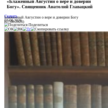
«Блаженный Августин о вере и доверии
Богу». Священник Анатолий Главацкий
Скачать
Блаженный Августин о вере и доверии Богу
07.08.2026
(07.08.2026)
Поделиться