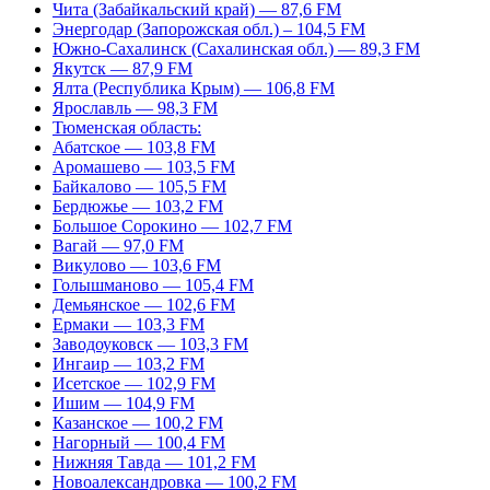
Чита (Забайкальский край) — 87,6 FM
Энергодар (Запорожская обл.) – 104,5 FM
Южно-Сахалинск (Сахалинская обл.) — 89,3 FM
Якутск — 87,9 FM
Ялта (Республика Крым) — 106,8 FM
Ярославль — 98,3 FM
Тюменская область:
Абатское — 103,8 FM
Аромашево — 103,5 FM
Байкалово — 105,5 FM
Бердюжье — 103,2 FM
Большое Сорокино — 102,7 FM
Вагай — 97,0 FM
Викулово — 103,6 FM
Голышманово — 105,4 FM
Демьянское — 102,6 FM
Ермаки — 103,3 FM
Заводоуковск — 103,3 FM
Ингаир — 103,2 FM
Исетское — 102,9 FM
Ишим — 104,9 FM
Казанское — 100,2 FM
Нагорный — 100,4 FM
Нижняя Тавда — 101,2 FM
Новоалександровка — 100,2 FM