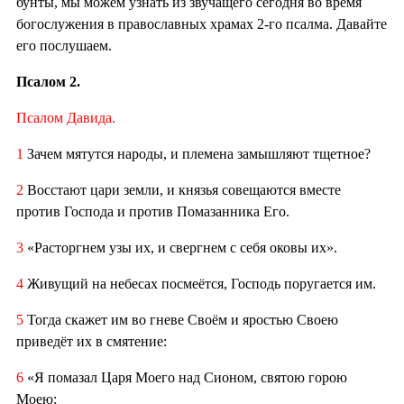
бунты, мы можем узнать из звучащего сегодня во время
богослужения в православных храмах 2-го псалма. Давайте
его послушаем.
Псалом 2.
Псалом Давида.
1
Зачем мятутся народы, и племена замышляют тщетное?
2
Восстают цари земли, и князья совещаются вместе
против Господа и против Помазанника Его.
3
«Расторгнем узы их, и свергнем с себя оковы их».
4
Живущий на небесах посмеётся, Господь поругается им.
5
Тогда скажет им во гневе Своём и яростью Своею
приведёт их в смятение:
6
«Я помазал Царя Моего над Сионом, святою горою
Моею;