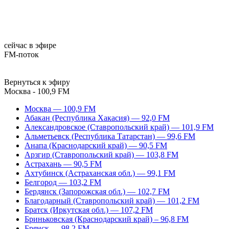
сейчас в эфире
FM-поток
Вернуться к эфиру
Москва - 100,9 FM
Москва — 100,9 FM
Абакан (Республика Хакасия) — 92,0 FM
Александровское (Ставропольский край) — 101,9 FM
Альметьевск (Республика Татарстан) — 99,6 FM
Анапа (Краснодарский край) — 90,5 FM
Арзгир (Ставропольский край) — 103,8 FM
Астрахань — 90,5 FM
Ахтубинск (Астраханская обл.) — 99,1 FM
Белгород — 103,2 FM
Бердянск (Запорожская обл.) — 102,7 FM
Благодарный (Ставропольский край) — 101,2 FM
Братск (Иркутская обл.) — 107,2 FM
Бриньковская (Краснодарский край) – 96,8 FM
Брянск — 98,2 FM