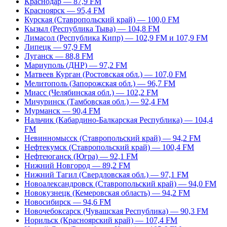
Краснодар — 87,9 FM
Красноярск — 95,4 FM
Курская (Ставропольский край) — 100,0 FM
Кызыл (Республика Тыва) — 104,8 FM
Лимасол (Республика Кипр) — 102,9 FM и 107,9 FM
Липецк — 97,9 FM
Луганск — 88,8 FM
Мариуполь (ДНР) — 97,2 FM
Матвеев Курган (Ростовская обл.) — 107,0 FM
Мелитополь (Запорожская обл.) — 96,7 FM
Миасс (Челябинская обл.) — 102,2 FM
Мичуринск (Тамбовская обл.) — 92,4 FM
Мурманск — 90,4 FM
Нальчик (Кабардино-Балкарская Республика) — 104,4
FM
Невинномысск (Ставропольский край) — 94,2 FM
Нефтекумск (Ставропольский край) — 100,4 FM
Нефтеюганск (Югра) — 92,1 FM
Нижний Новгород — 89,2 FM
Нижний Тагил (Свердловская обл.) — 97,1 FM
Новоалександровск (Ставропольский край) — 94,0 FM
Новокузнецк (Кемеровская область) — 94,2 FM
Новосибирск — 94,6 FM
Новочебоксарск (Чувашская Республика) — 90,3 FM
Норильск (Красноярский край) — 107,4 FM