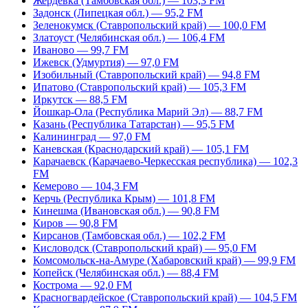
Жердевка (Тамбовская обл.) — 103,3 FM
Задонск (Липецкая обл.) — 95,2 FM
Зеленокумск (Ставропольский край) — 100,0 FM
Златоуст (Челябинская обл.) — 106,4 FM
Иваново — 99,7 FM
Ижевск (Удмуртия) — 97,0 FM
Изобильный (Ставропольский край) — 94,8 FM
Ипатово (Ставропольский край) — 105,3 FM
Иркутск — 88,5 FM
Йошкар-Ола (Республика Марий Эл) — 88,7 FM
Казань (Республика Татарстан) — 95,5 FM
Калининград — 97,0 FM
Каневская (Краснодарский край) — 105,1 FM
Карачаевск (Карачаево-Черкесская республика) — 102,3
FM
Кемерово — 104,3 FM
Керчь (Республика Крым) — 101,8 FM
Кинешма (Ивановская обл.) — 90,8 FM
Киров — 90,8 FM
Кирсанов (Тамбовская обл.) — 102,2 FM
Кисловодск (Ставропольский край) — 95,0 FM
Комсомольск-на-Амуре (Хабаровский край) — 99,9 FM
Копейск (Челябинская обл.) — 88,4 FM
Кострома — 92,0 FM
Красногвардейское (Ставропольский край) — 104,5 FM