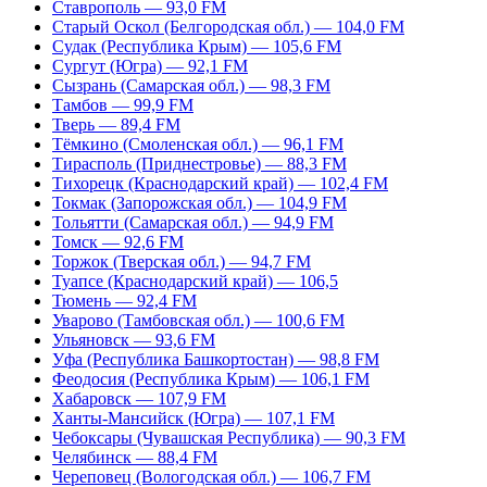
Ставрополь — 93,0 FM
Старый Оскол (Белгородская обл.) — 104,0 FM
Судак (Республика Крым) — 105,6 FM
Сургут (Югра) — 92,1 FM
Сызрань (Самарская обл.) — 98,3 FM
Тамбов — 99,9 FM
Тверь — 89,4 FM
Тёмкино (Смоленская обл.) — 96,1 FM
Тирасполь (Приднестровье) — 88,3 FM
Тихорецк (Краснодарский край) — 102,4 FM
Токмак (Запорожская обл.) — 104,9 FM
Тольятти (Самарская обл.) — 94,9 FM
Томск — 92,6 FM
Торжок (Тверская обл.) — 94,7 FM
Туапсе (Краснодарский край) — 106,5
Тюмень — 92,4 FM
Уварово (Тамбовская обл.) — 100,6 FM
Ульяновск — 93,6 FM
Уфа (Республика Башкортостан) — 98,8 FM
Феодосия (Республика Крым) — 106,1 FM
Хабаровск — 107,9 FM
Ханты-Мансийск (Югра) — 107,1 FM
Чебоксары (Чувашская Республика) — 90,3 FM
Челябинск — 88,4 FM
Череповец (Вологодская обл.) — 106,7 FM