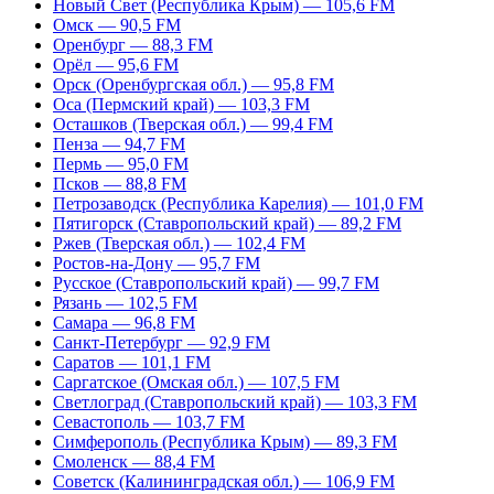
Новый Свет (Республика Крым) — 105,6 FM
Омск — 90,5 FM
Оренбург — 88,3 FM
Орёл — 95,6 FM
Орск (Оренбургская обл.) — 95,8 FM
Оса (Пермский край) — 103,3 FM
Осташков (Тверская обл.) — 99,4 FM
Пенза — 94,7 FM
Пермь — 95,0 FM
Псков — 88,8 FM
Петрозаводск (Республика Карелия) — 101,0 FM
Пятигорск (Ставропольский край) — 89,2 FM
Ржев (Тверская обл.) — 102,4 FM
Ростов-на-Дону — 95,7 FM
Русское (Ставропольский край) — 99,7 FM
Рязань — 102,5 FM
Самара — 96,8 FM
Санкт-Петербург — 92,9 FM
Саратов — 101,1 FM
Саргатское (Омская обл.) — 107,5 FM
Светлоград (Ставропольский край) — 103,3 FM
Севастополь — 103,7 FM
Симферополь (Республика Крым) — 89,3 FM
Смоленск — 88,4 FM
Советск (Калининградская обл.) — 106,9 FM