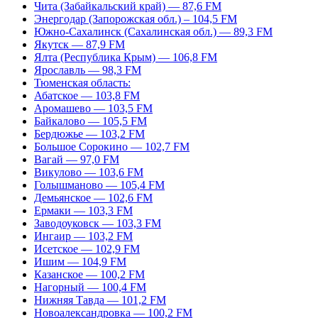
Чита (Забайкальский край) — 87,6 FM
Энергодар (Запорожская обл.) – 104,5 FM
Южно-Сахалинск (Сахалинская обл.) — 89,3 FM
Якутск — 87,9 FM
Ялта (Республика Крым) — 106,8 FM
Ярославль — 98,3 FM
Тюменская область:
Абатское — 103,8 FM
Аромашево — 103,5 FM
Байкалово — 105,5 FM
Бердюжье — 103,2 FM
Большое Сорокино — 102,7 FM
Вагай — 97,0 FM
Викулово — 103,6 FM
Голышманово — 105,4 FM
Демьянское — 102,6 FM
Ермаки — 103,3 FM
Заводоуковск — 103,3 FM
Ингаир — 103,2 FM
Исетское — 102,9 FM
Ишим — 104,9 FM
Казанское — 100,2 FM
Нагорный — 100,4 FM
Нижняя Тавда — 101,2 FM
Новоалександровка — 100,2 FM