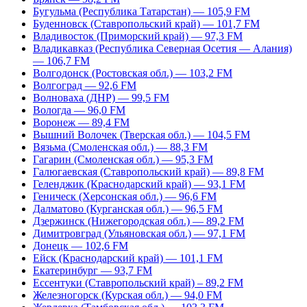
Бугульма (Республика Татарстан) — 105,9 FM
Буденновск (Ставропольский край) — 101,7 FM
Владивосток (Приморский край) — 97,3 FM
Владикавказ (Республика Северная Осетия — Алания)
— 106,7 FM
Волгодонск (Ростовская обл.) — 103,2 FM
Волгоград — 92,6 FM
Волноваха (ДНР) — 99,5 FM
Вологда — 96,0 FM
Воронеж — 89,4 FM
Вышний Волочек (Тверская обл.) — 104,5 FM
Вязьма (Смоленская обл.) — 88,3 FM
Гагарин (Смоленская обл.) — 95,3 FM
Галюгаевская (Ставропольский край) — 89,8 FM
Геленджик (Краснодарский край) — 93,1 FM
Геническ (Херсонская обл.) — 96,6 FM
Далматово (Курганская обл.) — 96,5 FM
Дзержинск (Нижегородская обл.) — 89,2 FM
Димитровград (Ульяновская обл.) — 97,1 FM
Донецк — 102,6 FM
Ейск (Краснодарский край) — 101,1 FM
Екатеринбург — 93,7 FM
Ессентуки (Ставропольский край) – 89,2 FM
Железногорск (Курская обл.) — 94,0 FM