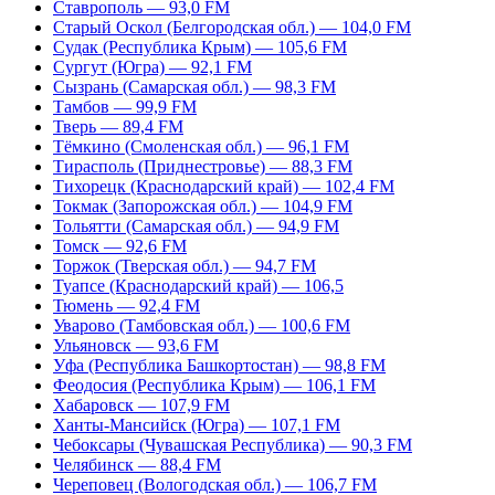
Ставрополь — 93,0 FM
Старый Оскол (Белгородская обл.) — 104,0 FM
Судак (Республика Крым) — 105,6 FM
Сургут (Югра) — 92,1 FM
Сызрань (Самарская обл.) — 98,3 FM
Тамбов — 99,9 FM
Тверь — 89,4 FM
Тёмкино (Смоленская обл.) — 96,1 FM
Тирасполь (Приднестровье) — 88,3 FM
Тихорецк (Краснодарский край) — 102,4 FM
Токмак (Запорожская обл.) — 104,9 FM
Тольятти (Самарская обл.) — 94,9 FM
Томск — 92,6 FM
Торжок (Тверская обл.) — 94,7 FM
Туапсе (Краснодарский край) — 106,5
Тюмень — 92,4 FM
Уварово (Тамбовская обл.) — 100,6 FM
Ульяновск — 93,6 FM
Уфа (Республика Башкортостан) — 98,8 FM
Феодосия (Республика Крым) — 106,1 FM
Хабаровск — 107,9 FM
Ханты-Мансийск (Югра) — 107,1 FM
Чебоксары (Чувашская Республика) — 90,3 FM
Челябинск — 88,4 FM
Череповец (Вологодская обл.) — 106,7 FM