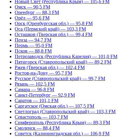
Новый Свет (Республика Крым) — 105,6 FM
Омск — 90,5 FM
Оренбург — 88,3 FM
Орёл — 95,6 FM
Орск (Оренбургская обл.) — 95,8 FM
Оса (Пермский край) — 103,3 FM
Осташков (Тверская обл.) — 99,4 FM
Пенза — 94,7 FM
Пермь — 95,0 FM
Псков — 88,8 FM
Петрозаводск (Республика Карелия) — 101,0 FM
Пятигорск (Ставропольский край) — 89,2 FM
Ржев (Тверская обл.) — 102,4 FM
Ростов-на-Дону — 95,7 FM
Русское (Ставропольский край) — 99,7 FM
Рязань — 102,5 FM
Самара — 96,8 FM
Санкт-Петербург — 92,9 FM
Саратов — 101,1 FM
Саргатское (Омская обл.) — 107,5 FM
Светлоград (Ставропольский край) — 103,3 FM
Севастополь — 103,7 FM
Симферополь (Республика Крым) — 89,3 FM
Смоленск — 88,4 FM
Советск (Калининградская обл.) — 106,9 FM