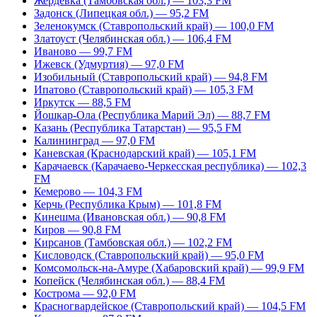
Жердевка (Тамбовская обл.) — 103,3 FM
Задонск (Липецкая обл.) — 95,2 FM
Зеленокумск (Ставропольский край) — 100,0 FM
Златоуст (Челябинская обл.) — 106,4 FM
Иваново — 99,7 FM
Ижевск (Удмуртия) — 97,0 FM
Изобильный (Ставропольский край) — 94,8 FM
Ипатово (Ставропольский край) — 105,3 FM
Иркутск — 88,5 FM
Йошкар-Ола (Республика Марий Эл) — 88,7 FM
Казань (Республика Татарстан) — 95,5 FM
Калининград — 97,0 FM
Каневская (Краснодарский край) — 105,1 FM
Карачаевск (Карачаево-Черкесская республика) — 102,3
FM
Кемерово — 104,3 FM
Керчь (Республика Крым) — 101,8 FM
Кинешма (Ивановская обл.) — 90,8 FM
Киров — 90,8 FM
Кирсанов (Тамбовская обл.) — 102,2 FM
Кисловодск (Ставропольский край) — 95,0 FM
Комсомольск-на-Амуре (Хабаровский край) — 99,9 FM
Копейск (Челябинская обл.) — 88,4 FM
Кострома — 92,0 FM
Красногвардейское (Ставропольский край) — 104,5 FM