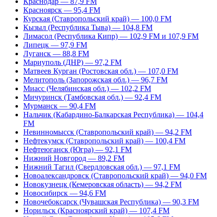
Краснодар — 87,9 FM
Красноярск — 95,4 FM
Курская (Ставропольский край) — 100,0 FM
Кызыл (Республика Тыва) — 104,8 FM
Лимасол (Республика Кипр) — 102,9 FM и 107,9 FM
Липецк — 97,9 FM
Луганск — 88,8 FM
Мариуполь (ДНР) — 97,2 FM
Матвеев Курган (Ростовская обл.) — 107,0 FM
Мелитополь (Запорожская обл.) — 96,7 FM
Миасс (Челябинская обл.) — 102,2 FM
Мичуринск (Тамбовская обл.) — 92,4 FM
Мурманск — 90,4 FM
Нальчик (Кабардино-Балкарская Республика) — 104,4
FM
Невинномысск (Ставропольский край) — 94,2 FM
Нефтекумск (Ставропольский край) — 100,4 FM
Нефтеюганск (Югра) — 92,1 FM
Нижний Новгород — 89,2 FM
Нижний Тагил (Свердловская обл.) — 97,1 FM
Новоалександровск (Ставропольский край) — 94,0 FM
Новокузнецк (Кемеровская область) — 94,2 FM
Новосибирск — 94,6 FM
Новочебоксарск (Чувашская Республика) — 90,3 FM
Норильск (Красноярский край) — 107,4 FM