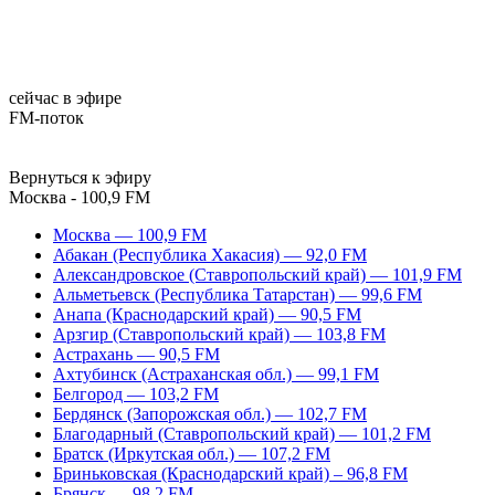
сейчас в эфире
FM-поток
Вернуться к эфиру
Москва - 100,9 FM
Москва — 100,9 FM
Абакан (Республика Хакасия) — 92,0 FM
Александровское (Ставропольский край) — 101,9 FM
Альметьевск (Республика Татарстан) — 99,6 FM
Анапа (Краснодарский край) — 90,5 FM
Арзгир (Ставропольский край) — 103,8 FM
Астрахань — 90,5 FM
Ахтубинск (Астраханская обл.) — 99,1 FM
Белгород — 103,2 FM
Бердянск (Запорожская обл.) — 102,7 FM
Благодарный (Ставропольский край) — 101,2 FM
Братск (Иркутская обл.) — 107,2 FM
Бриньковская (Краснодарский край) – 96,8 FM
Брянск — 98,2 FM