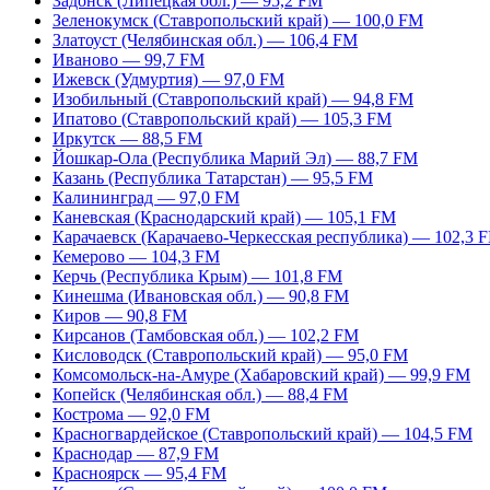
Задонск (Липецкая обл.) — 95,2 FM
Зеленокумск (Ставропольский край) — 100,0 FM
Златоуст (Челябинская обл.) — 106,4 FM
Иваново — 99,7 FM
Ижевск (Удмуртия) — 97,0 FM
Изобильный (Ставропольский край) — 94,8 FM
Ипатово (Ставропольский край) — 105,3 FM
Иркутск — 88,5 FM
Йошкар-Ола (Республика Марий Эл) — 88,7 FM
Казань (Республика Татарстан) — 95,5 FM
Калининград — 97,0 FM
Каневская (Краснодарский край) — 105,1 FM
Карачаевск (Карачаево-Черкесская республика) — 102,3 
Кемерово — 104,3 FM
Керчь (Республика Крым) — 101,8 FM
Кинешма (Ивановская обл.) — 90,8 FM
Киров — 90,8 FM
Кирсанов (Тамбовская обл.) — 102,2 FM
Кисловодск (Ставропольский край) — 95,0 FM
Комсомольск-на-Амуре (Хабаровский край) — 99,9 FM
Копейск (Челябинская обл.) — 88,4 FM
Кострома — 92,0 FM
Красногвардейское (Ставропольский край) — 104,5 FM
Краснодар — 87,9 FM
Красноярск — 95,4 FM