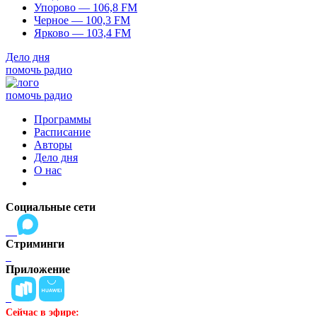
Упорово — 106,8 FM
Черное — 100,3 FM
Ярково — 103,4 FM
Дело дня
помочь радио
помочь радио
Программы
Расписание
Авторы
Дело дня
О нас
Социальные сети
Стриминги
Приложение
Сейчас в эфире: