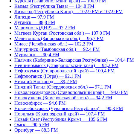
Курская (Ставропольский край) — 100,0 FM
Кызыл (Республика Тыва) — 104,8 FM
Лимасол (Республика Кипр) — 102,9 FM и 107,9 FM
Липецк — 97,9 FM
Луганск — 88,8 FM
Мариуполь (ДНР) — 97,2 FM
Матвеев Курган (Ростовская обл.) — 107,0 FM
Мелитополь (Запорожская обл.) — 96,7 FM
Миасс (Челябинская обл.) — 102,2 FM
Мичуринск (Тамбовская обл.) — 92,4 FM
Мурманск — 90,4 FM
Нальчик (Кабардино-Балкарская Республика) — 104,4 FM
Невинномысск (Ставропольский край) — 94,2 FM
Нефтекумск (Ставропольский край) — 100,4 FM
Нефтеюганск (Югра) — 92,1 FM
Нижний Новгород — 89,2 FM
Нижний Тагил (Свердловская обл.) — 97,1 FM
Новоалександровск (Ставропольский край) — 94,0 FM
Новокузнецк (Кемеровская область) — 94,2 FM
Новосибирск — 94,6 FM
Новочебоксарск (Чувашская Республика) — 90,3 FM
Норильск (Красноярский край) — 107,4 FM
Новый Свет (Республика Крым) — 105,6 FM
Омск — 90,5 FM
Оренбург — 88,3 FM