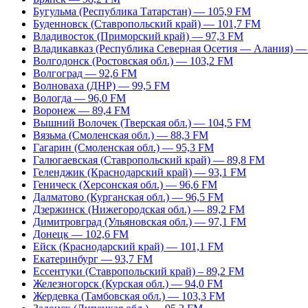
Бугульма (Республика Татарстан) — 105,9 FM
Буденновск (Ставропольский край) — 101,7 FM
Владивосток (Приморский край) — 97,3 FM
Владикавказ (Республика Северная Осетия — Алания) —
Волгодонск (Ростовская обл.) — 103,2 FM
Волгоград — 92,6 FM
Волноваха (ДНР) — 99,5 FM
Вологда — 96,0 FM
Воронеж — 89,4 FM
Вышний Волочек (Тверская обл.) — 104,5 FM
Вязьма (Смоленская обл.) — 88,3 FM
Гагарин (Смоленская обл.) — 95,3 FM
Галюгаевская (Ставропольский край) — 89,8 FM
Геленджик (Краснодарский край) — 93,1 FM
Геническ (Херсонская обл.) — 96,6 FM
Далматово (Курганская обл.) — 96,5 FM
Дзержинск (Нижегородская обл.) — 89,2 FM
Димитровград (Ульяновская обл.) — 97,1 FM
Донецк — 102,6 FM
Ейск (Краснодарский край) — 101,1 FM
Екатеринбург — 93,7 FM
Ессентуки (Ставропольский край) – 89,2 FM
Железногорск (Курская обл.) — 94,0 FM
Жердевка (Тамбовская обл.) — 103,3 FM