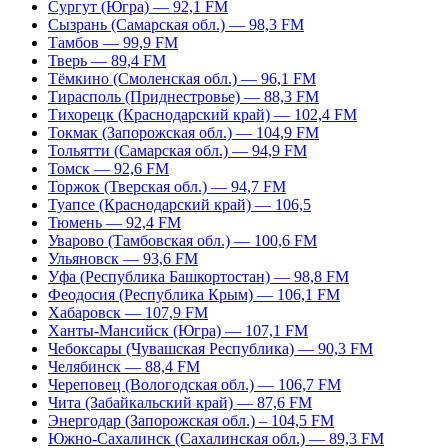
Сургут (Югра) — 92,1 FM
Сызрань (Самарская обл.) — 98,3 FM
Тамбов — 99,9 FM
Тверь — 89,4 FM
Тёмкино (Смоленская обл.) — 96,1 FM
Тирасполь (Приднестровье) — 88,3 FM
Тихорецк (Краснодарский край) — 102,4 FM
Токмак (Запорожская обл.) — 104,9 FM
Тольятти (Самарская обл.) — 94,9 FM
Томск — 92,6 FM
Торжок (Тверская обл.) — 94,7 FM
Туапсе (Краснодарский край) — 106,5
Тюмень — 92,4 FM
Уварово (Тамбовская обл.) — 100,6 FM
Ульяновск — 93,6 FM
Уфа (Республика Башкортостан) — 98,8 FM
Феодосия (Республика Крым) — 106,1 FM
Хабаровск — 107,9 FM
Ханты-Мансийск (Югра) — 107,1 FM
Чебоксары (Чувашская Республика) — 90,3 FM
Челябинск — 88,4 FM
Череповец (Вологодская обл.) — 106,7 FM
Чита (Забайкальский край) — 87,6 FM
Энергодар (Запорожская обл.) – 104,5 FM
Южно-Сахалинск (Сахалинская обл.) — 89,3 FM