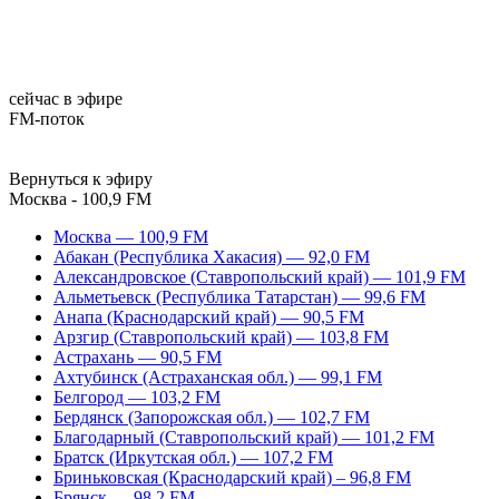
сейчас в эфире
FM-поток
Вернуться к эфиру
Москва - 100,9 FM
Москва — 100,9 FM
Абакан (Республика Хакасия) — 92,0 FM
Александровское (Ставропольский край) — 101,9 FM
Альметьевск (Республика Татарстан) — 99,6 FM
Анапа (Краснодарский край) — 90,5 FM
Арзгир (Ставропольский край) — 103,8 FM
Астрахань — 90,5 FM
Ахтубинск (Астраханская обл.) — 99,1 FM
Белгород — 103,2 FM
Бердянск (Запорожская обл.) — 102,7 FM
Благодарный (Ставропольский край) — 101,2 FM
Братск (Иркутская обл.) — 107,2 FM
Бриньковская (Краснодарский край) – 96,8 FM
Брянск — 98,2 FM