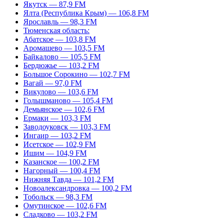
Якутск — 87,9 FM
Ялта (Республика Крым) — 106,8 FM
Ярославль — 98,3 FM
Тюменская область:
Абатское — 103,8 FM
Аромашево — 103,5 FM
Байкалово — 105,5 FM
Бердюжье — 103,2 FM
Большое Сорокино — 102,7 FM
Вагай — 97,0 FM
Викулово — 103,6 FM
Голышманово — 105,4 FM
Демьянское — 102,6 FM
Ермаки — 103,3 FM
Заводоуковск — 103,3 FM
Ингаир — 103,2 FM
Исетское — 102,9 FM
Ишим — 104,9 FM
Казанское — 100,2 FM
Нагорный — 100,4 FM
Нижняя Тавда — 101,2 FM
Новоалександровка — 100,2 FM
Тобольск — 98,3 FM
Омутинское — 102,6 FM
Сладково — 103,2 FM