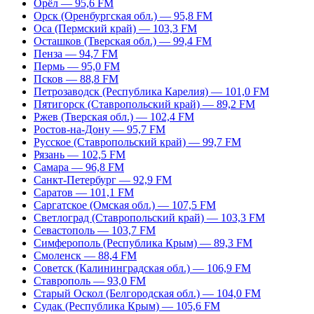
Орёл — 95,6 FM
Орск (Оренбургская обл.) — 95,8 FM
Оса (Пермский край) — 103,3 FM
Осташков (Тверская обл.) — 99,4 FM
Пенза — 94,7 FM
Пермь — 95,0 FM
Псков — 88,8 FM
Петрозаводск (Республика Карелия) — 101,0 FM
Пятигорск (Ставропольский край) — 89,2 FM
Ржев (Тверская обл.) — 102,4 FM
Ростов-на-Дону — 95,7 FM
Русское (Ставропольский край) — 99,7 FM
Рязань — 102,5 FM
Самара — 96,8 FM
Санкт-Петербург — 92,9 FM
Саратов — 101,1 FM
Саргатское (Омская обл.) — 107,5 FM
Светлоград (Ставропольский край) — 103,3 FM
Севастополь — 103,7 FM
Симферополь (Республика Крым) — 89,3 FM
Смоленск — 88,4 FM
Советск (Калининградская обл.) — 106,9 FM
Ставрополь — 93,0 FM
Старый Оскол (Белгородская обл.) — 104,0 FM
Судак (Республика Крым) — 105,6 FM