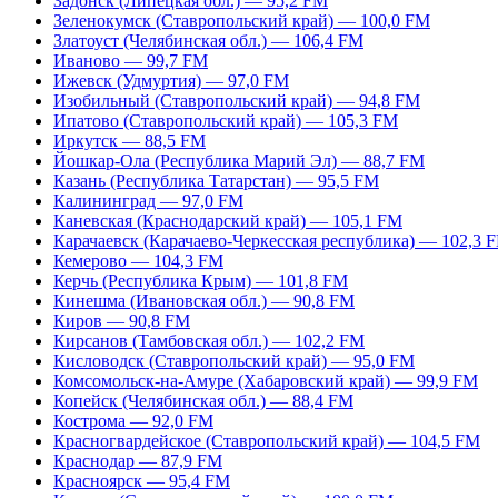
Задонск (Липецкая обл.) — 95,2 FM
Зеленокумск (Ставропольский край) — 100,0 FM
Златоуст (Челябинская обл.) — 106,4 FM
Иваново — 99,7 FM
Ижевск (Удмуртия) — 97,0 FM
Изобильный (Ставропольский край) — 94,8 FM
Ипатово (Ставропольский край) — 105,3 FM
Иркутск — 88,5 FM
Йошкар-Ола (Республика Марий Эл) — 88,7 FM
Казань (Республика Татарстан) — 95,5 FM
Калининград — 97,0 FM
Каневская (Краснодарский край) — 105,1 FM
Карачаевск (Карачаево-Черкесская республика) — 102,3 
Кемерово — 104,3 FM
Керчь (Республика Крым) — 101,8 FM
Кинешма (Ивановская обл.) — 90,8 FM
Киров — 90,8 FM
Кирсанов (Тамбовская обл.) — 102,2 FM
Кисловодск (Ставропольский край) — 95,0 FM
Комсомольск-на-Амуре (Хабаровский край) — 99,9 FM
Копейск (Челябинская обл.) — 88,4 FM
Кострома — 92,0 FM
Красногвардейское (Ставропольский край) — 104,5 FM
Краснодар — 87,9 FM
Красноярск — 95,4 FM