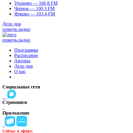
Упорово — 106,8 FM
Черное — 100,3 FM
Ярково — 103,4 FM
Дело дня
помочь радио
помочь радио
Программы
Расписание
Авторы
Дело дня
О нас
Социальные сети
Стриминги
Приложение
Сейчас в эфире: