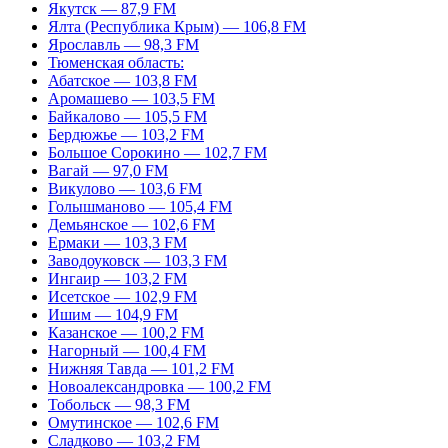
Якутск — 87,9 FM
Ялта (Республика Крым) — 106,8 FM
Ярославль — 98,3 FM
Тюменская область:
Абатское — 103,8 FM
Аромашево — 103,5 FM
Байкалово — 105,5 FM
Бердюжье — 103,2 FM
Большое Сорокино — 102,7 FM
Вагай — 97,0 FM
Викулово — 103,6 FM
Голышманово — 105,4 FM
Демьянское — 102,6 FM
Ермаки — 103,3 FM
Заводоуковск — 103,3 FM
Ингаир — 103,2 FM
Исетское — 102,9 FM
Ишим — 104,9 FM
Казанское — 100,2 FM
Нагорный — 100,4 FM
Нижняя Тавда — 101,2 FM
Новоалександровка — 100,2 FM
Тобольск — 98,3 FM
Омутинское — 102,6 FM
Сладково — 103,2 FM