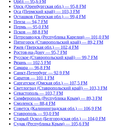
Орёл — 95,6 FM
Орск (Оренбургская обл.) — 95,8 FM
Оса (Пермский край) — 103,3 FM
Осташков (Тверская обл.) — 99,4 FM
Пенза — 94,7 FM
Пермь — 95,0 FM
Псков — 88,8 FM
Петрозаводск (Республика Карелия) — 101,0 FM
Пятигорск (Ставропольский край) — 89,2 FM
Ржев (Тверская обл.) — 102,4 FM
Ростов-на-Дону — 95,7 FM
Русское (Ставропольский край) — 99,7 FM
Рязань — 102,5 FM
Самара — 96,8 FM
Санкт-Петербург — 92,9 FM
Саратов — 101,1 FM
Саргатское (Омская обл.) — 107,5 FM
Светлоград (Ставропольский край) — 103,3 FM
Севастополь — 103,7 FM
Симферополь (Республика Крым) — 89,3 FM
Смоленск — 88,4 FM
Советск (Калининградская обл.) — 106,9 FM
Ставрополь — 93,0 FM
Старый Оскол (Белгородская обл.) — 104,0 FM
Судак (Республика Крым) — 105,6 FM