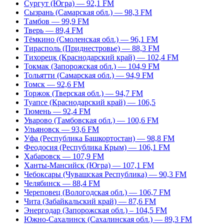
Сургут (Югра) — 92,1 FM
Сызрань (Самарская обл.) — 98,3 FM
Тамбов — 99,9 FM
Тверь — 89,4 FM
Тёмкино (Смоленская обл.) — 96,1 FM
Тирасполь (Приднестровье) — 88,3 FM
Тихорецк (Краснодарский край) — 102,4 FM
Токмак (Запорожская обл.) — 104,9 FM
Тольятти (Самарская обл.) — 94,9 FM
Томск — 92,6 FM
Торжок (Тверская обл.) — 94,7 FM
Туапсе (Краснодарский край) — 106,5
Тюмень — 92,4 FM
Уварово (Тамбовская обл.) — 100,6 FM
Ульяновск — 93,6 FM
Уфа (Республика Башкортостан) — 98,8 FM
Феодосия (Республика Крым) — 106,1 FM
Хабаровск — 107,9 FM
Ханты-Мансийск (Югра) — 107,1 FM
Чебоксары (Чувашская Республика) — 90,3 FM
Челябинск — 88,4 FM
Череповец (Вологодская обл.) — 106,7 FM
Чита (Забайкальский край) — 87,6 FM
Энергодар (Запорожская обл.) – 104,5 FM
Южно-Сахалинск (Сахалинская обл.) — 89,3 FM