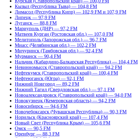
Курская (Ставропольский край) — 100,0 FM
Кызыл (Республика Тыва) — 104,8 FM
Лимасол (Республика Кипр) — 102,9 FM и 107,9 FM
Липецк — 97,9 FM
Луганск — 88,8 FM
Мариуполь (ДНР) — 97,2 FM
Матвеев Курган (Ростовская обл.) — 107,0 FM
Мелитополь (Запорожская обл.) — 96,7 FM
Миасс (Челябинская обл.) — 102,2 FM
Мичуринск (Тамбовская обл.) — 92,4 FM
Мурманск — 90,4 FM
Нальчик (Кабардино-Балкарская Республика) — 104,4 FM
Невинномысск (Ставропольский край) — 94,2 FM
Нефтекумск (Ставропольский край) — 100,4 FM
Нефтеюганск (Югра) — 92,1 FM
Нижний Новгород — 89,2 FM
Нижний Тагил (Свердловская обл.) — 97,1 FM
Новоалександровск (Ставропольский край) — 94,0 FM
Новокузнецк (Кемеровская область) — 94,2 FM
Новосибирск — 94,6 FM
Новочебоксарск (Чувашская Республика) — 90,3 FM
Норильск (Красноярский край) — 107,4 FM
Новый Свет (Республика Крым) — 105,6 FM
Омск — 90,5 FM
Оренбург — 88,3 FM