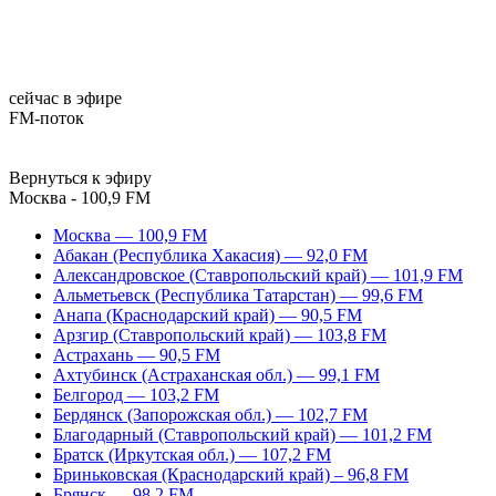
сейчас в эфире
FM-поток
Вернуться к эфиру
Москва - 100,9 FM
Москва — 100,9 FM
Абакан (Республика Хакасия) — 92,0 FM
Александровское (Ставропольский край) — 101,9 FM
Альметьевск (Республика Татарстан) — 99,6 FM
Анапа (Краснодарский край) — 90,5 FM
Арзгир (Ставропольский край) — 103,8 FM
Астрахань — 90,5 FM
Ахтубинск (Астраханская обл.) — 99,1 FM
Белгород — 103,2 FM
Бердянск (Запорожская обл.) — 102,7 FM
Благодарный (Ставропольский край) — 101,2 FM
Братск (Иркутская обл.) — 107,2 FM
Бриньковская (Краснодарский край) – 96,8 FM
Брянск — 98,2 FM