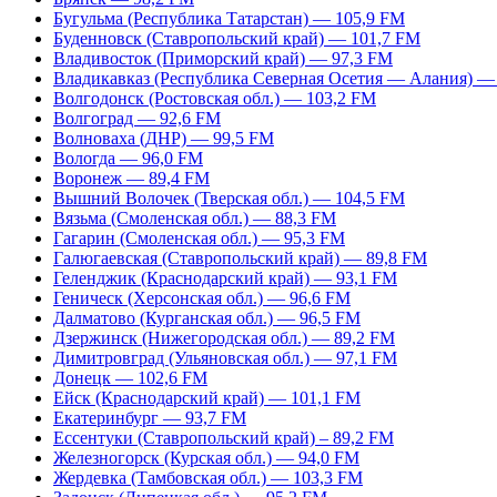
Бугульма (Республика Татарстан) — 105,9 FM
Буденновск (Ставропольский край) — 101,7 FM
Владивосток (Приморский край) — 97,3 FM
Владикавказ (Республика Северная Осетия — Алания) —
Волгодонск (Ростовская обл.) — 103,2 FM
Волгоград — 92,6 FM
Волноваха (ДНР) — 99,5 FM
Вологда — 96,0 FM
Воронеж — 89,4 FM
Вышний Волочек (Тверская обл.) — 104,5 FM
Вязьма (Смоленская обл.) — 88,3 FM
Гагарин (Смоленская обл.) — 95,3 FM
Галюгаевская (Ставропольский край) — 89,8 FM
Геленджик (Краснодарский край) — 93,1 FM
Геническ (Херсонская обл.) — 96,6 FM
Далматово (Курганская обл.) — 96,5 FM
Дзержинск (Нижегородская обл.) — 89,2 FM
Димитровград (Ульяновская обл.) — 97,1 FM
Донецк — 102,6 FM
Ейск (Краснодарский край) — 101,1 FM
Екатеринбург — 93,7 FM
Ессентуки (Ставропольский край) – 89,2 FM
Железногорск (Курская обл.) — 94,0 FM
Жердевка (Тамбовская обл.) — 103,3 FM