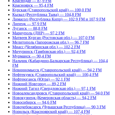
Краснодар — 87,9 FM
Красноярск — 95,4 FM
Курская (Ставропольский край) — 100,0 FM
Кызыл (Республика Тыва) — 104,8 FM
Лимасол (Республика Кипр) — 102,9 FM и 107,9 FM
Липецк — 97,9 FM
Луганск — 88,8 FM
Мариуполь (ДНР) — 97,2 FM
Матвеев Курган (Ростовская обл.) — 107,0 FM
Мелитополь (Запорожская обл.) — 96,7 FM
Миасс (Челябинская обл.) — 102,2 FM
Мичуринск (Тамбовская обл.) — 92,4 FM
Мурманск — 90,4 FM
Нальчик (Кабардино-Балкарская Республика) — 104,4
FM
Невинномысск (Ставропольский край) — 94,2 FM
Нефтекумск (Ставропольский край) — 100,4 FM
Нефтеюганск (Югра) — 92,1 FM
Нижний Новгород — 89,2 FM
Нижний Тагил (Свердловская обл.) — 97,1 FM
Новоалександровск (Ставропольский край) — 94,0 FM
Новокузнецк (Кемеровская область) — 94,2 FM
Новосибирск — 94,6 FM
Новочебоксарск (Чувашская Республика) — 90,3 FM
Норильск (Красноярский край) — 107,4 FM