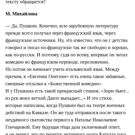
тексту обращается?
М. Михайлова
— Да, Пушкин. Конечно, всю зарубежную литературу
прежде всего получал через французский язык, через
французские источники. Ну, это известно, что он с детства
говорил и писал по-французски так же свободно и хорошо,
как по-русски. И поэтому, судя по всему, впервые он читал
комедию во французском переводе, переложении.
Но потом он начинает учить итальянский язык. Между
прочим, в «Евгении Онегине» есть очень такие забавные,
смешные отсылки к «Божественной комедии».
И у Пушкина есть такой прекрасный стишок: «Зорю бьют...
из рук моих ветхий Данте выпадает...» И это стихи,
которые написаны, когда Пушкин был на театре военных
действий на Кавказе. Он же туда отправился после такого
неудачного сватовства первого к Наталье Николаевне
Гончаровой. Ему будущая тёща дала уклончивый ответ,
и он решил, что по рецепту античного поэта Катулла того