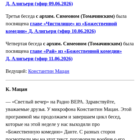
Д. Алигьери (эфир 09.06.2026)
Третья беседа
с архим. Симеоном (Томачинским)
была
посвящена
главе «Чистилище» из «Божественной
комедии» Д. Алигьери (эфир 10.06.2026)
Четвертая беседа
с архим. Симеоном (Томачинским)
была
посвящена
главе «Рай» из «Божественной комедии»
Д. Алигьери (эфир 11.06.2026)
Ведущий:
Константин Мацан
К. Мацан
— «Светлый вечер» на Радио ВЕРА. Здравствуйте,
уважаемые друзья. У микрофона Константин Мацан. Этой
программой мы продолжаем и завершаем цикл бесед,
которые на этой неделе у нас выходили про
«Божественную комедию» Данте. С разных сторон
посмотрели мы на этот текст, поговорили вообще о его