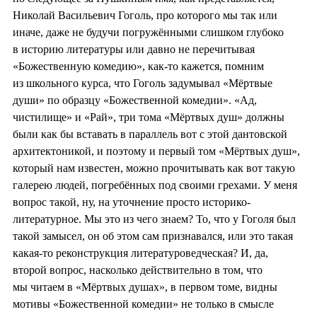
Николай Васильевич Гоголь, про которого мы так или
иначе, даже не будучи погружёнными слишком глубоко
в историю литературы или давно не перечитывая
«Божественную комедию», как-то кажется, помним
из школьного курса, что Гоголь задумывал «Мёртвые
души» по образцу «Божественной комедии». «Ад,
чистилище» и «Рай», три тома «Мёртвых душ» должны
были как бы вставать в параллель вот с этой дантовской
архитектоникой, и поэтому и первый том «Мёртвых душ»,
который нам известен, можно прочитывать как вот такую
галерею людей, погребённых под своими грехами. У меня
вопрос такой, ну, на уточнение просто историко-
литературное. Мы это из чего знаем? То, что у Гоголя был
такой замысел, он об этом сам признавался, или это такая
какая-то реконструкция литературоведческая? И, да,
второй вопрос, насколько действительно в том, что
мы читаем в «Мёртвых душах», в первом томе, видны
мотивы «Божественной комедии» не только в смысле