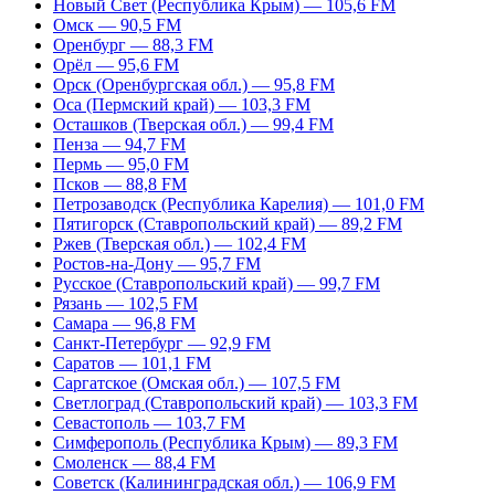
Новый Свет (Республика Крым) — 105,6 FM
Омск — 90,5 FM
Оренбург — 88,3 FM
Орёл — 95,6 FM
Орск (Оренбургская обл.) — 95,8 FM
Оса (Пермский край) — 103,3 FM
Осташков (Тверская обл.) — 99,4 FM
Пенза — 94,7 FM
Пермь — 95,0 FM
Псков — 88,8 FM
Петрозаводск (Республика Карелия) — 101,0 FM
Пятигорск (Ставропольский край) — 89,2 FM
Ржев (Тверская обл.) — 102,4 FM
Ростов-на-Дону — 95,7 FM
Русское (Ставропольский край) — 99,7 FM
Рязань — 102,5 FM
Самара — 96,8 FM
Санкт-Петербург — 92,9 FM
Саратов — 101,1 FM
Саргатское (Омская обл.) — 107,5 FM
Светлоград (Ставропольский край) — 103,3 FM
Севастополь — 103,7 FM
Симферополь (Республика Крым) — 89,3 FM
Смоленск — 88,4 FM
Советск (Калининградская обл.) — 106,9 FM