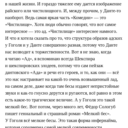
в нашей жизни. И гораздо тяжелее ему дается изображение
райского или чистилищного. И, между прочим, у Данте-то
наоборот. Ведь самая яркая часть «Комедии» — это
«Чистилище». Хотя люди обычно говорят, что вот самое
интересное — это ад. «Чистилище» интереснее намного.
И что я хотела сказать про то, что структура образов адских
у Гоголя и у Данте совершенно разная, потому что Данте
нас возводит к торжественности. Вот я не знаю, когда
я читаю «Ад», я вспоминаю всегда Шекспира
и шекспировских злодеев, потому что сам пейзаж
дантовского «Ада» и речи его героев, и то, как они — всё
это нас настраивает на какой-то очень возвышенный лад,
на самом деле, даже когда там бесы издают непристойные
звуки и как-то гнусно дерутся и ругаются, всё равно в этом
есть какое-то трагическое величие. А у Гоголя это такой
мелкий бес. Вот потом, через много лет, Фёдор Сологуб
пишет гениальный и страшный роман «Мелкий бес».
У Гоголя всё мелкие бесы. Это такая форма инфернайма,
которая соразмерна самой мелкой современности