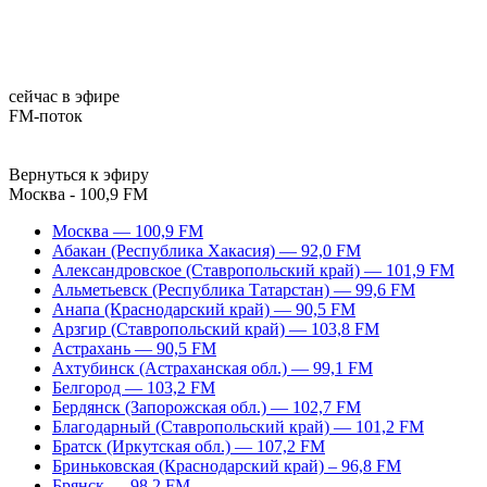
сейчас в эфире
FM-поток
Вернуться к эфиру
Москва - 100,9 FM
Москва — 100,9 FM
Абакан (Республика Хакасия) — 92,0 FM
Александровское (Ставропольский край) — 101,9 FM
Альметьевск (Республика Татарстан) — 99,6 FM
Анапа (Краснодарский край) — 90,5 FM
Арзгир (Ставропольский край) — 103,8 FM
Астрахань — 90,5 FM
Ахтубинск (Астраханская обл.) — 99,1 FM
Белгород — 103,2 FM
Бердянск (Запорожская обл.) — 102,7 FM
Благодарный (Ставропольский край) — 101,2 FM
Братск (Иркутская обл.) — 107,2 FM
Бриньковская (Краснодарский край) – 96,8 FM
Брянск — 98,2 FM