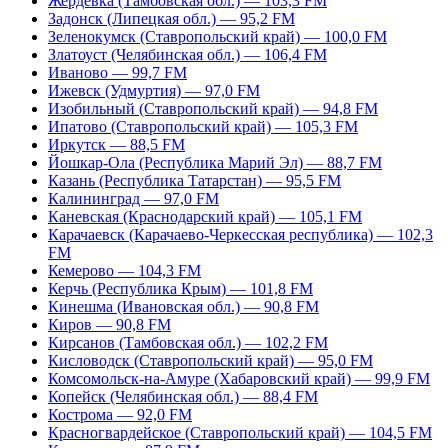
Жердевка (Тамбовская обл.) — 103,3 FM
Задонск (Липецкая обл.) — 95,2 FM
Зеленокумск (Ставропольский край) — 100,0 FM
Златоуст (Челябинская обл.) — 106,4 FM
Иваново — 99,7 FM
Ижевск (Удмуртия) — 97,0 FM
Изобильный (Ставропольский край) — 94,8 FM
Ипатово (Ставропольский край) — 105,3 FM
Иркутск — 88,5 FM
Йошкар-Ола (Республика Марий Эл) — 88,7 FM
Казань (Республика Татарстан) — 95,5 FM
Калининград — 97,0 FM
Каневская (Краснодарский край) — 105,1 FM
Карачаевск (Карачаево-Черкесская республика) — 102,3
FM
Кемерово — 104,3 FM
Керчь (Республика Крым) — 101,8 FM
Кинешма (Ивановская обл.) — 90,8 FM
Киров — 90,8 FM
Кирсанов (Тамбовская обл.) — 102,2 FM
Кисловодск (Ставропольский край) — 95,0 FM
Комсомольск-на-Амуре (Хабаровский край) — 99,9 FM
Копейск (Челябинская обл.) — 88,4 FM
Кострома — 92,0 FM
Красногвардейское (Ставропольский край) — 104,5 FM