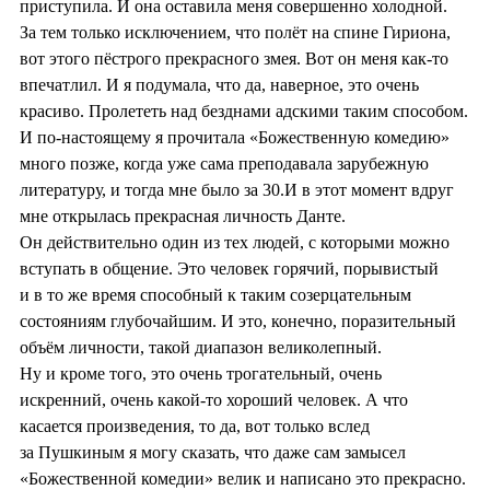
приступила. И она оставила меня совершенно холодной.
За тем только исключением, что полёт на спине Гириона,
вот этого пёстрого прекрасного змея. Вот он меня как-то
впечатлил. И я подумала, что да, наверное, это очень
красиво. Пролететь над безднами адскими таким способом.
И по-настоящему я прочитала «Божественную комедию»
много позже, когда уже сама преподавала зарубежную
литературу, и тогда мне было за 30.И в этот момент вдруг
мне открылась прекрасная личность Данте.
Он действительно один из тех людей, с которыми можно
вступать в общение. Это человек горячий, порывистый
и в то же время способный к таким созерцательным
состояниям глубочайшим. И это, конечно, поразительный
объём личности, такой диапазон великолепный.
Ну и кроме того, это очень трогательный, очень
искренний, очень какой-то хороший человек. А что
касается произведения, то да, вот только вслед
за Пушкиным я могу сказать, что даже сам замысел
«Божественной комедии» велик и написано это прекрасно.