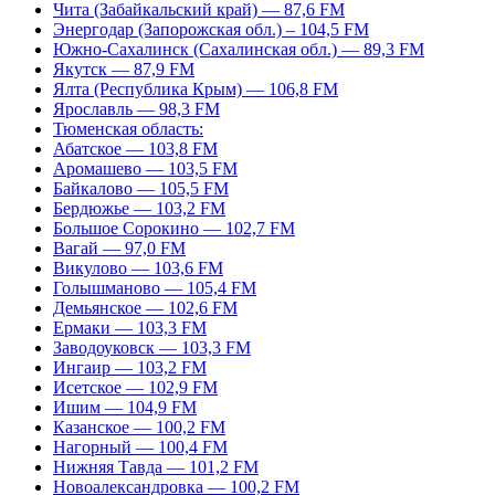
Чита (Забайкальский край) — 87,6 FM
Энергодар (Запорожская обл.) – 104,5 FM
Южно-Сахалинск (Сахалинская обл.) — 89,3 FM
Якутск — 87,9 FM
Ялта (Республика Крым) — 106,8 FM
Ярославль — 98,3 FM
Тюменская область:
Абатское — 103,8 FM
Аромашево — 103,5 FM
Байкалово — 105,5 FM
Бердюжье — 103,2 FM
Большое Сорокино — 102,7 FM
Вагай — 97,0 FM
Викулово — 103,6 FM
Голышманово — 105,4 FM
Демьянское — 102,6 FM
Ермаки — 103,3 FM
Заводоуковск — 103,3 FM
Ингаир — 103,2 FM
Исетское — 102,9 FM
Ишим — 104,9 FM
Казанское — 100,2 FM
Нагорный — 100,4 FM
Нижняя Тавда — 101,2 FM
Новоалександровка — 100,2 FM