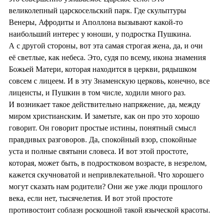
великолепный царскосельский парк. Где скульптуры
Венеры, Афродиты и Аполлона вызывают какой-то
наибольший интерес у юноши, у подростка Пушкина.
А с другой стороны, вот эта самая строгая жена, да, и очи
её светлые, как небеса. Это, судя по всему, икона знамения
Божьей Матери, которая находится в церкви, рядышком
совсем с лицеем. И в эту Знаменскую церковь, конечно, все
лицеисты, и Пушкин в том числе, ходили много раз.
И возникает такое действительно напряжение, да, между
миром христианским. И заметьте, как он про это хорошо
говорит. Он говорит простые истины, понятный смысл
правдивых разговоров. Да, спокойный взор, спокойные
уста и полные святыни словеса. И вот этой простоте,
которая, может быть, в подростковом возрасте, в незрелом,
кажется скучноватой и непривлекательной. Что хорошего
могут сказать нам родители? Они же уже люди прошлого
века, если нет, тысячелетия. И вот этой простоте
противостоит соблазн роскошной такой языческой красоты.