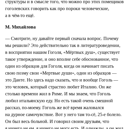
структуры и в смысле того, что можно про этих помещиков
гоголевских говорить как про пороки человеческие,
а в чём-то ещё.
М. Михайлова
— Смотрите, ну давайте первый сначала вопрос. Почему
мы решили? Это действительно так в литературоведении,
в восприятии нашим Гоголя, «Мёртвых душ», существует
такое утверждение, и оно вполне себе обоснованное, что
один из образцов для Гоголя, когда он начинает писать
свою поэму свои «Мертвые души», один из образцов —
это Данте. Но здесь надо сказать, что и вообще Гоголь —
это человек, который страстно любит Италию. Он же
столько времени жил в Риме. И мы знаем, что Гоголь
любил итальянскую еду. Но есть такой очень смешной
рассказ, по-моему. Гоголь же всё время жаловался
на дурное самочувствие. Вот у него там то-сё, 25-е болело.
Он был весь больной. И говорил своим друзьям, что
я ничего не ем, я ничего не могу есть. И однажды, а он жил