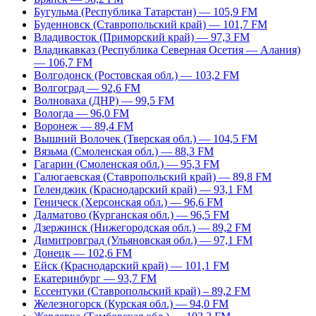
Бугульма (Республика Татарстан) — 105,9 FM
Буденновск (Ставропольский край) — 101,7 FM
Владивосток (Приморский край) — 97,3 FM
Владикавказ (Республика Северная Осетия — Алания)
— 106,7 FM
Волгодонск (Ростовская обл.) — 103,2 FM
Волгоград — 92,6 FM
Волноваха (ДНР) — 99,5 FM
Вологда — 96,0 FM
Воронеж — 89,4 FM
Вышний Волочек (Тверская обл.) — 104,5 FM
Вязьма (Смоленская обл.) — 88,3 FM
Гагарин (Смоленская обл.) — 95,3 FM
Галюгаевская (Ставропольский край) — 89,8 FM
Геленджик (Краснодарский край) — 93,1 FM
Геническ (Херсонская обл.) — 96,6 FM
Далматово (Курганская обл.) — 96,5 FM
Дзержинск (Нижегородская обл.) — 89,2 FM
Димитровград (Ульяновская обл.) — 97,1 FM
Донецк — 102,6 FM
Ейск (Краснодарский край) — 101,1 FM
Екатеринбург — 93,7 FM
Ессентуки (Ставропольский край) – 89,2 FM
Железногорск (Курская обл.) — 94,0 FM