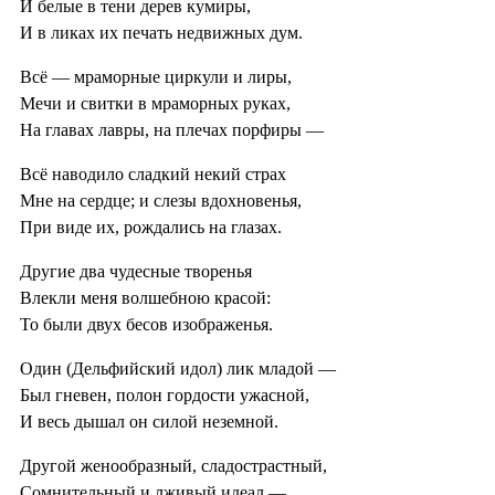
И белые в тени дерев кумиры,
И в ликах их печать недвижных дум.
Всё — мраморные циркули и лиры,
Мечи и свитки в мраморных руках,
На главах лавры, на плечах порфиры —
Всё наводило сладкий некий страх
Мне на сердце; и слезы вдохновенья,
При виде их, рождались на глазах.
Другие два чудесные творенья
Влекли меня волшебною красой:
То были двух бесов изображенья.
Один (Дельфийский идол) лик младой —
Был гневен, полон гордости ужасной,
И весь дышал он силой неземной.
Другой женообразный, сладострастный,
Сомнительный и лживый идеал —