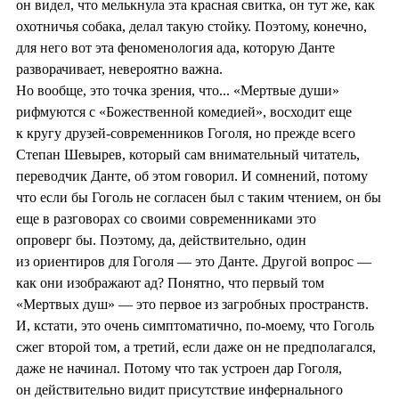
он видел, что мелькнула эта красная свитка, он тут же, как
охотничья собака, делал такую стойку. Поэтому, конечно,
для него вот эта феноменология ада, которую Данте
разворачивает, невероятно важна.
Но вообще, это точка зрения, что... «Мертвые души»
рифмуются с «Божественной комедией», восходит еще
к кругу друзей-современников Гоголя, но прежде всего
Степан Шевырев, который сам внимательный читатель,
переводчик Данте, об этом говорил. И сомнений, потому
что если бы Гоголь не согласен был с таким чтением, он бы
еще в разговорах со своими современниками это
опроверг бы. Поэтому, да, действительно, один
из ориентиров для Гоголя — это Данте. Другой вопрос —
как они изображают ад? Понятно, что первый том
«Мертвых душ» — это первое из загробных пространств.
И, кстати, это очень симптоматично, по-моему, что Гоголь
сжег второй том, а третий, если даже он не предполагался,
даже не начинал. Потому что так устроен дар Гоголя,
он действительно видит присутствие инфернального