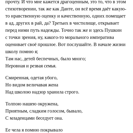
прочту. И что мне кажется драгоценным, это то, что в этом
стихотворении, так же как Данте, он всё время даёт какую-
то нравственную оценку и качественную, одних помещает
в ад, других в рай, да? Третьих в чистилище, открывает
перед ними путь надежды. Точно так же и здесь Пушкин
с точки зрения, ну, какого-то морального императива
оценивает своё прошлое. Вот послушайте. В начале жизни
школу помню я;
Там нас, детей беспечных, было много;
Неровная и резвая семья.
Смиренная, одетая убого,
Но видом величавая жена
Над школою надзор хранила строго.
Толпою нашею окружена,
Приятным, сладким голосом, бывало,
С младенцами беседует она.
Ее чела я помню покрывало