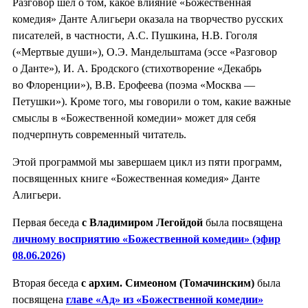
Разговор шел о том, какое влияние «Божественная
комедия» Данте Алигьери оказала на творчество русских
писателей, в частности, А.С. Пушкина, Н.В. Гоголя
(«Мертвые души»), О.Э. Мандельштама (эссе «Разговор
о Данте»), И. А. Бродского (стихотворение «Декабрь
во Флоренции»), В.В. Ерофеева (поэма «Москва —
Петушки»). Кроме того, мы говорили о том, какие важные
смыслы в «Божественной комедии» может для себя
подчерпнуть современный читатель.
Этой программой мы завершаем цикл из пяти программ,
посвященных книге «Божественная комедия» Данте
Алигьери.
Первая беседа
с Владимиром Легойдой
была посвящена
личному восприятию «Божественной комедии» (эфир
08.06.2026)
Вторая беседа
с архим. Симеоном (Томачинским)
была
посвящена
главе «Ад» из «Божественной комедии»