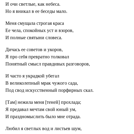
И очи светлые, как небеса.
Но я вникал в ее беседы мало.
Меня смущала строгая краса
Ее чела, спокойных уст и взоров,
И полные святыни словеса.
Дичась ее советов и укоров,
Я про себя превратно толковал
Понятный смысл правдивых разговоров,
И часто я украдкой убегал
В великолепный мрак чужого сада,
Под свод искусственный порфирных скал.
[Там] нежила меня [теней] прохлада;
Я предавал мечтам свой юный ум,
И праздномыслить было мне отрада.
Любил я светлых вод и листьев шум,