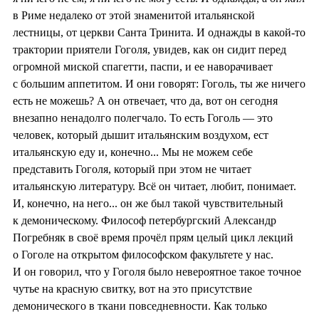
в Риме недалеко от этой знаменитой итальянской
лестницы, от церкви Санта Тринита. И однажды в какой-то
трактории приятели Гоголя, увидев, как он сидит перед
огромной миской спагетти, паспи, и ее наворачивает
с большим аппетитом. И они говорят: Гоголь, ты же ничего
есть не можешь? А он отвечает, что да, вот он сегодня
внезапно ненадолго полегчало. То есть Гоголь — это
человек, который дышит итальянским воздухом, ест
итальянскую еду и, конечно... Мы не можем себе
представить Гоголя, который при этом не читает
итальянскую литературу. Всё он читает, любит, понимает.
И, конечно, на него... он же был такой чувствительный
к демоническому. Философ петербургский Александр
Погребняк в своё время прочёл прям целый цикл лекций
о Гоголе на открытом философском факультете у нас.
И он говорил, что у Гоголя было невероятное такое точное
чутье на красную свитку, вот на это присутствие
демонического в ткани повседневности. Как только