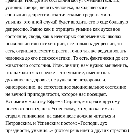
граница. Иногда эти состояния могут смешиваться. Но,
условно говоря, лечить человека, находящегося в
состоянии депрессии аскетическими средствами от
уныния, это иной случай будет вводить его в еще большую
депрессию. Равно как и отрицать уныние как духовное
состояние, сводя, как в некоторых современных школах
психологии или психиатрии, все только к депрессии, то
есть, отрицая элемент страсти, точно так же редуцировать
человека до его психосоматики. То есть, фактически до его
животного состояния. Итак, значит, нам нужно вычленить,
что находится в середке – что уныние, именно как
духовное нездоровье, не душевное нездоровье и,
одновременно, не естественное эмоциональное состояние
не вечной приподнятости, которое нас посещает.
Вспомним молитву Ефрема Сирина, которая к другому
посту относится, не к Успенскому, хотя, по каким-то
старым типиконам, на самом деле должна читаться и
Петровским, и Успенским постом: «Господи, дух
праздности, уныния...» (потом речь идет о других страстях)