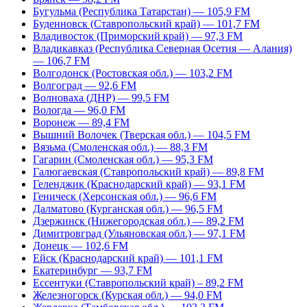
Бугульма (Республика Татарстан) — 105,9 FM
Буденновск (Ставропольский край) — 101,7 FM
Владивосток (Приморский край) — 97,3 FM
Владикавказ (Республика Северная Осетия — Алания)
— 106,7 FM
Волгодонск (Ростовская обл.) — 103,2 FM
Волгоград — 92,6 FM
Волноваха (ДНР) — 99,5 FM
Вологда — 96,0 FM
Воронеж — 89,4 FM
Вышний Волочек (Тверская обл.) — 104,5 FM
Вязьма (Смоленская обл.) — 88,3 FM
Гагарин (Смоленская обл.) — 95,3 FM
Галюгаевская (Ставропольский край) — 89,8 FM
Геленджик (Краснодарский край) — 93,1 FM
Геническ (Херсонская обл.) — 96,6 FM
Далматово (Курганская обл.) — 96,5 FM
Дзержинск (Нижегородская обл.) — 89,2 FM
Димитровград (Ульяновская обл.) — 97,1 FM
Донецк — 102,6 FM
Ейск (Краснодарский край) — 101,1 FM
Екатеринбург — 93,7 FM
Ессентуки (Ставропольский край) – 89,2 FM
Железногорск (Курская обл.) — 94,0 FM