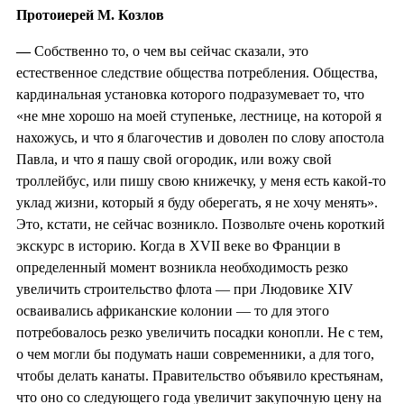
Протоиерей М. Козлов
—
Собственно то, о чем вы сейчас сказали, это
естественное следствие общества потребления. Общества,
кардинальная установка которого подразумевает то, что
«не мне хорошо на моей ступеньке, лестнице, на которой я
нахожусь, и что я благочестив и доволен по слову апостола
Павла, и что я пашу свой огородик, или вожу свой
троллейбус, или пишу свою книжечку, у меня есть какой-то
уклад жизни, который я буду оберегать, я не хочу менять».
Это, кстати, не сейчас возникло. Позвольте очень короткий
экскурс в историю. Когда в XVII веке во Франции в
определенный момент возникла необходимость резко
увеличить строительство флота — при Людовике XIV
осваивались африканские колонии — то для этого
потребовалось резко увеличить посадки конопли. Не с тем,
о чем могли бы подумать наши современники, а для того,
чтобы делать канаты. Правительство объявило крестьянам,
что оно со следующего года увеличит закупочную цену на