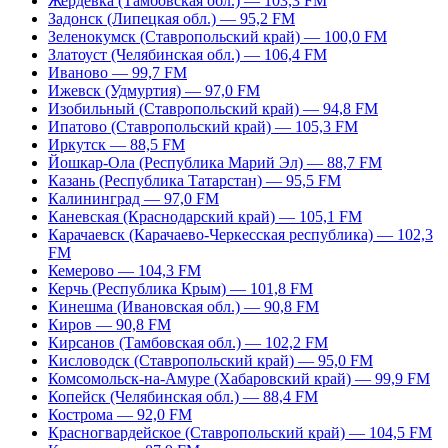
Жердевка (Тамбовская обл.) — 103,3 FM
Задонск (Липецкая обл.) — 95,2 FM
Зеленокумск (Ставропольский край) — 100,0 FM
Златоуст (Челябинская обл.) — 106,4 FM
Иваново — 99,7 FM
Ижевск (Удмуртия) — 97,0 FM
Изобильный (Ставропольский край) — 94,8 FM
Ипатово (Ставропольский край) — 105,3 FM
Иркутск — 88,5 FM
Йошкар-Ола (Республика Марий Эл) — 88,7 FM
Казань (Республика Татарстан) — 95,5 FM
Калининград — 97,0 FM
Каневская (Краснодарский край) — 105,1 FM
Карачаевск (Карачаево-Черкесская республика) — 102,3
FM
Кемерово — 104,3 FM
Керчь (Республика Крым) — 101,8 FM
Кинешма (Ивановская обл.) — 90,8 FM
Киров — 90,8 FM
Кирсанов (Тамбовская обл.) — 102,2 FM
Кисловодск (Ставропольский край) — 95,0 FM
Комсомольск-на-Амуре (Хабаровский край) — 99,9 FM
Копейск (Челябинская обл.) — 88,4 FM
Кострома — 92,0 FM
Красногвардейское (Ставропольский край) — 104,5 FM