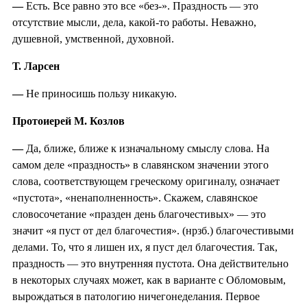
—
Есть. Все равно это все «без-». Праздность — это
отсутствие мысли, дела, какой-то работы. Неважно,
душевной, умственной, духовной.
Т. Ларсен
—
Не приносишь пользу никакую.
Протоиерей М. Козлов
—
Да, ближе, ближе к изначальному смыслу слова. На
самом деле «праздность» в славянском значении этого
слова, соответствующем греческому оригиналу, означает
«пустота», «ненаполненность». Скажем, славянское
словосочетание «празден день благочестивых» — это
значит «я пуст от дел благочестия». (нрзб.) благочестивыми
делами. То, что я лишен их, я пуст дел благочестия. Так,
праздность — это внутренняя пустота. Она действительно
в некоторых случаях может, как в варианте с Обломовым,
вырождаться в патологию ничегонеделания. Первое