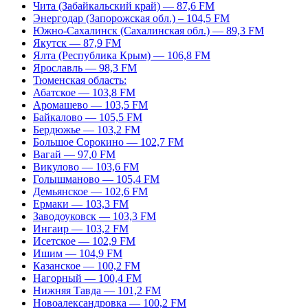
Чита (Забайкальский край) — 87,6 FM
Энергодар (Запорожская обл.) – 104,5 FM
Южно-Сахалинск (Сахалинская обл.) — 89,3 FM
Якутск — 87,9 FM
Ялта (Республика Крым) — 106,8 FM
Ярославль — 98,3 FM
Тюменская область:
Абатское — 103,8 FM
Аромашево — 103,5 FM
Байкалово — 105,5 FM
Бердюжье — 103,2 FM
Большое Сорокино — 102,7 FM
Вагай — 97,0 FM
Викулово — 103,6 FM
Голышманово — 105,4 FM
Демьянское — 102,6 FM
Ермаки — 103,3 FM
Заводоуковск — 103,3 FM
Ингаир — 103,2 FM
Исетское — 102,9 FM
Ишим — 104,9 FM
Казанское — 100,2 FM
Нагорный — 100,4 FM
Нижняя Тавда — 101,2 FM
Новоалександровка — 100,2 FM