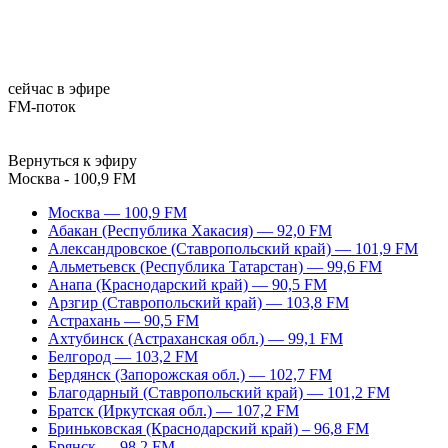
сейчас в эфире
FM-поток
Вернуться к эфиру
Москва - 100,9 FM
Москва — 100,9 FM
Абакан (Республика Хакасия) — 92,0 FM
Александровское (Ставропольский край) — 101,9 FM
Альметьевск (Республика Татарстан) — 99,6 FM
Анапа (Краснодарский край) — 90,5 FM
Арзгир (Ставропольский край) — 103,8 FM
Астрахань — 90,5 FM
Ахтубинск (Астраханская обл.) — 99,1 FM
Белгород — 103,2 FM
Бердянск (Запорожская обл.) — 102,7 FM
Благодарный (Ставропольский край) — 101,2 FM
Братск (Иркутская обл.) — 107,2 FM
Бриньковская (Краснодарский край) – 96,8 FM
Брянск — 98,2 FM