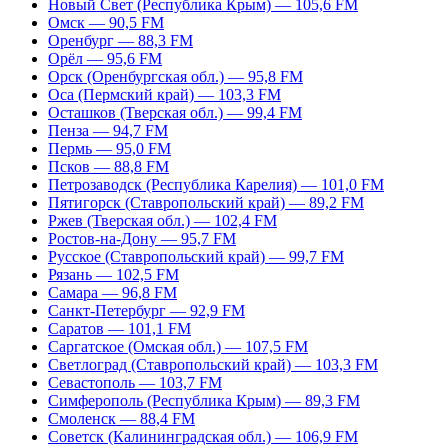
Новый Свет (Республика Крым) — 105,6 FM
Омск — 90,5 FM
Оренбург — 88,3 FM
Орёл — 95,6 FM
Орск (Оренбургская обл.) — 95,8 FM
Оса (Пермский край) — 103,3 FM
Осташков (Тверская обл.) — 99,4 FM
Пенза — 94,7 FM
Пермь — 95,0 FM
Псков — 88,8 FM
Петрозаводск (Республика Карелия) — 101,0 FM
Пятигорск (Ставропольский край) — 89,2 FM
Ржев (Тверская обл.) — 102,4 FM
Ростов-на-Дону — 95,7 FM
Русское (Ставропольский край) — 99,7 FM
Рязань — 102,5 FM
Самара — 96,8 FM
Санкт-Петербург — 92,9 FM
Саратов — 101,1 FM
Саргатское (Омская обл.) — 107,5 FM
Светлоград (Ставропольский край) — 103,3 FM
Севастополь — 103,7 FM
Симферополь (Республика Крым) — 89,3 FM
Смоленск — 88,4 FM
Советск (Калининградская обл.) — 106,9 FM