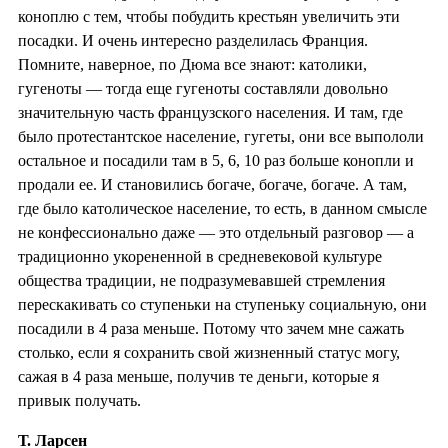
коноплю с тем, чтобы побудить крестьян увеличить эти
посадки. И очень интересно разделилась Франция.
Помните, наверное, по Дюма все знают: католики,
гугеноты — тогда еще гугеноты составляли довольно
значительную часть французского населения. И там, где
было протестантское население, гугеты, они все выпололи
остальное и посадили там в 5, 6, 10 раз больше конопли и
продали ее. И становились богаче, богаче, богаче. А там,
где было католическое население, то есть, в данном смысле
не конфессионально даже — это отдельный разговор — а
традиционно укорененной в средневековой культуре
общества традиции, не подразумевавшей стремления
перескакивать со ступеньки на ступеньку социальную, они
посадили в 4 раза меньше. Потому что зачем мне сажать
столько, если я сохранить свой жизненный статус могу,
сажая в 4 раза меньше, получив те деньги, которые я
привык получать.
Т. Ларсен