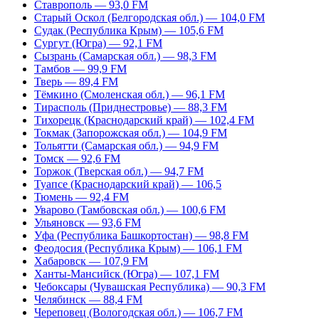
Ставрополь — 93,0 FM
Старый Оскол (Белгородская обл.) — 104,0 FM
Судак (Республика Крым) — 105,6 FM
Сургут (Югра) — 92,1 FM
Сызрань (Самарская обл.) — 98,3 FM
Тамбов — 99,9 FM
Тверь — 89,4 FM
Тёмкино (Смоленская обл.) — 96,1 FM
Тирасполь (Приднестровье) — 88,3 FM
Тихорецк (Краснодарский край) — 102,4 FM
Токмак (Запорожская обл.) — 104,9 FM
Тольятти (Самарская обл.) — 94,9 FM
Томск — 92,6 FM
Торжок (Тверская обл.) — 94,7 FM
Туапсе (Краснодарский край) — 106,5
Тюмень — 92,4 FM
Уварово (Тамбовская обл.) — 100,6 FM
Ульяновск — 93,6 FM
Уфа (Республика Башкортостан) — 98,8 FM
Феодосия (Республика Крым) — 106,1 FM
Хабаровск — 107,9 FM
Ханты-Мансийск (Югра) — 107,1 FM
Чебоксары (Чувашская Республика) — 90,3 FM
Челябинск — 88,4 FM
Череповец (Вологодская обл.) — 106,7 FM