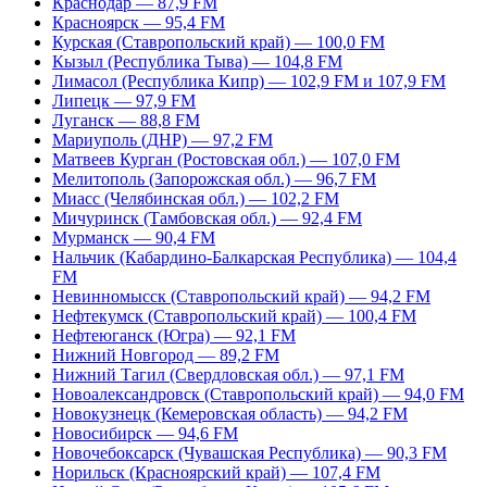
Краснодар — 87,9 FM
Красноярск — 95,4 FM
Курская (Ставропольский край) — 100,0 FM
Кызыл (Республика Тыва) — 104,8 FM
Лимасол (Республика Кипр) — 102,9 FM и 107,9 FM
Липецк — 97,9 FM
Луганск — 88,8 FM
Мариуполь (ДНР) — 97,2 FM
Матвеев Курган (Ростовская обл.) — 107,0 FM
Мелитополь (Запорожская обл.) — 96,7 FM
Миасс (Челябинская обл.) — 102,2 FM
Мичуринск (Тамбовская обл.) — 92,4 FM
Мурманск — 90,4 FM
Нальчик (Кабардино-Балкарская Республика) — 104,4
FM
Невинномысск (Ставропольский край) — 94,2 FM
Нефтекумск (Ставропольский край) — 100,4 FM
Нефтеюганск (Югра) — 92,1 FM
Нижний Новгород — 89,2 FM
Нижний Тагил (Свердловская обл.) — 97,1 FM
Новоалександровск (Ставропольский край) — 94,0 FM
Новокузнецк (Кемеровская область) — 94,2 FM
Новосибирск — 94,6 FM
Новочебоксарск (Чувашская Республика) — 90,3 FM
Норильск (Красноярский край) — 107,4 FM