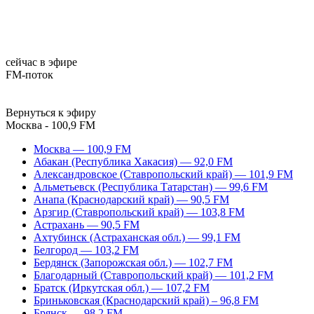
сейчас в эфире
FM-поток
Вернуться к эфиру
Москва - 100,9 FM
Москва — 100,9 FM
Абакан (Республика Хакасия) — 92,0 FM
Александровское (Ставропольский край) — 101,9 FM
Альметьевск (Республика Татарстан) — 99,6 FM
Анапа (Краснодарский край) — 90,5 FM
Арзгир (Ставропольский край) — 103,8 FM
Астрахань — 90,5 FM
Ахтубинск (Астраханская обл.) — 99,1 FM
Белгород — 103,2 FM
Бердянск (Запорожская обл.) — 102,7 FM
Благодарный (Ставропольский край) — 101,2 FM
Братск (Иркутская обл.) — 107,2 FM
Бриньковская (Краснодарский край) – 96,8 FM
Брянск — 98,2 FM