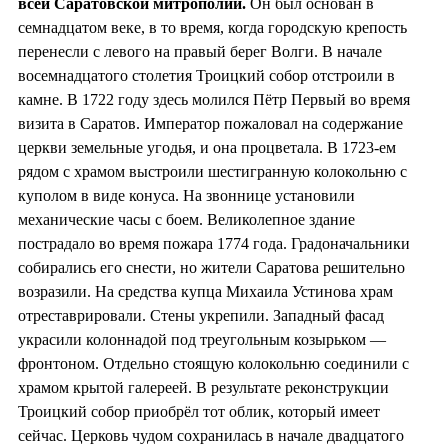
всей Саратовской митрополии.
Он был основан в
семнадцатом веке, в то время, когда городскую крепость
перенесли с левого на правый берег Волги. В начале
восемнадцатого столетия Троицкий собор отстроили в
камне. В 1722 году здесь молился Пётр Первый во время
визита в Саратов. Император пожаловал на содержание
церкви земельные угодья, и она процветала. В 1723-ем
рядом с храмом выстроили шестигранную колокольню с
куполом в виде конуса. На звоннице установили
механические часы с боем. Великолепное здание
пострадало во время пожара 1774 года. Градоначальники
собирались его снести, но жители Саратова решительно
возразили. На средства купца Михаила Устинова храм
отреставрировали. Стены укрепили. Западный фасад
украсили колоннадой под треугольным козырьком —
фронтоном. Отдельно стоящую колокольню соединили с
храмом крытой галереей. В результате реконструкции
Троицкий собор приобрёл тот облик, который имеет
сейчас. Церковь чудом сохранилась в начале двадцатого