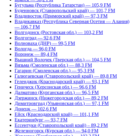
Бугульма (Республика Татарстан) — 105,9 FM
Буденновск (Ставропольский край) — 101,7 FM
Владивосток (Приморский край) — 97,3 FM
Владикавказ (Республика Северная Осетия — Алания)
— 106,7 FM
Волгодонск (Ростовская обл.) — 103,2 FM
Волгоград — 92,6 FM
Волноваха (ДНР) — 99,5 FM
Вологда — 96,0 FM
Воронеж — 89,4 FM
Вышний Волочек (Тверская обл.) — 104,5 FM
Вязьма (Смоленская обл.) — 88,3 FM
Гагарин (Смоленская обл.) — 95,3 FM
Галюгаевская (Ставропольский край) — 89,8 FM
Геленджик (Краснодарский край) — 93,1 FM
Геническ (Херсонская обл.) — 96,6 FM
Далматово (Курганская обл.) — 96,5 FM
Дзержинск (Нижегородская обл.) — 89,2 FM
Димитровград (Ульяновская обл.) — 97,1 FM
Донецк — 102,6 FM
Ейск (Краснодарский край) — 101,1 FM
Екатеринбург — 93,7 FM
Ессентуки (Ставропольский край) – 89,2 FM
Железногорск (Курская обл.) — 94,0 FM