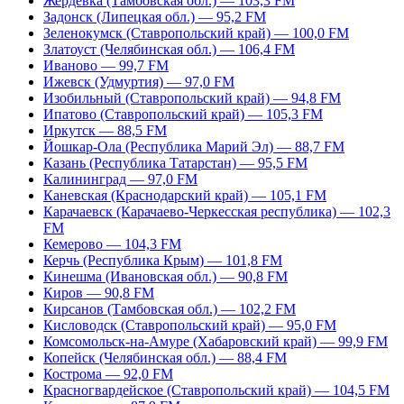
Жердевка (Тамбовская обл.) — 103,3 FM
Задонск (Липецкая обл.) — 95,2 FM
Зеленокумск (Ставропольский край) — 100,0 FM
Златоуст (Челябинская обл.) — 106,4 FM
Иваново — 99,7 FM
Ижевск (Удмуртия) — 97,0 FM
Изобильный (Ставропольский край) — 94,8 FM
Ипатово (Ставропольский край) — 105,3 FM
Иркутск — 88,5 FM
Йошкар-Ола (Республика Марий Эл) — 88,7 FM
Казань (Республика Татарстан) — 95,5 FM
Калининград — 97,0 FM
Каневская (Краснодарский край) — 105,1 FM
Карачаевск (Карачаево-Черкесская республика) — 102,3
FM
Кемерово — 104,3 FM
Керчь (Республика Крым) — 101,8 FM
Кинешма (Ивановская обл.) — 90,8 FM
Киров — 90,8 FM
Кирсанов (Тамбовская обл.) — 102,2 FM
Кисловодск (Ставропольский край) — 95,0 FM
Комсомольск-на-Амуре (Хабаровский край) — 99,9 FM
Копейск (Челябинская обл.) — 88,4 FM
Кострома — 92,0 FM
Красногвардейское (Ставропольский край) — 104,5 FM