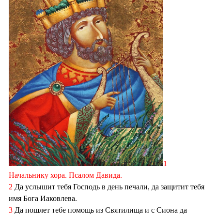
1
Начальнику хора. Псалом Давида.
2
Да услышит тебя Господь в день печали, да защитит тебя
имя Бога Иаковлева.
3
Да пошлет тебе помощь из Святилища и с Сиона да