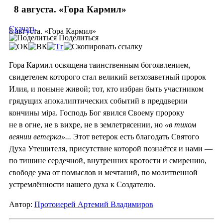
8 августа. «Гора Кармил»
Скачать
8 августа. «Гора Кармил»
Поделиться
Гора Кармил освящена таинственным богоявлением,
свидетелем которого стал великий ветхозаветный пророк
Илия, и поныне живой; тот, кто избран быть участником
грядущих апокалиптических событий в преддверии
кончины мiра. Господь Бог явился Своему пророку
не в огне, не в вихре, не в землетрясении, но
«в тихом
веянии ветерка»...
Этот ветерок есть благодать Святого
Духа Утешителя, присутствие которой познаётся и нами —
по тишине сердечной, внутренних кротости и смирению,
свободе ума от помыслов и мечтаний, по молитвенной
устремлённости нашего духа к Создателю.
Автор:
Протоиерей Артемий Владимиров