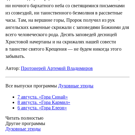
ни ночного бархатного неба со светящимися письменами
из созвездий, ни таинственного безмолвия в рассветные
часы. Там, на вершине горы, Пророк получил из рук
ангельских каменные скрижали с заповедями Божиими для
всего человеческого рода. Десять заповедей десницей
Христовой начертаны и на скрижалях нашей совести
в таинстве святого Крещения — не будем никогда этого
забывать.
Автор:
Протоиерей Артемий Владимиров
Все выпуски программы
Духовные этюды
7 августа. «Гора Синай»
8 августа. «Гора Кармил»
6 августа. «Гора Елеон»
Читать полностью
Другие программы
Духовные этюды