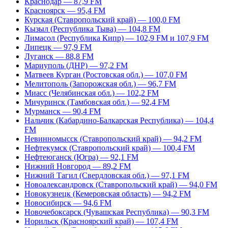
Краснодар — 87,9 FM
Красноярск — 95,4 FM
Курская (Ставропольский край) — 100,0 FM
Кызыл (Республика Тыва) — 104,8 FM
Лимасол (Республика Кипр) — 102,9 FM и 107,9 FM
Липецк — 97,9 FM
Луганск — 88,8 FM
Мариуполь (ДНР) — 97,2 FM
Матвеев Курган (Ростовская обл.) — 107,0 FM
Мелитополь (Запорожская обл.) — 96,7 FM
Миасс (Челябинская обл.) — 102,2 FM
Мичуринск (Тамбовская обл.) — 92,4 FM
Мурманск — 90,4 FM
Нальчик (Кабардино-Балкарская Республика) — 104,4
FM
Невинномысск (Ставропольский край) — 94,2 FM
Нефтекумск (Ставропольский край) — 100,4 FM
Нефтеюганск (Югра) — 92,1 FM
Нижний Новгород — 89,2 FM
Нижний Тагил (Свердловская обл.) — 97,1 FM
Новоалександровск (Ставропольский край) — 94,0 FM
Новокузнецк (Кемеровская область) — 94,2 FM
Новосибирск — 94,6 FM
Новочебоксарск (Чувашская Республика) — 90,3 FM
Норильск (Красноярский край) — 107,4 FM