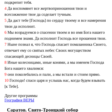
подкрепит тебя.
4
Да воспомянет все жертвоприношения твои и
всесожжение твое да соделает тучным.
5
Да даст тебе [Господь] по сердцу твоему и все намерения
твои да исполнит.
6
Мы возрадуемся о спасении твоем и во имя Бога нашего
поднимем знамя. Да исполнит Господь все прошения твои.
7
Ныне познал я, что Господь спасает помазанника Своего,
отвечает ему со святых небес Своих могуществом
спасающей десницы Своей.
8
Иные колесницами, иные конями, а мы именем Господа
Бога нашего хвалимся:
9
они поколебались и пали, а мы встали и стоим прямо.
10
Господи! спаси царя и услышь нас, когда будем взывать
[к Тебе].
Другие программы
География ВЕРЫ
Саратов. Свято-Троицкий собор