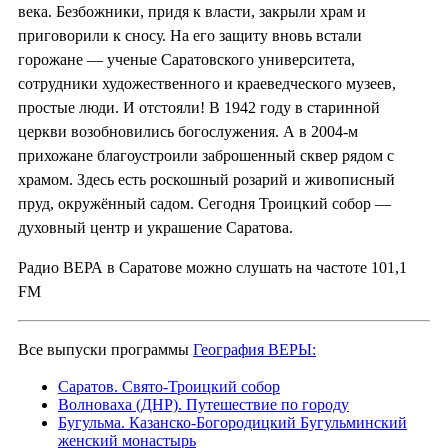
века. Безбожники, придя к власти, закрыли храм и
приговорили к сносу. На его защиту вновь встали
горожане — ученые Саратовского университета,
сотрудники художественного и краеведческого музеев,
простые люди. И отстояли! В 1942 году в старинной
церкви возобновились богослужения. А в 2004-м
прихожане благоустроили заброшенный сквер рядом с
храмом. Здесь есть роскошный розарий и живописный
пруд, окружённый садом. Сегодня Троицкий собор —
духовный центр и украшение Саратова.
Радио ВЕРА в Саратове можно слушать на частоте 101,1
FM
Все выпуски программы
География ВЕРЫ:
Саратов. Свято-Троицкий собор
Волноваха (ДНР). Путешествие по городу
Бугульма. Казанско-Богородицкий Бугульминский
женский монастырь