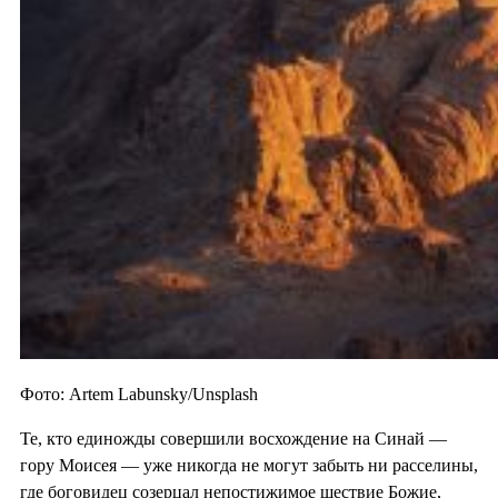
Фото: Artem Labunsky/Unsplash
Те, кто единожды совершили восхождение на Синай —
гору Моисея — уже никогда не могут забыть ни расселины,
где боговидец созерцал непостижимое шествие Божие,