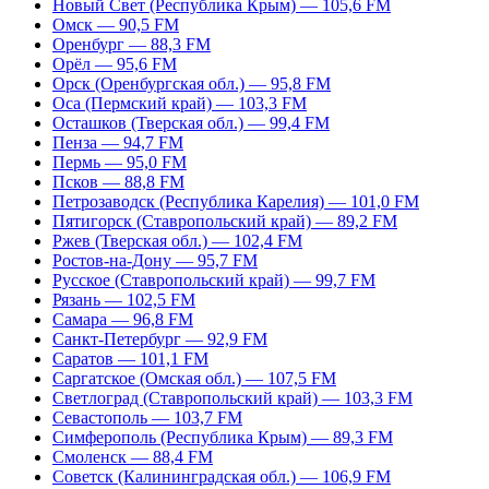
Новый Свет (Республика Крым) — 105,6 FM
Омск — 90,5 FM
Оренбург — 88,3 FM
Орёл — 95,6 FM
Орск (Оренбургская обл.) — 95,8 FM
Оса (Пермский край) — 103,3 FM
Осташков (Тверская обл.) — 99,4 FM
Пенза — 94,7 FM
Пермь — 95,0 FM
Псков — 88,8 FM
Петрозаводск (Республика Карелия) — 101,0 FM
Пятигорск (Ставропольский край) — 89,2 FM
Ржев (Тверская обл.) — 102,4 FM
Ростов-на-Дону — 95,7 FM
Русское (Ставропольский край) — 99,7 FM
Рязань — 102,5 FM
Самара — 96,8 FM
Санкт-Петербург — 92,9 FM
Саратов — 101,1 FM
Саргатское (Омская обл.) — 107,5 FM
Светлоград (Ставропольский край) — 103,3 FM
Севастополь — 103,7 FM
Симферополь (Республика Крым) — 89,3 FM
Смоленск — 88,4 FM
Советск (Калининградская обл.) — 106,9 FM