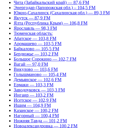
Чита (Забайкальский край) — 87,6 FM
Энергодар (Запорожская обл.) – 104,5 FM
Южно-Сахалинск (Сахалинская обл.) — 89,3 FM
Якутск — 87,9 FM
Ялта (Республика Крым) — 106,8 FM
Ярославль — 98,3 FM
Тюменская область:
Абатское — 103,8 FM
Аромашево — 103,5 FM
Байкалово — 105,5 FM
Бердюжье — 103,2 FM
Большое Сорокино — 102,7 FM
Вагай — 97,0 FM
Викулово — 103,6 FM
Голышманово — 105,4 FM
Демьянское — 102,6 FM
Ермаки — 103,3 FM
Заводоуковск — 103,3 FM
Ингаир — 103,2 FM
Исетское — 102,9 FM
Ишим — 104,9 FM
Казанское — 100,2 FM
Нагорный — 100,4 FM
Нижняя Тавда — 101,2 FM
Новоалександровка — 100,2 FM