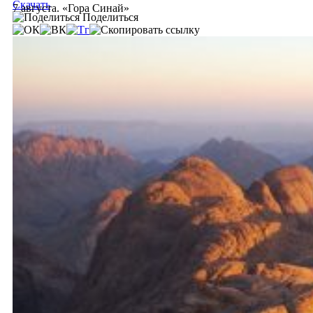
Скачать
7 августа. «Гора Синай»
Поделиться