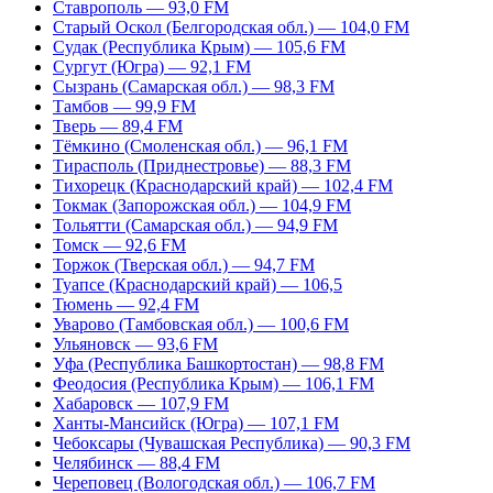
Ставрополь — 93,0 FM
Старый Оскол (Белгородская обл.) — 104,0 FM
Судак (Республика Крым) — 105,6 FM
Сургут (Югра) — 92,1 FM
Сызрань (Самарская обл.) — 98,3 FM
Тамбов — 99,9 FM
Тверь — 89,4 FM
Тёмкино (Смоленская обл.) — 96,1 FM
Тирасполь (Приднестровье) — 88,3 FM
Тихорецк (Краснодарский край) — 102,4 FM
Токмак (Запорожская обл.) — 104,9 FM
Тольятти (Самарская обл.) — 94,9 FM
Томск — 92,6 FM
Торжок (Тверская обл.) — 94,7 FM
Туапсе (Краснодарский край) — 106,5
Тюмень — 92,4 FM
Уварово (Тамбовская обл.) — 100,6 FM
Ульяновск — 93,6 FM
Уфа (Республика Башкортостан) — 98,8 FM
Феодосия (Республика Крым) — 106,1 FM
Хабаровск — 107,9 FM
Ханты-Мансийск (Югра) — 107,1 FM
Чебоксары (Чувашская Республика) — 90,3 FM
Челябинск — 88,4 FM
Череповец (Вологодская обл.) — 106,7 FM