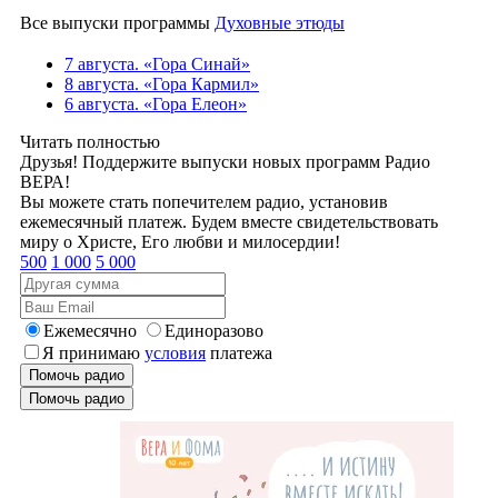
Все выпуски программы
Духовные этюды
7 августа. «Гора Синай»
8 августа. «Гора Кармил»
6 августа. «Гора Елеон»
Читать полностью
Друзья! Поддержите выпуски новых программ Радио
ВЕРА!
Вы можете стать попечителем радио, установив
ежемесячный платеж. Будем вместе свидетельствовать
миру о Христе, Его любви и милосердии!
500
1 000
5 000
Ежемесячно
Единоразово
Я принимаю
условия
платежа
Помочь радио
Помочь радио