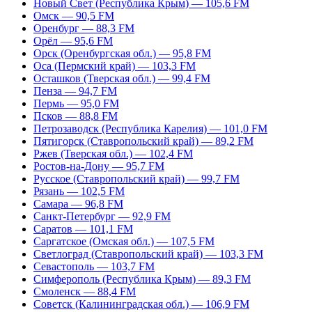
Новый Свет (Республика Крым) — 105,6 FM
Омск — 90,5 FM
Оренбург — 88,3 FM
Орёл — 95,6 FM
Орск (Оренбургская обл.) — 95,8 FM
Оса (Пермский край) — 103,3 FM
Осташков (Тверская обл.) — 99,4 FM
Пенза — 94,7 FM
Пермь — 95,0 FM
Псков — 88,8 FM
Петрозаводск (Республика Карелия) — 101,0 FM
Пятигорск (Ставропольский край) — 89,2 FM
Ржев (Тверская обл.) — 102,4 FM
Ростов-на-Дону — 95,7 FM
Русское (Ставропольский край) — 99,7 FM
Рязань — 102,5 FM
Самара — 96,8 FM
Санкт-Петербург — 92,9 FM
Саратов — 101,1 FM
Саргатское (Омская обл.) — 107,5 FM
Светлоград (Ставропольский край) — 103,3 FM
Севастополь — 103,7 FM
Симферополь (Республика Крым) — 89,3 FM
Смоленск — 88,4 FM
Советск (Калининградская обл.) — 106,9 FM