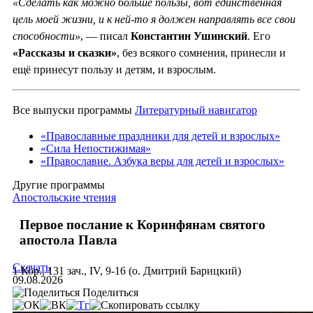
«Сделать как можно больше пользы, вот единственная
цель моей жизни, и к ней-то я должен направлять все свои
способности»
, — писал
Константин Ушинский
. Его
«Рассказы и сказки»
, без всякого сомнения, принесли и
ещё принесут пользу и детям, и взрослым.
Все выпуски программы
Литературный навигатор
«Православные праздники для детей и взрослых»
«Сила Непостижимая»
«Православие. Азбука веры для детей и взрослых»
Другие программы
Апостольские чтения
Первое послание к Коринфянам святого
апостола Павла
Скачать
1 Кор., 131 зач., IV, 9-16 (о. Дмитрий Барицкий)
09.08.2026
Поделиться