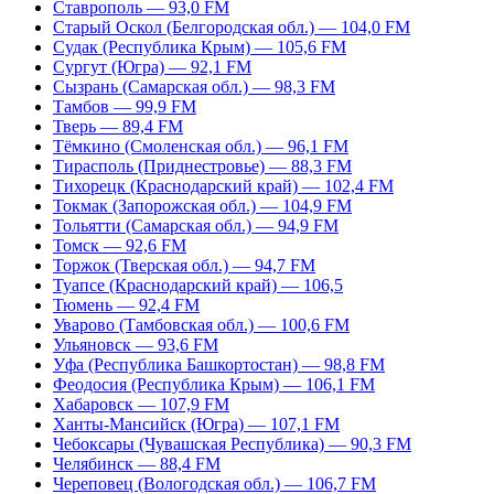
Ставрополь — 93,0 FM
Старый Оскол (Белгородская обл.) — 104,0 FM
Судак (Республика Крым) — 105,6 FM
Сургут (Югра) — 92,1 FM
Сызрань (Самарская обл.) — 98,3 FM
Тамбов — 99,9 FM
Тверь — 89,4 FM
Тёмкино (Смоленская обл.) — 96,1 FM
Тирасполь (Приднестровье) — 88,3 FM
Тихорецк (Краснодарский край) — 102,4 FM
Токмак (Запорожская обл.) — 104,9 FM
Тольятти (Самарская обл.) — 94,9 FM
Томск — 92,6 FM
Торжок (Тверская обл.) — 94,7 FM
Туапсе (Краснодарский край) — 106,5
Тюмень — 92,4 FM
Уварово (Тамбовская обл.) — 100,6 FM
Ульяновск — 93,6 FM
Уфа (Республика Башкортостан) — 98,8 FM
Феодосия (Республика Крым) — 106,1 FM
Хабаровск — 107,9 FM
Ханты-Мансийск (Югра) — 107,1 FM
Чебоксары (Чувашская Республика) — 90,3 FM
Челябинск — 88,4 FM
Череповец (Вологодская обл.) — 106,7 FM