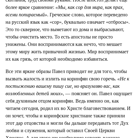
более яркое сравнение:
«Мы, как сор для мира, как прах,
всеми попираемый»
. Греческое слово, которое переведено
на русский язык как «сор», буквально означает «отбросы».
Это то скверное, что выметают из дома и выбрасывают,
чтобы очистить место. То есть апостолы не просто
унижены. Они воспринимаются как нечто, что мешает
этому миру жить привычной жизнью. Мир воспринимает
их как грязь, от которой необходимо избавиться.
Все эти яркие образы Павел приводит не для того, чтобы
вызвать жалость и излить на коринфян свою горечь.
«Не к
постыжению вашему пишу сие, но вразумляю вас, как
возлюбленных детей моих»
, — поясняет он. Павел ощущает
себя духовным отцом коринфян. Ведь именно он, как
читаем сегодня, родил их во Христе благовествованием. И
он хочет, чтобы и коринфские христиане также приняли
этот дар отцовства и могли бы дальше передавать тот Дух
любви и служения, который оставил Своей Церкви
Христос. А для этого им необходимо усвоить важную