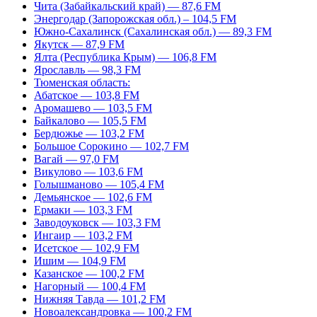
Чита (Забайкальский край) — 87,6 FM
Энергодар (Запорожская обл.) – 104,5 FM
Южно-Сахалинск (Сахалинская обл.) — 89,3 FM
Якутск — 87,9 FM
Ялта (Республика Крым) — 106,8 FM
Ярославль — 98,3 FM
Тюменская область:
Абатское — 103,8 FM
Аромашево — 103,5 FM
Байкалово — 105,5 FM
Бердюжье — 103,2 FM
Большое Сорокино — 102,7 FM
Вагай — 97,0 FM
Викулово — 103,6 FM
Голышманово — 105,4 FM
Демьянское — 102,6 FM
Ермаки — 103,3 FM
Заводоуковск — 103,3 FM
Ингаир — 103,2 FM
Исетское — 102,9 FM
Ишим — 104,9 FM
Казанское — 100,2 FM
Нагорный — 100,4 FM
Нижняя Тавда — 101,2 FM
Новоалександровка — 100,2 FM