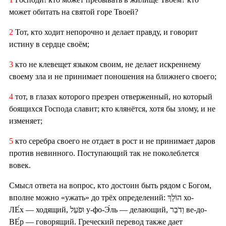
может обитать на святой горе Твоей?
2
Тот, кто ходит непорочно и делает правду, и говорит
истину в сердце своём;
3
кто не клевещет языком своим, не делает искреннему
своему зла и не принимает поношения на ближнего своего;
4
тот, в глазах которого презрен отверженный, но который
боящихся Господа славит; кто клянётся, хотя бы злому, и не
изменяет;
5
кто серебра своего не отдает в рост и не принимает даров
против невинного. Поступающий так не поколеблется
вовек.
Смысл ответа на вопрос, кто достоин быть рядом с Богом,
вполне можно «ужать» до трёх определений: הוֹלֵךְ хо-
ЛЕ́х — ходящий, וּפֹעֵל у-фо-Э́ль — делающий, וְדֹבֵר ве-до-
ВЕ́р — говорящий. Греческий перевод также дает