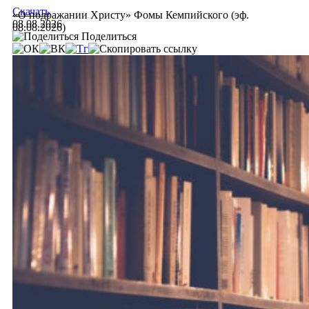
Скачать
«О подражании Христу» Фомы Кемпийского (эф.
08.08.2026
08.08.2026)
Поделиться