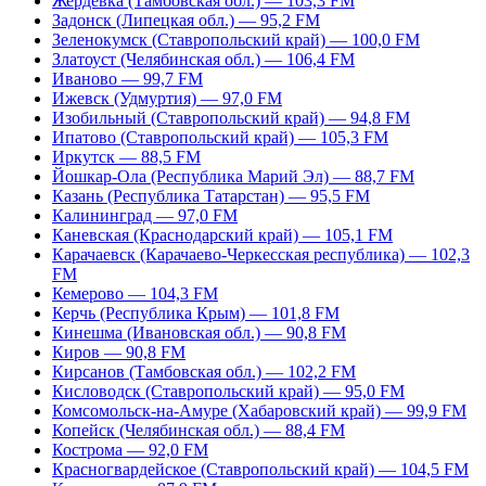
Жердевка (Тамбовская обл.) — 103,3 FM
Задонск (Липецкая обл.) — 95,2 FM
Зеленокумск (Ставропольский край) — 100,0 FM
Златоуст (Челябинская обл.) — 106,4 FM
Иваново — 99,7 FM
Ижевск (Удмуртия) — 97,0 FM
Изобильный (Ставропольский край) — 94,8 FM
Ипатово (Ставропольский край) — 105,3 FM
Иркутск — 88,5 FM
Йошкар-Ола (Республика Марий Эл) — 88,7 FM
Казань (Республика Татарстан) — 95,5 FM
Калининград — 97,0 FM
Каневская (Краснодарский край) — 105,1 FM
Карачаевск (Карачаево-Черкесская республика) — 102,3
FM
Кемерово — 104,3 FM
Керчь (Республика Крым) — 101,8 FM
Кинешма (Ивановская обл.) — 90,8 FM
Киров — 90,8 FM
Кирсанов (Тамбовская обл.) — 102,2 FM
Кисловодск (Ставропольский край) — 95,0 FM
Комсомольск-на-Амуре (Хабаровский край) — 99,9 FM
Копейск (Челябинская обл.) — 88,4 FM
Кострома — 92,0 FM
Красногвардейское (Ставропольский край) — 104,5 FM