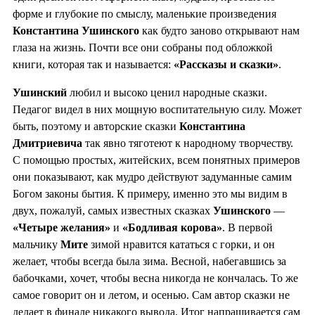
форме и глубокие по смыслу, маленькие произведения
Константина Ушинского
как будто заново открывают нам
глаза на жизнь. Почти все они собраны под обложкой
книги, которая так и называется:
«Рассказы и
сказки»
.
Ушинский
любил и высоко ценил народные сказки.
Педагог видел в них мощную воспитательную силу. Может
быть, поэтому и авторские сказки
Константина
Дмитриевича
так явно тяготеют к народному творчеству.
С помощью простых, житейских, всем понятных примеров
они показывают, как мудро действуют задуманные самим
Богом законы бытия. К примеру, именно это мы видим в
двух, пожалуй, самых известных сказках
Ушинского
—
«Четыре желания»
и
«Бодливая корова»
. В первой
мальчику
Мите
зимой нравится кататься с горки, и он
желает, чтобы всегда была зима. Весной, набегавшись за
бабочками, хочет, чтобы весна никогда не кончалась. То же
самое говорит он и летом, и осенью. Сам автор сказки не
делает в финале никакого вывода. Итог напрашивается сам