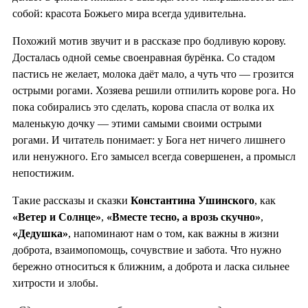
собой: красота Божьего мира всегда удивительна.
Похожий мотив звучит и в рассказе про бодливую корову.
Досталась одной семье своенравная бурёнка. Со стадом
пастись не желает, молока даёт мало, а чуть что — грозится
острыми рогами. Хозяева решили отпилить корове рога. Но
пока собирались это сделать, корова спасла от волка их
маленькую дочку — этими самыми своими острыми
рогами. И читатель понимает: у Бога нет ничего лишнего
или ненужного. Его замысел всегда совершенен, а промысл
непостижим.
Такие рассказы и сказки
Константина Ушинского
, как
«Ветер и Солнце»
,
«Вместе тесно, а врозь скучно»
,
«Дедушка»
, напоминают нам о том, как важны в жизни
доброта, взаимопомощь, сочувствие и забота. Что нужно
бережно относиться к ближним, а доброта и ласка сильнее
хитрости и злобы.