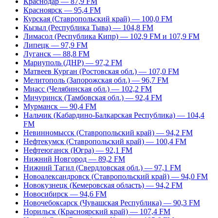
Краснодар — 87,9 FM
Красноярск — 95,4 FM
Курская (Ставропольский край) — 100,0 FM
Кызыл (Республика Тыва) — 104,8 FM
Лимасол (Республика Кипр) — 102,9 FM и 107,9 FM
Липецк — 97,9 FM
Луганск — 88,8 FM
Мариуполь (ДНР) — 97,2 FM
Матвеев Курган (Ростовская обл.) — 107,0 FM
Мелитополь (Запорожская обл.) — 96,7 FM
Миасс (Челябинская обл.) — 102,2 FM
Мичуринск (Тамбовская обл.) — 92,4 FM
Мурманск — 90,4 FM
Нальчик (Кабардино-Балкарская Республика) — 104,4
FM
Невинномысск (Ставропольский край) — 94,2 FM
Нефтекумск (Ставропольский край) — 100,4 FM
Нефтеюганск (Югра) — 92,1 FM
Нижний Новгород — 89,2 FM
Нижний Тагил (Свердловская обл.) — 97,1 FM
Новоалександровск (Ставропольский край) — 94,0 FM
Новокузнецк (Кемеровская область) — 94,2 FM
Новосибирск — 94,6 FM
Новочебоксарск (Чувашская Республика) — 90,3 FM
Норильск (Красноярский край) — 107,4 FM