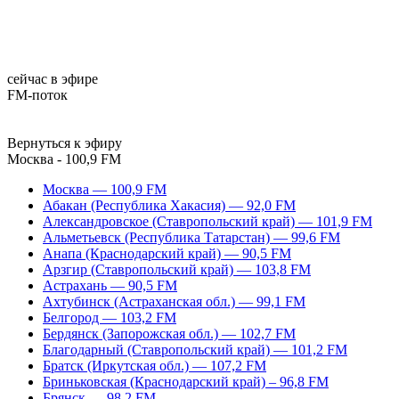
сейчас в эфире
FM-поток
Вернуться к эфиру
Москва - 100,9 FM
Москва — 100,9 FM
Абакан (Республика Хакасия) — 92,0 FM
Александровское (Ставропольский край) — 101,9 FM
Альметьевск (Республика Татарстан) — 99,6 FM
Анапа (Краснодарский край) — 90,5 FM
Арзгир (Ставропольский край) — 103,8 FM
Астрахань — 90,5 FM
Ахтубинск (Астраханская обл.) — 99,1 FM
Белгород — 103,2 FM
Бердянск (Запорожская обл.) — 102,7 FM
Благодарный (Ставропольский край) — 101,2 FM
Братск (Иркутская обл.) — 107,2 FM
Бриньковская (Краснодарский край) – 96,8 FM
Брянск — 98,2 FM