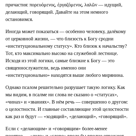
причастия: πορευόμενος, ἐργαζόμενος, λαλῶν — идущий,
делающий, говорящий. Давайте на этом немного
остановимся.
Иногда может показаться — особенно человеку, далёкому
от церковной жизни, — что близость к Богу сродни
«институциональному статусу». Кто близок к начальству?
Тот, кто максимально высоко на служебной лестнице.
Исходя из этой логики, самые близкие к Богу — это
священнослужители, ведь именно они
«институционально» находятся выше любого мирянина.
Однако псалом решительно разрушает такую логику. Как
мы видим, в псалме ни слова не сказано о «статусах»,
«чинах» и «званиях». В нём речь — совершенно о другом:
о целостности. И главные составляющие этой целостности
как раз и будут — «ходящий», «делающий», «говорящий».
Если с «делающим» и «говорящим» более-менее
понятно — «дело» и «слово» вроде бы вполне отражают