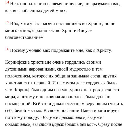
14
Не к постыжению вашему пишу сие, но вразумляю вас,
как возлюбленных детей моих.
15
Ибо, хотя у вас тысячи наставников во Христе, но не
много отцов; я родил вас во Христе Иисусе
благовествованием.
16
Посему умоляю вас: подражайте мне, как я Христу.
Коринфские христиане очень гордились своими
духовными дарованиями, своей мудростью и тем
положением, которое их община занимала среди других
христианских церквей. И на самом деле гордиться было
чем. Коринф был одним из культурных центров древнего
мира, а потому и церковная жизнь здесь была дольно
насыщенной. Всё это и давало местным верующим считать
себя белой костью. В своём послании Павел иронизирует
по этому поводу:
«Вы уже пресытились, вы уже
обогатились, вы стали царствовать без нас»
. Сразу после