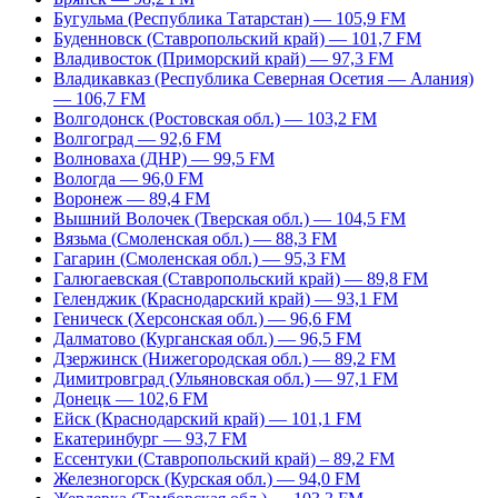
Бугульма (Республика Татарстан) — 105,9 FM
Буденновск (Ставропольский край) — 101,7 FM
Владивосток (Приморский край) — 97,3 FM
Владикавказ (Республика Северная Осетия — Алания)
— 106,7 FM
Волгодонск (Ростовская обл.) — 103,2 FM
Волгоград — 92,6 FM
Волноваха (ДНР) — 99,5 FM
Вологда — 96,0 FM
Воронеж — 89,4 FM
Вышний Волочек (Тверская обл.) — 104,5 FM
Вязьма (Смоленская обл.) — 88,3 FM
Гагарин (Смоленская обл.) — 95,3 FM
Галюгаевская (Ставропольский край) — 89,8 FM
Геленджик (Краснодарский край) — 93,1 FM
Геническ (Херсонская обл.) — 96,6 FM
Далматово (Курганская обл.) — 96,5 FM
Дзержинск (Нижегородская обл.) — 89,2 FM
Димитровград (Ульяновская обл.) — 97,1 FM
Донецк — 102,6 FM
Ейск (Краснодарский край) — 101,1 FM
Екатеринбург — 93,7 FM
Ессентуки (Ставропольский край) – 89,2 FM
Железногорск (Курская обл.) — 94,0 FM