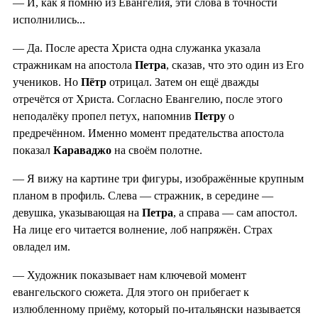
— И, как я помню из Евангелия, эти слова в точности
исполнились...
— Да. После ареста Христа одна служанка указала
стражникам на апостола
Петра
, сказав, что это один из Его
учеников. Но
Пётр
отрицал. Затем он ещё дважды
отречётся от Христа. Согласно Евангелию, после этого
неподалёку пропел петух, напомнив
Петру
о
предречённом. Именно момент предательства апостола
показал
Караваджо
на своём полотне.
— Я вижу на картине три фигуры, изображённые крупным
планом в профиль. Слева — стражник, в середине —
девушка, указывающая на
Петра
, а справа — сам апостол.
На лице его читается волнение, лоб напряжён. Страх
овладел им.
— Художник показывает нам ключевой момент
евангельского сюжета. Для этого он прибегает к
излюбленному приёму, который по-итальянски называется