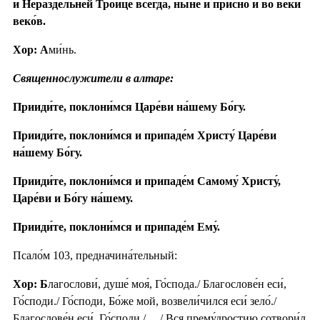
и Неразде́льней Тро́ице всегда́, ны́не и при́сно и во ве́ки
веко́в.
Хор: А
ми́нь.
Священнослужители в алтаре:
Прииди́те, поклони́мся Царе́ви на́шему Бо́гу.
Прииди́те, поклони́мся и припаде́м Христу́ Царе́ви
на́шему Бо́гу.
Прииди́те, поклони́мся и припаде́м Самому́ Христу́,
Царе́ви и Бо́гу на́шему.
Прииди́те, поклони́мся и припаде́м Ему́.
Псало́м 103, предначина́тельный:
Хор: Б
лагослови́, душе́ моя́, Го́спода./ Благослове́н еси́,
Го́споди./ Го́споди, Бо́же мой, возвели́чился еси́ зело́./
Благослове́н еси́, Го́споди./ ... / Вся прему́дростию сотвори́л