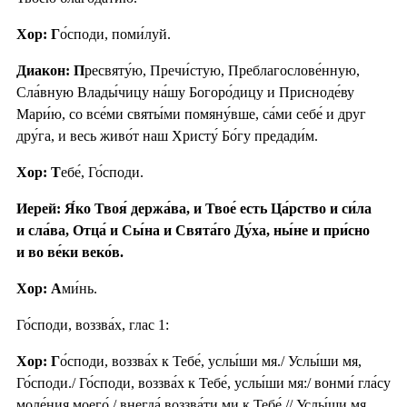
Хор: Г
о́споди, поми́луй.
Диакон: П
ресвяту́ю, Пречи́стую, Преблагослове́нную,
Сла́вную Влады́чицу на́шу Богоро́дицу и Присноде́ву
Мари́ю, со все́ми святы́ми помяну́вше, са́ми себе́ и друг
дру́га, и весь живо́т наш Христу́ Бо́гу предади́м.
Хор: Т
ебе́, Го́споди.
Иерей: Я́ко Твоя́ держа́ва, и Твое́ есть Ца́рство и си́ла
и сла́ва, Отца́ и Сы́на и Свята́го Ду́ха, ны́не и при́сно
и во ве́ки веко́в.
Хор: А
ми́нь.
Го́споди, воззва́х, глас 1:
Хор: Г
о́споди, воззва́х к Тебе́, услы́ши мя./ Услы́ши мя,
Го́споди./ Го́споди, воззва́х к Тебе́, услы́ши мя:/ вонми́ гла́су
моле́ния моего́,/ внегда́ воззва́ти ми к Тебе́.// Услы́ши мя,