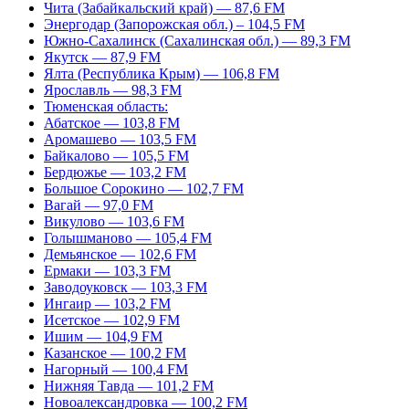
Чита (Забайкальский край) — 87,6 FM
Энергодар (Запорожская обл.) – 104,5 FM
Южно-Сахалинск (Сахалинская обл.) — 89,3 FM
Якутск — 87,9 FM
Ялта (Республика Крым) — 106,8 FM
Ярославль — 98,3 FM
Тюменская область:
Абатское — 103,8 FM
Аромашево — 103,5 FM
Байкалово — 105,5 FM
Бердюжье — 103,2 FM
Большое Сорокино — 102,7 FM
Вагай — 97,0 FM
Викулово — 103,6 FM
Голышманово — 105,4 FM
Демьянское — 102,6 FM
Ермаки — 103,3 FM
Заводоуковск — 103,3 FM
Ингаир — 103,2 FM
Исетское — 102,9 FM
Ишим — 104,9 FM
Казанское — 100,2 FM
Нагорный — 100,4 FM
Нижняя Тавда — 101,2 FM
Новоалександровка — 100,2 FM