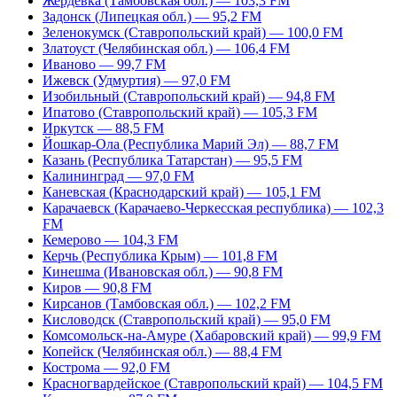
Жердевка (Тамбовская обл.) — 103,3 FM
Задонск (Липецкая обл.) — 95,2 FM
Зеленокумск (Ставропольский край) — 100,0 FM
Златоуст (Челябинская обл.) — 106,4 FM
Иваново — 99,7 FM
Ижевск (Удмуртия) — 97,0 FM
Изобильный (Ставропольский край) — 94,8 FM
Ипатово (Ставропольский край) — 105,3 FM
Иркутск — 88,5 FM
Йошкар-Ола (Республика Марий Эл) — 88,7 FM
Казань (Республика Татарстан) — 95,5 FM
Калининград — 97,0 FM
Каневская (Краснодарский край) — 105,1 FM
Карачаевск (Карачаево-Черкесская республика) — 102,3
FM
Кемерово — 104,3 FM
Керчь (Республика Крым) — 101,8 FM
Кинешма (Ивановская обл.) — 90,8 FM
Киров — 90,8 FM
Кирсанов (Тамбовская обл.) — 102,2 FM
Кисловодск (Ставропольский край) — 95,0 FM
Комсомольск-на-Амуре (Хабаровский край) — 99,9 FM
Копейск (Челябинская обл.) — 88,4 FM
Кострома — 92,0 FM
Красногвардейское (Ставропольский край) — 104,5 FM