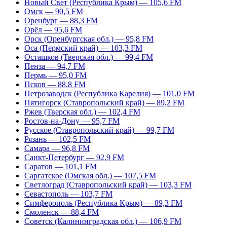
Новый Свет (Республика Крым) — 105,6 FM
Омск — 90,5 FM
Оренбург — 88,3 FM
Орёл — 95,6 FM
Орск (Оренбургская обл.) — 95,8 FM
Оса (Пермский край) — 103,3 FM
Осташков (Тверская обл.) — 99,4 FM
Пенза — 94,7 FM
Пермь — 95,0 FM
Псков — 88,8 FM
Петрозаводск (Республика Карелия) — 101,0 FM
Пятигорск (Ставропольский край) — 89,2 FM
Ржев (Тверская обл.) — 102,4 FM
Ростов-на-Дону — 95,7 FM
Русское (Ставропольский край) — 99,7 FM
Рязань — 102,5 FM
Самара — 96,8 FM
Санкт-Петербург — 92,9 FM
Саратов — 101,1 FM
Саргатское (Омская обл.) — 107,5 FM
Светлоград (Ставропольский край) — 103,3 FM
Севастополь — 103,7 FM
Симферополь (Республика Крым) — 89,3 FM
Смоленск — 88,4 FM
Советск (Калининградская обл.) — 106,9 FM