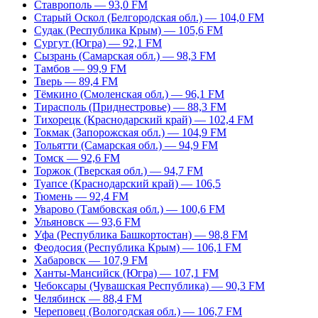
Ставрополь — 93,0 FM
Старый Оскол (Белгородская обл.) — 104,0 FM
Судак (Республика Крым) — 105,6 FM
Сургут (Югра) — 92,1 FM
Сызрань (Самарская обл.) — 98,3 FM
Тамбов — 99,9 FM
Тверь — 89,4 FM
Тёмкино (Смоленская обл.) — 96,1 FM
Тирасполь (Приднестровье) — 88,3 FM
Тихорецк (Краснодарский край) — 102,4 FM
Токмак (Запорожская обл.) — 104,9 FM
Тольятти (Самарская обл.) — 94,9 FM
Томск — 92,6 FM
Торжок (Тверская обл.) — 94,7 FM
Туапсе (Краснодарский край) — 106,5
Тюмень — 92,4 FM
Уварово (Тамбовская обл.) — 100,6 FM
Ульяновск — 93,6 FM
Уфа (Республика Башкортостан) — 98,8 FM
Феодосия (Республика Крым) — 106,1 FM
Хабаровск — 107,9 FM
Ханты-Мансийск (Югра) — 107,1 FM
Чебоксары (Чувашская Республика) — 90,3 FM
Челябинск — 88,4 FM
Череповец (Вологодская обл.) — 106,7 FM