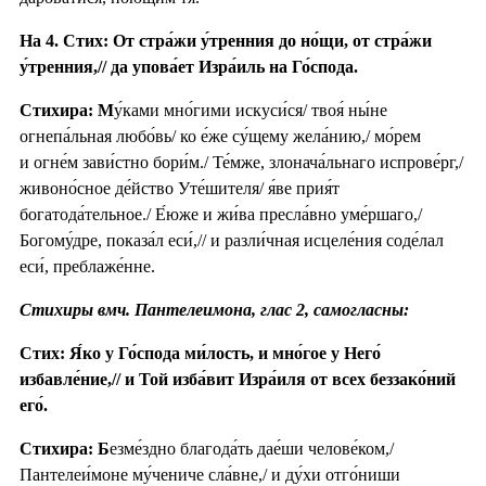
На 4. Стих: От стра́жи у́тренния до но́щи, от стра́жи
у́тренния,// да упова́ет Изра́иль на Го́спода.
Стихира: М
у́ками мно́гими искуси́ся/ твоя́ ны́не
огнепа́льная любо́вь/ ко е́же су́щему жела́нию,/ мо́рем
и огне́м зави́стно бори́м./ Те́мже, злонача́льнаго испрове́рг,/
живоно́сное де́йство Уте́шителя/ я́ве прия́т
богатода́тельное./ Е́юже и жи́ва пресла́вно уме́ршаго,/
Богому́дре, показа́л еси́,// и разли́чная исцеле́ния соде́лал
еси́, преблаже́нне.
Стихиры вмч. Пантелеимона, глас 2, самогласны:
Стих: Я́ко у Го́спода ми́лость, и мно́гое у Него́
избавле́ние,// и Той изба́вит Изра́иля от всех беззако́ний
его́.
Стихира: Б
езме́здно благода́ть дае́ши челове́ком,/
Пантелеи́моне му́чениче сла́вне,/ и ду́хи отго́ниши