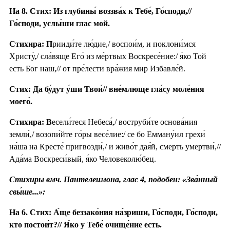
На 8. Стих: Из глубины́ воззва́х к Тебе́, Го́споди,//
Го́споди, услы́ши глас мой.
Стихира: П
рииди́те лю́дие,/ воспои́м, и поклони́мся
Христу́,/ сла́вяще Его́ из ме́ртвых Воскресе́ние:/ я́ко Той
есть Бог наш,// от пре́лести вра́жия мир Избавле́й.
Стих: Да бу́дут у́ши Твои́// вне́млюще гла́су моле́ния
моего́.
Стихира: В
есели́теся Небеса́,/ воструби́те основа́ния
земли́,/ возопи́йте го́ры весе́лие:/ се бо Емману́ил грехи́
на́ша на Кресте́ пригвозди́,/ и живо́т дая́й, смерть умертви́,//
Ада́ма Воскреси́вый, я́ко Человеколю́бец.
Стихиры вмч. Пантелеимона, глас 4, подобен: «Зва́нный
свы́ше...»:
На 6. Стих: А́ще беззако́ния на́зриши, Го́споди, Го́споди,
кто постои́т?// Я́ко у Тебе́ очище́ние есть.