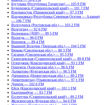
Бугульма (Республика Татарстан) — 105,9 FM
Буденновск (Ставропольский край) — 101,7 FM
Владивосток (Приморский край) — 97,3 FM
Владикавказ (Республика Северная Осетия — Алания)
— 106,7 FM
Волгодонск (Ростовская обл.) — 103,2 FM
Волгоград — 92,6 FM
Волноваха (ДНР) — 99,5 FM
Вологда — 96,0 FM
Воронеж — 89,4 FM
Вышний Волочек (Тверская обл.) — 104,5 FM
Вязьма (Смоленская обл.) — 88,3 FM
Гагарин (Смоленская обл.) — 95,3 FM
Галюгаевская (Ставропольский край) — 89,8 FM
Геленджик (Краснодарский край) — 93,1 FM
Геническ (Херсонская обл.) — 96,6 FM
Далматово (Курганская обл.) — 96,5 FM
Дзержинск (Нижегородская обл.) — 89,2 FM
Димитровград (Ульяновская обл.) — 97,1 FM
Донецк — 102,6 FM
Ейск (Краснодарский край) — 101,1 FM
Екатеринбург — 93,7 FM
Ессентуки (Ставропольский край) – 89,2 FM
Железногорск (Курская обл.) — 94,0 FM