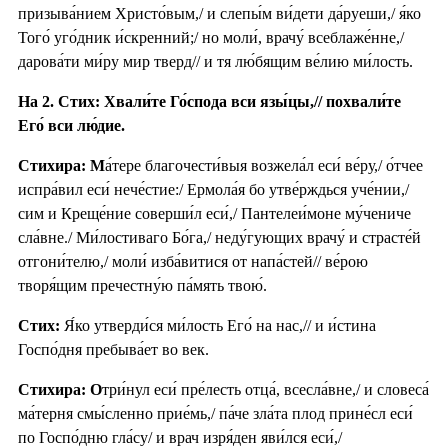
призыва́нием Христо́вым,/ и слепы́м ви́дети да́руеши,/ я́ко
Того́ уго́дник и́скренний;/ но моли́, врачу́ всеблаже́нне,/
дарова́ти ми́ру мир тверд// и тя лю́бящим ве́лию ми́лость.
На 2. Стих: Хвали́те Го́спода вси язы́цы,// похвали́те
Его́ вси лю́дие.
Стихира: М
а́тере благочести́выя возжела́л еси́ ве́ру,/ о́тчее
испра́вил еси́ нече́стие:/ Ермола́я бо утве́рждься уче́нии,/
сим и Креще́ние соверши́л еси́,/ Пантелеи́моне му́чениче
сла́вне./ Ми́лостиваго Бо́га,/ неду́гующих врачу́ и страсте́й
отгони́телю,/ моли́ изба́витися от напа́стей// ве́рою
творя́щим пречестну́ю па́мять твою́.
Стих:
Я́ко утверди́ся ми́лость Его́ на нас,// и и́стина
Госпо́дня пребыва́ет во век.
Стихира: О
три́нул еси́ пре́лесть отца́, всесла́вне,/ и словеса́
ма́терня смы́сленно прие́мь,/ па́че зла́та плод прине́сл еси́
по Госпо́дню гла́су/ и врач изря́ден яви́лся еси́,/