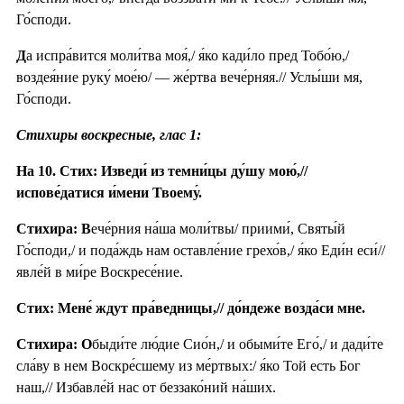
Го́споди.
Д
а испра́вится моли́тва моя́,/ я́ко кади́ло пред Тобо́ю,/
воздея́ние руку́ мое́ю/ — же́ртва вече́рняя.// Услы́ши мя,
Го́споди.
Стихиры воскресные, глас 1:
На 10. Стих: Изведи́ из темни́цы ду́шу мою́,//
испове́датися и́мени Твоему́.
Стихира: В
ече́рния на́ша моли́твы/ приими́, Святы́й
Го́споди,/ и пода́ждь нам оставле́ние грехо́в,/ я́ко Еди́н еси́//
явле́й в ми́ре Воскресе́ние.
Стих: Мене́ ждут пра́ведницы,// до́ндеже возда́си мне.
Стихира: О
быди́те лю́дие Сио́н,/ и обыми́те Его́,/ и дади́те
сла́ву в нем Воскре́сшему из ме́ртвых:/ я́ко Той есть Бог
наш,// Избавле́й нас от беззако́ний на́ших.