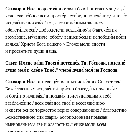
Стихира:
И́
же по достоя́нию/ зван быв Пантелеи́мон,/ егда́
человеколю́бное всем просте́рл еси́ душ попече́ние,/ и теле́с
исцеле́ние показу́я,/ тогда́ тезоиме́нным зва́нием
обогати́лся еси́,/ доброде́тели воздая́ние/ и благоче́стия
возме́здие, му́чениче, обре́т,/ венцено́сец и непобеди́м во́ин
я́влься/ Христа́ Бо́га на́шего.// Его́же моли́ спасти́
и просвети́ти ду́ши на́ша.
Стих: И́мене ра́ди Твоего́ потерпе́х Тя, Го́споди, потерпе́
душа́ моя́ в сло́во Твое́,// упова́ душа́ моя́ на Го́спода.
Стихира:
И́
же от невеще́ственных исто́чник Спаси́теля/
Боже́ственных исцеле́ний при́сно благода́ть почерпа́я,/
и бога́тно излива́я,/ и подава́я приступа́ющим к тебе́,
всеблаже́нне,/ всех сла́вное твое́ и всесвяще́нное/
и светоно́сное торжество́ ве́рно соверша́ющих,/ благода́тию
Боже́ственною сих озари́./ Богоподо́бным пома́зан
именова́нием,/ я́ве и бла́гостию,// е́йже моли́ всем
дарова́тися, пою́щим тя.