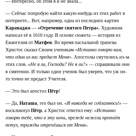
— Интересно, об этом я и не знала...
— Сейчас попробую найти какую-нибудь из этих работ в
интернете... Вот, например, одна из последних картин
Караваджо
—
«Отречение святого Петра»
. Художник
написал её в 1610 году. В основе сюжета — история из
Евангелия от
Матфея
. Во время пасхальной трапезы
Христос сказал Своим ученикам «
Истинно говорю вам,
что один из вас предаст Меня
». Апостолы смутились из-за
этих слов.
«Не я ли, Господи? Не я ли?»
— спрашивали они
в смятении. И только один ученик был уверен, что уж он-
то точно не предаст Учителя.
— Это был апостол
Пётр
!
— Да,
Наташа
, это был он.
«Я никогда не соблазнюсь!»
—
воскликнул
Пётр
, а Христос ответил ему:
«Истинно
говорю тебе, что в эту ночь, прежде нежели пропоёт
петух, трижды отречёшься от Меня».