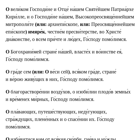
О
вели́ком Господи́не и Отце́ на́шем Святе́йшем Патриа́рхе
Кири́лле, и о Господи́не на́шем, Высокопреосвяще́ннейшем
митрополи́те
(или:
архиепи́скопе,
или:
Преосвяще́ннейшем
епи́скопе
) имяре́к
, честне́м пресви́терстве, во Христе́
диа́констве, о всем при́чте и лю́дех, Го́споду помо́лимся.
О
Богохрани́мей стране́ на́шей, власте́х и во́инстве ея́,
Го́споду помо́лимся.
О
гра́де сем
(или: О
ве́си сей
)
, вся́ком гра́де, стране́
и ве́рою живу́щих в них, Го́споду помо́лимся.
О
благорастворе́нии возду́хов, о изоби́лии плодо́в земны́х
и вре́менех ми́рных, Го́споду помо́лимся.
О
пла́вающих, путеше́ствующих, неду́гующих,
стра́ждущих, плене́нных и о спасе́нии их. Го́споду
помо́лимся.
О
изба́витися нам от вся́кия ско́рби, гне́ва и ну́жды,