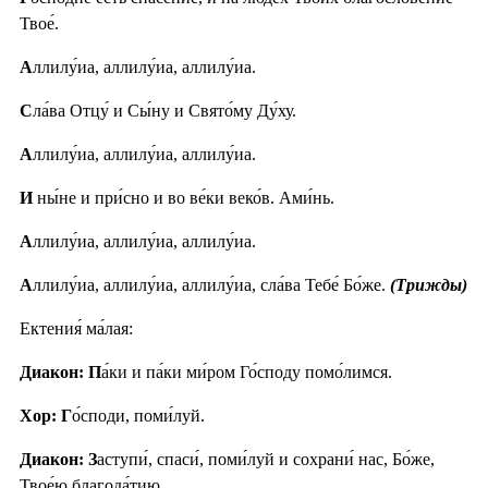
Твое́.
А
ллилу́иа, аллилу́иа, аллилу́иа.
С
ла́ва Отцу́ и Сы́ну и Свято́му Ду́ху.
А
ллилу́иа, аллилу́иа, аллилу́иа.
И
ны́не и при́сно и во ве́ки веко́в. Ами́нь.
А
ллилу́иа, аллилу́иа, аллилу́иа.
А
ллилу́иа, аллилу́иа, аллилу́иа, сла́ва Тебе́ Бо́же.
(Трижды)
Ектения́ ма́лая:
Диакон: П
а́ки и па́ки ми́ром Го́споду помо́лимся.
Хор: Г
о́споди, поми́луй.
Диакон: З
аступи́, спаси́, поми́луй и сохрани́ нас, Бо́же,
Твое́ю благода́тию.