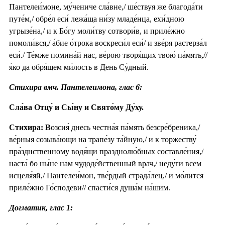
Пантелеи́моне, му́чениче сла́вне,/ ше́ствуя же благода́ти
путе́м,/ обре́л еси́ лежа́ща ни́зу младе́нца, ехи́дною
угрызе́на,/ и к Бо́гу моли́тву сотвори́в, и приле́жно
помоли́вся,/ а́бие о́трока воскреси́л еси́/ и зве́ря растерза́л
еси́./ Те́мже помина́й нас, ве́рою творя́щих твою́ па́мять,//
я́ко да обря́щем ми́лость в День Су́дный.
Стихира вмч. Пантелеимона, глас 6:
Сла́ва Отцу́ и Сы́ну и Свято́му Ду́ху.
Стихира: В
озсия́ днесь честна́я па́мять безсре́бреника,/
ве́рныя созыва́ющи на трапе́зу та́йную,/ и к торжеству́
пра́зднственному водя́щи празднолю́бных составле́ния,/
наста́ бо ны́не нам чудоде́йственный врач,/ неду́ги всем
исцеля́яй,/ Пантелеи́мон, тве́рдый страда́лец,/ и мо́лится
приле́жно Го́сподеви// спасти́ся душа́м на́шим.
Догматик, глас 1: