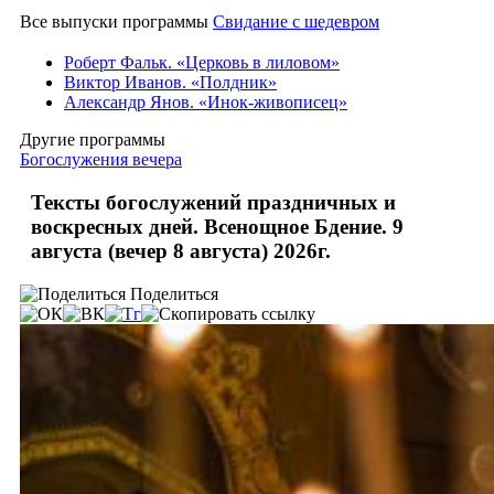
Все выпуски программы
Свидание с шедевром
Роберт Фальк. «Церковь в лиловом»
Виктор Иванов. «Полдник»
Александр Янов. «Инок-живописец»
Другие программы
Богослужения вечера
Тексты богослужений праздничных и
воскресных дней. Всенощное Бдение. 9
августа (вечер 8 августа) 2026г.
Поделиться