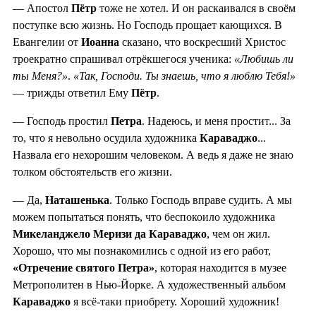
— Апостол
Пётр
тоже не хотел. И он раскаивался в своём
поступке всю жизнь. Но Господь прощает кающихся. В
Евангелии от
Иоанна
сказано, что воскресший Христос
троекратно спрашивал отрёкшегося ученика:
«Любишь ли
ты Меня?»
.
«Так, Господи. Ты знаешь, что я люблю Тебя!»
— трижды ответил Ему
Пётр
.
— Господь простил
Петра
. Надеюсь, и меня простит... За
то, что я невольно осудила художника
Караваджо
...
Назвала его нехорошим человеком. А ведь я даже не знаю
толком обстоятельств его жизни.
— Да,
Наташенька
. Только Господь вправе судить. А мы
можем попытаться понять, что беспокоило художника
Микеланджело Меризи да Караваджо
, чем он жил.
Хорошо, что мы познакомились с одной из его работ,
«Отречение святого Петра»
, которая находится в музее
Метрополитен в Нью-Йорке. А художественный альбом
Караваджо
я всё-таки приобрету. Хороший художник!