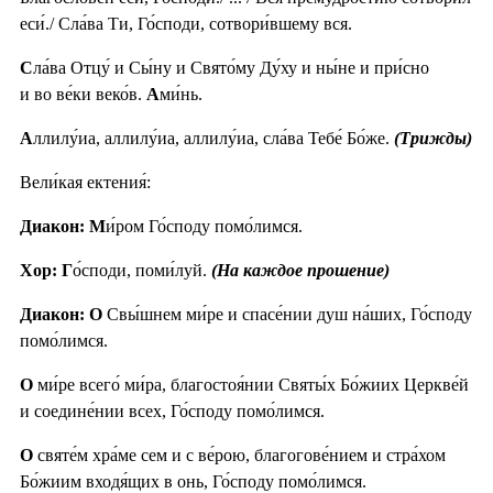
еси́./ Сла́ва Ти, Го́споди, сотвори́вшему вся.
С
ла́ва Отцу́ и Сы́ну и Свято́му Ду́ху и ны́не и при́сно
и во ве́ки веко́в.
А
ми́нь.
А
ллилу́иа, аллилу́иа, аллилу́иа, сла́ва Тебе́ Бо́же.
(Трижды)
Вели́кая ектения́:
Диакон: М
и́ром Го́споду помо́лимся.
Хор: Г
о́споди, поми́луй.
(На каждое прошение)
Диакон: О
Свы́шнем ми́ре и спасе́нии душ на́ших, Го́споду
помо́лимся.
О
ми́ре всего́ ми́ра, благостоя́нии Святы́х Бо́жиих Церкве́й
и соедине́нии всех, Го́споду помо́лимся.
О
святе́м хра́ме сем и с ве́рою, благогове́нием и стра́хом
Бо́жиим входя́щих в онь, Го́споду помо́лимся.