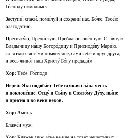
Го́споду помо́лимся.
З
аступи́, спаси́, поми́луй и сохрани́ нас, Бо́же, Твое́ю
благода́тию.
П
ресвяту́ю, Пречи́стую, Преблагослове́нную, Сла́вную
Влады́чицу на́шу Богоро́дицу и Присноде́ву Мари́ю,
со все́ми святы́ми помяну́вше, са́ми себе́ и друг дру́га,
и весь живо́т наш Христу́ Бо́гу предади́м.
Хор: Т
ебе́, Го́споди.
Иерей: Я́ко подоба́ет Тебе́ вся́кая сла́ва честь
и поклоне́ние, Отцу́ и Сы́ну и Свято́му Ду́ху, ны́не
и при́сно и во ве́ки веко́в.
Хор: А
ми́нь.
Блаже́н муж:
Хор: Б
лаже́н муж, и́же не и́де на сове́т нечести́вых.