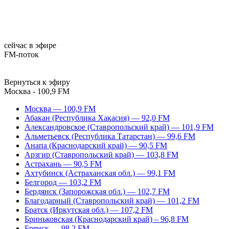
сейчас в эфире
FM-поток
Вернуться к эфиру
Москва - 100,9 FM
Москва — 100,9 FM
Абакан (Республика Хакасия) — 92,0 FM
Александровское (Ставропольский край) — 101,9 FM
Альметьевск (Республика Татарстан) — 99,6 FM
Анапа (Краснодарский край) — 90,5 FM
Арзгир (Ставропольский край) — 103,8 FM
Астрахань — 90,5 FM
Ахтубинск (Астраханская обл.) — 99,1 FM
Белгород — 103,2 FM
Бердянск (Запорожская обл.) — 102,7 FM
Благодарный (Ставропольский край) — 101,2 FM
Братск (Иркутская обл.) — 107,2 FM
Бриньковская (Краснодарский край) – 96,8 FM
Брянск — 98,2 FM