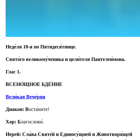
Неде́ля 10-я по Пятидеся́тнице.
Свято́го великому́ченика и цели́теля Пантелеи́мона.
Глас 1.
ВСЕНО́ЩНОЕ БДЕ́НИЕ
Вели́кая Вече́рня
Диакон: В
оста́ните!
Хор: Б
лагослови́.
Иерей: Сла́ва Святе́й и Единосу́щней и Животворя́щей