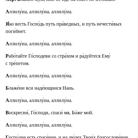
А
ллилу́иа, аллилу́иа, аллилу́иа.
Я́
ко весть Госпо́дь путь пра́ведных, и путь нечести́вых
поги́бнет.
А
ллилу́иа, аллилу́иа, аллилу́иа.
Р
або́тайте Го́сподеви со стра́хом и ра́дуйтеся Ему́
с тре́петом.
А
ллилу́иа, аллилу́иа, аллилу́иа.
Б
лаже́ни вси наде́ющиися Нань.
А
ллилу́иа, аллилу́иа, аллилу́иа.
В
оскресни́, Го́споди, спаси́ мя, Бо́же мой.
А
ллилу́иа, аллилу́иа, аллилу́иа.
Г
оспо́дне есть спасе́ние, и на лю́дех Твои́х благослове́ние