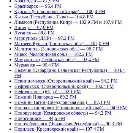
Краснодар — 87,9 FM
Красноярск — 95,4 FM
Курская (Ставропольский край) — 100,0 FM
Кызыл (Республика Тыва) — 104,8 FM
Лимасол (Республика Кипр) — 102,9 FM и 107,9 FM
Липецк — 97,9 FM
Луганск — 88,8 FM
Мариуполь (ДНР) — 97,2 FM
Матвеев Курган (Ростовская обл.) — 107,0 FM
Мелитополь (Запорожская обл.) — 96,7 FM
Миасс (Челябинская обл.) — 102,2 FM
Мичуринск (Тамбовская обл.) — 92,4 FM
Мурманск — 90,4 FM
Нальчик (Кабардино-Балкарская Республика) — 104,4
FM
Невинномысск (Ставропольский край) — 94,2 FM
Нефтекумск (Ставропольский край) — 100,4 FM
Нефтеюганск (Югра) — 92,1 FM
Нижний Новгород — 89,2 FM
Нижний Тагил (Свердловская обл.) — 97,1 FM
Новоалександровск (Ставропольский край) — 94,0 FM
Новокузнецк (Кемеровская область) — 94,2 FM
Новосибирск — 94,6 FM
Новочебоксарск (Чувашская Республика) — 90,3 FM
Норильск (Красноярский край) — 107,4 FM