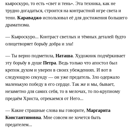
кьяроскуро, то есть «свет и тень». Эта техника, как не
трудно догадаться, строится на контрастной игре света и
тени.
Караваджо
использовал её для достижения большего
драматизма.
— Кьяроскуро... Контраст светлых и тёмных деталей будто
олицетворяет борьбу добра и зла!
— Ты верно подметила,
Наташа
. Художник подчёркивает
эту борьбу в душе
Петра
. Ведь только что апостол был
крепок духом и уверен в своих убеждениях. И вот в
следующую секунду — он уже предатель. Зло одержало
маленькую победу в его сердце. Так же и мы, бывает,
незаметно для самих себя, то в мелочах, то по-крупному
предаём Христа, отрекаемся от Него...
— Какие страшные слова вы говорите,
Маргарита
Константиновна
. Мне совсем не хочется быть
предателем...