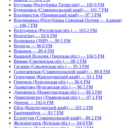
Бугульма (Республика Татарстан) — 105,9 FM
Буденновск (Ставропольский край) — 101,7 FM
Владивосток (Приморский край) — 97,3 FM
Владикавказ (Республика Северная Осетия — Алания)
— 106,7 FM
Волгодонск (Ростовская обл.) — 103,2 FM
Волгоград — 92,6 FM
Волноваха (ДНР) — 99,5 FM
Вологда — 96,0 FM
Воронеж — 89,4 FM
Вышний Волочек (Тверская обл.) — 104,5 FM
Вязьма (Смоленская обл.) — 88,3 FM
Гагарин (Смоленская обл.) — 95,3 FM
Галюгаевская (Ставропольский край) — 89,8 FM
Геленджик (Краснодарский край) — 93,1 FM
Геническ (Херсонская обл.) — 96,6 FM
Далматово (Курганская обл.) — 96,5 FM
Дзержинск (Нижегородская обл.) — 89,2 FM
Димитровград (Ульяновская обл.) — 97,1 FM
Донецк — 102,6 FM
Ейск (Краснодарский край) — 101,1 FM
Екатеринбург — 93,7 FM
Ессентуки (Ставропольский край) – 89,2 FM
Железногорск (Курская обл.) — 94,0 FM