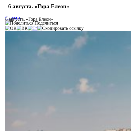
6 августа. «Гора Елеон»
Скачать
6 августа. «Гора Елеон»
Поделиться