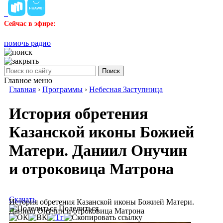
Сейчас в эфире:
помочь радио
Поиск
Главное меню
Главная
›
Программы
›
Небесная Заступница
История обретения
Казанской иконы Божией
Матери. Даниил Онучин
и отроковица Матрона
Скачать
История обретения Казанской иконы Божией Матери.
Поделиться
Даниил Онучин и отроковица Матрона