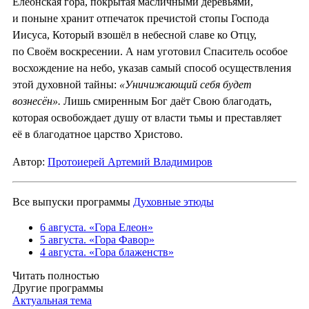
Елеонская гора, покрытая масличными деревьями,
и поныне хранит отпечаток пречистой стопы Господа
Иисуса, Который взошёл в небесной славе ко Отцу,
по Своём воскресении. А нам уготовил Спаситель особое
восхождение на небо, указав самый способ осуществления
этой духовной тайны:
«Уничижающий себя будет
вознесён».
Лишь смиренным Бог даёт Свою благодать,
которая освобождает душу от власти тьмы и преставляет
её в благодатное царство Христово.
Автор:
Протоиерей Артемий Владимиров
Все выпуски программы
Духовные этюды
6 августа. «Гора Елеон»
5 августа. «Гора Фавор»
4 августа. «Гора блаженств»
Читать полностью
Другие программы
Актуальная тема