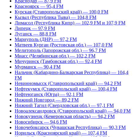
Краснодар — 87,9 FM
Красноярск — 95,4 FM
Курская (Ставропольский край) — 100,0 FM
Кызыл (Республика Тыва) — 104,8 FM
Лимасол (Республика Кипр) — 102,9 FM и 107,9 FM
Липецк — 97,9 FM
Луганск — 88,8 FM
Мариуполь (ДНР) — 97,2 FM
Матвеев Курган (Ростовская обл.) — 107,0 FM
Мелитополь (Запорожская обл.) — 96,7 FM
Миасс (Челябинская обл.) — 102,2 FM
Мичуринск (Тамбовская обл.) — 92,4 FM
Мурманск — 90,4 FM
Нальчик (Кабардино-Балкарская Республика) — 104,4
FM
Невинномысск (Ставропольский край) — 94,2 FM
Нефтекумск (Ставропольский край) — 100,4 FM
Нефтеюганск (Югра) — 92,1 FM
Нижний Новгород — 89,2 FM
Нижний Тагил (Свердловская обл.) — 97,1 FM
Новоалександровск (Ставропольский край) — 94,0 FM
Новокузнецк (Кемеровская область) — 94,2 FM
Новосибирск — 94,6 FM
Новочебоксарск (Чувашская Республика) — 90,3 FM
Норильск (Красноярский край) — 107,4 FM