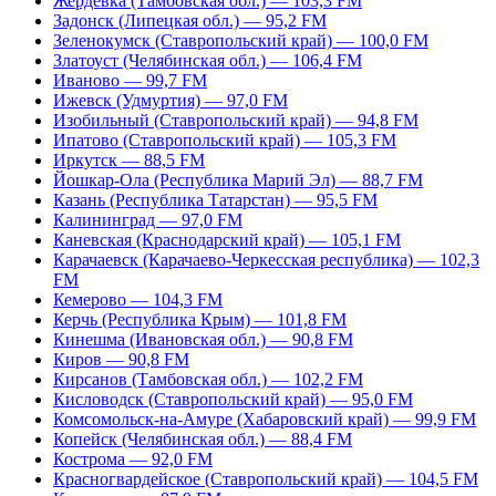
Жердевка (Тамбовская обл.) — 103,3 FM
Задонск (Липецкая обл.) — 95,2 FM
Зеленокумск (Ставропольский край) — 100,0 FM
Златоуст (Челябинская обл.) — 106,4 FM
Иваново — 99,7 FM
Ижевск (Удмуртия) — 97,0 FM
Изобильный (Ставропольский край) — 94,8 FM
Ипатово (Ставропольский край) — 105,3 FM
Иркутск — 88,5 FM
Йошкар-Ола (Республика Марий Эл) — 88,7 FM
Казань (Республика Татарстан) — 95,5 FM
Калининград — 97,0 FM
Каневская (Краснодарский край) — 105,1 FM
Карачаевск (Карачаево-Черкесская республика) — 102,3
FM
Кемерово — 104,3 FM
Керчь (Республика Крым) — 101,8 FM
Кинешма (Ивановская обл.) — 90,8 FM
Киров — 90,8 FM
Кирсанов (Тамбовская обл.) — 102,2 FM
Кисловодск (Ставропольский край) — 95,0 FM
Комсомольск-на-Амуре (Хабаровский край) — 99,9 FM
Копейск (Челябинская обл.) — 88,4 FM
Кострома — 92,0 FM
Красногвардейское (Ставропольский край) — 104,5 FM