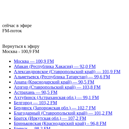
сейчас в эфире
FM-поток
Вернуться к эфиру
Москва - 100,9 FM
Москва — 100,9 FM
Абакан (Республика Хакасия) — 92,0 FM
Александровское (Ставропольский край) — 101,9 FM
Альметьевск (Республика Татарстан) — 99,6 FM
Анапа (Краснодарский край) — 90,5 FM
Арзгир (Ставропольский край) — 103,8 FM
Астрахань — 90,5 FM
Ахтубинск (Астраханская обл.) — 99,1 FM
Белгород — 103,2 FM
Бердянск (Запорожская обл.) — 102,7 FM
Благодарный (Ставропольский край) — 101,2 FM
Братск (Иркутская обл.) — 107,2 FM
Бриньковская (Краснодарский край) – 96,8 FM
Брянск — 98,2 FM