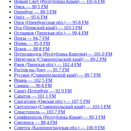
Новый Свет (Республика Крым) — 105,6 FM
Омск — 90,5 FM
Оренбург — 88,3 FM
Орёл — 95,6 FM
Орск (Оренбургская обл.) — 95,8 FM
Оса (Пермский край) — 103,3 FM
Осташков (Тверская обл.) — 99,4 FM
Пенза — 94,7 FM
Пермь — 95,0 FM
Псков — 88,8 FM
Петрозаводск (Республика Карелия) — 101,0 FM
Пятигорск (Ставропольский край) — 89,2 FM
Ржев (Тверская обл.) — 102,4 FM
Ростов-на-Дону — 95,7 FM
Русское (Ставропольский край) — 99,7 FM
Рязань — 102,5 FM
Самара — 96,8 FM
Санкт-Петербург — 92,9 FM
Саратов — 101,1 FM
Саргатское (Омская обл.) — 107,5 FM
Светлоград (Ставропольский край) — 103,3 FM
Севастополь — 103,7 FM
Симферополь (Республика Крым) — 89,3 FM
Смоленск — 88,4 FM
Советск (Калининградская обл.) — 106,9 FM