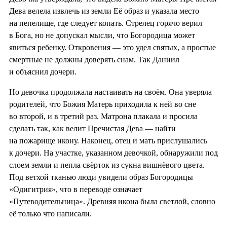
Дева велела извлечь из земли Её образ и указала место
на пепелище, где следует копать. Стрелец горячо верил
в Бога, но не допускал мысли, что Богородица может
явиться ребенку. Откровения — это удел святых, а простые
смертные не должны доверять снам. Так Даниил
и объяснил дочери.
Но девочка продолжала настаивать на своём. Она уверяла
родителей, что Божия Матерь приходила к ней во сне
во второй, и в третий раз. Матрона плакала и просила
сделать так, как велит Пречистая Дева — найти
на пожарище икону. Наконец, отец и мать прислушались
к дочери. На участке, указанном девочкой, обнаружили под
слоем земли и пепла свёрток из сукна вишнёвого цвета.
Под ветхой тканью люди увидели образ Богородицы
«Одигитрия», что в переводе означает
«Путеводительница». Древняя икона была светлой, словно
её только что написали.