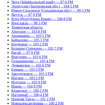
Чита (Забайкальский край) — 87,6 FM
Энергодар (Запорожская обл.) – 104,5 FM
Южно-Сахалинск (Сахалинская обл.) — 89,3 FM
Якутск — 87,9 FM
Ялта (Республика Крым) — 106,8 FM
Ярославль — 98,3 FM
Тюменская область:
Абатское — 103,8 FM
Аромашево — 103,5 FM
Байкалово — 105,5 FM
Бердюжье — 103,2 FM
Большое Сорокино — 102,7 FM
Вагай — 97,0 FM
Викулово — 103,6 FM
Голышманово — 105,4 FM
Демьянское — 102,6 FM
Ермаки — 103,3 FM
Заводоуковск — 103,3 FM
Ингаир — 103,2 FM
Исетское — 102,9 FM
Ишим — 104,9 FM
Казанское — 100,2 FM
Нагорный — 100,4 FM
Нижняя Тавда — 101,2 FM
Новоалександровка — 100,2 FM