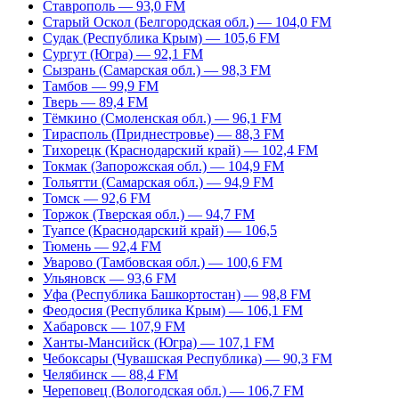
Ставрополь — 93,0 FM
Старый Оскол (Белгородская обл.) — 104,0 FM
Судак (Республика Крым) — 105,6 FM
Сургут (Югра) — 92,1 FM
Сызрань (Самарская обл.) — 98,3 FM
Тамбов — 99,9 FM
Тверь — 89,4 FM
Тёмкино (Смоленская обл.) — 96,1 FM
Тирасполь (Приднестровье) — 88,3 FM
Тихорецк (Краснодарский край) — 102,4 FM
Токмак (Запорожская обл.) — 104,9 FM
Тольятти (Самарская обл.) — 94,9 FM
Томск — 92,6 FM
Торжок (Тверская обл.) — 94,7 FM
Туапсе (Краснодарский край) — 106,5
Тюмень — 92,4 FM
Уварово (Тамбовская обл.) — 100,6 FM
Ульяновск — 93,6 FM
Уфа (Республика Башкортостан) — 98,8 FM
Феодосия (Республика Крым) — 106,1 FM
Хабаровск — 107,9 FM
Ханты-Мансийск (Югра) — 107,1 FM
Чебоксары (Чувашская Республика) — 90,3 FM
Челябинск — 88,4 FM
Череповец (Вологодская обл.) — 106,7 FM