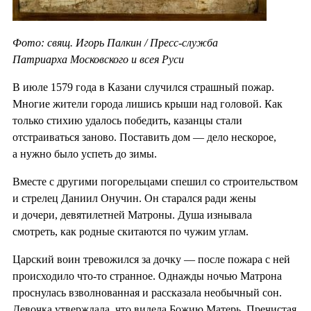
Фото: свящ. Игорь Палкин / Пресс-служба
Патриарха Московского и всея Руси
В июле 1579 года в Казани случился страшный пожар.
Многие жители города лишись крыши над головой. Как
только стихию удалось победить, казанцы стали
отстраиваться заново. Поставить дом — дело нескорое,
а нужно было успеть до зимы.
Вместе с другими погорельцами спешил со строительством
и стрелец Даниил Онучин. Он старался ради жены
и дочери, девятилетней Матроны. Душа изнывала
смотреть, как родные скитаются по чужим углам.
Царский воин тревожился за дочку — после пожара с ней
происходило что-то странное. Однажды ночью Матрона
проснулась взволнованная и рассказала необычный сон.
Девочка утверждала, что видела Божию Матерь. Пречистая