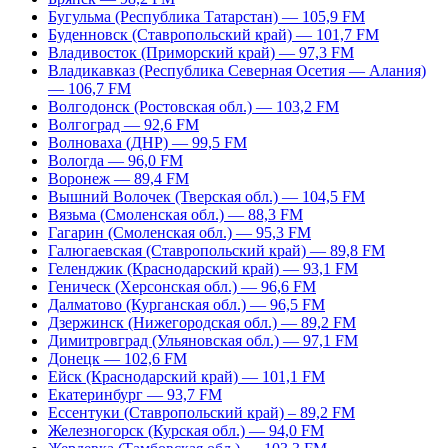
Бугульма (Республика Татарстан) — 105,9 FM
Буденновск (Ставропольский край) — 101,7 FM
Владивосток (Приморский край) — 97,3 FM
Владикавказ (Республика Северная Осетия — Алания)
— 106,7 FM
Волгодонск (Ростовская обл.) — 103,2 FM
Волгоград — 92,6 FM
Волноваха (ДНР) — 99,5 FM
Вологда — 96,0 FM
Воронеж — 89,4 FM
Вышний Волочек (Тверская обл.) — 104,5 FM
Вязьма (Смоленская обл.) — 88,3 FM
Гагарин (Смоленская обл.) — 95,3 FM
Галюгаевская (Ставропольский край) — 89,8 FM
Геленджик (Краснодарский край) — 93,1 FM
Геническ (Херсонская обл.) — 96,6 FM
Далматово (Курганская обл.) — 96,5 FM
Дзержинск (Нижегородская обл.) — 89,2 FM
Димитровград (Ульяновская обл.) — 97,1 FM
Донецк — 102,6 FM
Ейск (Краснодарский край) — 101,1 FM
Екатеринбург — 93,7 FM
Ессентуки (Ставропольский край) – 89,2 FM
Железногорск (Курская обл.) — 94,0 FM