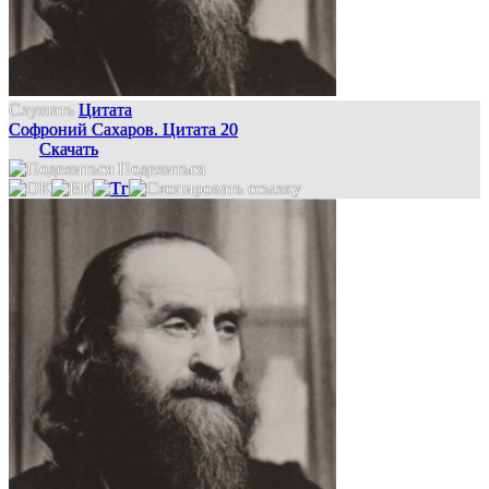
Слушать
Цитата
Софроний Сахаров. Цитата 20
Скачать
Поделиться