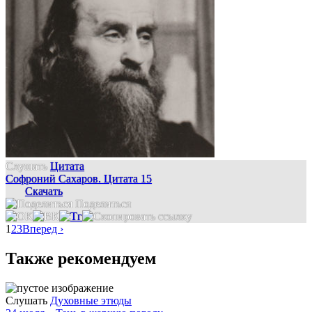
Слушать
Цитата
Софроний Сахаров. Цитата 15
Скачать
Поделиться
1
2
3
Вперед ›
Также рекомендуем
Слушать
Духовные этюды