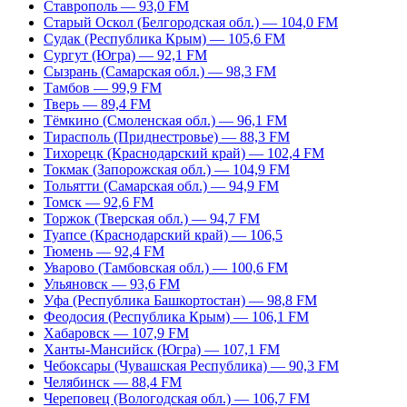
Ставрополь — 93,0 FM
Старый Оскол (Белгородская обл.) — 104,0 FM
Судак (Республика Крым) — 105,6 FM
Сургут (Югра) — 92,1 FM
Сызрань (Самарская обл.) — 98,3 FM
Тамбов — 99,9 FM
Тверь — 89,4 FM
Тёмкино (Смоленская обл.) — 96,1 FM
Тирасполь (Приднестровье) — 88,3 FM
Тихорецк (Краснодарский край) — 102,4 FM
Токмак (Запорожская обл.) — 104,9 FM
Тольятти (Самарская обл.) — 94,9 FM
Томск — 92,6 FM
Торжок (Тверская обл.) — 94,7 FM
Туапсе (Краснодарский край) — 106,5
Тюмень — 92,4 FM
Уварово (Тамбовская обл.) — 100,6 FM
Ульяновск — 93,6 FM
Уфа (Республика Башкортостан) — 98,8 FM
Феодосия (Республика Крым) — 106,1 FM
Хабаровск — 107,9 FM
Ханты-Мансийск (Югра) — 107,1 FM
Чебоксары (Чувашская Республика) — 90,3 FM
Челябинск — 88,4 FM
Череповец (Вологодская обл.) — 106,7 FM