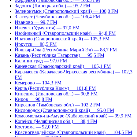
Жердевка (Тамбовская обл.) — 103,3 FM
Задонск (Липецкая обл.) — 95,2 FM
Зеленокумск (Ставропольский край) — 100,0 FM
Златоуст (Челябинская обл.) — 106,4 FM
Иваново — 99,7 FM
Ижевск (Удмуртия) — 97,0 FM
Изобильный (Ставропольский край) — 94,8 FM
Ипатово (Ставропольский край) — 105,3 FM
Иркутск — 88,5 FM
Йошкар-Ола (Республика Марий Эл) — 88,7 FM
Казань (Республика Татарстан) — 95,5 FM
Калининград — 97,0 FM
Каневская (Краснодарский край) — 105,1 FM
Карачаевск (Карачаево-Черкесская республика) — 102,3
FM
Кемерово — 104,3 FM
Керчь (Республика Крым) — 101,8 FM
Кинешма (Ивановская обл.) — 90,8 FM
Киров — 90,8 FM
Кирсанов (Тамбовская обл.) — 102,2 FM
Кисловодск (Ставропольский край) — 95,0 FM
Комсомольск-на-Амуре (Хабаровский край) — 99,9 FM
Копейск (Челябинская обл.) — 88,4 FM
Кострома — 92,0 FM
Красногвардейское (Ставропольский край) — 104,5 FM