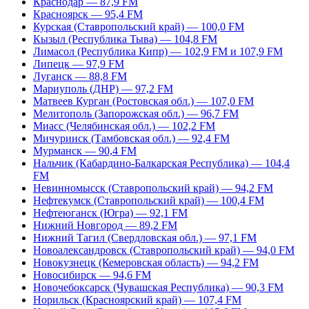
Краснодар — 87,9 FM
Красноярск — 95,4 FM
Курская (Ставропольский край) — 100,0 FM
Кызыл (Республика Тыва) — 104,8 FM
Лимасол (Республика Кипр) — 102,9 FM и 107,9 FM
Липецк — 97,9 FM
Луганск — 88,8 FM
Мариуполь (ДНР) — 97,2 FM
Матвеев Курган (Ростовская обл.) — 107,0 FM
Мелитополь (Запорожская обл.) — 96,7 FM
Миасс (Челябинская обл.) — 102,2 FM
Мичуринск (Тамбовская обл.) — 92,4 FM
Мурманск — 90,4 FM
Нальчик (Кабардино-Балкарская Республика) — 104,4
FM
Невинномысск (Ставропольский край) — 94,2 FM
Нефтекумск (Ставропольский край) — 100,4 FM
Нефтеюганск (Югра) — 92,1 FM
Нижний Новгород — 89,2 FM
Нижний Тагил (Свердловская обл.) — 97,1 FM
Новоалександровск (Ставропольский край) — 94,0 FM
Новокузнецк (Кемеровская область) — 94,2 FM
Новосибирск — 94,6 FM
Новочебоксарск (Чувашская Республика) — 90,3 FM
Норильск (Красноярский край) — 107,4 FM