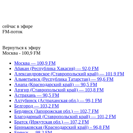
сейчас в эфире
FM-поток
Вернуться к эфиру
Москва - 100,9 FM
Москва — 100,9 FM
Абакан (Республика Хакасия) — 92,0 FM
Александровское (Ставропольский край) — 101,9 FM
Альметьевск (Республика Татарстан) — 99,6 FM
Анапа (Краснодарский край) — 90,5 FM
Арзгир (Ставропольский край) — 103,8 FM
Астрахань — 90,5 FM
Ахтубинск (Астраханская обл.) — 99,1 FM
Белгород — 103,2 FM
Бердянск (Запорожская обл.) — 102,7 FM
Благодарный (Ставропольский край) — 101,2 FM
Братск (Иркутская обл.) — 107,2 FM
Бриньковская (Краснодарский край) – 96,8 FM
Брянск — 98,2 FM