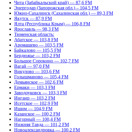
Чита (Забайкальский край) — 87,6 FM
Энергодар (Запорожская обл.) – 104,5 FM
Южно-Сахалинск (Сахалинская обл.) — 89,3 FM
Якутск — 87,9 FM
Ялта (Республика Крым) — 106,8 FM
Ярославль — 98,3 FM
Тюменская область:
Абатское — 103,8 FM
Аромашево — 103,5 FM
Байкалово — 105,5 FM
Бердюжье — 103,2 FM
Большое Сорокино — 102,7 FM
Вагай — 97,0 FM
Викулово — 103,6 FM
Голышманово — 105,4 FM
Демьянское — 102,6 FM
Ермаки — 103,3 FM
Заводоуковск — 103,3 FM
Ингаир — 103,2 FM
Исетское — 102,9 FM
Ишим — 104,9 FM
Казанское — 100,2 FM
Нагорный — 100,4 FM
Нижняя Тавда — 101,2 FM
Новоалександровка — 100,2 FM