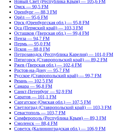
Новый Свет (Республика Крым) — 105,6 FM
Омск — 90,5 FM
Оренбург — 88,3 FM
Орёл — 95,6 FM
Орск (Оренбургская обл.) — 95,8 FM
Оса (Пермский край) — 103,3 FM
Осташков (Тверская обл.) — 99,4 FM
Пенза — 94,7 FM
Пермь — 95,0 FM
Псков — 88,8 FM
Петрозаводск (Республика Карелия) — 101,0 FM
Пятигорск (Ставропольский край) — 89,2 FM
Ржев (Тверская обл.) — 102,4 FM
Ростов-на-Дону — 95,7 FM
Русское (Ставропольский край) — 99,7 FM
Рязань — 102,5 FM
Самара — 96,8 FM
Санкт-Петербург — 92,9 FM
Саратов — 101,1 FM
Саргатское (Омская обл.) — 107,5 FM
Светлоград (Ставропольский край) — 103,3 FM
Севастополь — 103,7 FM
Симферополь (Республика Крым) — 89,3 FM
Смоленск — 88,4 FM
Советск (Калининградская обл.) — 106,9 FM