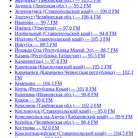
Жердевка (Тамбовская обл.) — 103,3 FM
Задонск (Липецкая обл.) — 95,2 FM
Зеленокумск (Ставропольский край) — 100,0 FM
Златоуст (Челябинская обл.) — 106,4 FM
Иваново — 99,7 FM
Ижевск (Удмуртия) — 97,0 FM
Изобильный (Ставропольский край) — 94,8 FM
Ипатово (Ставропольский край) — 105,3 FM
Иркутск — 88,5 FM
Йошкар-Ола (Республика Марий Эл) — 88,7 FM
Казань (Республика Татарстан) — 95,5 FM
Калининград — 97,0 FM
Каневская (Краснодарский край) — 105,1 FM
Карачаевск (Карачаево-Черкесская республика) — 102,3
FM
Кемерово — 104,3 FM
Керчь (Республика Крым) — 101,8 FM
Кинешма (Ивановская обл.) — 90,8 FM
Киров — 90,8 FM
Кирсанов (Тамбовская обл.) — 102,2 FM
Кисловодск (Ставропольский край) — 95,0 FM
Комсомольск-на-Амуре (Хабаровский край) — 99,9 FM
Копейск (Челябинская обл.) — 88,4 FM
Кострома — 92,0 FM
Красногвардейское (Ставропольский край) — 104,5 FM