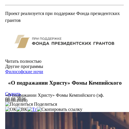
Проект реализуется при поддержке Фонда президентских
грантов
Читать полностью
Другие программы
Философские ночи
«О подражании Христу» Фомы Кемпийского
Скачать
«О подражании Христу» Фомы Кемпийского (эф.
08.08.2026
08.08.2026)
Поделиться