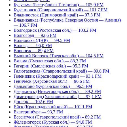
Бугульма (Республика Татарстан) — 105,9 FM
Буденновск (Ставропольский край) — 101,7 FM
Владивосток (Приморский край) — 97,3 FM
Владикавказ (Республика Северная Осетия — Алания)
— 106,7 FM
Волгодонск (Ростовская обл.) — 103,2 FM
Волгоград — 92,6 FM
Волноваха (ДНР) — 99,5 FM
Вологда — 96,0 FM
Воронеж — 89,4 FM
Вышний Волочек (Тверская обл.) — 104,5 FM
Вязьма (Смоленская обл.) — 88,3 FM
Гагарин (Смоленская обл.) — 95,3 FM
Галюгаевская (Ставропольский край) — 89,8 FM
Геленджик (Краснодарский край) — 93,1 FM
Геническ (Херсонская обл.) — 96,6 FM
Далматово (Курганская обл.) — 96,5 FM
Дзержинск (Нижегородская обл.) — 89,2 FM
Димитровград (Ульяновская обл.) — 97,1 FM
Донецк — 102,6 FM
Ейск (Краснодарский край) — 101,1 FM
Екатеринбург — 93,7 FM
Ессентуки (Ставропольский край) – 89,2 FM
Железногорск (Курская обл.) — 94,0 FM