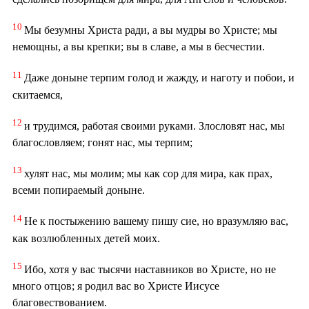
10
Мы безумны Христа ради, а вы мудры во Христе; мы
немощны, а вы крепки; вы в славе, а мы в бесчестии.
11
Даже доныне терпим голод и жажду, и наготу и побои, и
скитаемся,
12
и трудимся, работая своими руками. Злословят нас, мы
благословляем; гонят нас, мы терпим;
13
хулят нас, мы молим; мы как сор для мира, как прах,
всеми попираемый доныне.
14
Не к постыжению вашему пишу сие, но вразумляю вас,
как возлюбленных детей моих.
15
Ибо, хотя у вас тысячи наставников во Христе, но не
много отцов; я родил вас во Христе Иисусе
благовествованием.