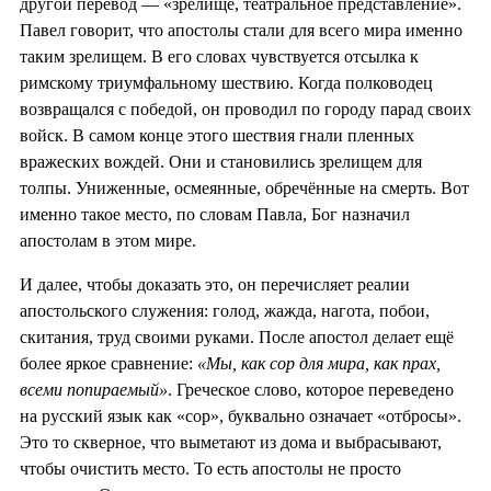
другой перевод — «зрелище, театральное представление».
Павел говорит, что апостолы стали для всего мира именно
таким зрелищем. В его словах чувствуется отсылка к
римскому триумфальному шествию. Когда полководец
возвращался с победой, он проводил по городу парад своих
войск. В самом конце этого шествия гнали пленных
вражеских вождей. Они и становились зрелищем для
толпы. Униженные, осмеянные, обречённые на смерть. Вот
именно такое место, по словам Павла, Бог назначил
апостолам в этом мире.
И далее, чтобы доказать это, он перечисляет реалии
апостольского служения: голод, жажда, нагота, побои,
скитания, труд своими руками. После апостол делает ещё
более яркое сравнение:
«Мы, как сор для мира, как прах,
всеми попираемый»
. Греческое слово, которое переведено
на русский язык как «сор», буквально означает «отбросы».
Это то скверное, что выметают из дома и выбрасывают,
чтобы очистить место. То есть апостолы не просто