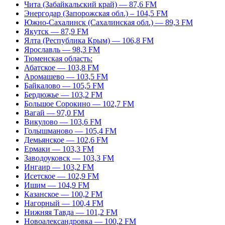
Чита (Забайкальский край) — 87,6 FM
Энергодар (Запорожская обл.) – 104,5 FM
Южно-Сахалинск (Сахалинская обл.) — 89,3 FM
Якутск — 87,9 FM
Ялта (Республика Крым) — 106,8 FM
Ярославль — 98,3 FM
Тюменская область:
Абатское — 103,8 FM
Аромашево — 103,5 FM
Байкалово — 105,5 FM
Бердюжье — 103,2 FM
Большое Сорокино — 102,7 FM
Вагай — 97,0 FM
Викулово — 103,6 FM
Голышманово — 105,4 FM
Демьянское — 102,6 FM
Ермаки — 103,3 FM
Заводоуковск — 103,3 FM
Ингаир — 103,2 FM
Исетское — 102,9 FM
Ишим — 104,9 FM
Казанское — 100,2 FM
Нагорный — 100,4 FM
Нижняя Тавда — 101,2 FM
Новоалександровка — 100,2 FM