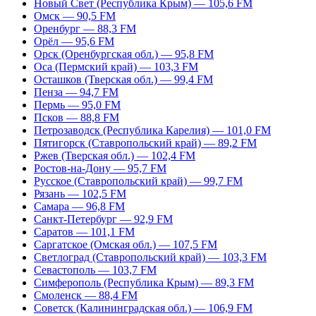
Новый Свет (Республика Крым) — 105,6 FM
Омск — 90,5 FM
Оренбург — 88,3 FM
Орёл — 95,6 FM
Орск (Оренбургская обл.) — 95,8 FM
Оса (Пермский край) — 103,3 FM
Осташков (Тверская обл.) — 99,4 FM
Пенза — 94,7 FM
Пермь — 95,0 FM
Псков — 88,8 FM
Петрозаводск (Республика Карелия) — 101,0 FM
Пятигорск (Ставропольский край) — 89,2 FM
Ржев (Тверская обл.) — 102,4 FM
Ростов-на-Дону — 95,7 FM
Русское (Ставропольский край) — 99,7 FM
Рязань — 102,5 FM
Самара — 96,8 FM
Санкт-Петербург — 92,9 FM
Саратов — 101,1 FM
Саргатское (Омская обл.) — 107,5 FM
Светлоград (Ставропольский край) — 103,3 FM
Севастополь — 103,7 FM
Симферополь (Республика Крым) — 89,3 FM
Смоленск — 88,4 FM
Советск (Калининградская обл.) — 106,9 FM