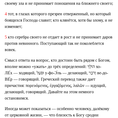
своему зла и не принимает поношения на ближнего своего;
4
тот, в глазах которого презрен отверженный, но который
боящихся Господа славит; кто клянётся, хотя бы злому, и не
изменяет;
5
кто серебра своего не отдает в рост и не принимает даров
против невинного. Поступающий так не поколеблется
вовек.
Смысл ответа на вопрос, кто достоин быть рядом с Богом,
вполне можно «ужать» до трёх определений: הוֹלֵךְ хо-
ЛЕ́х — ходящий, וּפֹעֵל у-фо-Э́ль — делающий, וְדֹבֵר ве-до-
ВЕ́р — говорящий. Греческий перевод также дает
причастия: πορευόμενος, ἐργαζόμενος, λαλῶν — идущий,
делающий, говорящий. Давайте на этом немного
остановимся.
Иногда может показаться — особенно человеку, далёкому
от церковной жизни, — что близость к Богу сродни