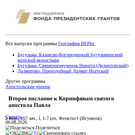
Все выпуски программы
География ВЕРЫ:
Бугульма. Казанско-Богородицкий Бугульминский
женский монастырь
Бугульма. Священномученик Никита (Делекторский)
Далматово. Преподобный Далмат Исетский
Другие программы
Апостольские чтения
Второе послание к Коринфянам святого
апостола Павла
Скачать
2 Кор., 167 зач., I, 1-7 (еп. Феоктист (Игумнов)
06.08.2026
Поделиться