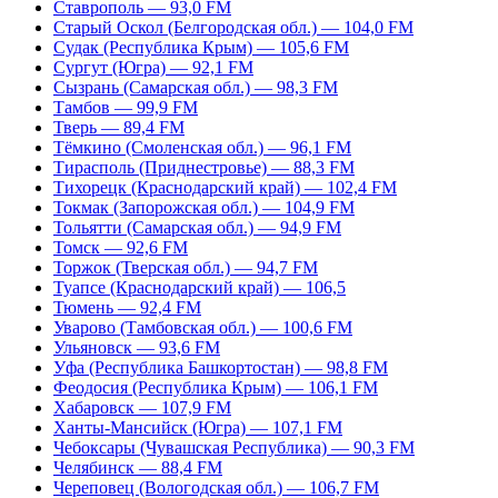
Ставрополь — 93,0 FM
Старый Оскол (Белгородская обл.) — 104,0 FM
Судак (Республика Крым) — 105,6 FM
Сургут (Югра) — 92,1 FM
Сызрань (Самарская обл.) — 98,3 FM
Тамбов — 99,9 FM
Тверь — 89,4 FM
Тёмкино (Смоленская обл.) — 96,1 FM
Тирасполь (Приднестровье) — 88,3 FM
Тихорецк (Краснодарский край) — 102,4 FM
Токмак (Запорожская обл.) — 104,9 FM
Тольятти (Самарская обл.) — 94,9 FM
Томск — 92,6 FM
Торжок (Тверская обл.) — 94,7 FM
Туапсе (Краснодарский край) — 106,5
Тюмень — 92,4 FM
Уварово (Тамбовская обл.) — 100,6 FM
Ульяновск — 93,6 FM
Уфа (Республика Башкортостан) — 98,8 FM
Феодосия (Республика Крым) — 106,1 FM
Хабаровск — 107,9 FM
Ханты-Мансийск (Югра) — 107,1 FM
Чебоксары (Чувашская Республика) — 90,3 FM
Челябинск — 88,4 FM
Череповец (Вологодская обл.) — 106,7 FM