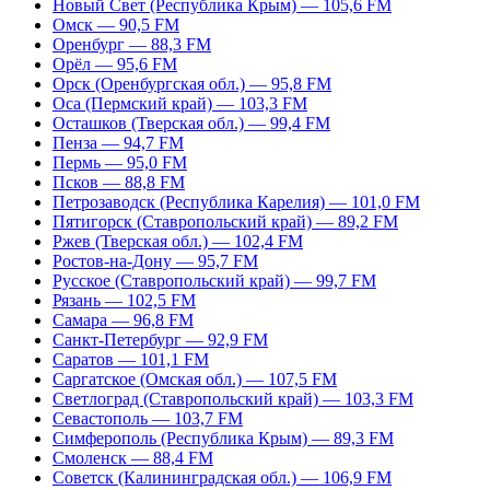
Новый Свет (Республика Крым) — 105,6 FM
Омск — 90,5 FM
Оренбург — 88,3 FM
Орёл — 95,6 FM
Орск (Оренбургская обл.) — 95,8 FM
Оса (Пермский край) — 103,3 FM
Осташков (Тверская обл.) — 99,4 FM
Пенза — 94,7 FM
Пермь — 95,0 FM
Псков — 88,8 FM
Петрозаводск (Республика Карелия) — 101,0 FM
Пятигорск (Ставропольский край) — 89,2 FM
Ржев (Тверская обл.) — 102,4 FM
Ростов-на-Дону — 95,7 FM
Русское (Ставропольский край) — 99,7 FM
Рязань — 102,5 FM
Самара — 96,8 FM
Санкт-Петербург — 92,9 FM
Саратов — 101,1 FM
Саргатское (Омская обл.) — 107,5 FM
Светлоград (Ставропольский край) — 103,3 FM
Севастополь — 103,7 FM
Симферополь (Республика Крым) — 89,3 FM
Смоленск — 88,4 FM
Советск (Калининградская обл.) — 106,9 FM