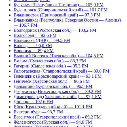
Бугульма (Республика Татарстан) — 105,9 FM
Буденновск (Ставропольский край) — 101,7 FM
Владивосток (Приморский край) — 97,3 FM
Владикавказ (Республика Северная Осетия — Алания)
— 106,7 FM
Волгодонск (Ростовская обл.) — 103,2 FM
Волгоград — 92,6 FM
Волноваха (ДНР) — 99,5 FM
Вологда — 96,0 FM
Воронеж — 89,4 FM
Вышний Волочек (Тверская обл.) — 104,5 FM
Вязьма (Смоленская обл.) — 88,3 FM
Гагарин (Смоленская обл.) — 95,3 FM
Галюгаевская (Ставропольский край) — 89,8 FM
Геленджик (Краснодарский край) — 93,1 FM
Геническ (Херсонская обл.) — 96,6 FM
Далматово (Курганская обл.) — 96,5 FM
Дзержинск (Нижегородская обл.) — 89,2 FM
Димитровград (Ульяновская обл.) — 97,1 FM
Донецк — 102,6 FM
Ейск (Краснодарский край) — 101,1 FM
Екатеринбург — 93,7 FM
Ессентуки (Ставропольский край) – 89,2 FM
Железногорск (Курская обл.) — 94,0 FM