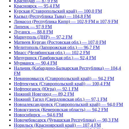
Краснодар — 87,9 FM
Красноярск — 95,4 FM
Курская (Ставропольский край) — 100,0 FM
Кызыл (Республика Тыва) — 104,8 FM
Лимасол (Республика Кипр) — 102,9 FM и 107,9 FM
Липецк — 97,9 FM
Луганск — 88,8 FM
Мариуполь (ДНР) — 97,2 FM
Матвеев Курган (Ростовская обл.) — 107,0 FM
Мелитополь (Запорожская обл.) — 96,7 FM
Миасс (Челябинская обл.) — 102,2 FM
Мичуринск (Тамбовская обл.) — 92,4 FM
Мурманск — 90,4 FM
Нальчик (Кабардино-Балкарская Республика) — 104,4
FM
Невинномысск (Ставропольский край) — 94,2 FM
Нефтекумск (Ставропольский край) — 100,4 FM
Нефтеюганск (Югра) — 92,1 FM
Нижний Новгород — 89,2 FM
Нижний Тагил (Свердловская обл.) — 97,1 FM
Новоалександровск (Ставропольский край) — 94,0 FM
Новокузнецк (Кемеровская область) — 94,2 FM
Новосибирск — 94,6 FM
Новочебоксарск (Чувашская Республика) — 90,3 FM
Норильск (Красноярский край) — 107,4 FM