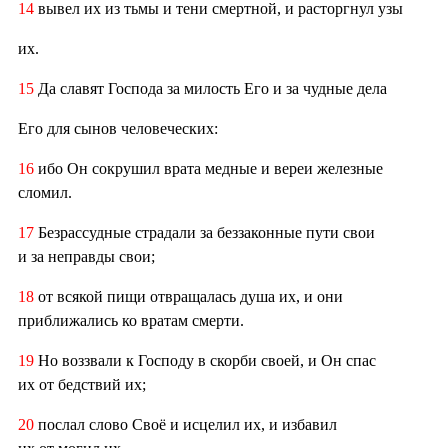
14
вывел их из тьмы и тени смертной, и расторгнул узы
их.
15
Да славят Господа за милость Его и за чудные дела
Его для сынов человеческих:
16
ибо Он сокрушил врата медные и вереи железные
сломил.
17
Безрассудные страдали за беззаконные пути свои
и за неправды свои;
18
от всякой пищи отвращалась душа их, и они
приближались ко вратам смерти.
19
Но воззвали к Господу в скорби своей, и Он спас
их от бедствий их;
20
послал слово Своё и исцелил их, и избавил