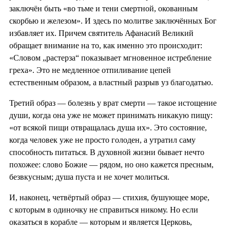
заключён быть «во тьме и тени смертной, окованным
скорбью и железом». И здесь по молитве заключённых Бог
избавляет их. Причем святитель Афанасий Великий
обращает внимание на то, как именно это происходит:
«Словом „растерза“ показывает мгновенное истребление
греха». Это не медленное отпиливание цепей
естественным образом, а властный разрыв уз благодатью.
Третий образ — болезнь у врат смерти — такое истощение
души, когда она уже не может принимать никакую пищу:
«от всякой пищи отвращалась душа их». Это состояние,
когда человек уже не просто голоден, а утратил саму
способность питаться. В духовной жизни бывает нечто
похожее: слово Божие — рядом, но оно кажется пресным,
безвкусным; душа пуста и не хочет молиться.
И, наконец, четвёртый образ — стихия, бушующее море,
с которым в одиночку не справиться никому. Но если
оказаться в корабле — которым и является Церковь,