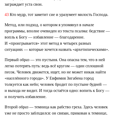
заграждает уста свои.
43
Кто мудр, тот заметит сие и уразумеет милость Господа.
Метод, или подход, о котором я упомянул в начале
программы, вполне очевиден из текста псалма: бедствие —
вопль к Богу — избавление — благодарение.
И «проигрывается» этот метод в четырех разных
ситуациях — которые хочется назвать «архетипическими».
Первый образ — это пустыня. Она опасна тем, что в ней
легко потерять путь: ведь всё кругом — один сплошной
песок. Человек движется, ищет, но не может никак найти
«населённого города». У Евфимия Зигабена город
толкуется как небо; человек бродит по пустыне будней —
и выхода не видит. И тогда остаётся одно: вопить к Богу —
и получить избавление.
Второй образ — темница как рабство греха. Здесь человек
уже не просто заблудился: он связан, прикован к темнице,