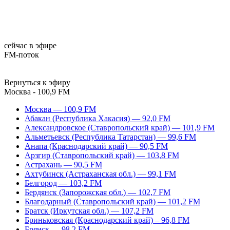
сейчас в эфире
FM-поток
Вернуться к эфиру
Москва - 100,9 FM
Москва — 100,9 FM
Абакан (Республика Хакасия) — 92,0 FM
Александровское (Ставропольский край) — 101,9 FM
Альметьевск (Республика Татарстан) — 99,6 FM
Анапа (Краснодарский край) — 90,5 FM
Арзгир (Ставропольский край) — 103,8 FM
Астрахань — 90,5 FM
Ахтубинск (Астраханская обл.) — 99,1 FM
Белгород — 103,2 FM
Бердянск (Запорожская обл.) — 102,7 FM
Благодарный (Ставропольский край) — 101,2 FM
Братск (Иркутская обл.) — 107,2 FM
Бриньковская (Краснодарский край) – 96,8 FM
Брянск — 98,2 FM