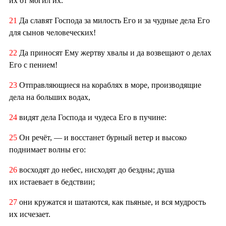
их от могил их.
21
Да славят Господа за милость Его и за чудные дела Его
для сынов человеческих!
22
Да приносят Ему жертву хвалы и да возвещают о делах
Его с пением!
23
Отправляющиеся на кораблях в море, производящие
дела на больших водах,
24
видят дела Господа и чудеса Его в пучине:
25
Он речёт, — и восстанет бурный ветер и высоко
поднимает волны его:
26
восходят до небес, нисходят до бездны; душа
их истаевает в бедствии;
27
они кружатся и шатаются, как пьяные, и вся мудрость
их исчезает.