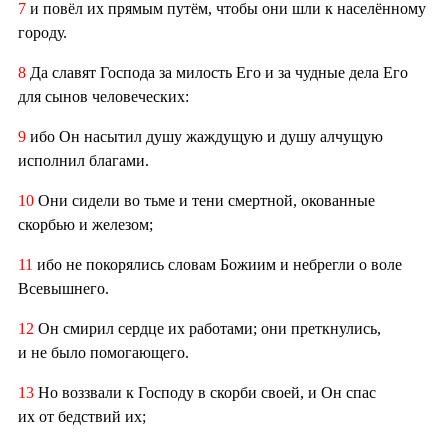
7
и повёл их прямым путём, чтобы они шли к населённому
городу.
8
Да славят Господа за милость Его и за чудные дела Его
для сынов человеческих:
9
ибо Он насытил душу жаждущую и душу алчущую
исполнил благами.
10
Они сидели во тьме и тени смертной, окованные
скорбью и железом;
11
ибо не покорялись словам Божиим и небрегли о воле
Всевышнего.
12
Он смирил сердце их работами; они преткнулись,
и не было помогающего.
13
Но воззвали к Господу в скорби своей, и Он спас
их от бедствий их;