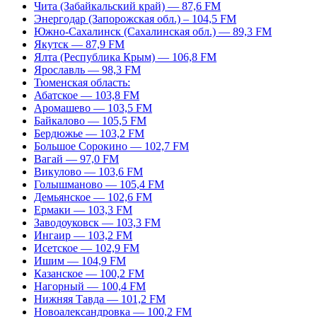
Чита (Забайкальский край) — 87,6 FM
Энергодар (Запорожская обл.) – 104,5 FM
Южно-Сахалинск (Сахалинская обл.) — 89,3 FM
Якутск — 87,9 FM
Ялта (Республика Крым) — 106,8 FM
Ярославль — 98,3 FM
Тюменская область:
Абатское — 103,8 FM
Аромашево — 103,5 FM
Байкалово — 105,5 FM
Бердюжье — 103,2 FM
Большое Сорокино — 102,7 FM
Вагай — 97,0 FM
Викулово — 103,6 FM
Голышманово — 105,4 FM
Демьянское — 102,6 FM
Ермаки — 103,3 FM
Заводоуковск — 103,3 FM
Ингаир — 103,2 FM
Исетское — 102,9 FM
Ишим — 104,9 FM
Казанское — 100,2 FM
Нагорный — 100,4 FM
Нижняя Тавда — 101,2 FM
Новоалександровка — 100,2 FM