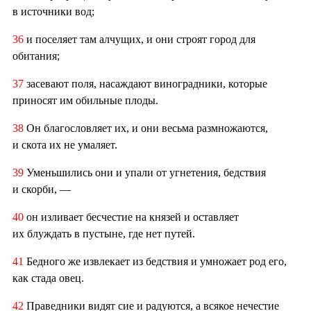
в источники вод;
36
и поселяет там алчущих, и они строят город для
обитания;
37
засевают поля, насаждают виноградники, которые
приносят им обильные плоды.
38
Он благословляет их, и они весьма размножаются,
и скота их не умаляет.
39
Уменьшились они и упали от угнетения, бедствия
и скорби, —
40
он изливает бесчестие на князей и оставляет
их блуждать в пустыне, где нет путей.
41
Бедного же извлекает из бедствия и умножает род его,
как стада овец.
42
Праведники видят сие и радуются, а всякое нечестие