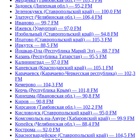
Жердевка (Тамбовская обл.) — 103,3 FM
Задонск (Липецкая обл.) — 95,2 FM
Зеленокумск (Ставропольский край) — 100,0 FM
Златоуст (Челябинская обл.) — 106,4 FM
Иваново — 99,7 FM
Ижевск (Удмуртия) — 97,0 FM
Изобильный (Ставропольский край) — 94,8 FM
Ипатово (Ставропольский край) — 105,3 FM
Иркутск — 88,5 FM
Йошкар-Ола (Республика Марий Эл) — 88,7 FM
Казань (Республика Татарстан) — 95,5 FM
Калининград — 97,0 FM
Каневская (Краснодарский край) — 105,1 FM
Карачаевск (Карачаево-Черкесская республика) — 102,3
FM
Кемерово — 104,3 FM
Керчь (Республика Крым) — 101,8 FM
Кинешма (Ивановская обл.) — 90,8 FM
Киров — 90,8 FM
Кирсанов (Тамбовская обл.) — 102,2 FM
Кисловодск (Ставропольский край) — 95,0 FM
Комсомольск-на-Амуре (Хабаровский край) — 99,9 FM
Копейск (Челябинская обл.) — 88,4 FM
Кострома — 92,0 FM
Красногвардейское (Ставропольский край) — 104,5 FM