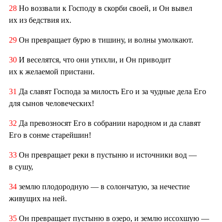
28
Но воззвали к Господу в скорби своей, и Он вывел
их из бедствия их.
29
Он превращает бурю в тишину, и волны умолкают.
30
И веселятся, что они утихли, и Он приводит
их к желаемой пристани.
31
Да славят Господа за милость Его и за чудные дела Его
для сынов человеческих!
32
Да превозносят Его в собрании народном и да славят
Его в сонме старейшин!
33
Он превращает реки в пустыню и источники вод —
в сушу,
34
землю плодородную — в солончатую, за нечестие
живущих на ней.
35
Он превращает пустыню в озеро, и землю иссохшую —