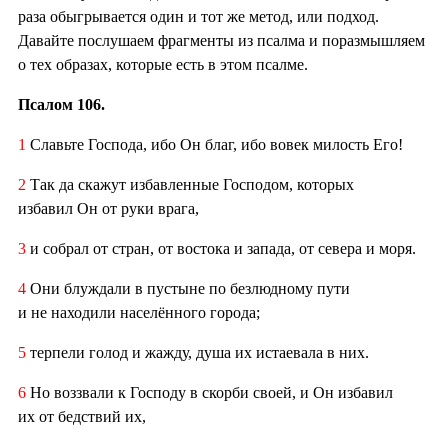
раза обыгрывается один и тот же метод, или подход.
Давайте послушаем фрагменты из псалма и поразмышляем
о тех образах, которые есть в этом псалме.
Псалом 106.
1
Славьте Господа, ибо Он благ, ибо вовек милость Его!
2
Так да скажут избавленные Господом, которых
избавил Он от руки врага,
3
и собрал от стран, от востока и запада, от севера и моря.
4
Они блуждали в пустыне по безлюдному пути
и не находили населённого города;
5
терпели голод и жажду, душа их истаевала в них.
6
Но воззвали к Господу в скорби своей, и Он избавил
их от бедствий их,