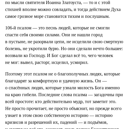
по мысли святителя Иоанна Златоуста, — то и с этой
стихией вполне можно совладать, и тогда действием Духа
самое грозное море становится тихим и послушным.
106-й псалом — это песнь людей, которые не смогли
спасти себя своими силами. Они не нашли город
в пустыне, не разорвали цепи, не исцелили свою смертную
болезнь, не укротили бурю. Но они сделали нечто большее:
воззвали ко Господу. И Бог сделал всё то, чего человек
не мог: вывел, расторг, исцелил, усмирил.
Поэтому этот псалом не о благополучных людях, которые
благодарят за комфортную и удачную жизнь. Он —
о спасённых людях, которые узнали милость Бога именно
на краю гибели. Последние слова псалма — загадочны при
всей простоте: кто действительно мудр, тот заметит это.
Не просто прочитает, не просто объяснит, но прежде всего
узнает в этом свою собственную историю — историю
кризисов и разрешений их, падений — и подъёмов,