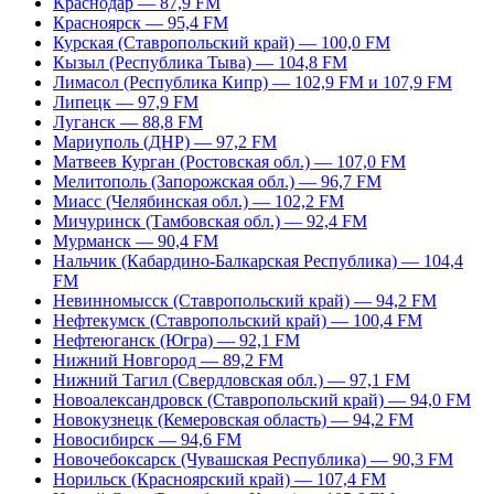
Краснодар — 87,9 FM
Красноярск — 95,4 FM
Курская (Ставропольский край) — 100,0 FM
Кызыл (Республика Тыва) — 104,8 FM
Лимасол (Республика Кипр) — 102,9 FM и 107,9 FM
Липецк — 97,9 FM
Луганск — 88,8 FM
Мариуполь (ДНР) — 97,2 FM
Матвеев Курган (Ростовская обл.) — 107,0 FM
Мелитополь (Запорожская обл.) — 96,7 FM
Миасс (Челябинская обл.) — 102,2 FM
Мичуринск (Тамбовская обл.) — 92,4 FM
Мурманск — 90,4 FM
Нальчик (Кабардино-Балкарская Республика) — 104,4
FM
Невинномысск (Ставропольский край) — 94,2 FM
Нефтекумск (Ставропольский край) — 100,4 FM
Нефтеюганск (Югра) — 92,1 FM
Нижний Новгород — 89,2 FM
Нижний Тагил (Свердловская обл.) — 97,1 FM
Новоалександровск (Ставропольский край) — 94,0 FM
Новокузнецк (Кемеровская область) — 94,2 FM
Новосибирск — 94,6 FM
Новочебоксарск (Чувашская Республика) — 90,3 FM
Норильск (Красноярский край) — 107,4 FM