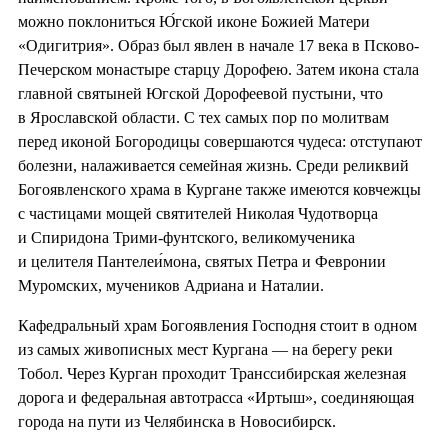
можно поклониться Ю́гской иконе Божией Матери
«Одигитрия». Образ был явлен в начале 17 века в Псково-
Печерском монастыре старцу Дорофею. Затем икона стала
главной святыней Югской Дорофеевой пустыни, что
в Ярославской области. С тех самых пор по молитвам
перед иконой Богородицы совершаются чудеса: отступают
болезни, налаживается семейная жизнь. Среди реликвий
Богоявленского храма в Кургане также имеются ковчежцы
с частицами мощей святителей Николая Чудотворца
и Спиридона Трими-фунтского, великомученика
и целителя Пантелеи́мона, святых Петра и Февронии
Муромских, мучеников Адриана и Наталии.
Кафедральный храм Богоявления Господня стоит в одном
из самых живописных мест Кургана — на берегу реки
Тобол. Через Курган проходит Транссибирская железная
дорога и федеральная автотрасса «Иртыш», соединяющая
города на пути из Челябинска в Новосибирск.