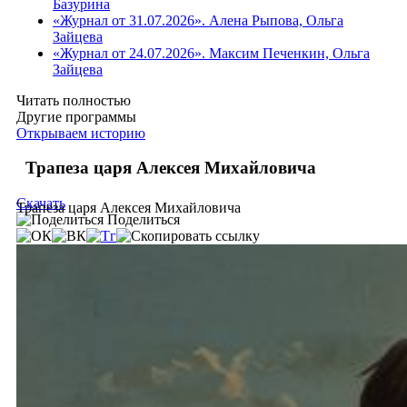
Базурина
«Журнал от 31.07.2026». Алена Рыпова, Ольга
Зайцева
«Журнал от 24.07.2026». Максим Печенкин, Ольга
Зайцева
Читать полностью
Другие программы
Открываем историю
Трапеза царя Алексея Михайловича
Скачать
Трапеза царя Алексея Михайловича
Поделиться