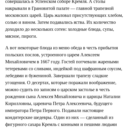
совершалась в Успенском соборе Кремля. А столы
накрывали в Грановитой палате — главной трапезной
московских царей. Царь жаловал присутствующих хлебом,
солью и вином. Затем подавались яства. Их количество
доходило до нескольких сотен: холодные блюда, супы,
мясное, пироги.
А вот некоторые блюда из меню обеда в честь прибытия
польских послов, устроенного царем Алексеем
Михайловичем в 1667 году. Гостей потчевали жареными
тетеревами со сливами, индейкой под шафранным соусом,
лебедями и бужениной. Завершали трапезу сладкие
угощения. О десертах, которые поражали воображение,
можно судить по записям о царском застолье в честь
рождения сына Алексея Михайловича и царицы Наталии
Кирилловны, царевича Петра Алексеевича, будущего
императора Петра Первого. Подавали настоящие
кондитерские шедевры. Один из них — сделанный из
фигурного сахара Кремль с конными и пешими людьми