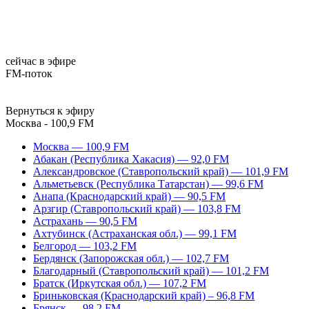
сейчас в эфире
FM-поток
Вернуться к эфиру
Москва - 100,9 FM
Москва — 100,9 FM
Абакан (Республика Хакасия) — 92,0 FM
Александровское (Ставропольский край) — 101,9 FM
Альметьевск (Республика Татарстан) — 99,6 FM
Анапа (Краснодарский край) — 90,5 FM
Арзгир (Ставропольский край) — 103,8 FM
Астрахань — 90,5 FM
Ахтубинск (Астраханская обл.) — 99,1 FM
Белгород — 103,2 FM
Бердянск (Запорожская обл.) — 102,7 FM
Благодарный (Ставропольский край) — 101,2 FM
Братск (Иркутская обл.) — 107,2 FM
Бриньковская (Краснодарский край) – 96,8 FM
Брянск — 98,2 FM