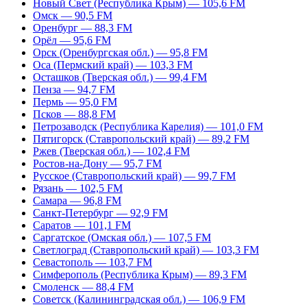
Новый Свет (Республика Крым) — 105,6 FM
Омск — 90,5 FM
Оренбург — 88,3 FM
Орёл — 95,6 FM
Орск (Оренбургская обл.) — 95,8 FM
Оса (Пермский край) — 103,3 FM
Осташков (Тверская обл.) — 99,4 FM
Пенза — 94,7 FM
Пермь — 95,0 FM
Псков — 88,8 FM
Петрозаводск (Республика Карелия) — 101,0 FM
Пятигорск (Ставропольский край) — 89,2 FM
Ржев (Тверская обл.) — 102,4 FM
Ростов-на-Дону — 95,7 FM
Русское (Ставропольский край) — 99,7 FM
Рязань — 102,5 FM
Самара — 96,8 FM
Санкт-Петербург — 92,9 FM
Саратов — 101,1 FM
Саргатское (Омская обл.) — 107,5 FM
Светлоград (Ставропольский край) — 103,3 FM
Севастополь — 103,7 FM
Симферополь (Республика Крым) — 89,3 FM
Смоленск — 88,4 FM
Советск (Калининградская обл.) — 106,9 FM