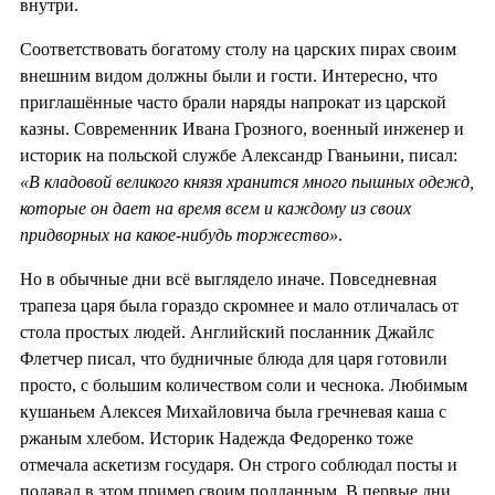
внутри.
Соответствовать богатому столу на царских пирах своим
внешним видом должны были и гости. Интересно, что
приглашённые часто брали наряды напрокат из царской
казны. Современник Ивана Грозного, военный инженер и
историк на польской службе Александр Гваньини, писал:
«В кладовой великого князя хранится много пышных одежд,
которые он дает на время всем и каждому из своих
придворных на какое-нибудь торжество»
.
Но в обычные дни всё выглядело иначе. Повседневная
трапеза царя была гораздо скромнее и мало отличалась от
стола простых людей. Английский посланник Джайлс
Флетчер писал, что будничные блюда для царя готовили
просто, с большим количеством соли и чеснока. Любимым
кушаньем Алексея Михайловича была гречневая каша с
ржаным хлебом. Историк Надежда Федоренко тоже
отмечала аскетизм государя. Он строго соблюдал посты и
подавал в этом пример своим подданным. В первые дни