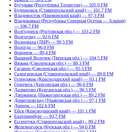
Бугульма (Республика Татарстан) — 105,9 FM
Буденновск (Ставропольский край) — 101,7 FM
Владивосток (Приморский край) — 97,3 FM
Владикавказ (Республика Северная Осетия — Алания)
— 106,7 FM
Волгодонск (Ростовская обл.) — 103,2 FM
Волгоград — 92,6 FM
Волноваха (ДНР) — 99,5 FM
Вологда — 96,0 FM
Воронеж — 89,4 FM
Вышний Волочек (Тверская обл.) — 104,5 FM
Вязьма (Смоленская обл.) — 88,3 FM
Гагарин (Смоленская обл.) — 95,3 FM
Галюгаевская (Ставропольский край) — 89,8 FM
Геленджик (Краснодарский край) — 93,1 FM
Геническ (Херсонская обл.) — 96,6 FM
Далматово (Курганская обл.) — 96,5 FM
Дзержинск (Нижегородская обл.) — 89,2 FM
Димитровград (Ульяновская обл.) — 97,1 FM
Донецк — 102,6 FM
Ейск (Краснодарский край) — 101,1 FM
Екатеринбург — 93,7 FM
Ессентуки (Ставропольский край) – 89,2 FM
Железногорск (Курская обл.) — 94,0 FM