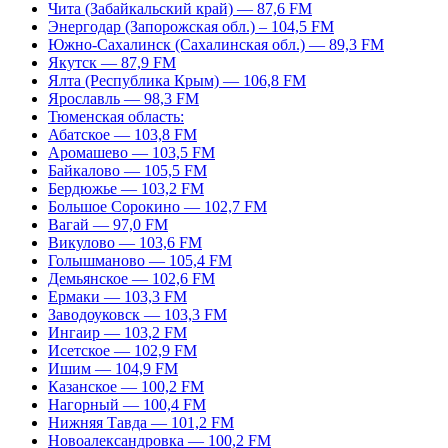
Чита (Забайкальский край) — 87,6 FM
Энергодар (Запорожская обл.) – 104,5 FM
Южно-Сахалинск (Сахалинская обл.) — 89,3 FM
Якутск — 87,9 FM
Ялта (Республика Крым) — 106,8 FM
Ярославль — 98,3 FM
Тюменская область:
Абатское — 103,8 FM
Аромашево — 103,5 FM
Байкалово — 105,5 FM
Бердюжье — 103,2 FM
Большое Сорокино — 102,7 FM
Вагай — 97,0 FM
Викулово — 103,6 FM
Голышманово — 105,4 FM
Демьянское — 102,6 FM
Ермаки — 103,3 FM
Заводоуковск — 103,3 FM
Ингаир — 103,2 FM
Исетское — 102,9 FM
Ишим — 104,9 FM
Казанское — 100,2 FM
Нагорный — 100,4 FM
Нижняя Тавда — 101,2 FM
Новоалександровка — 100,2 FM