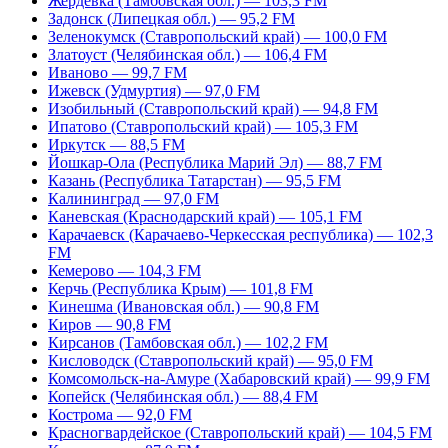
Жердевка (Тамбовская обл.) — 103,3 FM
Задонск (Липецкая обл.) — 95,2 FM
Зеленокумск (Ставропольский край) — 100,0 FM
Златоуст (Челябинская обл.) — 106,4 FM
Иваново — 99,7 FM
Ижевск (Удмуртия) — 97,0 FM
Изобильный (Ставропольский край) — 94,8 FM
Ипатово (Ставропольский край) — 105,3 FM
Иркутск — 88,5 FM
Йошкар-Ола (Республика Марий Эл) — 88,7 FM
Казань (Республика Татарстан) — 95,5 FM
Калининград — 97,0 FM
Каневская (Краснодарский край) — 105,1 FM
Карачаевск (Карачаево-Черкесская республика) — 102,3
FM
Кемерово — 104,3 FM
Керчь (Республика Крым) — 101,8 FM
Кинешма (Ивановская обл.) — 90,8 FM
Киров — 90,8 FM
Кирсанов (Тамбовская обл.) — 102,2 FM
Кисловодск (Ставропольский край) — 95,0 FM
Комсомольск-на-Амуре (Хабаровский край) — 99,9 FM
Копейск (Челябинская обл.) — 88,4 FM
Кострома — 92,0 FM
Красногвардейское (Ставропольский край) — 104,5 FM