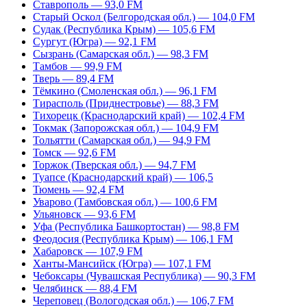
Ставрополь — 93,0 FM
Старый Оскол (Белгородская обл.) — 104,0 FM
Судак (Республика Крым) — 105,6 FM
Сургут (Югра) — 92,1 FM
Сызрань (Самарская обл.) — 98,3 FM
Тамбов — 99,9 FM
Тверь — 89,4 FM
Тёмкино (Смоленская обл.) — 96,1 FM
Тирасполь (Приднестровье) — 88,3 FM
Тихорецк (Краснодарский край) — 102,4 FM
Токмак (Запорожская обл.) — 104,9 FM
Тольятти (Самарская обл.) — 94,9 FM
Томск — 92,6 FM
Торжок (Тверская обл.) — 94,7 FM
Туапсе (Краснодарский край) — 106,5
Тюмень — 92,4 FM
Уварово (Тамбовская обл.) — 100,6 FM
Ульяновск — 93,6 FM
Уфа (Республика Башкортостан) — 98,8 FM
Феодосия (Республика Крым) — 106,1 FM
Хабаровск — 107,9 FM
Ханты-Мансийск (Югра) — 107,1 FM
Чебоксары (Чувашская Республика) — 90,3 FM
Челябинск — 88,4 FM
Череповец (Вологодская обл.) — 106,7 FM