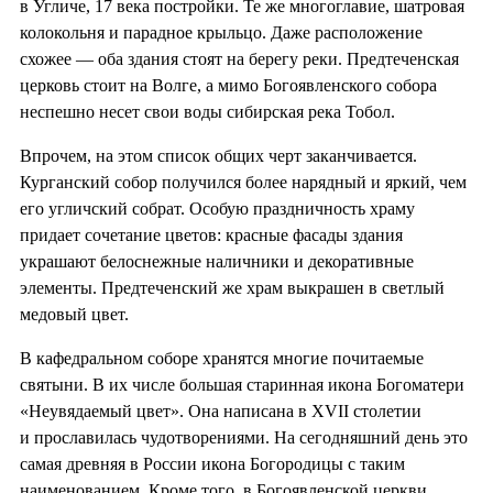
в Угличе, 17 века постройки. Те же многоглавие, шатровая
колокольня и парадное крыльцо. Даже расположение
схожее — оба здания стоят на берегу реки. Предтеченская
церковь стоит на Волге, а мимо Богоявленского собора
неспешно несет свои воды сибирская река Тобол.
Впрочем, на этом список общих черт заканчивается.
Курганский собор получился более нарядный и яркий, чем
его угличский собрат. Особую праздничность храму
придает сочетание цветов: красные фасады здания
украшают белоснежные наличники и декоративные
элементы. Предтеченский же храм выкрашен в светлый
медовый цвет.
В кафедральном соборе хранятся многие почитаемые
святыни. В их числе большая старинная икона Богоматери
«Неувядаемый цвет». Она написана в XVII столетии
и прославилась чудотворениями. На сегодняшний день это
самая древняя в России икона Богородицы с таким
наименованием. Кроме того, в Богоявленской церкви