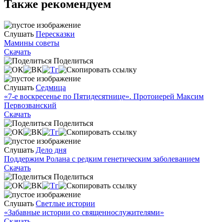
Также рекомендуем
Слушать
Пересказки
Мамины советы
Скачать
Поделиться
Слушать
Седмица
«7-е воскресенье по Пятидесятнице». Протоиерей Максим
Первозванский
Скачать
Поделиться
Слушать
Дело дня
Поддержим Ролана с редким генетическим заболеванием
Скачать
Поделиться
Слушать
Светлые истории
«Забавные истории со священнослужителями»
Скачать