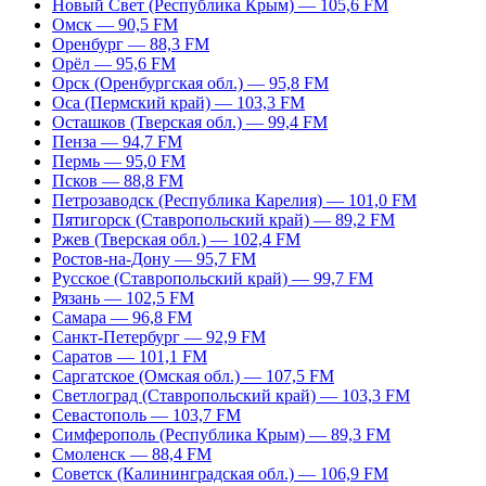
Новый Свет (Республика Крым) — 105,6 FM
Омск — 90,5 FM
Оренбург — 88,3 FM
Орёл — 95,6 FM
Орск (Оренбургская обл.) — 95,8 FM
Оса (Пермский край) — 103,3 FM
Осташков (Тверская обл.) — 99,4 FM
Пенза — 94,7 FM
Пермь — 95,0 FM
Псков — 88,8 FM
Петрозаводск (Республика Карелия) — 101,0 FM
Пятигорск (Ставропольский край) — 89,2 FM
Ржев (Тверская обл.) — 102,4 FM
Ростов-на-Дону — 95,7 FM
Русское (Ставропольский край) — 99,7 FM
Рязань — 102,5 FM
Самара — 96,8 FM
Санкт-Петербург — 92,9 FM
Саратов — 101,1 FM
Саргатское (Омская обл.) — 107,5 FM
Светлоград (Ставропольский край) — 103,3 FM
Севастополь — 103,7 FM
Симферополь (Республика Крым) — 89,3 FM
Смоленск — 88,4 FM
Советск (Калининградская обл.) — 106,9 FM