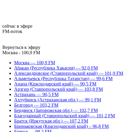
сейчас в эфире
FM-поток
Вернуться к эфиру
Москва - 100,9 FM
Москва — 100,9 FM
Абакан (Республика Хакасия) — 92,0 FM
Александровское (Ставропольский край) — 101,9 FM
Альметьевск (Республика Татарстан) — 99,6 FM
Анапа (Краснодарский край) — 90,5 FM
Арзгир (Ставропольский край) — 103,8 FM
Астрахань — 90,5 FM
Ахтубинск (Астраханская обл.) — 99,1 FM
Белгород — 103,2 FM
Бердянск (Запорожская обл.) — 102,7 FM
Благодарный (Ставропольский край) — 101,2 FM
Братск (Иркутская обл.) — 107,2 FM
Бриньковская (Краснодарский край) – 96,8 FM
Брянск — 98,2 FM