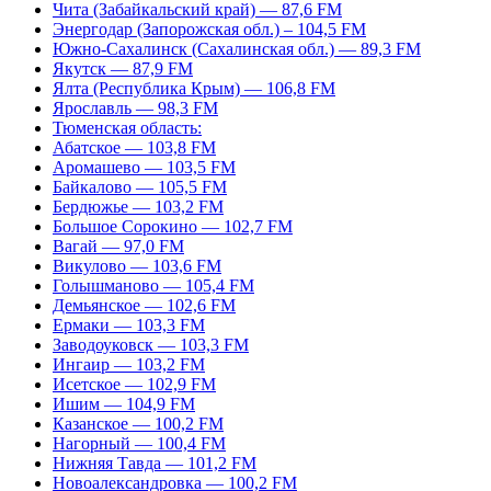
Чита (Забайкальский край) — 87,6 FM
Энергодар (Запорожская обл.) – 104,5 FM
Южно-Сахалинск (Сахалинская обл.) — 89,3 FM
Якутск — 87,9 FM
Ялта (Республика Крым) — 106,8 FM
Ярославль — 98,3 FM
Тюменская область:
Абатское — 103,8 FM
Аромашево — 103,5 FM
Байкалово — 105,5 FM
Бердюжье — 103,2 FM
Большое Сорокино — 102,7 FM
Вагай — 97,0 FM
Викулово — 103,6 FM
Голышманово — 105,4 FM
Демьянское — 102,6 FM
Ермаки — 103,3 FM
Заводоуковск — 103,3 FM
Ингаир — 103,2 FM
Исетское — 102,9 FM
Ишим — 104,9 FM
Казанское — 100,2 FM
Нагорный — 100,4 FM
Нижняя Тавда — 101,2 FM
Новоалександровка — 100,2 FM