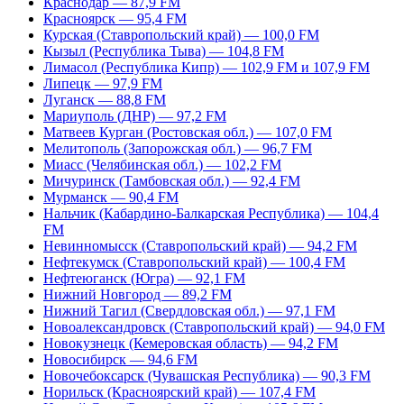
Краснодар — 87,9 FM
Красноярск — 95,4 FM
Курская (Ставропольский край) — 100,0 FM
Кызыл (Республика Тыва) — 104,8 FM
Лимасол (Республика Кипр) — 102,9 FM и 107,9 FM
Липецк — 97,9 FM
Луганск — 88,8 FM
Мариуполь (ДНР) — 97,2 FM
Матвеев Курган (Ростовская обл.) — 107,0 FM
Мелитополь (Запорожская обл.) — 96,7 FM
Миасс (Челябинская обл.) — 102,2 FM
Мичуринск (Тамбовская обл.) — 92,4 FM
Мурманск — 90,4 FM
Нальчик (Кабардино-Балкарская Республика) — 104,4
FM
Невинномысск (Ставропольский край) — 94,2 FM
Нефтекумск (Ставропольский край) — 100,4 FM
Нефтеюганск (Югра) — 92,1 FM
Нижний Новгород — 89,2 FM
Нижний Тагил (Свердловская обл.) — 97,1 FM
Новоалександровск (Ставропольский край) — 94,0 FM
Новокузнецк (Кемеровская область) — 94,2 FM
Новосибирск — 94,6 FM
Новочебоксарск (Чувашская Республика) — 90,3 FM
Норильск (Красноярский край) — 107,4 FM