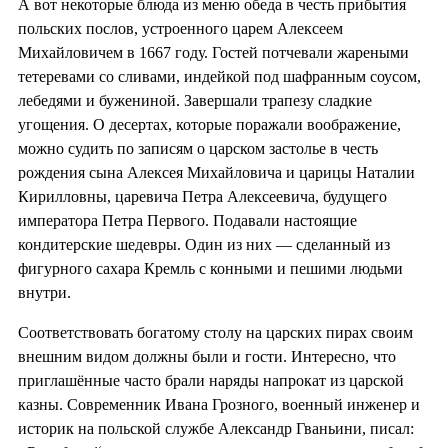
А вот некоторые блюда из меню обеда в честь прибытия
польских послов, устроенного царем Алексеем
Михайловичем в 1667 году. Гостей потчевали жареными
тетеревами со сливами, индейкой под шафранным соусом,
лебедями и бужениной. Завершали трапезу сладкие
угощения. О десертах, которые поражали воображение,
можно судить по записям о царском застолье в честь
рождения сына Алексея Михайловича и царицы Наталии
Кирилловны, царевича Петра Алексеевича, будущего
императора Петра Первого. Подавали настоящие
кондитерские шедевры. Один из них — сделанный из
фигурного сахара Кремль с конными и пешими людьми
внутри.
Соответствовать богатому столу на царских пирах своим
внешним видом должны были и гости. Интересно, что
приглашённые часто брали наряды напрокат из царской
казны. Современник Ивана Грозного, военный инженер и
историк на польской службе Александр Гваньини, писал: