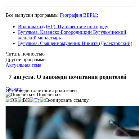
Все выпуски программы
География ВЕРЫ:
Волноваха (ДНР). Путешествие по городу
Бугульма. Казанско-Богородицкий Бугульминский
женский монастырь
Бугульма. Священномученик Никита (Делекторский)
Читать полностью
Другие программы
Актуальная тема
7 августа. О заповеди почитания родителей
Скачать
О заповеди почитания родителей
Поделиться