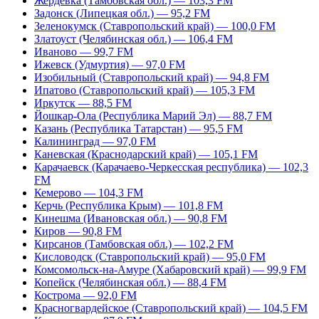
Жердевка (Тамбовская обл.) — 103,3 FM
Задонск (Липецкая обл.) — 95,2 FM
Зеленокумск (Ставропольский край) — 100,0 FM
Златоуст (Челябинская обл.) — 106,4 FM
Иваново — 99,7 FM
Ижевск (Удмуртия) — 97,0 FM
Изобильный (Ставропольский край) — 94,8 FM
Ипатово (Ставропольский край) — 105,3 FM
Иркутск — 88,5 FM
Йошкар-Ола (Республика Марий Эл) — 88,7 FM
Казань (Республика Татарстан) — 95,5 FM
Калининград — 97,0 FM
Каневская (Краснодарский край) — 105,1 FM
Карачаевск (Карачаево-Черкесская республика) — 102,3
FM
Кемерово — 104,3 FM
Керчь (Республика Крым) — 101,8 FM
Кинешма (Ивановская обл.) — 90,8 FM
Киров — 90,8 FM
Кирсанов (Тамбовская обл.) — 102,2 FM
Кисловодск (Ставропольский край) — 95,0 FM
Комсомольск-на-Амуре (Хабаровский край) — 99,9 FM
Копейск (Челябинская обл.) — 88,4 FM
Кострома — 92,0 FM
Красногвардейское (Ставропольский край) — 104,5 FM