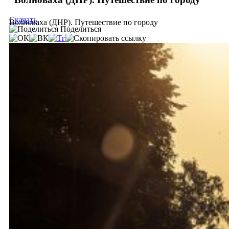
Скачать
Волноваха (ДНР). Путешествие по городу
Поделиться