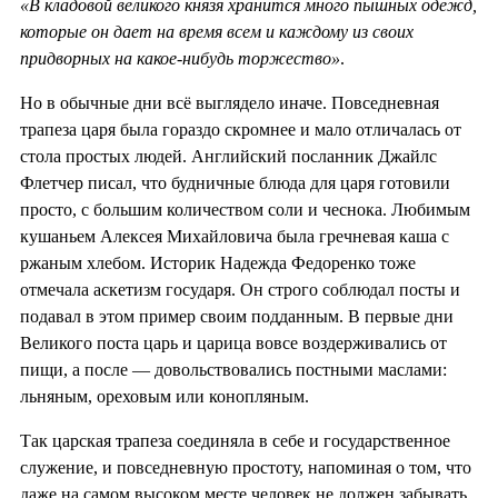
«В кладовой великого князя хранится много пышных одежд,
которые он дает на время всем и каждому из своих
придворных на какое-нибудь торжество»
.
Но в обычные дни всё выглядело иначе. Повседневная
трапеза царя была гораздо скромнее и мало отличалась от
стола простых людей. Английский посланник Джайлс
Флетчер писал, что будничные блюда для царя готовили
просто, с большим количеством соли и чеснока. Любимым
кушаньем Алексея Михайловича была гречневая каша с
ржаным хлебом. Историк Надежда Федоренко тоже
отмечала аскетизм государя. Он строго соблюдал посты и
подавал в этом пример своим подданным. В первые дни
Великого поста царь и царица вовсе воздерживались от
пищи, а после — довольствовались постными маслами:
льняным, ореховым или конопляным.
Так царская трапеза соединяла в себе и государственное
служение, и повседневную простоту, напоминая о том, что
даже на самом высоком месте человек не должен забывать