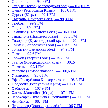
Ставрополь — 93,0 FM
Старый Оскол (Белгородская обл.) — 104,0 FM
Судак (Республика Крым) — 105,6 FM
Сургут (Югра) — 92,1 FM
Сызрань (Самарская обл.) — 98,3 FM
Тамбов — 99,9 FM
Тверь — 89,4 FM
Тёмкино (Смоленская обл.) — 96,1 FM
Тирасполь (Приднестровье) — 88,3 FM
Тихорецк (Краснодарский край) — 102,4 FM
Токмак (Запорожская обл.) — 104,9 FM
Тольятти (Самарская обл.) — 94,9 FM
Томск — 92,6 FM
Торжок (Тверская обл.) — 94,7 FM
Туапсе (Краснодарский край) — 106,5
Тюмень — 92,4 FM
Уварово (Тамбовская обл.) — 100,6 FM
Ульяновск — 93,6 FM
Уфа (Республика Башкортостан) — 98,8 FM
Феодосия (Республика Крым) — 106,1 FM
Хабаровск — 107,9 FM
Ханты-Мансийск (Югра) — 107,1 FM
Чебоксары (Чувашская Республика) — 90,3 FM
Челябинск — 88,4 FM
Череповец (Вологодская обл.) — 106,7 FM