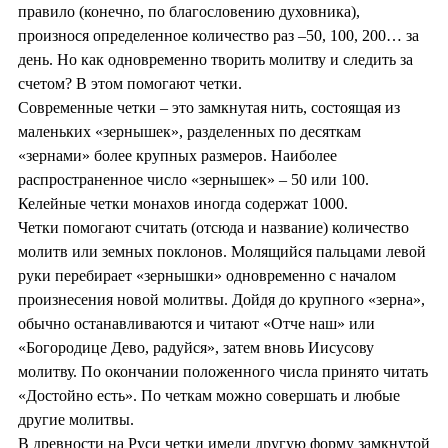
правило (конечно, по благословению духовника),
произнося определенное количество раз –50, 100, 200… за
день. Но как одновременно творить молитву и следить за
счетом? В этом помогают четки.
Современные четки – это замкнутая нить, состоящая из
маленьких «зернышек», разделенных по десяткам
«зернами» более крупных размеров. Наиболее
распространенное число «зернышек» – 50 или 100.
Келейные четки монахов иногда содержат 1000.
Четки помогают считать (отсюда и название) количество
молитв или земных поклонов. Молящийся пальцами левой
руки перебирает «зернышки» одновременно с началом
произнесения новой молитвы. Дойдя до крупного «зерна»,
обычно останавливаются и читают «Отче наш» или
«Богородице Дево, радуйся», затем вновь Иисусову
молитву. По окончании положенного числа принято читать
«Достойно есть». По четкам можно совершать и любые
другие молитвы.
В древности на Руси четки имели другую форму замкнутой