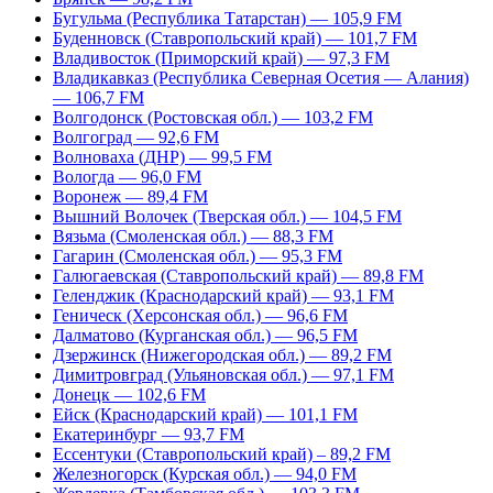
Бугульма (Республика Татарстан) — 105,9 FM
Буденновск (Ставропольский край) — 101,7 FM
Владивосток (Приморский край) — 97,3 FM
Владикавказ (Республика Северная Осетия — Алания)
— 106,7 FM
Волгодонск (Ростовская обл.) — 103,2 FM
Волгоград — 92,6 FM
Волноваха (ДНР) — 99,5 FM
Вологда — 96,0 FM
Воронеж — 89,4 FM
Вышний Волочек (Тверская обл.) — 104,5 FM
Вязьма (Смоленская обл.) — 88,3 FM
Гагарин (Смоленская обл.) — 95,3 FM
Галюгаевская (Ставропольский край) — 89,8 FM
Геленджик (Краснодарский край) — 93,1 FM
Геническ (Херсонская обл.) — 96,6 FM
Далматово (Курганская обл.) — 96,5 FM
Дзержинск (Нижегородская обл.) — 89,2 FM
Димитровград (Ульяновская обл.) — 97,1 FM
Донецк — 102,6 FM
Ейск (Краснодарский край) — 101,1 FM
Екатеринбург — 93,7 FM
Ессентуки (Ставропольский край) – 89,2 FM
Железногорск (Курская обл.) — 94,0 FM