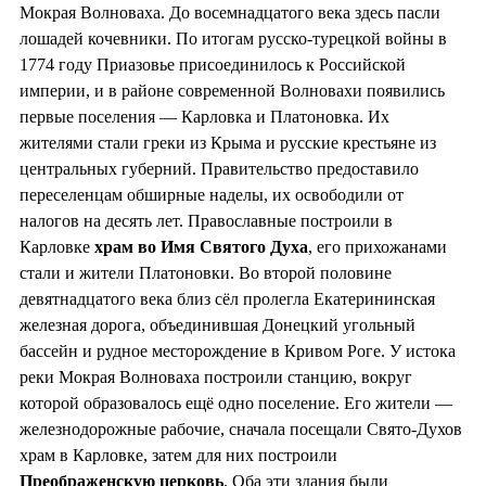
Мокрая Волноваха. До восемнадцатого века здесь пасли
лошадей кочевники. По итогам русско-турецкой войны в
1774 году Приазовье присоединилось к Российской
империи, и в районе современной Волновахи появились
первые поселения — Карловка и Платоновка. Их
жителями стали греки из Крыма и русские крестьяне из
центральных губерний. Правительство предоставило
переселенцам обширные наделы, их освободили от
налогов на десять лет. Православные построили в
Карловке
храм во
Имя Святого Духа
, его прихожанами
стали и жители Платоновки. Во второй половине
девятнадцатого века близ сёл пролегла Екатерининская
железная дорога, объединившая Донецкий угольный
бассейн и рудное месторождение в Кривом Роге. У истока
реки Мокрая Волноваха построили станцию, вокруг
которой образовалось ещё одно поселение. Его жители —
железнодорожные рабочие, сначала посещали Свято-Духов
храм в Карловке, затем для них построили
Преображенскую церковь
. Оба эти здания были