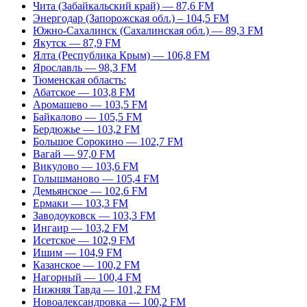
Чита (Забайкальский край) — 87,6 FM
Энергодар (Запорожская обл.) – 104,5 FM
Южно-Сахалинск (Сахалинская обл.) — 89,3 FM
Якутск — 87,9 FM
Ялта (Республика Крым) — 106,8 FM
Ярославль — 98,3 FM
Тюменская область:
Абатское — 103,8 FM
Аромашево — 103,5 FM
Байкалово — 105,5 FM
Бердюжье — 103,2 FM
Большое Сорокино — 102,7 FM
Вагай — 97,0 FM
Викулово — 103,6 FM
Голышманово — 105,4 FM
Демьянское — 102,6 FM
Ермаки — 103,3 FM
Заводоуковск — 103,3 FM
Ингаир — 103,2 FM
Исетское — 102,9 FM
Ишим — 104,9 FM
Казанское — 100,2 FM
Нагорный — 100,4 FM
Нижняя Тавда — 101,2 FM
Новоалександровка — 100,2 FM