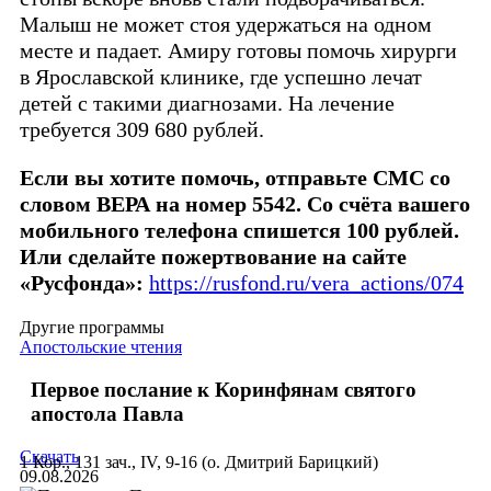
Малыш не может стоя удержаться на одном
месте и падает. Амиру готовы помочь хирурги
в Ярославской клинике, где успешно лечат
детей с такими диагнозами. На лечение
требуется 309 680 рублей.
Если вы хотите помочь, отправьте СМС со
словом ВЕРА на номер 5542. Со счёта вашего
мобильного телефона спишется 100 рублей.
Или сделайте пожертвование на сайте
«Русфонда»:
https://rusfond.ru/vera_actions/074
Другие программы
Апостольские чтения
Первое послание к Коринфянам святого
апостола Павла
Скачать
1 Кор., 131 зач., IV, 9-16 (о. Дмитрий Барицкий)
09.08.2026