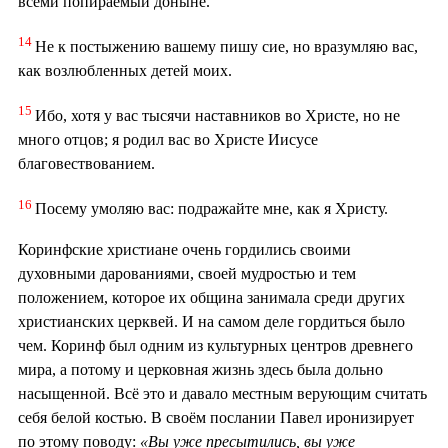
всеми попираемый доныне.
14
Не к постыжению вашему пишу сие, но вразумляю вас,
как возлюбленных детей моих.
15
Ибо, хотя у вас тысячи наставников во Христе, но не
много отцов; я родил вас во Христе Иисусе
благовествованием.
16
Посему умоляю вас: подражайте мне, как я Христу.
Коринфские христиане очень гордились своими
духовными дарованиями, своей мудростью и тем
положением, которое их община занимала среди других
христианских церквей. И на самом деле гордиться было
чем. Коринф был одним из культурных центров древнего
мира, а потому и церковная жизнь здесь была дольно
насыщенной. Всё это и давало местным верующим считать
себя белой костью. В своём послании Павел иронизирует
по этому поводу:
«Вы уже пресытились, вы уже