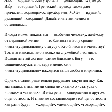
ЛЕ́х — ходящий, וּפֹעֵל у-фо-Э́ль — делающий, וְדֹבֵר ве-до-
ВЕ́р — говорящий. Греческий перевод также дает
причастия: πορευόμενος, ἐργαζόμενος, λαλῶν — идущий,
делающий, говорящий. Давайте на этом немного
остановимся.
Иногда может показаться — особенно человеку, далёкому
от церковной жизни, — что близость к Богу сродни
«институциональному статусу». Кто близок к начальству?
Тот, кто максимально высоко на служебной лестнице.
Исходя из этой логики, самые близкие к Богу — это
священнослужители, ведь именно они
«институционально» находятся выше любого мирянина.
Однако псалом решительно разрушает такую логику. Как
мы видим, в псалме ни слова не сказано о «статусах»,
«чинах» и «званиях». В нём речь — совершенно о другом:
о целостности. И главные составляющие этой целостности
как раз и будут — «ходящий», «делающий», «говорящий».