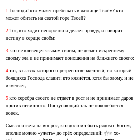
1
Господи! кто может пребывать в жилище Твоём? кто
может обитать на святой горе Твоей?
2
Тот, кто ходит непорочно и делает правду, и говорит
истину в сердце своём;
3
кто не клевещет языком своим, не делает искреннему
своему зла и не принимает поношения на ближнего своего;
4
тот, в глазах которого презрен отверженный, но который
боящихся Господа славит; кто клянётся, хотя бы злому, и не
изменяет;
5
кто серебра своего не отдает в рост и не принимает даров
против невинного. Поступающий так не поколеблется
вовек.
Смысл ответа на вопрос, кто достоин быть рядом с Богом,
вполне можно «ужать» до трёх определений: הוֹלֵךְ хо-