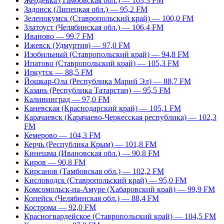
Жердевка (Тамбовская обл.) — 103,3 FM
Задонск (Липецкая обл.) — 95,2 FM
Зеленокумск (Ставропольский край) — 100,0 FM
Златоуст (Челябинская обл.) — 106,4 FM
Иваново — 99,7 FM
Ижевск (Удмуртия) — 97,0 FM
Изобильный (Ставропольский край) — 94,8 FM
Ипатово (Ставропольский край) — 105,3 FM
Иркутск — 88,5 FM
Йошкар-Ола (Республика Марий Эл) — 88,7 FM
Казань (Республика Татарстан) — 95,5 FM
Калининград — 97,0 FM
Каневская (Краснодарский край) — 105,1 FM
Карачаевск (Карачаево-Черкесская республика) — 102,3
FM
Кемерово — 104,3 FM
Керчь (Республика Крым) — 101,8 FM
Кинешма (Ивановская обл.) — 90,8 FM
Киров — 90,8 FM
Кирсанов (Тамбовская обл.) — 102,2 FM
Кисловодск (Ставропольский край) — 95,0 FM
Комсомольск-на-Амуре (Хабаровский край) — 99,9 FM
Копейск (Челябинская обл.) — 88,4 FM
Кострома — 92,0 FM
Красногвардейское (Ставропольский край) — 104,5 FM