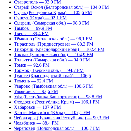
Ставрополь — 93,0 FM
Старый Оскол (Белгородская обл.) — 104,0 FM
Судак (Республика Крым) — 105,6 FM
Сургут (Югра) — 92,1 FM
Сызрань (Самарская обл.) — 98,3 FM
Тамбов — 99,9 FM
Тверь — 89,4 FM
Тёмкино (Смоленская обл.) — 96,1 FM
Тирасполь (Приднестровье) — 88,3 FM
Тихорецк (Краснодарский край) — 102,4 FM
Токмак (Запорожская обл.) — 104,9 FM
Тольятти (Самарская обл.) — 94,9 FM
Томск — 92,6 FM
Торжок (Тверская обл.) — 94,7 FM
Туапсе (Краснодарский край) — 106,5
Тюмень — 92,4 FM
Уварово (Тамбовская обл.) — 100,6 FM
Ульяновск — 93,6 FM
Уфа (Республика Башкортостан) — 98,8 FM
Феодосия (Республика Крым) — 106,1 FM
Хабаровск — 107,9 FM
Ханты-Мансийск (Югра) — 107,1 FM
Чебоксары (Чувашская Республика) — 90,3 FM
Челябинск — 88,4 FM
Череповец (Вологодская обл.) — 106,7 FM