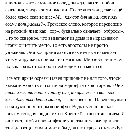
апостольского служения: голод, жажда, нагота, побои,
скитания, труд своими руками. После апостол делает ещё
более яркое сравнение:
«Мы, как сор для мира, как прах,
всеми попираемый»
. Греческое слово, которое переведено
на русский язык как «сор», буквально означает «отбросы».
Это то скверное, что выметают из дома и выбрасывают,
чтобы очистить место. То есть апостолы не просто
унижены. Они воспринимаются как нечто, что мешает
этому миру жить привычной жизнью. Мир воспринимает
их как грязь, от которой необходимо избавиться.
Все эти яркие образы Павел приводит не для того, чтобы
вызвать жалость и излить на коринфян свою горечь.
«Не к
постыжению вашему пишу сие, но вразумляю вас, как
возлюбленных детей моих»
, — поясняет он. Павел ощущает
себя духовным отцом коринфян. Ведь именно он, как
читаем сегодня, родил их во Христе благовествованием. И
он хочет, чтобы и коринфские христиане также приняли
этот дар отцовства и могли бы дальше передавать тот Дух