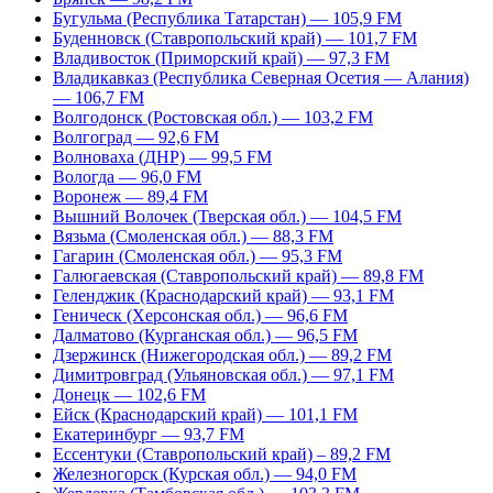
Бугульма (Республика Татарстан) — 105,9 FM
Буденновск (Ставропольский край) — 101,7 FM
Владивосток (Приморский край) — 97,3 FM
Владикавказ (Республика Северная Осетия — Алания)
— 106,7 FM
Волгодонск (Ростовская обл.) — 103,2 FM
Волгоград — 92,6 FM
Волноваха (ДНР) — 99,5 FM
Вологда — 96,0 FM
Воронеж — 89,4 FM
Вышний Волочек (Тверская обл.) — 104,5 FM
Вязьма (Смоленская обл.) — 88,3 FM
Гагарин (Смоленская обл.) — 95,3 FM
Галюгаевская (Ставропольский край) — 89,8 FM
Геленджик (Краснодарский край) — 93,1 FM
Геническ (Херсонская обл.) — 96,6 FM
Далматово (Курганская обл.) — 96,5 FM
Дзержинск (Нижегородская обл.) — 89,2 FM
Димитровград (Ульяновская обл.) — 97,1 FM
Донецк — 102,6 FM
Ейск (Краснодарский край) — 101,1 FM
Екатеринбург — 93,7 FM
Ессентуки (Ставропольский край) – 89,2 FM
Железногорск (Курская обл.) — 94,0 FM