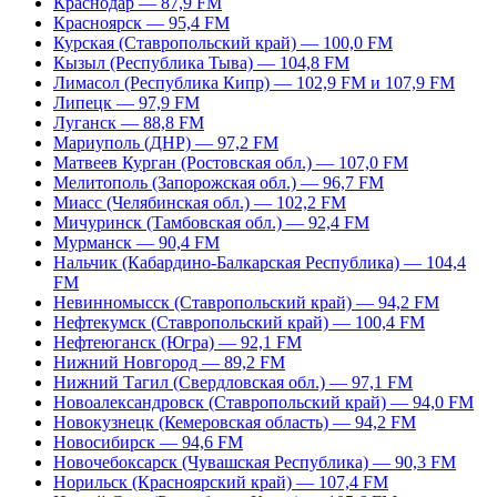
Краснодар — 87,9 FM
Красноярск — 95,4 FM
Курская (Ставропольский край) — 100,0 FM
Кызыл (Республика Тыва) — 104,8 FM
Лимасол (Республика Кипр) — 102,9 FM и 107,9 FM
Липецк — 97,9 FM
Луганск — 88,8 FM
Мариуполь (ДНР) — 97,2 FM
Матвеев Курган (Ростовская обл.) — 107,0 FM
Мелитополь (Запорожская обл.) — 96,7 FM
Миасс (Челябинская обл.) — 102,2 FM
Мичуринск (Тамбовская обл.) — 92,4 FM
Мурманск — 90,4 FM
Нальчик (Кабардино-Балкарская Республика) — 104,4
FM
Невинномысск (Ставропольский край) — 94,2 FM
Нефтекумск (Ставропольский край) — 100,4 FM
Нефтеюганск (Югра) — 92,1 FM
Нижний Новгород — 89,2 FM
Нижний Тагил (Свердловская обл.) — 97,1 FM
Новоалександровск (Ставропольский край) — 94,0 FM
Новокузнецк (Кемеровская область) — 94,2 FM
Новосибирск — 94,6 FM
Новочебоксарск (Чувашская Республика) — 90,3 FM
Норильск (Красноярский край) — 107,4 FM