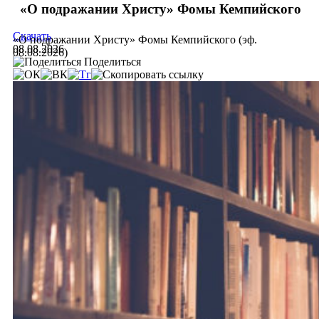
«О подражании Христу» Фомы Кемпийского
Скачать
«О подражании Христу» Фомы Кемпийского (эф.
08.08.2026
08.08.2026)
Поделиться