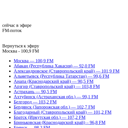
сейчас в эфире
FM-поток
Вернуться к эфиру
Москва - 100,9 FM
Москва — 100,9 FM
Абакан (Республика Хакасия) — 92,0 FM
Александровское (Ставропольский край) — 101,9 FM
Альметьевск (Республика Татарстан) — 99,6 FM
Анапа (Краснодарский край) — 90,5 FM
Арзгир (Ставропольский край) — 103,8 FM
Астрахань — 90,5 FM
Ахтубинск (Астраханская обл.) — 99,1 FM
Белгород — 103,2 FM
Бердянск (Запорожская обл.) — 102,7 FM
Благодарный (Ставропольский край) — 101,2 FM
Братск (Иркутская обл.) — 107,2 FM
Бриньковская (Краснодарский край) – 96,8 FM
Брянск — 98,2 FM