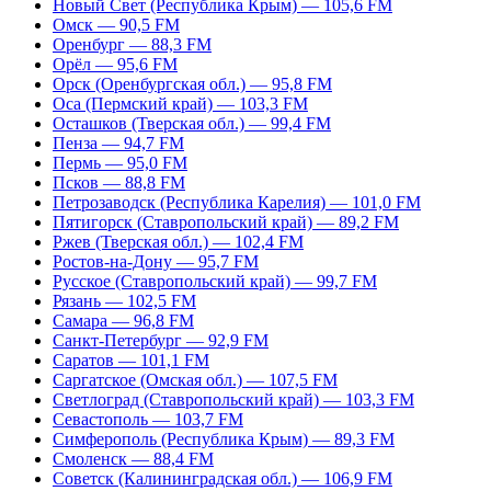
Новый Свет (Республика Крым) — 105,6 FM
Омск — 90,5 FM
Оренбург — 88,3 FM
Орёл — 95,6 FM
Орск (Оренбургская обл.) — 95,8 FM
Оса (Пермский край) — 103,3 FM
Осташков (Тверская обл.) — 99,4 FM
Пенза — 94,7 FM
Пермь — 95,0 FM
Псков — 88,8 FM
Петрозаводск (Республика Карелия) — 101,0 FM
Пятигорск (Ставропольский край) — 89,2 FM
Ржев (Тверская обл.) — 102,4 FM
Ростов-на-Дону — 95,7 FM
Русское (Ставропольский край) — 99,7 FM
Рязань — 102,5 FM
Самара — 96,8 FM
Санкт-Петербург — 92,9 FM
Саратов — 101,1 FM
Саргатское (Омская обл.) — 107,5 FM
Светлоград (Ставропольский край) — 103,3 FM
Севастополь — 103,7 FM
Симферополь (Республика Крым) — 89,3 FM
Смоленск — 88,4 FM
Советск (Калининградская обл.) — 106,9 FM