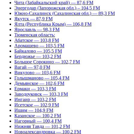
Чита (Забайкальский край) — 87,6 FM
Энергодар (Запорожская обл.) – 104,5 FM
Южно-Сахалинск (Сахалинская обл.) — 89,3 FM
Якутск — 87,9 FM
Ялта (Республика Крым) — 106,8 FM
Ярославль — 98,3 FM
Тюменская область:
Абатское — 103,8 FM
Аромашево — 103,5 FM
Байкалово — 105,5 FM
Бердюжье — 103,2 FM
Большое Сорокино — 102,7 FM
Вагай — 97,0 FM
Викулово — 103,6 FM
Голышманово — 105,4 FM
Демьянское — 102,6 FM
Ермаки — 103,3 FM
Заводоуковск — 103,3 FM
Ингаир — 103,2 FM
Исетское — 102,9 FM
Ишим — 104,9 FM
Казанское — 100,2 FM
Нагорный — 100,4 FM
Нижняя Тавда — 101,2 FM
Новоалександровка — 100,2 FM