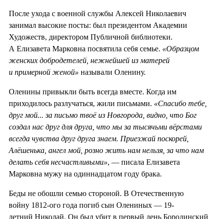
После ухода с военной службы Алексей Николаевич
занимал высокие посты: был президентом Академии
Художеств, директором Публичной библиотеки.
А Елизавета Марковна посвятила себя семье.
«Образцом
женских добродетелей, нежнейшей из матерей
и примерной женой»
называли Оленину.
Оленины привыкли быть всегда вместе. Когда им
приходилось разлучаться, жили письмами.
«Спасибо тебе,
друг мой... за письмо твоё из Новгорода, видно, что Бог
создал нас друг для друга, что мы за тысячьми вёрстами
всегда чувства друг друга знаем. Приезжай поскорей,
Алёшенька, ангел мой, розно жить нам нельзя, за что нам
делать себя несчастливыми»
, — писала Елизавета
Марковна мужу на одиннадцатом году брака.
Беды не обошли семью стороной. В Отечественную
войну 1812-ого года погиб сын Олениных — 19-
летний Николай. Он был убит в первый день Бородинский