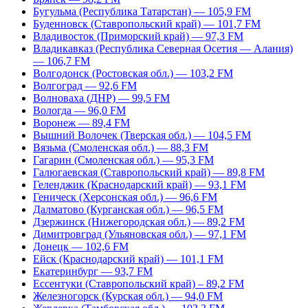
Бугульма (Республика Татарстан) — 105,9 FM
Буденновск (Ставропольский край) — 101,7 FM
Владивосток (Приморский край) — 97,3 FM
Владикавказ (Республика Северная Осетия — Алания)
— 106,7 FM
Волгодонск (Ростовская обл.) — 103,2 FM
Волгоград — 92,6 FM
Волноваха (ДНР) — 99,5 FM
Вологда — 96,0 FM
Воронеж — 89,4 FM
Вышний Волочек (Тверская обл.) — 104,5 FM
Вязьма (Смоленская обл.) — 88,3 FM
Гагарин (Смоленская обл.) — 95,3 FM
Галюгаевская (Ставропольский край) — 89,8 FM
Геленджик (Краснодарский край) — 93,1 FM
Геническ (Херсонская обл.) — 96,6 FM
Далматово (Курганская обл.) — 96,5 FM
Дзержинск (Нижегородская обл.) — 89,2 FM
Димитровград (Ульяновская обл.) — 97,1 FM
Донецк — 102,6 FM
Ейск (Краснодарский край) — 101,1 FM
Екатеринбург — 93,7 FM
Ессентуки (Ставропольский край) – 89,2 FM
Железногорск (Курская обл.) — 94,0 FM