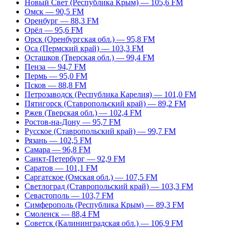
Новый Свет (Республика Крым) — 105,6 FM
Омск — 90,5 FM
Оренбург — 88,3 FM
Орёл — 95,6 FM
Орск (Оренбургская обл.) — 95,8 FM
Оса (Пермский край) — 103,3 FM
Осташков (Тверская обл.) — 99,4 FM
Пенза — 94,7 FM
Пермь — 95,0 FM
Псков — 88,8 FM
Петрозаводск (Республика Карелия) — 101,0 FM
Пятигорск (Ставропольский край) — 89,2 FM
Ржев (Тверская обл.) — 102,4 FM
Ростов-на-Дону — 95,7 FM
Русское (Ставропольский край) — 99,7 FM
Рязань — 102,5 FM
Самара — 96,8 FM
Санкт-Петербург — 92,9 FM
Саратов — 101,1 FM
Саргатское (Омская обл.) — 107,5 FM
Светлоград (Ставропольский край) — 103,3 FM
Севастополь — 103,7 FM
Симферополь (Республика Крым) — 89,3 FM
Смоленск — 88,4 FM
Советск (Калининградская обл.) — 106,9 FM