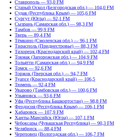
Ставрополь — 93,0 FM
Старый Оскол (Белгородская обл.) — 104,0 FM
Судак (Республика Крым) — 105,6 FM
Сургут (Югра) — 92,1 FM
Сызрань (Самарская обл.) — 98,3 FM
Тамбов — 99,9 FM
Тверь — 89,4 FM
Тёмкино (Смоленская обл.) — 96,1 FM
Тирасполь (Приднестровье) — 88,3 FM
Тихорецк (Краснодарский край) — 102,4 FM
Токмак (Запорожская обл.) — 104,9 FM
Тольятти (Самарская обл.) — 94,9 FM
Томск — 92,6 FM
Торжок (Тверская обл.) — 94,7 FM
Туапсе (Краснодарский край) — 106,5
Тюмень — 92,4 FM
Уварово (Тамбовская обл.) — 100,6 FM
Ульяновск — 93,6 FM
Уфа (Республика Башкортостан) — 98,8 FM
Феодосия (Республика Крым) — 106,1 FM
Хабаровск — 107,9 FM
Ханты-Мансийск (Югра) — 107,1 FM
Чебоксары (Чувашская Республика) — 90,3 FM
Челябинск — 88,4 FM
Череповец (Вологодская обл.) — 106,7 FM