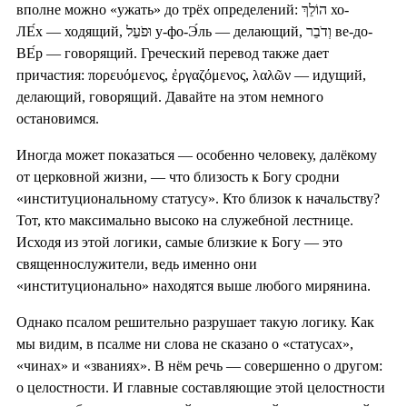
вполне можно «ужать» до трёх определений: הוֹלֵךְ хо-
ЛЕ́х — ходящий, וּפֹעֵל у-фо-Э́ль — делающий, וְדֹבֵר ве-до-
ВЕ́р — говорящий. Греческий перевод также дает
причастия: πορευόμενος, ἐργαζόμενος, λαλῶν — идущий,
делающий, говорящий. Давайте на этом немного
остановимся.
Иногда может показаться — особенно человеку, далёкому
от церковной жизни, — что близость к Богу сродни
«институциональному статусу». Кто близок к начальству?
Тот, кто максимально высоко на служебной лестнице.
Исходя из этой логики, самые близкие к Богу — это
священнослужители, ведь именно они
«институционально» находятся выше любого мирянина.
Однако псалом решительно разрушает такую логику. Как
мы видим, в псалме ни слова не сказано о «статусах»,
«чинах» и «званиях». В нём речь — совершенно о другом:
о целостности. И главные составляющие этой целостности