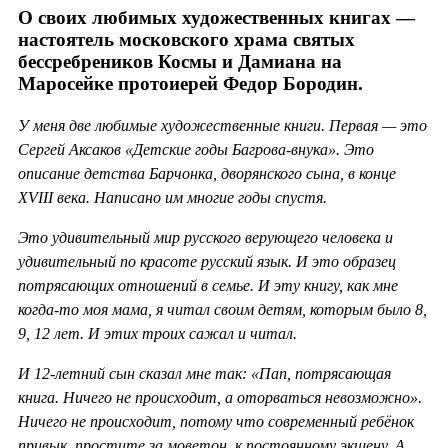
О своих любимых художественных книгах —
настоятель московского храма святых
бессребреников Космы и Дамиана на
Маросейке протоиерей Федор Бородин.
У меня две любимые художественные книги. Первая — это
Сергей Аксаков «Детские годы Багрова-внука». Это
описание детства Барчонка, дворянского сына, в конце
XVIII века. Написано им многие годы спустя.
Это удивительный мир русского верующего человека и
удивительный по красоте русский язык. И это образец
потрясающих отношений в семье. И эту книгу, как мне
когда-то моя мама, я читал своим детям, которым было 8,
9, 12 лет. И этих троих сажал и читал.
И 12-летний сын сказал мне так: «Пап, потрясающая
книга. Ничего не происходит, а оторваться невозможно».
Ничего не происходит, потому что современный ребёнок
привык, простите за моветон, к постоянному экшену. А