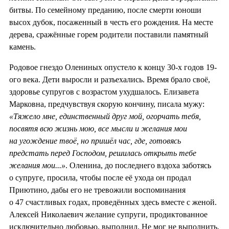
битвы. По семейному преданию, после смерти юноши
высох дубок, посаженный в честь его рождения. На месте
дерева, сражённые горем родители поставили памятный
камень.
Родовое гнездо Олениных опустело к концу 30-х годов 19-
ого века. Дети выросли и разъехались. Время брало своё,
здоровье супругов с возрастом ухудшалось. Елизавета
Марковна, предчувствуя скорую кончину, писала мужу:
«Тяжело мне, единственный друг мой, огорчать тебя,
посвятя всю жизнь мою, все мысли и желания мои
на угождение твоё, но пришёл час, где, готовясь
предстать перед Господом, решилась открыть тебе
желания мои...»
. Оленина, до последнего вздоха заботясь
о супруге, просила, чтобы после её ухода он продал
Приютино, дабы его не тревожили воспоминания
о 47 счастливых годах, проведённых здесь вместе с женой.
Алексей Николаевич желание супруги, продиктованное
исключительно любовью, выполнил. Не мог не выполнить.