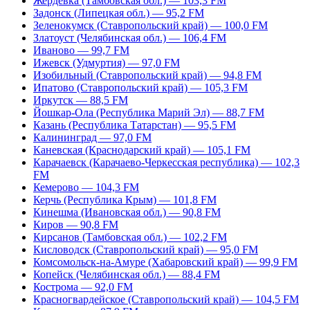
Жердевка (Тамбовская обл.) — 103,3 FM
Задонск (Липецкая обл.) — 95,2 FM
Зеленокумск (Ставропольский край) — 100,0 FM
Златоуст (Челябинская обл.) — 106,4 FM
Иваново — 99,7 FM
Ижевск (Удмуртия) — 97,0 FM
Изобильный (Ставропольский край) — 94,8 FM
Ипатово (Ставропольский край) — 105,3 FM
Иркутск — 88,5 FM
Йошкар-Ола (Республика Марий Эл) — 88,7 FM
Казань (Республика Татарстан) — 95,5 FM
Калининград — 97,0 FM
Каневская (Краснодарский край) — 105,1 FM
Карачаевск (Карачаево-Черкесская республика) — 102,3
FM
Кемерово — 104,3 FM
Керчь (Республика Крым) — 101,8 FM
Кинешма (Ивановская обл.) — 90,8 FM
Киров — 90,8 FM
Кирсанов (Тамбовская обл.) — 102,2 FM
Кисловодск (Ставропольский край) — 95,0 FM
Комсомольск-на-Амуре (Хабаровский край) — 99,9 FM
Копейск (Челябинская обл.) — 88,4 FM
Кострома — 92,0 FM
Красногвардейское (Ставропольский край) — 104,5 FM