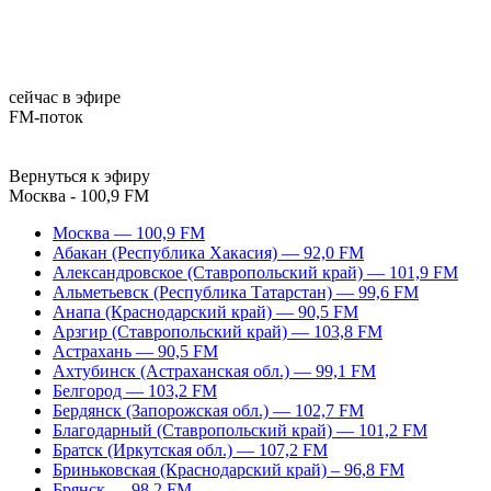
сейчас в эфире
FM-поток
Вернуться к эфиру
Москва - 100,9 FM
Москва — 100,9 FM
Абакан (Республика Хакасия) — 92,0 FM
Александровское (Ставропольский край) — 101,9 FM
Альметьевск (Республика Татарстан) — 99,6 FM
Анапа (Краснодарский край) — 90,5 FM
Арзгир (Ставропольский край) — 103,8 FM
Астрахань — 90,5 FM
Ахтубинск (Астраханская обл.) — 99,1 FM
Белгород — 103,2 FM
Бердянск (Запорожская обл.) — 102,7 FM
Благодарный (Ставропольский край) — 101,2 FM
Братск (Иркутская обл.) — 107,2 FM
Бриньковская (Краснодарский край) – 96,8 FM
Брянск — 98,2 FM