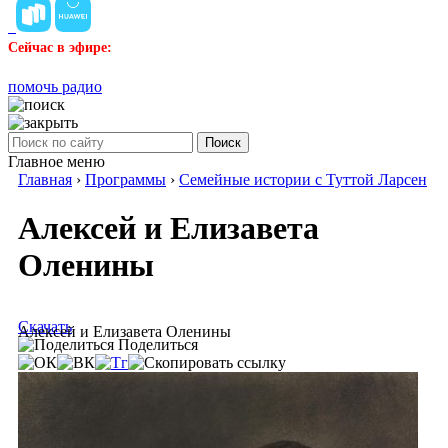
Сейчас в эфире:
помочь радио
Поиск
Главное меню
Главная
›
Программы
›
Семейные истории с Туттой Ларсен
Алексей и Елизавета
Оленины
Скачать
Алексей и Елизавета Оленины
Поделиться