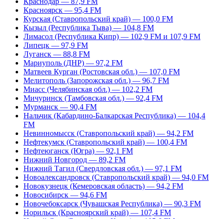
Краснодар — 87,9 FM
Красноярск — 95,4 FM
Курская (Ставропольский край) — 100,0 FM
Кызыл (Республика Тыва) — 104,8 FM
Лимасол (Республика Кипр) — 102,9 FM и 107,9 FM
Липецк — 97,9 FM
Луганск — 88,8 FM
Мариуполь (ДНР) — 97,2 FM
Матвеев Курган (Ростовская обл.) — 107,0 FM
Мелитополь (Запорожская обл.) — 96,7 FM
Миасс (Челябинская обл.) — 102,2 FM
Мичуринск (Тамбовская обл.) — 92,4 FM
Мурманск — 90,4 FM
Нальчик (Кабардино-Балкарская Республика) — 104,4
FM
Невинномысск (Ставропольский край) — 94,2 FM
Нефтекумск (Ставропольский край) — 100,4 FM
Нефтеюганск (Югра) — 92,1 FM
Нижний Новгород — 89,2 FM
Нижний Тагил (Свердловская обл.) — 97,1 FM
Новоалександровск (Ставропольский край) — 94,0 FM
Новокузнецк (Кемеровская область) — 94,2 FM
Новосибирск — 94,6 FM
Новочебоксарск (Чувашская Республика) — 90,3 FM
Норильск (Красноярский край) — 107,4 FM