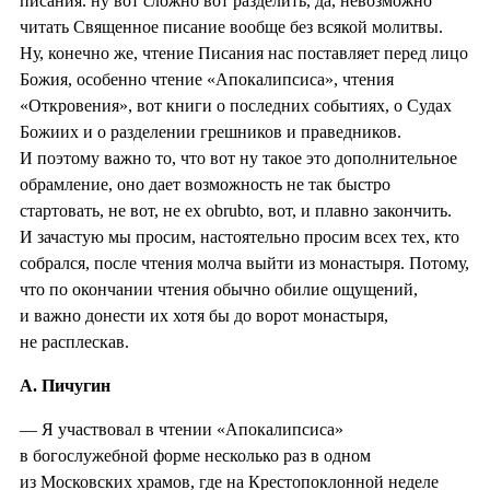
писания. ну вот сложно вот разделить, да, невозможно
читать Священное писание вообще без всякой молитвы.
Ну, конечно же, чтение Писания нас поставляет перед лицо
Божия, особенно чтение «Апокалипсиса», чтения
«Откровения», вот книги о последних событиях, о Судах
Божиих и о разделении грешников и праведников.
И поэтому важно то, что вот ну такое это дополнительное
обрамление, оно дает возможность не так быстро
стартовать, не вот, не ex obrubto, вот, и плавно закончить.
И зачастую мы просим, настоятельно просим всех тех, кто
собрался, после чтения молча выйти из монастыря. Потому,
что по окончании чтения обычно обилие ощущений,
и важно донести их хотя бы до ворот монастыря,
не расплескав.
А. Пичугин
— Я участвовал в чтении «Апокалипсиса»
в богослужебной форме несколько раз в одном
из Московских храмов, где на Крестопоклонной неделе