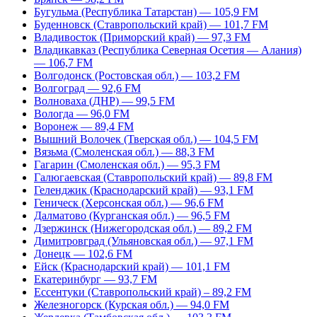
Бугульма (Республика Татарстан) — 105,9 FM
Буденновск (Ставропольский край) — 101,7 FM
Владивосток (Приморский край) — 97,3 FM
Владикавказ (Республика Северная Осетия — Алания)
— 106,7 FM
Волгодонск (Ростовская обл.) — 103,2 FM
Волгоград — 92,6 FM
Волноваха (ДНР) — 99,5 FM
Вологда — 96,0 FM
Воронеж — 89,4 FM
Вышний Волочек (Тверская обл.) — 104,5 FM
Вязьма (Смоленская обл.) — 88,3 FM
Гагарин (Смоленская обл.) — 95,3 FM
Галюгаевская (Ставропольский край) — 89,8 FM
Геленджик (Краснодарский край) — 93,1 FM
Геническ (Херсонская обл.) — 96,6 FM
Далматово (Курганская обл.) — 96,5 FM
Дзержинск (Нижегородская обл.) — 89,2 FM
Димитровград (Ульяновская обл.) — 97,1 FM
Донецк — 102,6 FM
Ейск (Краснодарский край) — 101,1 FM
Екатеринбург — 93,7 FM
Ессентуки (Ставропольский край) – 89,2 FM
Железногорск (Курская обл.) — 94,0 FM