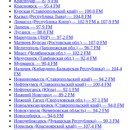
Краснодар — 87,9 FM
Красноярск — 95,4 FM
Курская (Ставропольский край) — 100,0 FM
Кызыл (Республика Тыва) — 104,8 FM
Лимасол (Республика Кипр) — 102,9 FM и 107,9 FM
Липецк — 97,9 FM
Луганск — 88,8 FM
Мариуполь (ДНР) — 97,2 FM
Матвеев Курган (Ростовская обл.) — 107,0 FM
Мелитополь (Запорожская обл.) — 96,7 FM
Миасс (Челябинская обл.) — 102,2 FM
Мичуринск (Тамбовская обл.) — 92,4 FM
Мурманск — 90,4 FM
Нальчик (Кабардино-Балкарская Республика) — 104,4
FM
Невинномысск (Ставропольский край) — 94,2 FM
Нефтекумск (Ставропольский край) — 100,4 FM
Нефтеюганск (Югра) — 92,1 FM
Нижний Новгород — 89,2 FM
Нижний Тагил (Свердловская обл.) — 97,1 FM
Новоалександровск (Ставропольский край) — 94,0 FM
Новокузнецк (Кемеровская область) — 94,2 FM
Новосибирск — 94,6 FM
Новочебоксарск (Чувашская Республика) — 90,3 FM
Норильск (Красноярский край) — 107,4 FM