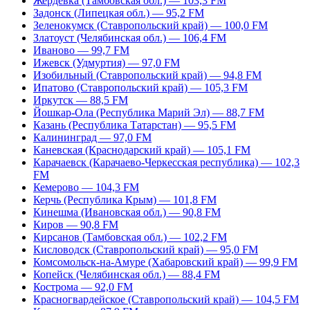
Жердевка (Тамбовская обл.) — 103,3 FM
Задонск (Липецкая обл.) — 95,2 FM
Зеленокумск (Ставропольский край) — 100,0 FM
Златоуст (Челябинская обл.) — 106,4 FM
Иваново — 99,7 FM
Ижевск (Удмуртия) — 97,0 FM
Изобильный (Ставропольский край) — 94,8 FM
Ипатово (Ставропольский край) — 105,3 FM
Иркутск — 88,5 FM
Йошкар-Ола (Республика Марий Эл) — 88,7 FM
Казань (Республика Татарстан) — 95,5 FM
Калининград — 97,0 FM
Каневская (Краснодарский край) — 105,1 FM
Карачаевск (Карачаево-Черкесская республика) — 102,3
FM
Кемерово — 104,3 FM
Керчь (Республика Крым) — 101,8 FM
Кинешма (Ивановская обл.) — 90,8 FM
Киров — 90,8 FM
Кирсанов (Тамбовская обл.) — 102,2 FM
Кисловодск (Ставропольский край) — 95,0 FM
Комсомольск-на-Амуре (Хабаровский край) — 99,9 FM
Копейск (Челябинская обл.) — 88,4 FM
Кострома — 92,0 FM
Красногвардейское (Ставропольский край) — 104,5 FM