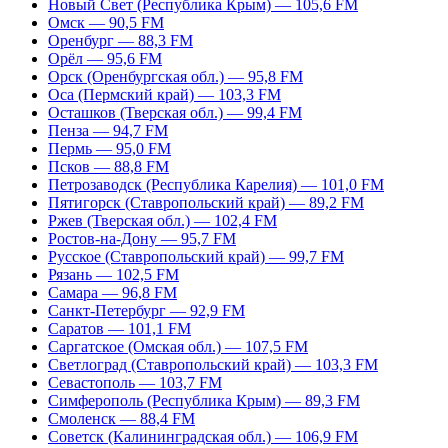
Новый Свет (Республика Крым) — 105,6 FM
Омск — 90,5 FM
Оренбург — 88,3 FM
Орёл — 95,6 FM
Орск (Оренбургская обл.) — 95,8 FM
Оса (Пермский край) — 103,3 FM
Осташков (Тверская обл.) — 99,4 FM
Пенза — 94,7 FM
Пермь — 95,0 FM
Псков — 88,8 FM
Петрозаводск (Республика Карелия) — 101,0 FM
Пятигорск (Ставропольский край) — 89,2 FM
Ржев (Тверская обл.) — 102,4 FM
Ростов-на-Дону — 95,7 FM
Русское (Ставропольский край) — 99,7 FM
Рязань — 102,5 FM
Самара — 96,8 FM
Санкт-Петербург — 92,9 FM
Саратов — 101,1 FM
Саргатское (Омская обл.) — 107,5 FM
Светлоград (Ставропольский край) — 103,3 FM
Севастополь — 103,7 FM
Симферополь (Республика Крым) — 89,3 FM
Смоленск — 88,4 FM
Советск (Калининградская обл.) — 106,9 FM