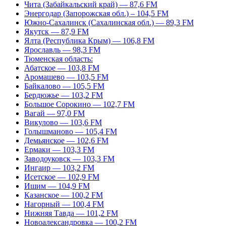
Чита (Забайкальский край) — 87,6 FM
Энергодар (Запорожская обл.) – 104,5 FM
Южно-Сахалинск (Сахалинская обл.) — 89,3 FM
Якутск — 87,9 FM
Ялта (Республика Крым) — 106,8 FM
Ярославль — 98,3 FM
Тюменская область:
Абатское — 103,8 FM
Аромашево — 103,5 FM
Байкалово — 105,5 FM
Бердюжье — 103,2 FM
Большое Сорокино — 102,7 FM
Вагай — 97,0 FM
Викулово — 103,6 FM
Голышманово — 105,4 FM
Демьянское — 102,6 FM
Ермаки — 103,3 FM
Заводоуковск — 103,3 FM
Ингаир — 103,2 FM
Исетское — 102,9 FM
Ишим — 104,9 FM
Казанское — 100,2 FM
Нагорный — 100,4 FM
Нижняя Тавда — 101,2 FM
Новоалександровка — 100,2 FM