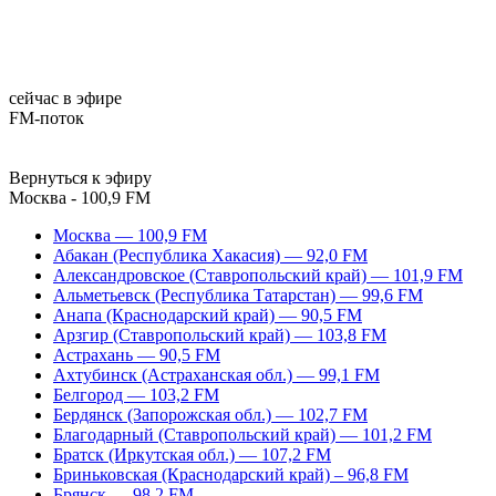
сейчас в эфире
FM-поток
Вернуться к эфиру
Москва - 100,9 FM
Москва — 100,9 FM
Абакан (Республика Хакасия) — 92,0 FM
Александровское (Ставропольский край) — 101,9 FM
Альметьевск (Республика Татарстан) — 99,6 FM
Анапа (Краснодарский край) — 90,5 FM
Арзгир (Ставропольский край) — 103,8 FM
Астрахань — 90,5 FM
Ахтубинск (Астраханская обл.) — 99,1 FM
Белгород — 103,2 FM
Бердянск (Запорожская обл.) — 102,7 FM
Благодарный (Ставропольский край) — 101,2 FM
Братск (Иркутская обл.) — 107,2 FM
Бриньковская (Краснодарский край) – 96,8 FM
Брянск — 98,2 FM