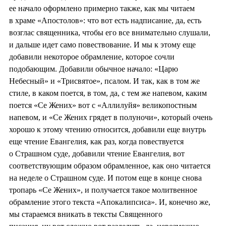
ее начало оформлено примерно также, как мы читаем
в храме «Апостолов»: что вот есть надписание, да, есть
возглас священника, чтобы его все внимательно слушали,
и дальше идет само повествование. И мы к этому еще
добавили некоторое обрамление, которое сочли
подобающим. Добавили обычное начало: «Царю
Небесный» и «Трисвятое», псалом. И так, как в том же
стиле, в каком поется, в том, да, с тем же напевом, каким
поется «Се Жених» вот с «Аллилуйя» великопостным
напевом, и «Се Жених грядет в полуночи», который очень
хорошо к этому чтению относится, добавили еще внутрь
еще чтение Евангелия, как раз, когда повествуется
о Страшном суде, добавили чтение Евангелия, вот
соответствующим образом обрамленное, как оно читается
на неделе о Страшном суде. И потом еще в конце снова
тропарь «Се Жених», и получается такое молитвенное
обрамление этого текста «Апокалипсиса». И, конечно же,
мы стараемся вникать в тексты Священного