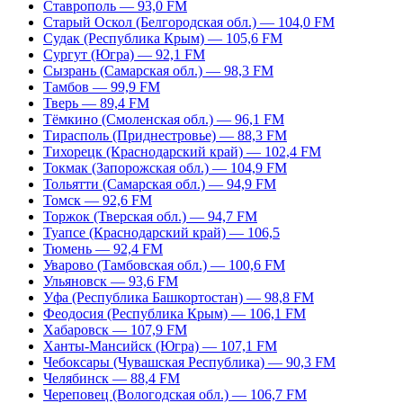
Ставрополь — 93,0 FM
Старый Оскол (Белгородская обл.) — 104,0 FM
Судак (Республика Крым) — 105,6 FM
Сургут (Югра) — 92,1 FM
Сызрань (Самарская обл.) — 98,3 FM
Тамбов — 99,9 FM
Тверь — 89,4 FM
Тёмкино (Смоленская обл.) — 96,1 FM
Тирасполь (Приднестровье) — 88,3 FM
Тихорецк (Краснодарский край) — 102,4 FM
Токмак (Запорожская обл.) — 104,9 FM
Тольятти (Самарская обл.) — 94,9 FM
Томск — 92,6 FM
Торжок (Тверская обл.) — 94,7 FM
Туапсе (Краснодарский край) — 106,5
Тюмень — 92,4 FM
Уварово (Тамбовская обл.) — 100,6 FM
Ульяновск — 93,6 FM
Уфа (Республика Башкортостан) — 98,8 FM
Феодосия (Республика Крым) — 106,1 FM
Хабаровск — 107,9 FM
Ханты-Мансийск (Югра) — 107,1 FM
Чебоксары (Чувашская Республика) — 90,3 FM
Челябинск — 88,4 FM
Череповец (Вологодская обл.) — 106,7 FM