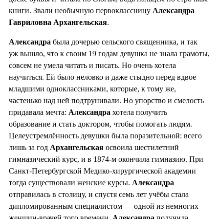
книги. Звали необычную первоклассницу
Александра
Гавриловна Архангельская
.
Александра
была дочерью сельского священника, и так
уж вышло, что к своим 19 годам девушка не знала грамоты,
совсем не умела читать и писать. Но очень хотела
научиться. Ей было неловко и даже стыдно перед вдвое
младшими одноклассниками, которые, к тому же,
частенько над ней подтрунивали. Но упорство и смелость
придавала мечта:
Александра
хотела получить
образование и стать доктором, чтобы помогать людям.
Целеустремлённость девушки была поразительной: всего
лишь за год
Архангельская
освоила шестилетний
гимназический курс, и в 1874-м окончила гимназию. При
Санкт-Петербургской Медико-хирургической академии
тогда существовали женские курсы.
Александра
отправилась в столицу, и спустя семь лет учёбы стала
дипломированным специалистом — одной из немногих
женщин-врачей того времени.
Александра
получила