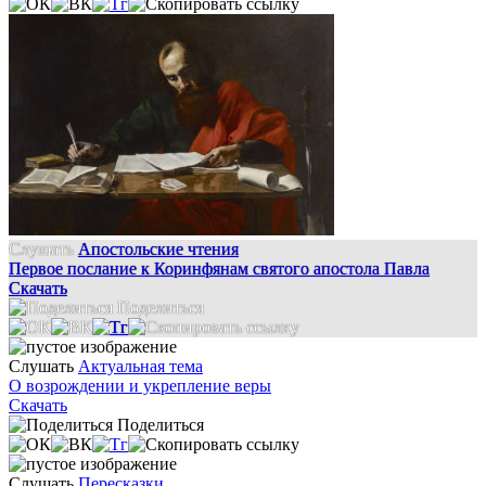
Слушать
Апостольские чтения
Первое послание к Коринфянам святого апостола Павла
Скачать
Поделиться
Слушать
Актуальная тема
О возрождении и укрепление веры
Скачать
Поделиться
Слушать
Пересказки