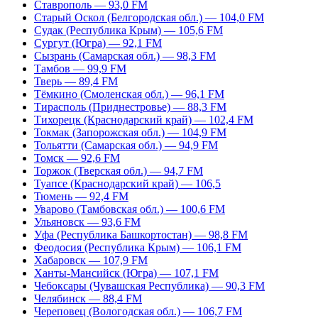
Ставрополь — 93,0 FM
Старый Оскол (Белгородская обл.) — 104,0 FM
Судак (Республика Крым) — 105,6 FM
Сургут (Югра) — 92,1 FM
Сызрань (Самарская обл.) — 98,3 FM
Тамбов — 99,9 FM
Тверь — 89,4 FM
Тёмкино (Смоленская обл.) — 96,1 FM
Тирасполь (Приднестровье) — 88,3 FM
Тихорецк (Краснодарский край) — 102,4 FM
Токмак (Запорожская обл.) — 104,9 FM
Тольятти (Самарская обл.) — 94,9 FM
Томск — 92,6 FM
Торжок (Тверская обл.) — 94,7 FM
Туапсе (Краснодарский край) — 106,5
Тюмень — 92,4 FM
Уварово (Тамбовская обл.) — 100,6 FM
Ульяновск — 93,6 FM
Уфа (Республика Башкортостан) — 98,8 FM
Феодосия (Республика Крым) — 106,1 FM
Хабаровск — 107,9 FM
Ханты-Мансийск (Югра) — 107,1 FM
Чебоксары (Чувашская Республика) — 90,3 FM
Челябинск — 88,4 FM
Череповец (Вологодская обл.) — 106,7 FM