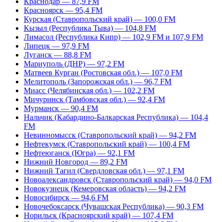
Краснодар — 87,9 FM
Красноярск — 95,4 FM
Курская (Ставропольский край) — 100,0 FM
Кызыл (Республика Тыва) — 104,8 FM
Лимасол (Республика Кипр) — 102,9 FM и 107,9 FM
Липецк — 97,9 FM
Луганск — 88,8 FM
Мариуполь (ДНР) — 97,2 FM
Матвеев Курган (Ростовская обл.) — 107,0 FM
Мелитополь (Запорожская обл.) — 96,7 FM
Миасс (Челябинская обл.) — 102,2 FM
Мичуринск (Тамбовская обл.) — 92,4 FM
Мурманск — 90,4 FM
Нальчик (Кабардино-Балкарская Республика) — 104,4
FM
Невинномысск (Ставропольский край) — 94,2 FM
Нефтекумск (Ставропольский край) — 100,4 FM
Нефтеюганск (Югра) — 92,1 FM
Нижний Новгород — 89,2 FM
Нижний Тагил (Свердловская обл.) — 97,1 FM
Новоалександровск (Ставропольский край) — 94,0 FM
Новокузнецк (Кемеровская область) — 94,2 FM
Новосибирск — 94,6 FM
Новочебоксарск (Чувашская Республика) — 90,3 FM
Норильск (Красноярский край) — 107,4 FM