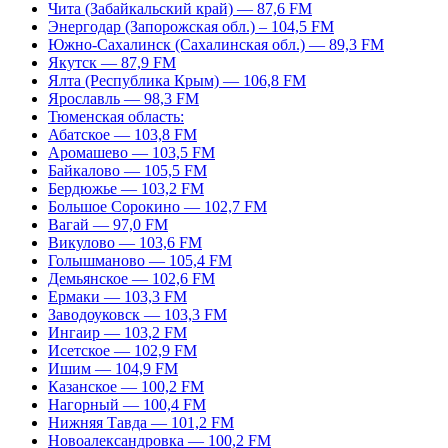
Чита (Забайкальский край) — 87,6 FM
Энергодар (Запорожская обл.) – 104,5 FM
Южно-Сахалинск (Сахалинская обл.) — 89,3 FM
Якутск — 87,9 FM
Ялта (Республика Крым) — 106,8 FM
Ярославль — 98,3 FM
Тюменская область:
Абатское — 103,8 FM
Аромашево — 103,5 FM
Байкалово — 105,5 FM
Бердюжье — 103,2 FM
Большое Сорокино — 102,7 FM
Вагай — 97,0 FM
Викулово — 103,6 FM
Голышманово — 105,4 FM
Демьянское — 102,6 FM
Ермаки — 103,3 FM
Заводоуковск — 103,3 FM
Ингаир — 103,2 FM
Исетское — 102,9 FM
Ишим — 104,9 FM
Казанское — 100,2 FM
Нагорный — 100,4 FM
Нижняя Тавда — 101,2 FM
Новоалександровка — 100,2 FM