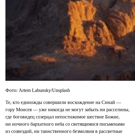
Фото: Artem Labunsky/Unsplash
Те, кто единожды совершили восхождение на Синай —
гору Моисея — уже никогда не могут забыть ни расселины,
где боговидец созерцал непостижимое шествие Божие,
ни ночного бархатного неба со светящимися письменами
из созвездий, ни таинственного безмолвия в рассветные