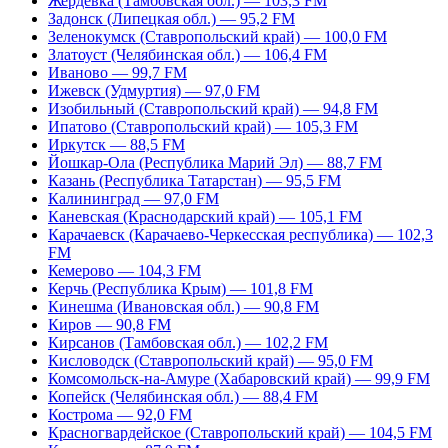
Жердевка (Тамбовская обл.) — 103,3 FM
Задонск (Липецкая обл.) — 95,2 FM
Зеленокумск (Ставропольский край) — 100,0 FM
Златоуст (Челябинская обл.) — 106,4 FM
Иваново — 99,7 FM
Ижевск (Удмуртия) — 97,0 FM
Изобильный (Ставропольский край) — 94,8 FM
Ипатово (Ставропольский край) — 105,3 FM
Иркутск — 88,5 FM
Йошкар-Ола (Республика Марий Эл) — 88,7 FM
Казань (Республика Татарстан) — 95,5 FM
Калининград — 97,0 FM
Каневская (Краснодарский край) — 105,1 FM
Карачаевск (Карачаево-Черкесская республика) — 102,3
FM
Кемерово — 104,3 FM
Керчь (Республика Крым) — 101,8 FM
Кинешма (Ивановская обл.) — 90,8 FM
Киров — 90,8 FM
Кирсанов (Тамбовская обл.) — 102,2 FM
Кисловодск (Ставропольский край) — 95,0 FM
Комсомольск-на-Амуре (Хабаровский край) — 99,9 FM
Копейск (Челябинская обл.) — 88,4 FM
Кострома — 92,0 FM
Красногвардейское (Ставропольский край) — 104,5 FM