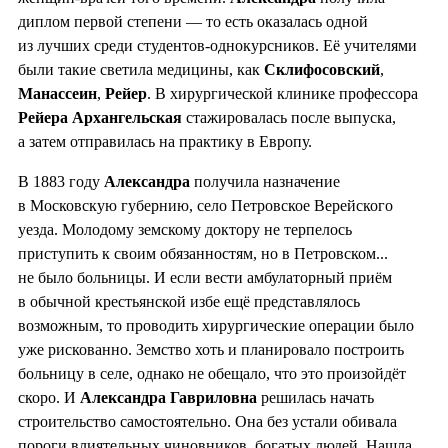
диплом первой степени — то есть оказалась одной
из лучших среди студентов-однокурсников. Её учителями
были такие светила медицины, как
Склифосовский
,
Манассеин
,
Рейер
. В хирургической клинике профессора
Рейера Архангельская
стажировалась после выпуска,
а затем отправилась на практику в Европу.
В 1883 году
Александра
получила назначение
в Московскую губернию, село Петровское Верейского
уезда. Молодому земскому доктору не терпелось
приступить к своим обязанностям, но в Петровском...
не было больницы. И если вести амбулаторный приём
в обычной крестьянской избе ещё представлялось
возможным, то проводить хирургические операции было
уже рискованно. Земство хоть и планировало построить
больницу в селе, однако не обещало, что это произойдёт
скоро. И
Александра Гавриловна
решилась начать
строительство самостоятельно. Она без устали обивала
пороги влиятельных чиновников, богатых людей. Нашла