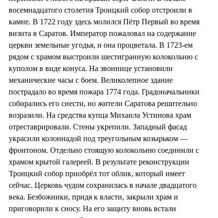
восемнадцатого столетия Троицкий собор отстроили в
камне. В 1722 году здесь молился Пётр Первый во время
визита в Саратов. Император пожаловал на содержание
церкви земельные угодья, и она процветала. В 1723-ем
рядом с храмом выстроили шестигранную колокольню с
куполом в виде конуса. На звоннице установили
механические часы с боем. Великолепное здание
пострадало во время пожара 1774 года. Градоначальники
собирались его снести, но жители Саратова решительно
возразили. На средства купца Михаила Устинова храм
отреставрировали. Стены укрепили. Западный фасад
украсили колоннадой под треугольным козырьком —
фронтоном. Отдельно стоящую колокольню соединили с
храмом крытой галереей. В результате реконструкции
Троицкий собор приобрёл тот облик, который имеет
сейчас. Церковь чудом сохранилась в начале двадцатого
века. Безбожники, придя к власти, закрыли храм и
приговорили к сносу. На его защиту вновь встали