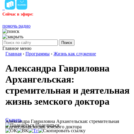
Сейчас в эфире:
помочь радио
Поиск
Главное меню
Главная
›
Программы
›
Жизнь как служение
Александра Гавриловна
Архангельская:
стремительная и деятельная
жизнь земского доктора
Скачать
Александра Гавриловна Архангельская: стремительная
Поделиться
и деятельная жизнь земского доктора