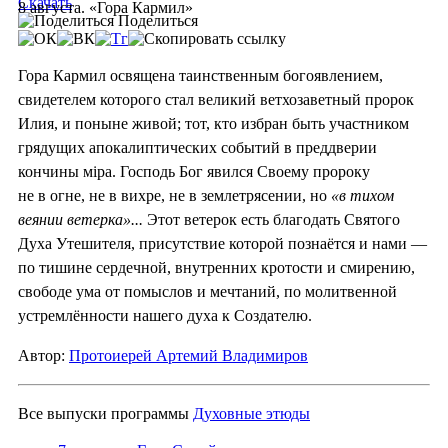
Скачать
8 августа. «Гора Кармил»
Поделиться
Гора Кармил освящена таинственным богоявлением,
свидетелем которого стал великий ветхозаветный пророк
Илия, и поныне живой; тот, кто избран быть участником
грядущих апокалиптических событий в преддверии
кончины мiра. Господь Бог явился Своему пророку
не в огне, не в вихре, не в землетрясении, но
«в тихом
веянии ветерка»...
Этот ветерок есть благодать Святого
Духа Утешителя, присутствие которой познаётся и нами —
по тишине сердечной, внутренних кротости и смирению,
свободе ума от помыслов и мечтаний, по молитвенной
устремлённости нашего духа к Создателю.
Автор:
Протоиерей Артемий Владимиров
Все выпуски программы
Духовные этюды