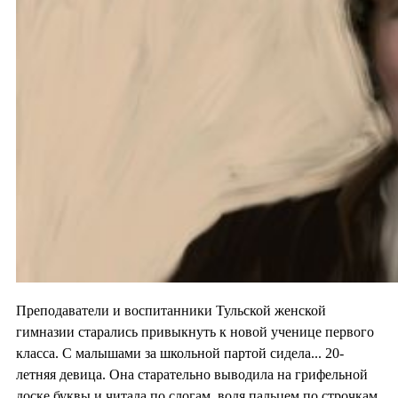
Преподаватели и воспитанники Тульской женской
гимназии старались привыкнуть к новой ученице первого
класса. С малышами за школьной партой сидела... 20-
летняя девица. Она старательно выводила на грифельной
доске буквы и читала по слогам, водя пальцем по строчкам