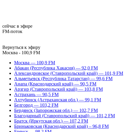
сейчас в эфире
FM-поток
Вернуться к эфиру
Москва - 100,9 FM
Москва — 100,9 FM
Абакан (Республика Хакасия) — 92,0 FM
Александровское (Ставропольский край) — 101,9 FM
Альметьевск (Республика Татарстан) — 99,6 FM
Анапа (Краснодарский край) — 90,5 FM
Арзгир (Ставропольский край) — 103,8 FM
Астрахань — 90,5 FM
Ахтубинск (Астраханская обл.) — 99,1 FM
Белгород — 103,2 FM
Бердянск (Запорожская обл.) — 102,7 FM
Благодарный (Ставропольский край) — 101,2 FM
Братск (Иркутская обл.) — 107,2 FM
Бриньковская (Краснодарский край) – 96,8 FM
Брянск — 98,2 FM