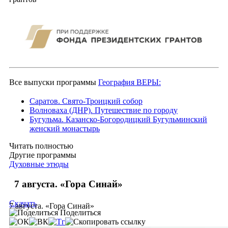
Все выпуски программы
География ВЕРЫ:
Саратов. Свято-Троицкий собор
Волноваха (ДНР). Путешествие по городу
Бугульма. Казанско-Богородицкий Бугульминский
женский монастырь
Читать полностью
Другие программы
Духовные этюды
7 августа. «Гора Синай»
Скачать
7 августа. «Гора Синай»
Поделиться