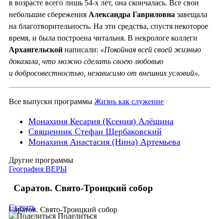
в возрасте всего лишь 54-х лет, она скончалась. Все свои
небольшие сбережения
Александра Гавриловна
завещала
на благотворительность. На эти средства, спустя некоторое
время, и была построена читальня. В некрологе коллеги
Архангельской
написали:
«Покойная всей своей жизнью
доказала, что можно сделать своею любовью
и добросовестностью, независимо от внешних условий».
Все выпуски программы
Жизнь как служение
Монахиня Кесария (Ксения) Алёшина
Священник Стефан Щербаковский
Монахиня Анастасия (Нина) Артемьева
Другие программы
География ВЕРЫ
Саратов. Свято-Троицкий собор
Скачать
Саратов. Свято-Троицкий собор
Поделиться