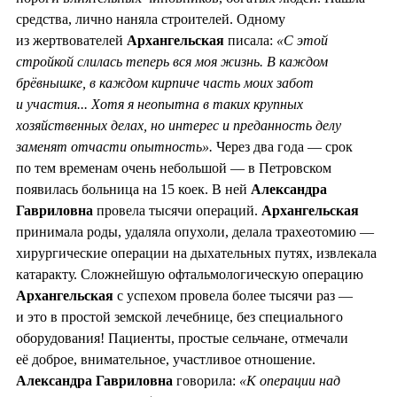
средства, лично наняла строителей. Одному
из жертвователей
Архангельская
писала:
«С этой
стройкой слилась теперь вся моя жизнь. В каждом
брёвнышке, в каждом кирпиче часть моих забот
и участия... Хотя я неопытна в таких крупных
хозяйственных делах, но интерес и преданность делу
заменят отчасти опытность».
Через два года — срок
по тем временам очень небольшой — в Петровском
появилась больница на 15 коек. В ней
Александра
Гавриловна
провела тысячи операций.
Архангельская
принимала роды, удаляла опухоли, делала трахеотомию —
хирургические операции на дыхательных путях, извлекала
катаракту. Сложнейшую офтальмологическую операцию
Архангельская
с успехом провела более тысячи раз —
и это в простой земской лечебнице, без специального
оборудования! Пациенты, простые сельчане, отмечали
её доброе, внимательное, участливое отношение.
Александра
Гавриловна
говорила:
«К операции над