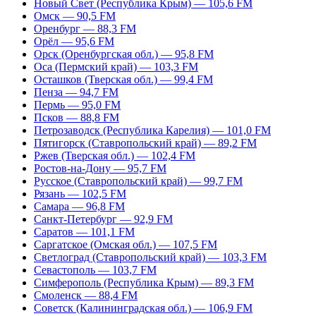
Новый Свет (Республика Крым) — 105,6 FM
Омск — 90,5 FM
Оренбург — 88,3 FM
Орёл — 95,6 FM
Орск (Оренбургская обл.) — 95,8 FM
Оса (Пермский край) — 103,3 FM
Осташков (Тверская обл.) — 99,4 FM
Пенза — 94,7 FM
Пермь — 95,0 FM
Псков — 88,8 FM
Петрозаводск (Республика Карелия) — 101,0 FM
Пятигорск (Ставропольский край) — 89,2 FM
Ржев (Тверская обл.) — 102,4 FM
Ростов-на-Дону — 95,7 FM
Русское (Ставропольский край) — 99,7 FM
Рязань — 102,5 FM
Самара — 96,8 FM
Санкт-Петербург — 92,9 FM
Саратов — 101,1 FM
Саргатское (Омская обл.) — 107,5 FM
Светлоград (Ставропольский край) — 103,3 FM
Севастополь — 103,7 FM
Симферополь (Республика Крым) — 89,3 FM
Смоленск — 88,4 FM
Советск (Калининградская обл.) — 106,9 FM