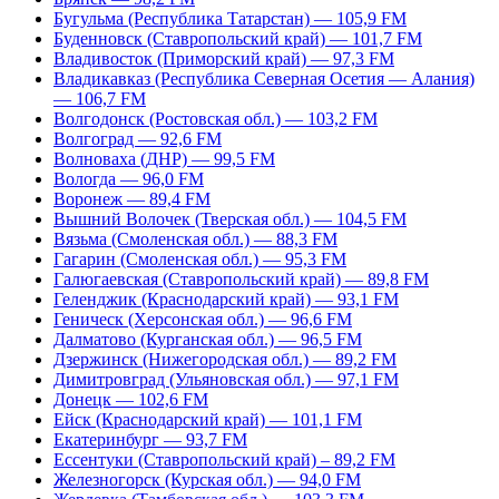
Бугульма (Республика Татарстан) — 105,9 FM
Буденновск (Ставропольский край) — 101,7 FM
Владивосток (Приморский край) — 97,3 FM
Владикавказ (Республика Северная Осетия — Алания)
— 106,7 FM
Волгодонск (Ростовская обл.) — 103,2 FM
Волгоград — 92,6 FM
Волноваха (ДНР) — 99,5 FM
Вологда — 96,0 FM
Воронеж — 89,4 FM
Вышний Волочек (Тверская обл.) — 104,5 FM
Вязьма (Смоленская обл.) — 88,3 FM
Гагарин (Смоленская обл.) — 95,3 FM
Галюгаевская (Ставропольский край) — 89,8 FM
Геленджик (Краснодарский край) — 93,1 FM
Геническ (Херсонская обл.) — 96,6 FM
Далматово (Курганская обл.) — 96,5 FM
Дзержинск (Нижегородская обл.) — 89,2 FM
Димитровград (Ульяновская обл.) — 97,1 FM
Донецк — 102,6 FM
Ейск (Краснодарский край) — 101,1 FM
Екатеринбург — 93,7 FM
Ессентуки (Ставропольский край) – 89,2 FM
Железногорск (Курская обл.) — 94,0 FM