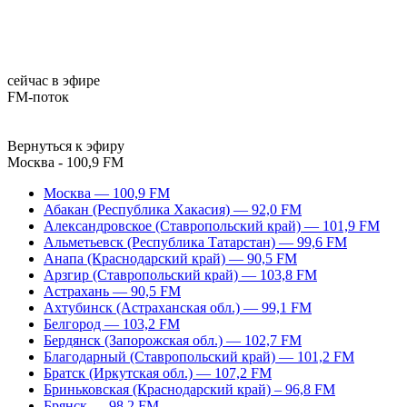
сейчас в эфире
FM-поток
Вернуться к эфиру
Москва - 100,9 FM
Москва — 100,9 FM
Абакан (Республика Хакасия) — 92,0 FM
Александровское (Ставропольский край) — 101,9 FM
Альметьевск (Республика Татарстан) — 99,6 FM
Анапа (Краснодарский край) — 90,5 FM
Арзгир (Ставропольский край) — 103,8 FM
Астрахань — 90,5 FM
Ахтубинск (Астраханская обл.) — 99,1 FM
Белгород — 103,2 FM
Бердянск (Запорожская обл.) — 102,7 FM
Благодарный (Ставропольский край) — 101,2 FM
Братск (Иркутская обл.) — 107,2 FM
Бриньковская (Краснодарский край) – 96,8 FM
Брянск — 98,2 FM