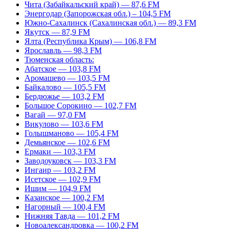
Чита (Забайкальский край) — 87,6 FM
Энергодар (Запорожская обл.) – 104,5 FM
Южно-Сахалинск (Сахалинская обл.) — 89,3 FM
Якутск — 87,9 FM
Ялта (Республика Крым) — 106,8 FM
Ярославль — 98,3 FM
Тюменская область:
Абатское — 103,8 FM
Аромашево — 103,5 FM
Байкалово — 105,5 FM
Бердюжье — 103,2 FM
Большое Сорокино — 102,7 FM
Вагай — 97,0 FM
Викулово — 103,6 FM
Голышманово — 105,4 FM
Демьянское — 102,6 FM
Ермаки — 103,3 FM
Заводоуковск — 103,3 FM
Ингаир — 103,2 FM
Исетское — 102,9 FM
Ишим — 104,9 FM
Казанское — 100,2 FM
Нагорный — 100,4 FM
Нижняя Тавда — 101,2 FM
Новоалександровка — 100,2 FM