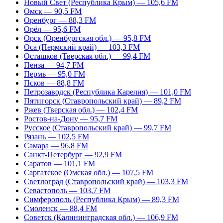
Новый Свет (Республика Крым) — 105,6 FM
Омск — 90,5 FM
Оренбург — 88,3 FM
Орёл — 95,6 FM
Орск (Оренбургская обл.) — 95,8 FM
Оса (Пермский край) — 103,3 FM
Осташков (Тверская обл.) — 99,4 FM
Пенза — 94,7 FM
Пермь — 95,0 FM
Псков — 88,8 FM
Петрозаводск (Республика Карелия) — 101,0 FM
Пятигорск (Ставропольский край) — 89,2 FM
Ржев (Тверская обл.) — 102,4 FM
Ростов-на-Дону — 95,7 FM
Русское (Ставропольский край) — 99,7 FM
Рязань — 102,5 FM
Самара — 96,8 FM
Санкт-Петербург — 92,9 FM
Саратов — 101,1 FM
Саргатское (Омская обл.) — 107,5 FM
Светлоград (Ставропольский край) — 103,3 FM
Севастополь — 103,7 FM
Симферополь (Республика Крым) — 89,3 FM
Смоленск — 88,4 FM
Советск (Калининградская обл.) — 106,9 FM