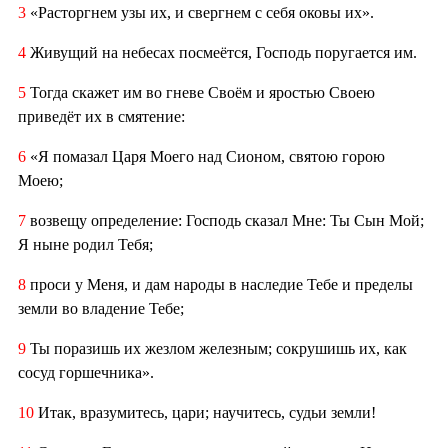
3
«Расторгнем узы их, и свергнем с себя оковы их».
4
Живущий на небесах посмеётся, Господь поругается им.
5
Тогда скажет им во гневе Своём и яростью Своею
приведёт их в смятение:
6
«Я помазал Царя Моего над Сионом, святою горою
Моею;
7
возвещу определение: Господь сказал Мне: Ты Сын Мой;
Я ныне родил Тебя;
8
проси у Меня, и дам народы в наследие Тебе и пределы
земли во владение Тебе;
9
Ты поразишь их жезлом железным; сокрушишь их, как
сосуд горшечника».
10
Итак, вразумитесь, цари; научитесь, судьи земли!