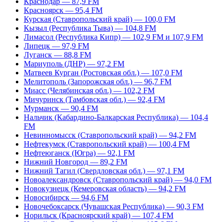
Краснодар — 87,9 FM
Красноярск — 95,4 FM
Курская (Ставропольский край) — 100,0 FM
Кызыл (Республика Тыва) — 104,8 FM
Лимасол (Республика Кипр) — 102,9 FM и 107,9 FM
Липецк — 97,9 FM
Луганск — 88,8 FM
Мариуполь (ДНР) — 97,2 FM
Матвеев Курган (Ростовская обл.) — 107,0 FM
Мелитополь (Запорожская обл.) — 96,7 FM
Миасс (Челябинская обл.) — 102,2 FM
Мичуринск (Тамбовская обл.) — 92,4 FM
Мурманск — 90,4 FM
Нальчик (Кабардино-Балкарская Республика) — 104,4
FM
Невинномысск (Ставропольский край) — 94,2 FM
Нефтекумск (Ставропольский край) — 100,4 FM
Нефтеюганск (Югра) — 92,1 FM
Нижний Новгород — 89,2 FM
Нижний Тагил (Свердловская обл.) — 97,1 FM
Новоалександровск (Ставропольский край) — 94,0 FM
Новокузнецк (Кемеровская область) — 94,2 FM
Новосибирск — 94,6 FM
Новочебоксарск (Чувашская Республика) — 90,3 FM
Норильск (Красноярский край) — 107,4 FM