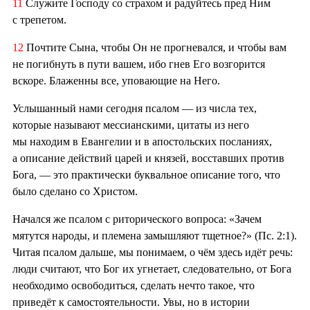
11
Служите Господу со страхом и радуйтесь пред Ним
с трепетом.
12
Почтите Сына, чтобы Он не прогневался, и чтобы вам
не погибнуть в пути вашем, ибо гнев Его возгорится
вскоре. Блаженны все, уповающие на Него.
Услышанный нами сегодня псалом — из числа тех,
которые называют мессианскими, цитаты из него
мы находим в Евангелии и в апостольских посланиях,
а описание действий царей и князей, восставших против
Бога, — это практически буквальное описание того, что
было сделано со Христом.
Начался же псалом с риторического вопроса: «Зачем
мятутся народы, и племена замышляют тщетное?» (Пс. 2:1).
Читая псалом дальше, мы понимаем, о чём здесь идёт речь:
люди считают, что Бог их угнетает, следовательно, от Бога
необходимо освободиться, сделать нечто такое, что
приведёт к самостоятельности. Увы, но в истории