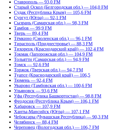
Ставрополь — 93,0 FM
Старый Оскол (Белгородская обл.) — 104,0 FM
Судак (Республика Крым) — 105,6 FM
Сургут (Югра) — 92,1 FM
Сызрань (Самарская обл.) — 98,3 FM
Тамбов — 99,9 FM
Тверь — 89,4 FM
Тёмкино (Смоленская обл.) — 96,1 FM
Тирасполь (Приднестровье) — 88,3 FM
Тихорецк (Краснодарский край) — 102,4 FM
Токмак (Запорожская обл.) — 104,9 FM
Тольятти (Самарская обл.) — 94,9 FM
Томск — 92,6 FM
Торжок (Тверская обл.) — 94,7 FM
Туапсе (Краснодарский край) — 106,5
Тюмень — 92,4 FM
Уварово (Тамбовская обл.) — 100,6 FM
Ульяновск — 93,6 FM
Уфа (Республика Башкортостан) — 98,8 FM
Феодосия (Республика Крым) — 106,1 FM
Хабаровск — 107,9 FM
Ханты-Мансийск (Югра) — 107,1 FM
Чебоксары (Чувашская Республика) — 90,3 FM
Челябинск — 88,4 FM
Череповец (Вологодская обл.) — 106,7 FM