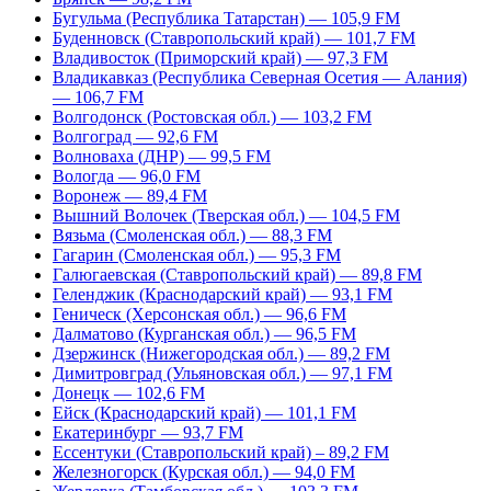
Бугульма (Республика Татарстан) — 105,9 FM
Буденновск (Ставропольский край) — 101,7 FM
Владивосток (Приморский край) — 97,3 FM
Владикавказ (Республика Северная Осетия — Алания)
— 106,7 FM
Волгодонск (Ростовская обл.) — 103,2 FM
Волгоград — 92,6 FM
Волноваха (ДНР) — 99,5 FM
Вологда — 96,0 FM
Воронеж — 89,4 FM
Вышний Волочек (Тверская обл.) — 104,5 FM
Вязьма (Смоленская обл.) — 88,3 FM
Гагарин (Смоленская обл.) — 95,3 FM
Галюгаевская (Ставропольский край) — 89,8 FM
Геленджик (Краснодарский край) — 93,1 FM
Геническ (Херсонская обл.) — 96,6 FM
Далматово (Курганская обл.) — 96,5 FM
Дзержинск (Нижегородская обл.) — 89,2 FM
Димитровград (Ульяновская обл.) — 97,1 FM
Донецк — 102,6 FM
Ейск (Краснодарский край) — 101,1 FM
Екатеринбург — 93,7 FM
Ессентуки (Ставропольский край) – 89,2 FM
Железногорск (Курская обл.) — 94,0 FM