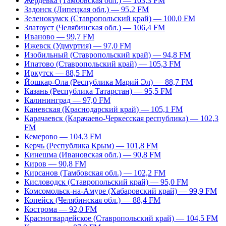
Жердевка (Тамбовская обл.) — 103,3 FM
Задонск (Липецкая обл.) — 95,2 FM
Зеленокумск (Ставропольский край) — 100,0 FM
Златоуст (Челябинская обл.) — 106,4 FM
Иваново — 99,7 FM
Ижевск (Удмуртия) — 97,0 FM
Изобильный (Ставропольский край) — 94,8 FM
Ипатово (Ставропольский край) — 105,3 FM
Иркутск — 88,5 FM
Йошкар-Ола (Республика Марий Эл) — 88,7 FM
Казань (Республика Татарстан) — 95,5 FM
Калининград — 97,0 FM
Каневская (Краснодарский край) — 105,1 FM
Карачаевск (Карачаево-Черкесская республика) — 102,3
FM
Кемерово — 104,3 FM
Керчь (Республика Крым) — 101,8 FM
Кинешма (Ивановская обл.) — 90,8 FM
Киров — 90,8 FM
Кирсанов (Тамбовская обл.) — 102,2 FM
Кисловодск (Ставропольский край) — 95,0 FM
Комсомольск-на-Амуре (Хабаровский край) — 99,9 FM
Копейск (Челябинская обл.) — 88,4 FM
Кострома — 92,0 FM
Красногвардейское (Ставропольский край) — 104,5 FM