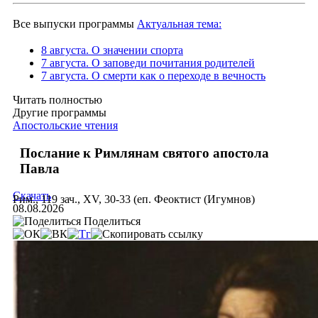
Все выпуски программы
Актуальная тема:
8 августа. О значении спорта
7 августа. О заповеди почитания родителей
7 августа. О смерти как о переходе в вечность
Читать полностью
Другие программы
Апостольские чтения
Послание к Римлянам святого апостола
Павла
Скачать
Рим., 119 зач., XV, 30-33 (еп. Феоктист (Игумнов)
08.08.2026
Поделиться