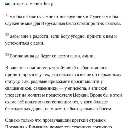
молитвах за меня к Богу,
31
чтобы избавиться мне от неверующих в Иудее и чтобы
служение мое для Иерусалима было благоприятно святым,
32
дабы мне в радости, если Богу угодно, прийти к вам и
успокоиться с вами.
33
Бог же мира да будет со всеми вами, аминь.
В нашем сознании есть устойчивый шаблон: молитв
принято просить у тех, кто находится выше по церковному
статусу. Так, рядовые прихожане просят молитв у
священников, священники — у епископа, а епископ
уповает на молитвы предстоятеля Церкви. Вроде бы в этой
схеме всё понятно и естественно: тот, у кого больше
благодатных даров, не может не быть услышан Богом.
Однако только что прозвучавший краткий отрывок
Послания к Римлянам ломает эту стройную логичную