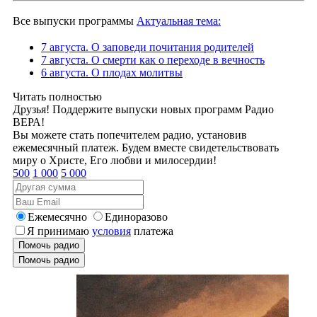
Все выпуски программы
Актуальная тема:
7 августа. О заповеди почитания родителей
7 августа. О смерти как о переходе в вечность
6 августа. О плодах молитвы
Читать полностью
Друзья! Поддержите выпуски новых программ Радио
ВЕРА!
Вы можете стать попечителем радио, установив
ежемесячный платеж. Будем вместе свидетельствовать
миру о Христе, Его любви и милосердии!
500
1 000
5 000
Ежемесячно
Единоразово
Я принимаю
условия
платежа
Помочь радио
Помочь радио