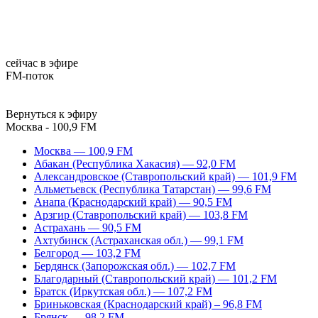
сейчас в эфире
FM-поток
Вернуться к эфиру
Москва - 100,9 FM
Москва — 100,9 FM
Абакан (Республика Хакасия) — 92,0 FM
Александровское (Ставропольский край) — 101,9 FM
Альметьевск (Республика Татарстан) — 99,6 FM
Анапа (Краснодарский край) — 90,5 FM
Арзгир (Ставропольский край) — 103,8 FM
Астрахань — 90,5 FM
Ахтубинск (Астраханская обл.) — 99,1 FM
Белгород — 103,2 FM
Бердянск (Запорожская обл.) — 102,7 FM
Благодарный (Ставропольский край) — 101,2 FM
Братск (Иркутская обл.) — 107,2 FM
Бриньковская (Краснодарский край) – 96,8 FM
Брянск — 98,2 FM