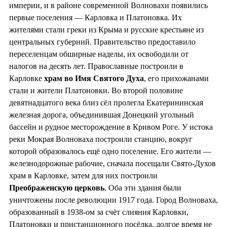
империи, и в районе современной Волновахи появились
первые поселения — Карловка и Платоновка. Их
жителями стали греки из Крыма и русские крестьяне из
центральных губерний. Правительство предоставило
переселенцам обширные наделы, их освободили от
налогов на десять лет. Православные построили в
Карловке
храм во
Имя Святого Духа
, его прихожанами
стали и жители Платоновки. Во второй половине
девятнадцатого века близ сёл пролегла Екатерининская
железная дорога, объединившая Донецкий угольный
бассейн и рудное месторождение в Кривом Роге. У истока
реки Мокрая Волноваха построили станцию, вокруг
которой образовалось ещё одно поселение. Его жители —
железнодорожные рабочие, сначала посещали Свято-Духов
храм в Карловке, затем для них построили
Преображенскую церковь
. Оба эти здания были
уничтожены после революции 1917 года. Город Волноваха,
образованный в 1938-ом за счёт слияния Карловки,
Платоновки и пристанционного посёлка, долгое время не