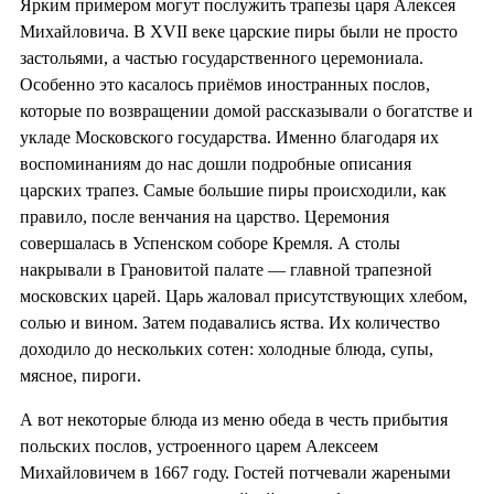
Ярким примером могут послужить трапезы царя Алексея
Михайловича. В XVII веке царские пиры были не просто
застольями, а частью государственного церемониала.
Особенно это касалось приёмов иностранных послов,
которые по возвращении домой рассказывали о богатстве и
укладе Московского государства. Именно благодаря их
воспоминаниям до нас дошли подробные описания
царских трапез. Самые большие пиры происходили, как
правило, после венчания на царство. Церемония
совершалась в Успенском соборе Кремля. А столы
накрывали в Грановитой палате — главной трапезной
московских царей. Царь жаловал присутствующих хлебом,
солью и вином. Затем подавались яства. Их количество
доходило до нескольких сотен: холодные блюда, супы,
мясное, пироги.
А вот некоторые блюда из меню обеда в честь прибытия
польских послов, устроенного царем Алексеем
Михайловичем в 1667 году. Гостей потчевали жареными