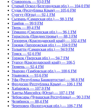
Ставрополь — 93,0 FM
Старый Оскол (Белгородская обл.) — 104,0 FM
Судак (Республика Крым) — 105,6 FM
Сургут (Югра) — 92,1 FM
Сызрань (Самарская обл.) — 98,3 FM
Тамбов — 99,9 FM
Тверь — 89,4 FM
Тёмкино (Смоленская обл.) — 96,1 FM
Тирасполь (Приднестровье) — 88,3 FM
Тихорецк (Краснодарский край) — 102,4 FM
Токмак (Запорожская обл.) — 104,9 FM
Тольятти (Самарская обл.) — 94,9 FM
Томск — 92,6 FM
Торжок (Тверская обл.) — 94,7 FM
Туапсе (Краснодарский край) — 106,5
Тюмень — 92,4 FM
Уварово (Тамбовская обл.) — 100,6 FM
Ульяновск — 93,6 FM
Уфа (Республика Башкортостан) — 98,8 FM
Феодосия (Республика Крым) — 106,1 FM
Хабаровск — 107,9 FM
Ханты-Мансийск (Югра) — 107,1 FM
Чебоксары (Чувашская Республика) — 90,3 FM
Челябинск — 88,4 FM
Череповец (Вологодская обл.) — 106,7 FM