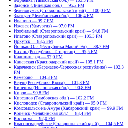
Жердевка (Тамбовская обл.) — 103,3 FM
Задонск (Липецкая обл.) — 95,2 FM
Зеленокумск (Ставропольский край) — 100,0 FM
Златоуст (Челябинская обл.) — 106,4 FM
Иваново — 99,7 FM
Ижевск (Удмуртия) — 97,0 FM
Изобильный (Ставропольский край) — 94,8 FM
Ипатово (Ставропольский край) — 105,3 FM
Иркутск — 88,5 FM
Йошкар-Ола (Республика Марий Эл) — 88,7 FM
Казань (Республика Татарстан) — 95,5 FM
Калининград — 97,0 FM
Каневская (Краснодарский край) — 105,1 FM
Карачаевск (Карачаево-Черкесская республика) — 102,3
FM
Кемерово — 104,3 FM
Керчь (Республика Крым) — 101,8 FM
Кинешма (Ивановская обл.) — 90,8 FM
Киров — 90,8 FM
Кирсанов (Тамбовская обл.) — 102,2 FM
Кисловодск (Ставропольский край) — 95,0 FM
Комсомольск-на-Амуре (Хабаровский край) — 99,9 FM
Копейск (Челябинская обл.) — 88,4 FM
Кострома — 92,0 FM
Красногвардейское (Ставропольский край) — 104,5 FM