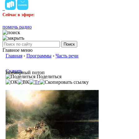
Сейчас в эфире:
помочь радио
Поиск
Главное меню
Главная
›
Программы
›
Часть речи
Скачать
Всемирный потоп
Поделиться