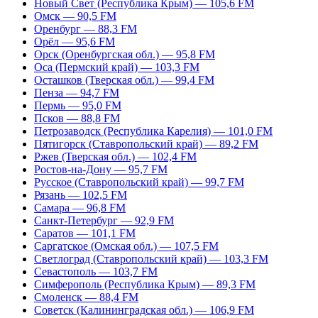
Новый Свет (Республика Крым) — 105,6 FM
Омск — 90,5 FM
Оренбург — 88,3 FM
Орёл — 95,6 FM
Орск (Оренбургская обл.) — 95,8 FM
Оса (Пермский край) — 103,3 FM
Осташков (Тверская обл.) — 99,4 FM
Пенза — 94,7 FM
Пермь — 95,0 FM
Псков — 88,8 FM
Петрозаводск (Республика Карелия) — 101,0 FM
Пятигорск (Ставропольский край) — 89,2 FM
Ржев (Тверская обл.) — 102,4 FM
Ростов-на-Дону — 95,7 FM
Русское (Ставропольский край) — 99,7 FM
Рязань — 102,5 FM
Самара — 96,8 FM
Санкт-Петербург — 92,9 FM
Саратов — 101,1 FM
Саргатское (Омская обл.) — 107,5 FM
Светлоград (Ставропольский край) — 103,3 FM
Севастополь — 103,7 FM
Симферополь (Республика Крым) — 89,3 FM
Смоленск — 88,4 FM
Советск (Калининградская обл.) — 106,9 FM