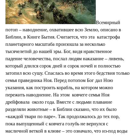
Всемирный
потоп – наводнение, охватившее всю Землю, описано в
Библии, в Книге Бытия. Считается, что эта катастрофа
планетарного масштаба произошла за несколько
тысячелетий до нашей эры. Бог, видя нравственное
падение человечества, послал людям наказание – ливень,
который длился сорок дней и сорок ночей и полностью
затопил всю сушу. Спаслась во время этого бедствия только
семья праведника Ноя. Перед потопом Бог дал Ною
указания, как построить корабль, на котором можно
пережить наводнение. На этом ковчеге семья Ноя
дрейфовала около года. Вместе с людьми плавание
разделяли животные – в Библии сказано, что их было
«каждой твари по паре». Так продолжалось до тех пор,
пока выпущенный с ковчега голубь не вернулся с
масличной веткой в клюве – это означало, что из-под воды