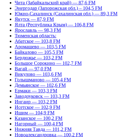
Чита (Забайкальский край) — 87,6 FM
Энергодар (Запорожская обл.) – 104,5 FM
Южно-Сахалинск (Сахалинская обл.) — 89,3 FM
Якутск — 87,9 FM
Ялта (Республика Крым) — 106,8 FM
Ярославль — 98,3 FM
Тюменская область:
Абатское — 103,8 FM
Аромашево — 103,5 FM
Байкалово — 105,5 FM
Бердюжье — 103,2 FM
Большое Сорокино — 102,7 FM
Вагай — 97,0 FM
Викулово — 103,6 FM
Голышманово — 105,4 FM
Демьянское — 102,6 FM
Ермаки — 103,3 FM
Заводоуковск — 103,3 FM
Ингаир — 103,2 FM
Исетское — 102,9 FM
Ишим — 104,9 FM
Казанское — 100,2 FM
Нагорный — 100,4 FM
Нижняя Тавда — 101,2 FM
Новоалександровка — 100,2 FM