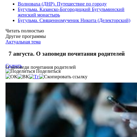
Волноваха (ДНР). Путешествие по городу
Бугульма. Казанско-Богородицкий Бугульминский
женский монастырь
Бугульма. Священномученик Никита (Делекторский)
Читать полностью
Другие программы
Актуальная тема
7 августа. О заповеди почитания родителей
Скачать
О заповеди почитания родителей
Поделиться