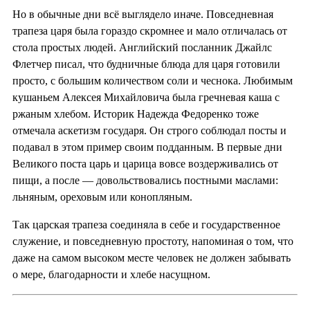
Но в обычные дни всё выглядело иначе. Повседневная
трапеза царя была гораздо скромнее и мало отличалась от
стола простых людей. Английский посланник Джайлс
Флетчер писал, что будничные блюда для царя готовили
просто, с большим количеством соли и чеснока. Любимым
кушаньем Алексея Михайловича была гречневая каша с
ржаным хлебом. Историк Надежда Федоренко тоже
отмечала аскетизм государя. Он строго соблюдал посты и
подавал в этом пример своим подданным. В первые дни
Великого поста царь и царица вовсе воздерживались от
пищи, а после — довольствовались постными маслами:
льняным, ореховым или конопляным.
Так царская трапеза соединяла в себе и государственное
служение, и повседневную простоту, напоминая о том, что
даже на самом высоком месте человек не должен забывать
о мере, благодарности и хлебе насущном.