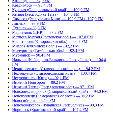
Краснодар — 87,9 FM
Красноярск — 95,4 FM
Курская (Ставропольский край) — 100,0 FM
Кызыл (Республика Тыва) — 104,8 FM
Лимасол (Республика Кипр) — 102,9 FM и 107,9 FM
Липецк — 97,9 FM
Луганск — 88,8 FM
Мариуполь (ДНР) — 97,2 FM
Матвеев Курган (Ростовская обл.) — 107,0 FM
Мелитополь (Запорожская обл.) — 96,7 FM
Миасс (Челябинская обл.) — 102,2 FM
Мичуринск (Тамбовская обл.) — 92,4 FM
Мурманск — 90,4 FM
Нальчик (Кабардино-Балкарская Республика) — 104,4
FM
Невинномысск (Ставропольский край) — 94,2 FM
Нефтекумск (Ставропольский край) — 100,4 FM
Нефтеюганск (Югра) — 92,1 FM
Нижний Новгород — 89,2 FM
Нижний Тагил (Свердловская обл.) — 97,1 FM
Новоалександровск (Ставропольский край) — 94,0 FM
Новокузнецк (Кемеровская область) — 94,2 FM
Новосибирск — 94,6 FM
Новочебоксарск (Чувашская Республика) — 90,3 FM
Норильск (Красноярский край) — 107,4 FM