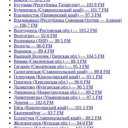
Бугульма (Республика Татарстан) — 105,9 FM
Буденновск (Ставропольский край) — 101,7 FM
Владивосток (Приморский край) — 97,3 FM
Владикавказ (Республика Северная Осетия — Алания)
— 106,7 FM
Волгодонск (Ростовская обл.) — 103,2 FM
Волгоград — 92,6 FM
Волноваха (ДНР) — 99,5 FM
Вологда — 96,0 FM
Воронеж — 89,4 FM
Вышний Волочек (Тверская обл.) — 104,5 FM
Вязьма (Смоленская обл.) — 88,3 FM
Гагарин (Смоленская обл.) — 95,3 FM
Галюгаевская (Ставропольский край) — 89,8 FM
Геленджик (Краснодарский край) — 93,1 FM
Геническ (Херсонская обл.) — 96,6 FM
Далматово (Курганская обл.) — 96,5 FM
Дзержинск (Нижегородская обл.) — 89,2 FM
Димитровград (Ульяновская обл.) — 97,1 FM
Донецк — 102,6 FM
Ейск (Краснодарский край) — 101,1 FM
Екатеринбург — 93,7 FM
Ессентуки (Ставропольский край) – 89,2 FM
Железногорск (Курская обл.) — 94,0 FM