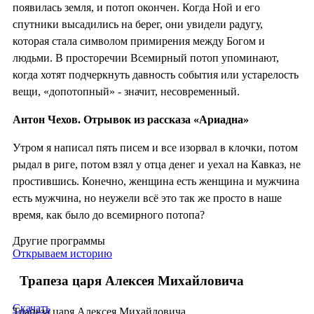
появилась земля, и потоп окончен. Когда Ной и его
спутники высадились на берег, они увидели радугу,
которая стала символом примирения между Богом и
людьми. В просторечии Всемирный потоп упоминают,
когда хотят подчеркнуть давность события или устарелость
вещи, «допотопный» - значит, несовременный.
Антон Чехов. Отрывок из рассказа «Ариадна»
Утром я написал пять писем и все изорвал в клочки, потом
рыдал в риге, потом взял у отца денег и уехал на Кавказ, не
простившись. Конечно, женщина есть женщина и мужчина
есть мужчина, но неужели всё это так же просто в наше
время, как было до всемирного потопа?
Другие программы
Открываем историю
Трапеза царя Алексея Михайловича
Скачать
Трапеза царя Алексея Михайловича