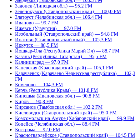
Жердевка (Тамбовская обл.) — 103,3 FM
Задонск (Липецкая обл.) — 95,2 FM
Зеленокумск (Ставропольский край) — 100,0 FM
Златоуст (Челябинская обл.) — 106,4 FM
Иваново — 99,7 FM
Ижевск (Удмуртия) — 97,0 FM
Изобильный (Ставропольский край) — 94,8 FM
Ипатово (Ставропольский край) — 105,3 FM
Иркутск — 88,5 FM
Йошкар-Ола (Республика Марий Эл) — 88,7 FM
Казань (Республика Татарстан) — 95,5 FM
Калининград — 97,0 FM
Каневская (Краснодарский край) — 105,1 FM
Карачаевск (Карачаево-Черкесская республика) — 102,3
FM
Кемерово — 104,3 FM
Керчь (Республика Крым) — 101,8 FM
Кинешма (Ивановская обл.) — 90,8 FM
Киров — 90,8 FM
Кирсанов (Тамбовская обл.) — 102,2 FM
Кисловодск (Ставропольский край) — 95,0 FM
Комсомольск-на-Амуре (Хабаровский край) — 99,9 FM
Копейск (Челябинская обл.) — 88,4 FM
Кострома — 92,0 FM
Красногвардейское (Ставропольский край) — 104,5 FM