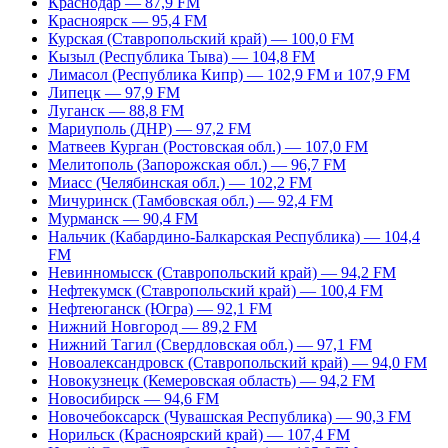
Краснодар — 87,9 FM
Красноярск — 95,4 FM
Курская (Ставропольский край) — 100,0 FM
Кызыл (Республика Тыва) — 104,8 FM
Лимасол (Республика Кипр) — 102,9 FM и 107,9 FM
Липецк — 97,9 FM
Луганск — 88,8 FM
Мариуполь (ДНР) — 97,2 FM
Матвеев Курган (Ростовская обл.) — 107,0 FM
Мелитополь (Запорожская обл.) — 96,7 FM
Миасс (Челябинская обл.) — 102,2 FM
Мичуринск (Тамбовская обл.) — 92,4 FM
Мурманск — 90,4 FM
Нальчик (Кабардино-Балкарская Республика) — 104,4
FM
Невинномысск (Ставропольский край) — 94,2 FM
Нефтекумск (Ставропольский край) — 100,4 FM
Нефтеюганск (Югра) — 92,1 FM
Нижний Новгород — 89,2 FM
Нижний Тагил (Свердловская обл.) — 97,1 FM
Новоалександровск (Ставропольский край) — 94,0 FM
Новокузнецк (Кемеровская область) — 94,2 FM
Новосибирск — 94,6 FM
Новочебоксарск (Чувашская Республика) — 90,3 FM
Норильск (Красноярский край) — 107,4 FM