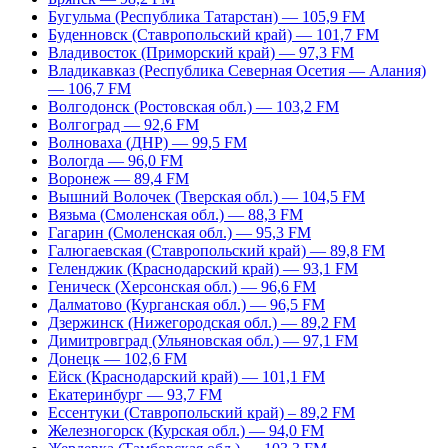
Бугульма (Республика Татарстан) — 105,9 FM
Буденновск (Ставропольский край) — 101,7 FM
Владивосток (Приморский край) — 97,3 FM
Владикавказ (Республика Северная Осетия — Алания)
— 106,7 FM
Волгодонск (Ростовская обл.) — 103,2 FM
Волгоград — 92,6 FM
Волноваха (ДНР) — 99,5 FM
Вологда — 96,0 FM
Воронеж — 89,4 FM
Вышний Волочек (Тверская обл.) — 104,5 FM
Вязьма (Смоленская обл.) — 88,3 FM
Гагарин (Смоленская обл.) — 95,3 FM
Галюгаевская (Ставропольский край) — 89,8 FM
Геленджик (Краснодарский край) — 93,1 FM
Геническ (Херсонская обл.) — 96,6 FM
Далматово (Курганская обл.) — 96,5 FM
Дзержинск (Нижегородская обл.) — 89,2 FM
Димитровград (Ульяновская обл.) — 97,1 FM
Донецк — 102,6 FM
Ейск (Краснодарский край) — 101,1 FM
Екатеринбург — 93,7 FM
Ессентуки (Ставропольский край) – 89,2 FM
Железногорск (Курская обл.) — 94,0 FM