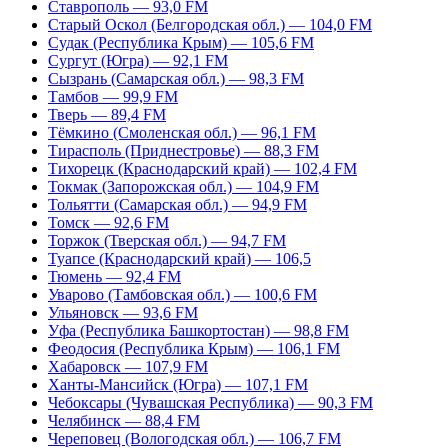
Ставрополь — 93,0 FM
Старый Оскол (Белгородская обл.) — 104,0 FM
Судак (Республика Крым) — 105,6 FM
Сургут (Югра) — 92,1 FM
Сызрань (Самарская обл.) — 98,3 FM
Тамбов — 99,9 FM
Тверь — 89,4 FM
Тёмкино (Смоленская обл.) — 96,1 FM
Тирасполь (Приднестровье) — 88,3 FM
Тихорецк (Краснодарский край) — 102,4 FM
Токмак (Запорожская обл.) — 104,9 FM
Тольятти (Самарская обл.) — 94,9 FM
Томск — 92,6 FM
Торжок (Тверская обл.) — 94,7 FM
Туапсе (Краснодарский край) — 106,5
Тюмень — 92,4 FM
Уварово (Тамбовская обл.) — 100,6 FM
Ульяновск — 93,6 FM
Уфа (Республика Башкортостан) — 98,8 FM
Феодосия (Республика Крым) — 106,1 FM
Хабаровск — 107,9 FM
Ханты-Мансийск (Югра) — 107,1 FM
Чебоксары (Чувашская Республика) — 90,3 FM
Челябинск — 88,4 FM
Череповец (Вологодская обл.) — 106,7 FM