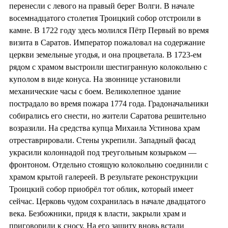
перенесли с левого на правый берег Волги. В начале
восемнадцатого столетия Троицкий собор отстроили в
камне. В 1722 году здесь молился Пётр Первый во время
визита в Саратов. Император пожаловал на содержание
церкви земельные угодья, и она процветала. В 1723-ем
рядом с храмом выстроили шестигранную колокольню с
куполом в виде конуса. На звоннице установили
механические часы с боем. Великолепное здание
пострадало во время пожара 1774 года. Градоначальники
собирались его снести, но жители Саратова решительно
возразили. На средства купца Михаила Устинова храм
отреставрировали. Стены укрепили. Западный фасад
украсили колоннадой под треугольным козырьком —
фронтоном. Отдельно стоящую колокольню соединили с
храмом крытой галереей. В результате реконструкции
Троицкий собор приобрёл тот облик, который имеет
сейчас. Церковь чудом сохранилась в начале двадцатого
века. Безбожники, придя к власти, закрыли храм и
приговорили к сносу. На его защиту вновь встали