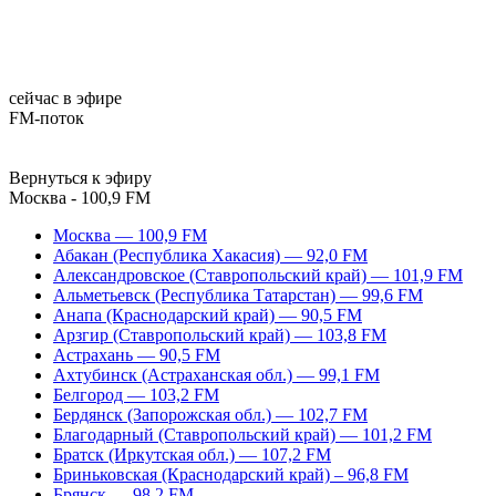
сейчас в эфире
FM-поток
Вернуться к эфиру
Москва - 100,9 FM
Москва — 100,9 FM
Абакан (Республика Хакасия) — 92,0 FM
Александровское (Ставропольский край) — 101,9 FM
Альметьевск (Республика Татарстан) — 99,6 FM
Анапа (Краснодарский край) — 90,5 FM
Арзгир (Ставропольский край) — 103,8 FM
Астрахань — 90,5 FM
Ахтубинск (Астраханская обл.) — 99,1 FM
Белгород — 103,2 FM
Бердянск (Запорожская обл.) — 102,7 FM
Благодарный (Ставропольский край) — 101,2 FM
Братск (Иркутская обл.) — 107,2 FM
Бриньковская (Краснодарский край) – 96,8 FM
Брянск — 98,2 FM