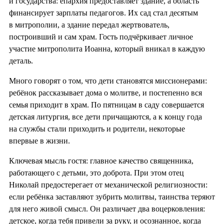
и государства: епархия предоставляет здание, а область
финансирует зарплаты педагогов. Их сад стал десятым
в митрополии, а здание передал жертвователь,
построивший и сам храм. Гость подчёркивает личное
участие митрополита Иоанна, который вникал в каждую
деталь.
Много говорят о том, что дети становятся миссионерами:
ребёнок рассказывает дома о молитве, и постепенно вся
семья приходит в храм. По пятницам в саду совершается
детская литургия, все дети причащаются, а к концу года
на службы стали приходить и родители, некоторые
впервые в жизни.
Ключевая мысль гостя: главное качество священника,
работающего с детьми, это доброта. При этом отец
Николай предостерегает от механической религиозности:
если ребёнка заставляют зубрить молитвы, таинства теряют
для него живой смысл. Он различает два воцерковления:
детское, когда тебя привели за руку, и осознанное, когда