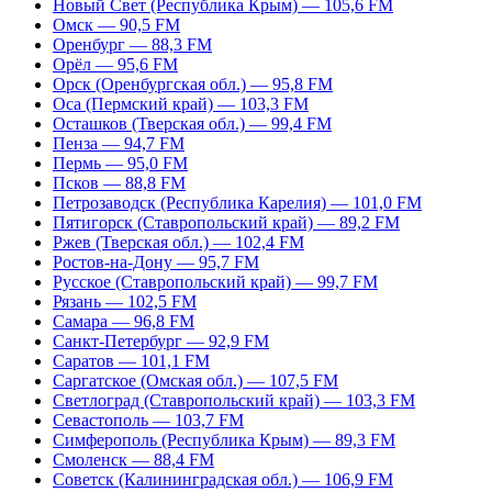
Новый Свет (Республика Крым) — 105,6 FM
Омск — 90,5 FM
Оренбург — 88,3 FM
Орёл — 95,6 FM
Орск (Оренбургская обл.) — 95,8 FM
Оса (Пермский край) — 103,3 FM
Осташков (Тверская обл.) — 99,4 FM
Пенза — 94,7 FM
Пермь — 95,0 FM
Псков — 88,8 FM
Петрозаводск (Республика Карелия) — 101,0 FM
Пятигорск (Ставропольский край) — 89,2 FM
Ржев (Тверская обл.) — 102,4 FM
Ростов-на-Дону — 95,7 FM
Русское (Ставропольский край) — 99,7 FM
Рязань — 102,5 FM
Самара — 96,8 FM
Санкт-Петербург — 92,9 FM
Саратов — 101,1 FM
Саргатское (Омская обл.) — 107,5 FM
Светлоград (Ставропольский край) — 103,3 FM
Севастополь — 103,7 FM
Симферополь (Республика Крым) — 89,3 FM
Смоленск — 88,4 FM
Советск (Калининградская обл.) — 106,9 FM