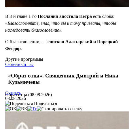
В 3-й главе 1-го
Послания апостола Петра
есть слова:
«Благословляйте, зная, что вы к тому призваны, чтобы
наследовать благословение».
О благословении, —
епископ Алатырский и Порецкий
Феодор
.
Другие программы
Семейный час
«Образ отца». Священник Дмитрий и Ника
Кузьмичевы
Скачать
Образ отца (08.08.2026)
08.08.2026
Поделиться