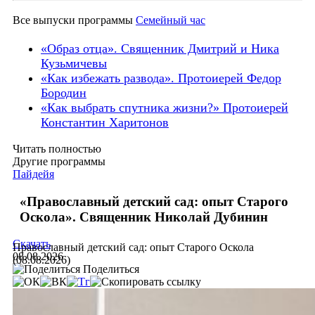
Все выпуски программы
Семейный час
«Образ отца». Священник Дмитрий и Ника
Кузьмичевы
«Как избежать развода». Протоиерей Федор
Бородин
«Как выбрать спутника жизни?» Протоиерей
Константин Харитонов
Читать полностью
Другие программы
Пайдейя
«Православный детский сад: опыт Старого
Оскола». Священник Николай Дубинин
Скачать
Православный детский сад: опыт Старого Оскола
08.08.2026
(08.08.2026)
Поделиться