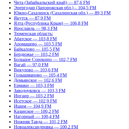
Чита (Забайкальский край) — 87,6 FM
Энергодар (Запорожская обл.) – 104,5 FM
Южно-Сахалинск (Сахалинская обл.) — 89,3 FM
Якутск — 87,9 FM
Ялта (Республика Крым) — 106,8 FM
Ярославль — 98,3 FM
Тюменская область:
Абатское — 103,8 FM
Аромашево — 103,5 FM
Байкалово — 105,5 FM
Бердюжье — 103,2 FM
Большое Сорокино — 102,7 FM
Вагай — 97,0 FM
Викулово — 103,6 FM
Голышманово — 105,4 FM
Демьянское — 102,6 FM
Ермаки — 103,3 FM
Заводоуковск — 103,3 FM
Ингаир — 103,2 FM
Исетское — 102,9 FM
Ишим — 104,9 FM
Казанское — 100,2 FM
Нагорный — 100,4 FM
Нижняя Тавда — 101,2 FM
Новоалександровка — 100,2 FM