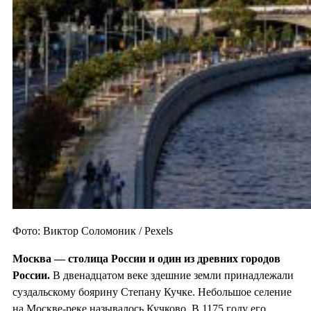
Фото: Виктор Соломоник / Pexels
Москва — столица России и один из
древних городов
России.
В двенадцатом веке здешние земли принадлежали
суздальскому боярину Степану Кучке. Небольшое селение
на Москве-реке называлось Кучково. В 1175 году его