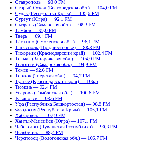
Ставрополь — 93,0 FM
Старый Оскол (Белгородская обл.) — 104,0 FM
Судак (Республика Крым) — 105,6 FM
Сургут (Югра) — 92,1 FM
Сызрань (Самарская обл.) — 98,3 FM
Тамбов — 99,9 FM
Тверь — 89,4 FM
Тёмкино (Смоленская обл.) — 96,1 FM
Тирасполь (Приднестровье) — 88,3 FM
Тихорецк (Краснодарский край) — 102,4 FM
Токмак (Запорожская обл.) — 104,9 FM
Тольятти (Самарская обл.) — 94,9 FM
Томск — 92,6 FM
Торжок (Тверская обл.) — 94,7 FM
Туапсе (Краснодарский край) — 106,5
Тюмень — 92,4 FM
Уварово (Тамбовская обл.) — 100,6 FM
Ульяновск — 93,6 FM
Уфа (Республика Башкортостан) — 98,8 FM
Феодосия (Республика Крым) — 106,1 FM
Хабаровск — 107,9 FM
Ханты-Мансийск (Югра) — 107,1 FM
Чебоксары (Чувашская Республика) — 90,3 FM
Челябинск — 88,4 FM
Череповец (Вологодская обл.) — 106,7 FM