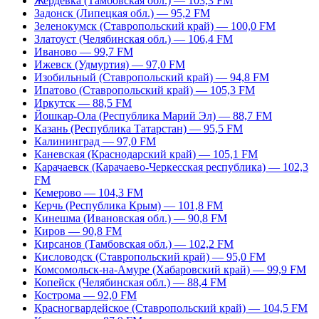
Жердевка (Тамбовская обл.) — 103,3 FM
Задонск (Липецкая обл.) — 95,2 FM
Зеленокумск (Ставропольский край) — 100,0 FM
Златоуст (Челябинская обл.) — 106,4 FM
Иваново — 99,7 FM
Ижевск (Удмуртия) — 97,0 FM
Изобильный (Ставропольский край) — 94,8 FM
Ипатово (Ставропольский край) — 105,3 FM
Иркутск — 88,5 FM
Йошкар-Ола (Республика Марий Эл) — 88,7 FM
Казань (Республика Татарстан) — 95,5 FM
Калининград — 97,0 FM
Каневская (Краснодарский край) — 105,1 FM
Карачаевск (Карачаево-Черкесская республика) — 102,3
FM
Кемерово — 104,3 FM
Керчь (Республика Крым) — 101,8 FM
Кинешма (Ивановская обл.) — 90,8 FM
Киров — 90,8 FM
Кирсанов (Тамбовская обл.) — 102,2 FM
Кисловодск (Ставропольский край) — 95,0 FM
Комсомольск-на-Амуре (Хабаровский край) — 99,9 FM
Копейск (Челябинская обл.) — 88,4 FM
Кострома — 92,0 FM
Красногвардейское (Ставропольский край) — 104,5 FM