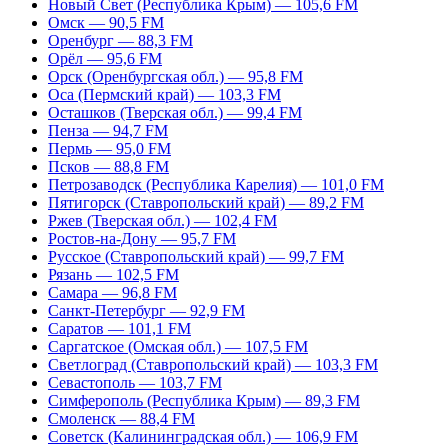
Новый Свет (Республика Крым) — 105,6 FM
Омск — 90,5 FM
Оренбург — 88,3 FM
Орёл — 95,6 FM
Орск (Оренбургская обл.) — 95,8 FM
Оса (Пермский край) — 103,3 FM
Осташков (Тверская обл.) — 99,4 FM
Пенза — 94,7 FM
Пермь — 95,0 FM
Псков — 88,8 FM
Петрозаводск (Республика Карелия) — 101,0 FM
Пятигорск (Ставропольский край) — 89,2 FM
Ржев (Тверская обл.) — 102,4 FM
Ростов-на-Дону — 95,7 FM
Русское (Ставропольский край) — 99,7 FM
Рязань — 102,5 FM
Самара — 96,8 FM
Санкт-Петербург — 92,9 FM
Саратов — 101,1 FM
Саргатское (Омская обл.) — 107,5 FM
Светлоград (Ставропольский край) — 103,3 FM
Севастополь — 103,7 FM
Симферополь (Республика Крым) — 89,3 FM
Смоленск — 88,4 FM
Советск (Калининградская обл.) — 106,9 FM