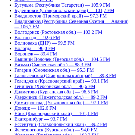
Бугульма (Республика Татарстан) — 105,9 FM
Буденновск (Ставропольский край) — 101,7 FM
Владивосток (Приморский край) — 97,3 FM
Владикавказ (Республика Северная Осетия — Алания)
— 106,7 FM
Волгодонск (Ростовская обл.) — 103,2 FM
Волгоград — 92,6 FM
Волноваха (ДНР) — 99,5 FM
Вологда — 96,0 FM
Воронеж — 89,4 FM
Вышний Волочек (Тверская обл.) — 104,5 FM
Вязьма (Смоленская обл.) — 88,3 FM
Гагарин (Смоленская обл.) — 95,3 FM
Галюгаевская (Ставропольский край) — 89,8 FM
Геленджик (Краснодарский край) — 93,1 FM
Геническ (Херсонская обл.) — 96,6 FM
Далматово (Курганская обл.) — 96,5 FM
Дзержинск (Нижегородская обл.) — 89,2 FM
Димитровград (Ульяновская обл.) — 97,1 FM
Донецк — 102,6 FM
Ейск (Краснодарский край) — 101,1 FM
Екатеринбург — 93,7 FM
Ессентуки (Ставропольский край) – 89,2 FM
Железногорск (Курская обл.) — 94,0 FM