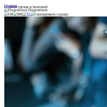
Скачать
О связи грехов и болезней
Поделиться