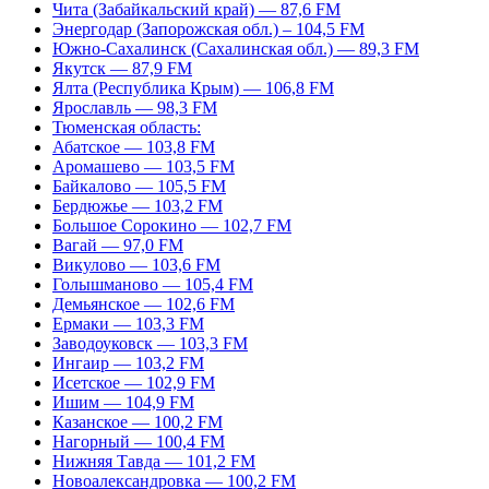
Чита (Забайкальский край) — 87,6 FM
Энергодар (Запорожская обл.) – 104,5 FM
Южно-Сахалинск (Сахалинская обл.) — 89,3 FM
Якутск — 87,9 FM
Ялта (Республика Крым) — 106,8 FM
Ярославль — 98,3 FM
Тюменская область:
Абатское — 103,8 FM
Аромашево — 103,5 FM
Байкалово — 105,5 FM
Бердюжье — 103,2 FM
Большое Сорокино — 102,7 FM
Вагай — 97,0 FM
Викулово — 103,6 FM
Голышманово — 105,4 FM
Демьянское — 102,6 FM
Ермаки — 103,3 FM
Заводоуковск — 103,3 FM
Ингаир — 103,2 FM
Исетское — 102,9 FM
Ишим — 104,9 FM
Казанское — 100,2 FM
Нагорный — 100,4 FM
Нижняя Тавда — 101,2 FM
Новоалександровка — 100,2 FM