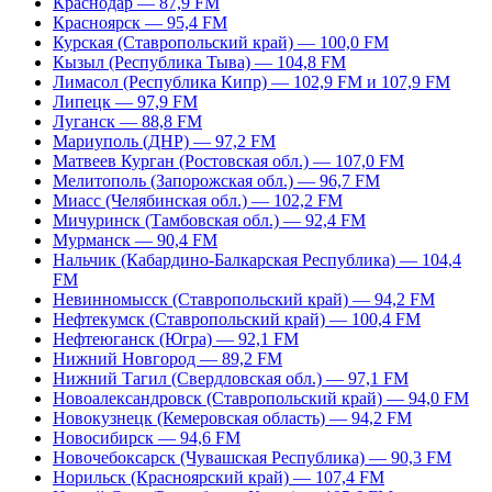
Краснодар — 87,9 FM
Красноярск — 95,4 FM
Курская (Ставропольский край) — 100,0 FM
Кызыл (Республика Тыва) — 104,8 FM
Лимасол (Республика Кипр) — 102,9 FM и 107,9 FM
Липецк — 97,9 FM
Луганск — 88,8 FM
Мариуполь (ДНР) — 97,2 FM
Матвеев Курган (Ростовская обл.) — 107,0 FM
Мелитополь (Запорожская обл.) — 96,7 FM
Миасс (Челябинская обл.) — 102,2 FM
Мичуринск (Тамбовская обл.) — 92,4 FM
Мурманск — 90,4 FM
Нальчик (Кабардино-Балкарская Республика) — 104,4
FM
Невинномысск (Ставропольский край) — 94,2 FM
Нефтекумск (Ставропольский край) — 100,4 FM
Нефтеюганск (Югра) — 92,1 FM
Нижний Новгород — 89,2 FM
Нижний Тагил (Свердловская обл.) — 97,1 FM
Новоалександровск (Ставропольский край) — 94,0 FM
Новокузнецк (Кемеровская область) — 94,2 FM
Новосибирск — 94,6 FM
Новочебоксарск (Чувашская Республика) — 90,3 FM
Норильск (Красноярский край) — 107,4 FM