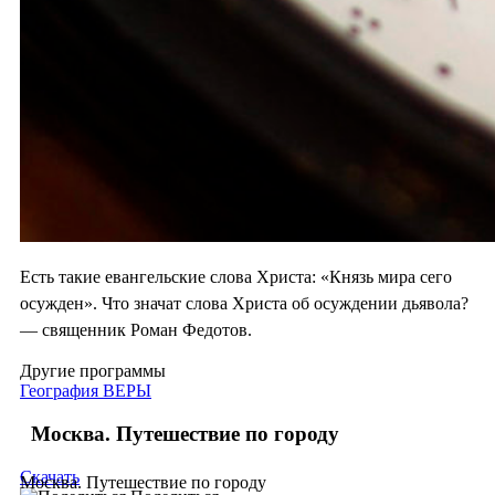
Есть такие евангельские слова Христа: «Князь мира сего
осужден». Что значат слова Христа об осуждении дьявола?
— священник Роман Федотов.
Другие программы
География ВЕРЫ
Москва. Путешествие по городу
Скачать
Москва. Путешествие по городу