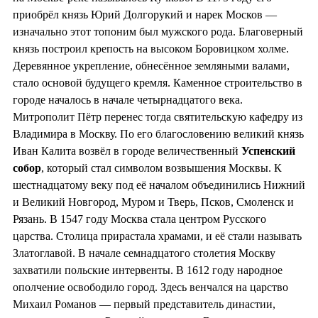
приобрёл князь Юрий Долгорукий и нарек Москов —
изначально этот топоним был мужского рода. Благоверный
князь построил крепость на высоком Боровицком холме.
Деревянное укрепление, обнесённое земляными валами,
стало основой будущего кремля. Каменное строительство в
городе началось в начале четырнадцатого века.
Митрополит Пётр перенес тогда святительскую кафедру из
Владимира в Москву. По его благословению великий князь
Иван Калита возвёл в городе величественный
Успенский
собор
, который стал символом возвышения Москвы. К
шестнадцатому веку под её началом объединились Нижний
и Великий Новгород, Муром и Тверь, Псков, Смоленск и
Рязань. В 1547 году Москва стала центром Русского
царства. Столица прирастала храмами, и её стали называть
Златоглавой. В начале семнадцатого столетия Москву
захватили польские интервенты. В 1612 году народное
ополчение освободило город. Здесь венчался на царство
Михаил Романов — первый представитель династии,