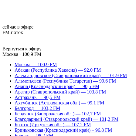
сейчас в эфире
FM-поток
Вернуться к эфиру
Москва - 100,9 FM
Москва — 100,9 FM
Абакан (Республика Хакасия) — 92,0 FM
Александровское (Ставропольский край) — 101,9 FM
Альметьевск (Республика Татарстан) — 99,6 FM
Анапа (Краснодарский край) — 90,5 FM
Арзгир (Ставропольский край) — 103,8 FM
Астрахань — 90,5 FM
Ахтубинск (Астраханская обл.) — 99,1 FM
Белгород — 103,2 FM
Бердянск (Запорожская обл.) — 102,7 FM
Благодарный (Ставропольский край) — 101,2 FM
Братск (Иркутская обл.) — 107,2 FM
Бриньковская (Краснодарский край) – 96,8 FM
Брянск — 98,2 FM