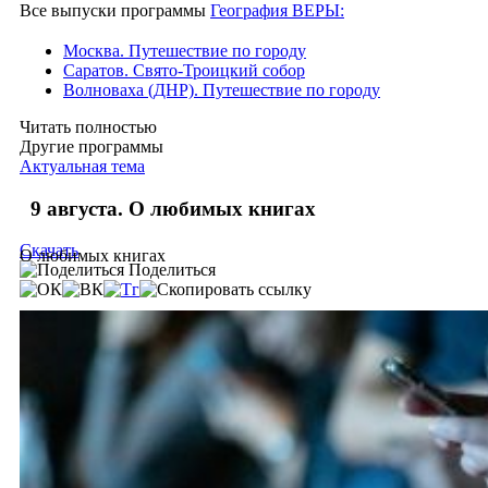
Все выпуски программы
География ВЕРЫ:
Москва. Путешествие по городу
Саратов. Свято-Троицкий собор
Волноваха (ДНР). Путешествие по городу
Читать полностью
Другие программы
Актуальная тема
9 августа. О любимых книгах
Скачать
О любимых книгах
Поделиться