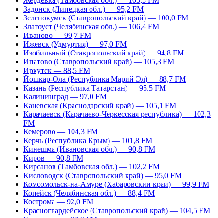
Жердевка (Тамбовская обл.) — 103,3 FM
Задонск (Липецкая обл.) — 95,2 FM
Зеленокумск (Ставропольский край) — 100,0 FM
Златоуст (Челябинская обл.) — 106,4 FM
Иваново — 99,7 FM
Ижевск (Удмуртия) — 97,0 FM
Изобильный (Ставропольский край) — 94,8 FM
Ипатово (Ставропольский край) — 105,3 FM
Иркутск — 88,5 FM
Йошкар-Ола (Республика Марий Эл) — 88,7 FM
Казань (Республика Татарстан) — 95,5 FM
Калининград — 97,0 FM
Каневская (Краснодарский край) — 105,1 FM
Карачаевск (Карачаево-Черкесская республика) — 102,3
FM
Кемерово — 104,3 FM
Керчь (Республика Крым) — 101,8 FM
Кинешма (Ивановская обл.) — 90,8 FM
Киров — 90,8 FM
Кирсанов (Тамбовская обл.) — 102,2 FM
Кисловодск (Ставропольский край) — 95,0 FM
Комсомольск-на-Амуре (Хабаровский край) — 99,9 FM
Копейск (Челябинская обл.) — 88,4 FM
Кострома — 92,0 FM
Красногвардейское (Ставропольский край) — 104,5 FM