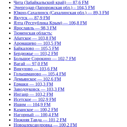
Чита (Забайкальский край) — 87,6 FM
Энергодар (Запорожская обл.) – 104,5 FM
Южно-Сахалинск (Сахалинская обл.) — 89,3 FM
Якутск — 87,9 FM
Ялта (Республика Крым) — 106,8 FM
Ярославль — 98,3 FM
Тюменская область:
Абатское — 103,8 FM
Аромашево — 103,5 FM
Байкалово — 105,5 FM
Бердюжье — 103,2 FM
Большое Сорокино — 102,7 FM
Вагай — 97,0 FM
Викулово — 103,6 FM
Голышманово — 105,4 FM
Демьянское — 102,6 FM
Ермаки — 103,3 FM
Заводоуковск — 103,3 FM
Ингаир — 103,2 FM
Исетское — 102,9 FM
Ишим — 104,9 FM
Казанское — 100,2 FM
Нагорный — 100,4 FM
Нижняя Тавда — 101,2 FM
Новоалександровка — 100,2 FM