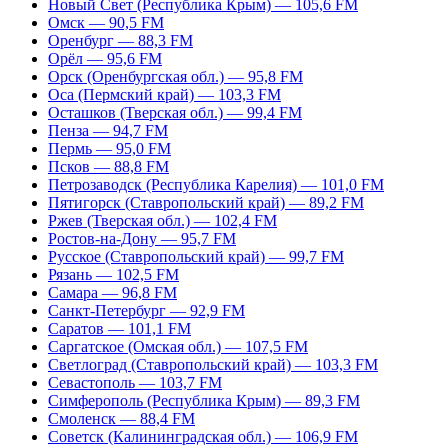
Новый Свет (Республика Крым) — 105,6 FM
Омск — 90,5 FM
Оренбург — 88,3 FM
Орёл — 95,6 FM
Орск (Оренбургская обл.) — 95,8 FM
Оса (Пермский край) — 103,3 FM
Осташков (Тверская обл.) — 99,4 FM
Пенза — 94,7 FM
Пермь — 95,0 FM
Псков — 88,8 FM
Петрозаводск (Республика Карелия) — 101,0 FM
Пятигорск (Ставропольский край) — 89,2 FM
Ржев (Тверская обл.) — 102,4 FM
Ростов-на-Дону — 95,7 FM
Русское (Ставропольский край) — 99,7 FM
Рязань — 102,5 FM
Самара — 96,8 FM
Санкт-Петербург — 92,9 FM
Саратов — 101,1 FM
Саргатское (Омская обл.) — 107,5 FM
Светлоград (Ставропольский край) — 103,3 FM
Севастополь — 103,7 FM
Симферополь (Республика Крым) — 89,3 FM
Смоленск — 88,4 FM
Советск (Калининградская обл.) — 106,9 FM