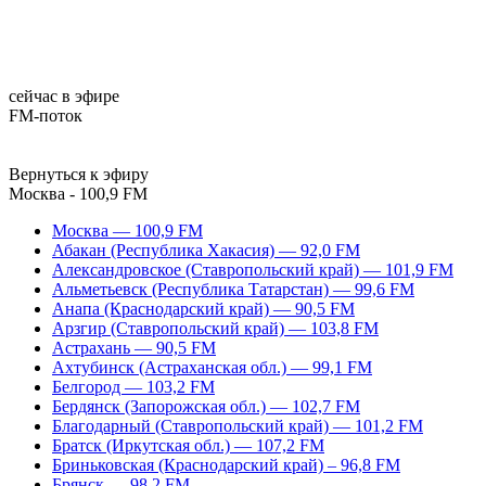
сейчас в эфире
FM-поток
Вернуться к эфиру
Москва - 100,9 FM
Москва — 100,9 FM
Абакан (Республика Хакасия) — 92,0 FM
Александровское (Ставропольский край) — 101,9 FM
Альметьевск (Республика Татарстан) — 99,6 FM
Анапа (Краснодарский край) — 90,5 FM
Арзгир (Ставропольский край) — 103,8 FM
Астрахань — 90,5 FM
Ахтубинск (Астраханская обл.) — 99,1 FM
Белгород — 103,2 FM
Бердянск (Запорожская обл.) — 102,7 FM
Благодарный (Ставропольский край) — 101,2 FM
Братск (Иркутская обл.) — 107,2 FM
Бриньковская (Краснодарский край) – 96,8 FM
Брянск — 98,2 FM