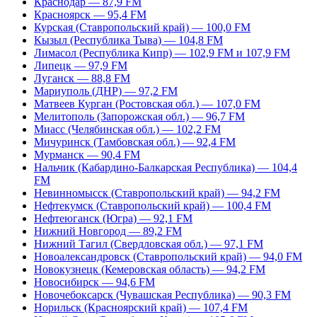
Краснодар — 87,9 FM
Красноярск — 95,4 FM
Курская (Ставропольский край) — 100,0 FM
Кызыл (Республика Тыва) — 104,8 FM
Лимасол (Республика Кипр) — 102,9 FM и 107,9 FM
Липецк — 97,9 FM
Луганск — 88,8 FM
Мариуполь (ДНР) — 97,2 FM
Матвеев Курган (Ростовская обл.) — 107,0 FM
Мелитополь (Запорожская обл.) — 96,7 FM
Миасс (Челябинская обл.) — 102,2 FM
Мичуринск (Тамбовская обл.) — 92,4 FM
Мурманск — 90,4 FM
Нальчик (Кабардино-Балкарская Республика) — 104,4
FM
Невинномысск (Ставропольский край) — 94,2 FM
Нефтекумск (Ставропольский край) — 100,4 FM
Нефтеюганск (Югра) — 92,1 FM
Нижний Новгород — 89,2 FM
Нижний Тагил (Свердловская обл.) — 97,1 FM
Новоалександровск (Ставропольский край) — 94,0 FM
Новокузнецк (Кемеровская область) — 94,2 FM
Новосибирск — 94,6 FM
Новочебоксарск (Чувашская Республика) — 90,3 FM
Норильск (Красноярский край) — 107,4 FM