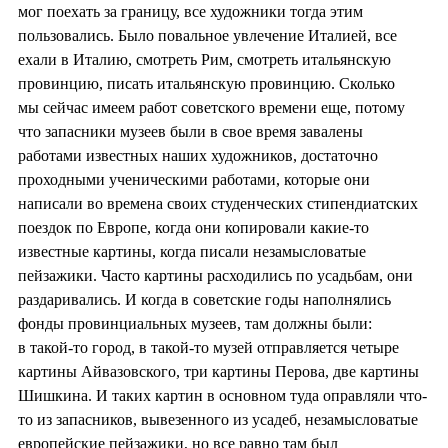
мог поехать за границу, все художники тогда этим
пользовались. Было повальное увлечение Италией, все
ехали в Италию, смотреть Рим, смотреть итальянскую
провинцию, писать итальянскую провинцию. Сколько
мы сейчас имеем работ советского времени еще, потому
что запасники музеев были в свое время завалены
работами известных наших художников, достаточно
проходными ученическими работами, которые они
написали во времена своих студенческих стипендиатских
поездок по Европе, когда они копировали какие-то
известные картины, когда писали незамысловатые
пейзажики. Часто картины расходились по усадьбам, они
раздаривались. И когда в советские годы наполнялись
фонды провинциальных музеев, там должны были:
в такой-то город, в такой-то музей отправляется четыре
картины Айвазовского, три картины Перова, две картины
Шишкина. И таких картин в основном туда оправляли что-
то из запасников, вывезенного из усадеб, незамысловатые
европейские пейзажики, но все равно там был