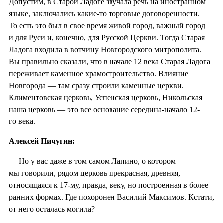
Допустим, в Старой Ладоге звучала речь на иностранном
языке, заключались какие-то торговые договоренности.
То есть это был в свое время живой город, важный город
и для Руси и, конечно, для Русской Церкви. Тогда Старая
Ладога входила в вотчину Новгородского митрополита.
Вы правильно сказали, что в начале 12 века Старая Ладога
переживает каменное храмостроительство. Влияние
Новгорода — там сразу строили каменные церкви.
Климентовская церковь, Успенская церковь, Никольская
наша церковь — это все основание середина-начало 12-
го века.
Алексей Пичугин:
— Но у вас даже в том самом Лапино, о котором
мы говорили, рядом церковь прекрасная, древняя,
относящаяся к 17-му, правда, веку, но построенная в более
ранних формах. Где похоронен Василий Максимов. Кстати,
от него осталась могила?