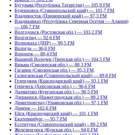
Бугульма (Республика Татарстан) — 105,9 FM
Буденновск (Ставропольский край) — 101,7 FM
Владивосток (Приморский край) — 97,3 FM
Владикавказ (Республика Северная Осетия — Алания)
— 106,7 FM
Волгодонск (Ростовская обл.) — 103,2 FM
Волгоград — 92,6 FM
Волноваха (ДНР) — 99,5 FM
Вологда — 96,0 FM
Воронеж — 89,4 FM
Вышний Волочек (Тверская обл.) — 104,5 FM
Вязьма (Смоленская обл.) — 88,3 FM
Гагарин (Смоленская обл.) — 95,3 FM
Галюгаевская (Ставропольский край) — 89,8 FM
Геленджик (Краснодарский край) — 93,1 FM
Геническ (Херсонская обл.) — 96,6 FM
Далматово (Курганская обл.) — 96,5 FM
Дзержинск (Нижегородская обл.) — 89,2 FM
Димитровград (Ульяновская обл.) — 97,1 FM
Донецк — 102,6 FM
Ейск (Краснодарский край) — 101,1 FM
Екатеринбург — 93,7 FM
Ессентуки (Ставропольский край) – 89,2 FM
Железногорск (Курская обл.) — 94,0 FM