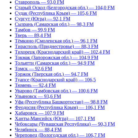
Ставрополь — 93,0 FM
Старый Оскол (Белгородская обл.) — 104,0 FM
Судак (Республика Крым) — 105,6 FM
Сургут (Югра) — 92,1 FM
Сызрань (Самарская обл.) — 98,3 FM
Тамбов — 99,9 FM
Тверь — 89,4 FM
Тёмкино (Смоленская обл.) — 96,1 FM
Тирасполь (Приднестровье) — 88,3 FM
Тихорецк (Краснодарский край) — 102,4 FM
Токмак (Запорожская обл.) — 104,9 FM
Тольятти (Самарская обл.) — 94,9 FM
Томск — 92,6 FM
Торжок (Тверская обл.) — 94,7 FM
Туапсе (Краснодарский край) — 106,5
Тюмень — 92,4 FM
Уварово (Тамбовская обл.) — 100,6 FM
Ульяновск — 93,6 FM
Уфа (Республика Башкортостан) — 98,8 FM
Феодосия (Республика Крым) — 106,1 FM
Хабаровск — 107,9 FM
Ханты-Мансийск (Югра) — 107,1 FM
Чебоксары (Чувашская Республика) — 90,3 FM
Челябинск — 88,4 FM
Череповец (Вологодская обл.) — 106,7 FM