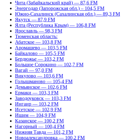
Чита (Забайкальский край) — 87,6 FM
Энергодар (Запорожская обл.) – 104,5 FM
Южно-Сахалинск (Сахалинская обл.) — 89,3 FM
Якутск — 87,9 FM
Ялта (Республика Крым) — 106,8 FM
Ярославль — 98,3 FM
Тюменская область:
Абатское — 103,8 FM
Аромашево — 103,5 FM
Байкалово — 105,5 FM
Бердюжье — 103,2 FM
Большое Сорокино — 102,7 FM
Вагай — 97,0 FM
Викулово — 103,6 FM
Голышманово — 105,4 FM
Демьянское — 102,6 FM
Ермаки — 103,3 FM
Заводоуковск — 103,3 FM
Ингаир — 103,2 FM
Исетское — 102,9 FM
Ишим — 104,9 FM
Казанское — 100,2 FM
Нагорный — 100,4 FM
Нижняя Тавда — 101,2 FM
Новоалександровка — 100,2 FM