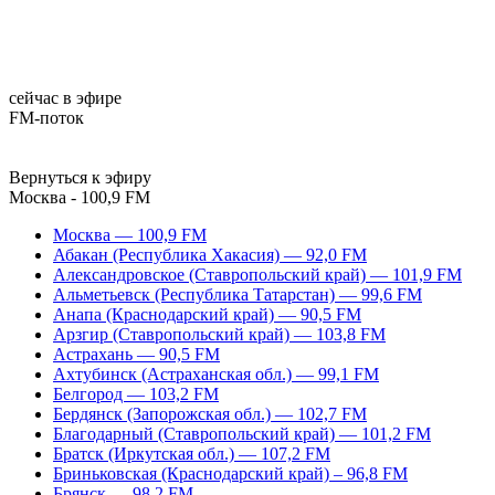
сейчас в эфире
FM-поток
Вернуться к эфиру
Москва - 100,9 FM
Москва — 100,9 FM
Абакан (Республика Хакасия) — 92,0 FM
Александровское (Ставропольский край) — 101,9 FM
Альметьевск (Республика Татарстан) — 99,6 FM
Анапа (Краснодарский край) — 90,5 FM
Арзгир (Ставропольский край) — 103,8 FM
Астрахань — 90,5 FM
Ахтубинск (Астраханская обл.) — 99,1 FM
Белгород — 103,2 FM
Бердянск (Запорожская обл.) — 102,7 FM
Благодарный (Ставропольский край) — 101,2 FM
Братск (Иркутская обл.) — 107,2 FM
Бриньковская (Краснодарский край) – 96,8 FM
Брянск — 98,2 FM