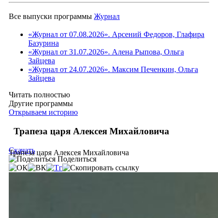
Все выпуски программы
Журнал
«Журнал от 07.08.2026». Арсений Федоров, Глафира
Базурина
«Журнал от 31.07.2026». Алена Рыпова, Ольга
Зайцева
«Журнал от 24.07.2026». Максим Печенкин, Ольга
Зайцева
Читать полностью
Другие программы
Открываем историю
Трапеза царя Алексея Михайловича
Скачать
Трапеза царя Алексея Михайловича
Поделиться