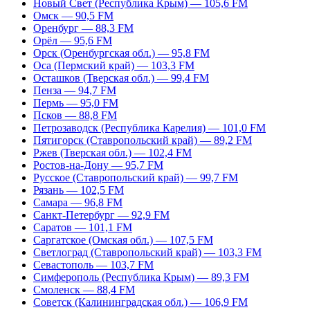
Новый Свет (Республика Крым) — 105,6 FM
Омск — 90,5 FM
Оренбург — 88,3 FM
Орёл — 95,6 FM
Орск (Оренбургская обл.) — 95,8 FM
Оса (Пермский край) — 103,3 FM
Осташков (Тверская обл.) — 99,4 FM
Пенза — 94,7 FM
Пермь — 95,0 FM
Псков — 88,8 FM
Петрозаводск (Республика Карелия) — 101,0 FM
Пятигорск (Ставропольский край) — 89,2 FM
Ржев (Тверская обл.) — 102,4 FM
Ростов-на-Дону — 95,7 FM
Русское (Ставропольский край) — 99,7 FM
Рязань — 102,5 FM
Самара — 96,8 FM
Санкт-Петербург — 92,9 FM
Саратов — 101,1 FM
Саргатское (Омская обл.) — 107,5 FM
Светлоград (Ставропольский край) — 103,3 FM
Севастополь — 103,7 FM
Симферополь (Республика Крым) — 89,3 FM
Смоленск — 88,4 FM
Советск (Калининградская обл.) — 106,9 FM