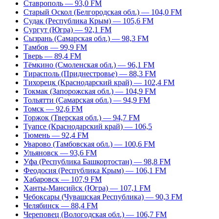
Ставрополь — 93,0 FM
Старый Оскол (Белгородская обл.) — 104,0 FM
Судак (Республика Крым) — 105,6 FM
Сургут (Югра) — 92,1 FM
Сызрань (Самарская обл.) — 98,3 FM
Тамбов — 99,9 FM
Тверь — 89,4 FM
Тёмкино (Смоленская обл.) — 96,1 FM
Тирасполь (Приднестровье) — 88,3 FM
Тихорецк (Краснодарский край) — 102,4 FM
Токмак (Запорожская обл.) — 104,9 FM
Тольятти (Самарская обл.) — 94,9 FM
Томск — 92,6 FM
Торжок (Тверская обл.) — 94,7 FM
Туапсе (Краснодарский край) — 106,5
Тюмень — 92,4 FM
Уварово (Тамбовская обл.) — 100,6 FM
Ульяновск — 93,6 FM
Уфа (Республика Башкортостан) — 98,8 FM
Феодосия (Республика Крым) — 106,1 FM
Хабаровск — 107,9 FM
Ханты-Мансийск (Югра) — 107,1 FM
Чебоксары (Чувашская Республика) — 90,3 FM
Челябинск — 88,4 FM
Череповец (Вологодская обл.) — 106,7 FM