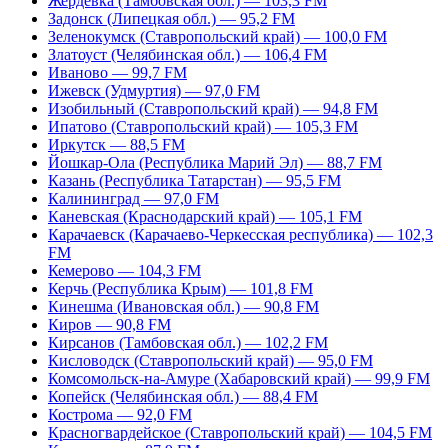
Жердевка (Тамбовская обл.) — 103,3 FM
Задонск (Липецкая обл.) — 95,2 FM
Зеленокумск (Ставропольский край) — 100,0 FM
Златоуст (Челябинская обл.) — 106,4 FM
Иваново — 99,7 FM
Ижевск (Удмуртия) — 97,0 FM
Изобильный (Ставропольский край) — 94,8 FM
Ипатово (Ставропольский край) — 105,3 FM
Иркутск — 88,5 FM
Йошкар-Ола (Республика Марий Эл) — 88,7 FM
Казань (Республика Татарстан) — 95,5 FM
Калининград — 97,0 FM
Каневская (Краснодарский край) — 105,1 FM
Карачаевск (Карачаево-Черкесская республика) — 102,3
FM
Кемерово — 104,3 FM
Керчь (Республика Крым) — 101,8 FM
Кинешма (Ивановская обл.) — 90,8 FM
Киров — 90,8 FM
Кирсанов (Тамбовская обл.) — 102,2 FM
Кисловодск (Ставропольский край) — 95,0 FM
Комсомольск-на-Амуре (Хабаровский край) — 99,9 FM
Копейск (Челябинская обл.) — 88,4 FM
Кострома — 92,0 FM
Красногвардейское (Ставропольский край) — 104,5 FM