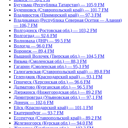
Бугульма (Республика Татарстан) — 105,9 FM
Буденновск (Ставропольский край) — 101,7 FM
Владивосток (Приморский край) — 97,3 FM
Владикавказ (Республика Северная Осетия — Алания)
— 106,7 FM
Волгодонск (Ростовская обл.) — 103,2 FM
Волгоград — 92,6 FM
Волноваха (ДНР) — 99,5 FM
Вологда — 96,0 FM
Воронеж — 89,4 FM
Вышний Волочек (Тверская обл.) — 104,5 FM
Вязьма (Смоленская обл.) — 88,3 FM
Гагарин (Смоленская обл.) — 95,3 FM
Галюгаевская (Ставропольский край) — 89,8 FM
Геленджик (Краснодарский край) — 93,1 FM
Геническ (Херсонская обл.) — 96,6 FM
Далматово (Курганская обл.) — 96,5 FM
Дзержинск (Нижегородская обл.) — 89,2 FM
Димитровград (Ульяновская обл.) — 97,1 FM
Донецк — 102,6 FM
Ейск (Краснодарский край) — 101,1 FM
Екатеринбург — 93,7 FM
Ессентуки (Ставропольский край) – 89,2 FM
Железногорск (Курская обл.) — 94,0 FM