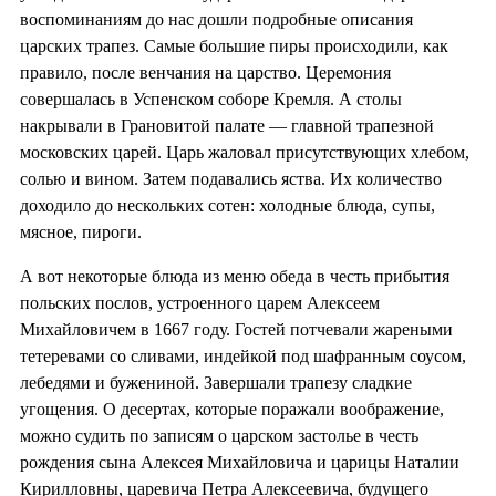
воспоминаниям до нас дошли подробные описания
царских трапез. Самые большие пиры происходили, как
правило, после венчания на царство. Церемония
совершалась в Успенском соборе Кремля. А столы
накрывали в Грановитой палате — главной трапезной
московских царей. Царь жаловал присутствующих хлебом,
солью и вином. Затем подавались яства. Их количество
доходило до нескольких сотен: холодные блюда, супы,
мясное, пироги.
А вот некоторые блюда из меню обеда в честь прибытия
польских послов, устроенного царем Алексеем
Михайловичем в 1667 году. Гостей потчевали жареными
тетеревами со сливами, индейкой под шафранным соусом,
лебедями и бужениной. Завершали трапезу сладкие
угощения. О десертах, которые поражали воображение,
можно судить по записям о царском застолье в честь
рождения сына Алексея Михайловича и царицы Наталии
Кирилловны, царевича Петра Алексеевича, будущего