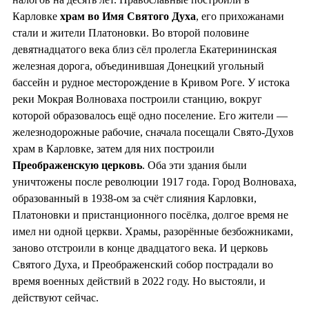
Карловке
храм во
Имя Святого Духа
, его прихожанами
стали и жители Платоновки. Во второй половине
девятнадцатого века близ сёл пролегла Екатерининская
железная дорога, объединившая Донецкий угольный
бассейн и рудное месторождение в Кривом Роге. У истока
реки Мокрая Волноваха построили станцию, вокруг
которой образовалось ещё одно поселение. Его жители —
железнодорожные рабочие, сначала посещали Свято-Духов
храм в Карловке, затем для них построили
Преображенскую церковь
. Оба эти здания были
уничтожены после революции 1917 года. Город Волноваха,
образованный в 1938-ом за счёт слияния Карловки,
Платоновки и пристанционного посёлка, долгое время не
имел ни одной церкви. Храмы, разорённые безбожниками,
заново отстроили в конце двадцатого века. И церковь
Святого Духа, и Преображенский собор пострадали во
время военных действий в 2022 году. Но выстояли, и
действуют сейчас.