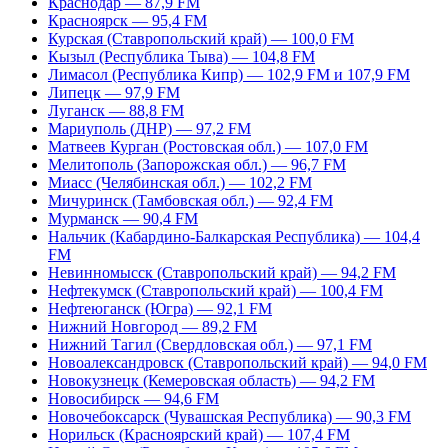
Краснодар — 87,9 FM
Красноярск — 95,4 FM
Курская (Ставропольский край) — 100,0 FM
Кызыл (Республика Тыва) — 104,8 FM
Лимасол (Республика Кипр) — 102,9 FM и 107,9 FM
Липецк — 97,9 FM
Луганск — 88,8 FM
Мариуполь (ДНР) — 97,2 FM
Матвеев Курган (Ростовская обл.) — 107,0 FM
Мелитополь (Запорожская обл.) — 96,7 FM
Миасс (Челябинская обл.) — 102,2 FM
Мичуринск (Тамбовская обл.) — 92,4 FM
Мурманск — 90,4 FM
Нальчик (Кабардино-Балкарская Республика) — 104,4
FM
Невинномысск (Ставропольский край) — 94,2 FM
Нефтекумск (Ставропольский край) — 100,4 FM
Нефтеюганск (Югра) — 92,1 FM
Нижний Новгород — 89,2 FM
Нижний Тагил (Свердловская обл.) — 97,1 FM
Новоалександровск (Ставропольский край) — 94,0 FM
Новокузнецк (Кемеровская область) — 94,2 FM
Новосибирск — 94,6 FM
Новочебоксарск (Чувашская Республика) — 90,3 FM
Норильск (Красноярский край) — 107,4 FM