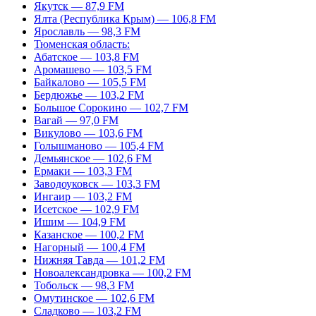
Якутск — 87,9 FM
Ялта (Республика Крым) — 106,8 FM
Ярославль — 98,3 FM
Тюменская область:
Абатское — 103,8 FM
Аромашево — 103,5 FM
Байкалово — 105,5 FM
Бердюжье — 103,2 FM
Большое Сорокино — 102,7 FM
Вагай — 97,0 FM
Викулово — 103,6 FM
Голышманово — 105,4 FM
Демьянское — 102,6 FM
Ермаки — 103,3 FM
Заводоуковск — 103,3 FM
Ингаир — 103,2 FM
Исетское — 102,9 FM
Ишим — 104,9 FM
Казанское — 100,2 FM
Нагорный — 100,4 FM
Нижняя Тавда — 101,2 FM
Новоалександровка — 100,2 FM
Тобольск — 98,3 FM
Омутинское — 102,6 FM
Сладково — 103,2 FM