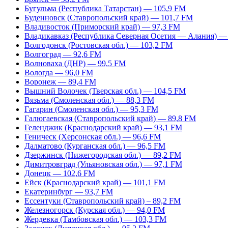
Бугульма (Республика Татарстан) — 105,9 FM
Буденновск (Ставропольский край) — 101,7 FM
Владивосток (Приморский край) — 97,3 FM
Владикавказ (Республика Северная Осетия — Алания) —
Волгодонск (Ростовская обл.) — 103,2 FM
Волгоград — 92,6 FM
Волноваха (ДНР) — 99,5 FM
Вологда — 96,0 FM
Воронеж — 89,4 FM
Вышний Волочек (Тверская обл.) — 104,5 FM
Вязьма (Смоленская обл.) — 88,3 FM
Гагарин (Смоленская обл.) — 95,3 FM
Галюгаевская (Ставропольский край) — 89,8 FM
Геленджик (Краснодарский край) — 93,1 FM
Геническ (Херсонская обл.) — 96,6 FM
Далматово (Курганская обл.) — 96,5 FM
Дзержинск (Нижегородская обл.) — 89,2 FM
Димитровград (Ульяновская обл.) — 97,1 FM
Донецк — 102,6 FM
Ейск (Краснодарский край) — 101,1 FM
Екатеринбург — 93,7 FM
Ессентуки (Ставропольский край) – 89,2 FM
Железногорск (Курская обл.) — 94,0 FM
Жердевка (Тамбовская обл.) — 103,3 FM