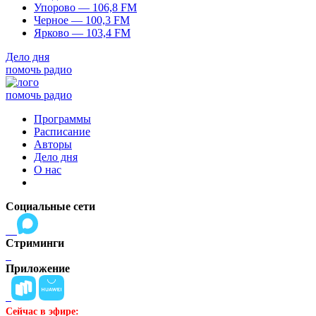
Упорово — 106,8 FM
Черное — 100,3 FM
Ярково — 103,4 FM
Дело дня
помочь радио
помочь радио
Программы
Расписание
Авторы
Дело дня
О нас
Социальные сети
Стриминги
Приложение
Сейчас в эфире: