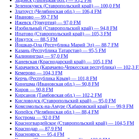
Задонск (Липецкая обл.) — 95,2 FM
Зеленокумск (Ставропольский край) — 100,0 FM
Златоуст (Челябинская обл.) — 106,4 FM
Иваново — 99,7 FM
Ижевск (Удмуртия) — 97,0 FM
Изобильный (Ставропольский край) — 94,8 FM
Ипатово (Ставропольский край) — 105,3 FM
Иркутск — 88,5 FM
Йошкар-Ола (Республика Марий Эл) — 88,7 FM
Казань (Республика Татарстан) — 95,5 FM
Калининград — 97,0 FM
Каневская (Краснодарский край) — 105,1 FM
Карачаевск (Карачаево-Черкесская республика) — 102,3 
Кемерово — 104,3 FM
Керчь (Республика Крым) — 101,8 FM
Кинешма (Ивановская обл.) — 90,8 FM
Киров — 90,8 FM
Кирсанов (Тамбовская обл.) — 102,2 FM
Кисловодск (Ставропольский край) — 95,0 FM
Комсомольск-на-Амуре (Хабаровский край) — 99,9 FM
Копейск (Челябинская обл.) — 88,4 FM
Кострома — 92,0 FM
Красногвардейское (Ставропольский край) — 104,5 FM
Краснодар — 87,9 FM
Красноярск — 95,4 FM