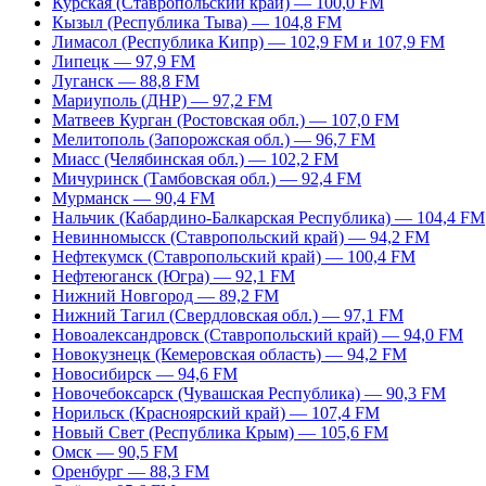
Курская (Ставропольский край) — 100,0 FM
Кызыл (Республика Тыва) — 104,8 FM
Лимасол (Республика Кипр) — 102,9 FM и 107,9 FM
Липецк — 97,9 FM
Луганск — 88,8 FM
Мариуполь (ДНР) — 97,2 FM
Матвеев Курган (Ростовская обл.) — 107,0 FM
Мелитополь (Запорожская обл.) — 96,7 FM
Миасс (Челябинская обл.) — 102,2 FM
Мичуринск (Тамбовская обл.) — 92,4 FM
Мурманск — 90,4 FM
Нальчик (Кабардино-Балкарская Республика) — 104,4 FM
Невинномысск (Ставропольский край) — 94,2 FM
Нефтекумск (Ставропольский край) — 100,4 FM
Нефтеюганск (Югра) — 92,1 FM
Нижний Новгород — 89,2 FM
Нижний Тагил (Свердловская обл.) — 97,1 FM
Новоалександровск (Ставропольский край) — 94,0 FM
Новокузнецк (Кемеровская область) — 94,2 FM
Новосибирск — 94,6 FM
Новочебоксарск (Чувашская Республика) — 90,3 FM
Норильск (Красноярский край) — 107,4 FM
Новый Свет (Республика Крым) — 105,6 FM
Омск — 90,5 FM
Оренбург — 88,3 FM