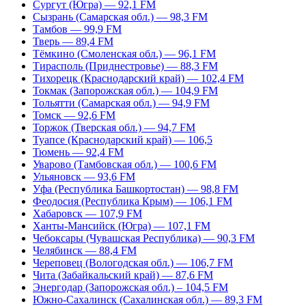
Сургут (Югра) — 92,1 FM
Сызрань (Самарская обл.) — 98,3 FM
Тамбов — 99,9 FM
Тверь — 89,4 FM
Тёмкино (Смоленская обл.) — 96,1 FM
Тирасполь (Приднестровье) — 88,3 FM
Тихорецк (Краснодарский край) — 102,4 FM
Токмак (Запорожская обл.) — 104,9 FM
Тольятти (Самарская обл.) — 94,9 FM
Томск — 92,6 FM
Торжок (Тверская обл.) — 94,7 FM
Туапсе (Краснодарский край) — 106,5
Тюмень — 92,4 FM
Уварово (Тамбовская обл.) — 100,6 FM
Ульяновск — 93,6 FM
Уфа (Республика Башкортостан) — 98,8 FM
Феодосия (Республика Крым) — 106,1 FM
Хабаровск — 107,9 FM
Ханты-Мансийск (Югра) — 107,1 FM
Чебоксары (Чувашская Республика) — 90,3 FM
Челябинск — 88,4 FM
Череповец (Вологодская обл.) — 106,7 FM
Чита (Забайкальский край) — 87,6 FM
Энергодар (Запорожская обл.) – 104,5 FM
Южно-Сахалинск (Сахалинская обл.) — 89,3 FM