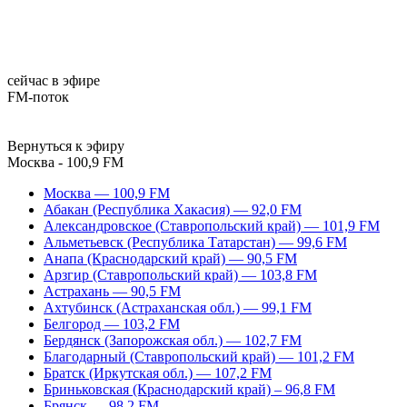
сейчас в эфире
FM-поток
Вернуться к эфиру
Москва - 100,9 FM
Москва — 100,9 FM
Абакан (Республика Хакасия) — 92,0 FM
Александровское (Ставропольский край) — 101,9 FM
Альметьевск (Республика Татарстан) — 99,6 FM
Анапа (Краснодарский край) — 90,5 FM
Арзгир (Ставропольский край) — 103,8 FM
Астрахань — 90,5 FM
Ахтубинск (Астраханская обл.) — 99,1 FM
Белгород — 103,2 FM
Бердянск (Запорожская обл.) — 102,7 FM
Благодарный (Ставропольский край) — 101,2 FM
Братск (Иркутская обл.) — 107,2 FM
Бриньковская (Краснодарский край) – 96,8 FM
Брянск — 98,2 FM