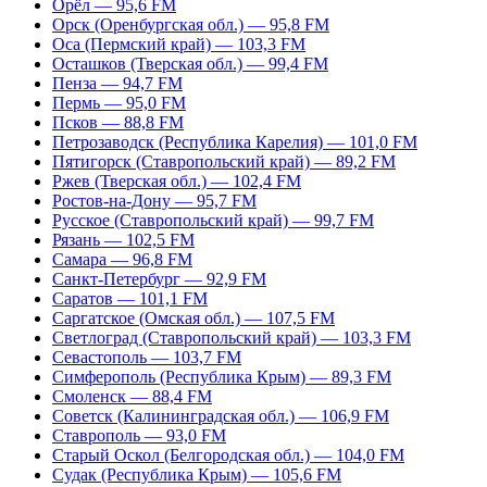
Орёл — 95,6 FM
Орск (Оренбургская обл.) — 95,8 FM
Оса (Пермский край) — 103,3 FM
Осташков (Тверская обл.) — 99,4 FM
Пенза — 94,7 FM
Пермь — 95,0 FM
Псков — 88,8 FM
Петрозаводск (Республика Карелия) — 101,0 FM
Пятигорск (Ставропольский край) — 89,2 FM
Ржев (Тверская обл.) — 102,4 FM
Ростов-на-Дону — 95,7 FM
Русское (Ставропольский край) — 99,7 FM
Рязань — 102,5 FM
Самара — 96,8 FM
Санкт-Петербург — 92,9 FM
Саратов — 101,1 FM
Саргатское (Омская обл.) — 107,5 FM
Светлоград (Ставропольский край) — 103,3 FM
Севастополь — 103,7 FM
Симферополь (Республика Крым) — 89,3 FM
Смоленск — 88,4 FM
Советск (Калининградская обл.) — 106,9 FM
Ставрополь — 93,0 FM
Старый Оскол (Белгородская обл.) — 104,0 FM
Судак (Республика Крым) — 105,6 FM