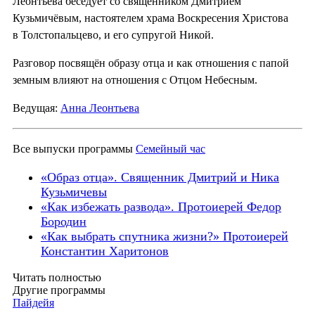
Леонтьева беседует со священником Дмитрием
Кузьмичёвым, настоятелем храма Воскресения Христова
в Толстопальцево, и его супругой Никой.
Разговор посвящён образу отца и как отношения с папой
земным влияют на отношения с Отцом Небесным.
Ведущая:
Анна Леонтьева
Все выпуски программы
Семейный час
«Образ отца». Священник Дмитрий и Ника
Кузьмичевы
«Как избежать развода». Протоиерей Федор
Бородин
«Как выбрать спутника жизни?» Протоиерей
Константин Харитонов
Читать полностью
Другие программы
Пайдейя