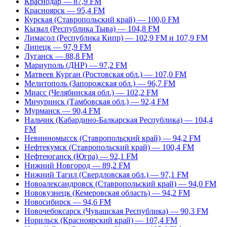
Краснодар — 87,9 FM
Красноярск — 95,4 FM
Курская (Ставропольский край) — 100,0 FM
Кызыл (Республика Тыва) — 104,8 FM
Лимасол (Республика Кипр) — 102,9 FM и 107,9 FM
Липецк — 97,9 FM
Луганск — 88,8 FM
Мариуполь (ДНР) — 97,2 FM
Матвеев Курган (Ростовская обл.) — 107,0 FM
Мелитополь (Запорожская обл.) — 96,7 FM
Миасс (Челябинская обл.) — 102,2 FM
Мичуринск (Тамбовская обл.) — 92,4 FM
Мурманск — 90,4 FM
Нальчик (Кабардино-Балкарская Республика) — 104,4
FM
Невинномысск (Ставропольский край) — 94,2 FM
Нефтекумск (Ставропольский край) — 100,4 FM
Нефтеюганск (Югра) — 92,1 FM
Нижний Новгород — 89,2 FM
Нижний Тагил (Свердловская обл.) — 97,1 FM
Новоалександровск (Ставропольский край) — 94,0 FM
Новокузнецк (Кемеровская область) — 94,2 FM
Новосибирск — 94,6 FM
Новочебоксарск (Чувашская Республика) — 90,3 FM
Норильск (Красноярский край) — 107,4 FM