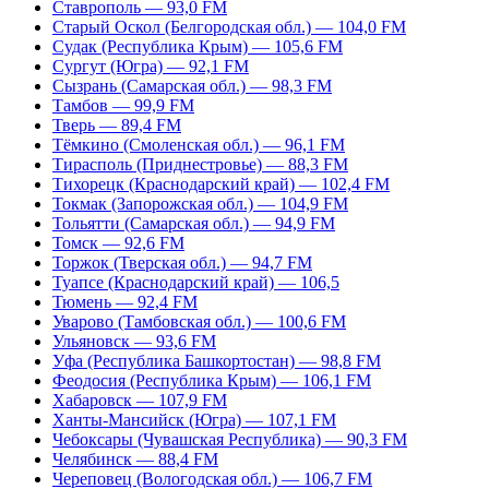
Ставрополь — 93,0 FM
Старый Оскол (Белгородская обл.) — 104,0 FM
Судак (Республика Крым) — 105,6 FM
Сургут (Югра) — 92,1 FM
Сызрань (Самарская обл.) — 98,3 FM
Тамбов — 99,9 FM
Тверь — 89,4 FM
Тёмкино (Смоленская обл.) — 96,1 FM
Тирасполь (Приднестровье) — 88,3 FM
Тихорецк (Краснодарский край) — 102,4 FM
Токмак (Запорожская обл.) — 104,9 FM
Тольятти (Самарская обл.) — 94,9 FM
Томск — 92,6 FM
Торжок (Тверская обл.) — 94,7 FM
Туапсе (Краснодарский край) — 106,5
Тюмень — 92,4 FM
Уварово (Тамбовская обл.) — 100,6 FM
Ульяновск — 93,6 FM
Уфа (Республика Башкортостан) — 98,8 FM
Феодосия (Республика Крым) — 106,1 FM
Хабаровск — 107,9 FM
Ханты-Мансийск (Югра) — 107,1 FM
Чебоксары (Чувашская Республика) — 90,3 FM
Челябинск — 88,4 FM
Череповец (Вологодская обл.) — 106,7 FM