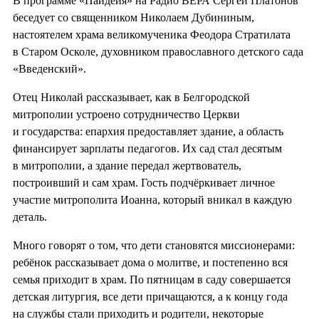
В программе «Пайдейя» на Радио ВЕРА Сергей Платонов
беседует со священником Николаем Дубининым,
настоятелем храма великомученика Феодора Стратилата
в Старом Осколе, духовником православного детского сада
«Введенский».
Отец Николай рассказывает, как в Белгородской
митрополии устроено сотрудничество Церкви
и государства: епархия предоставляет здание, а область
финансирует зарплаты педагогов. Их сад стал десятым
в митрополии, а здание передал жертвователь,
построивший и сам храм. Гость подчёркивает личное
участие митрополита Иоанна, который вникал в каждую
деталь.
Много говорят о том, что дети становятся миссионерами:
ребёнок рассказывает дома о молитве, и постепенно вся
семья приходит в храм. По пятницам в саду совершается
детская литургия, все дети причащаются, а к концу года
на службы стали приходить и родители, некоторые