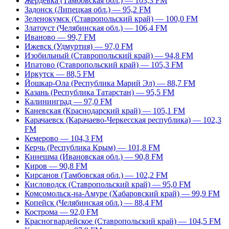
Жердевка (Тамбовская обл.) — 103,3 FM
Задонск (Липецкая обл.) — 95,2 FM
Зеленокумск (Ставропольский край) — 100,0 FM
Златоуст (Челябинская обл.) — 106,4 FM
Иваново — 99,7 FM
Ижевск (Удмуртия) — 97,0 FM
Изобильный (Ставропольский край) — 94,8 FM
Ипатово (Ставропольский край) — 105,3 FM
Иркутск — 88,5 FM
Йошкар-Ола (Республика Марий Эл) — 88,7 FM
Казань (Республика Татарстан) — 95,5 FM
Калининград — 97,0 FM
Каневская (Краснодарский край) — 105,1 FM
Карачаевск (Карачаево-Черкесская республика) — 102,3
FM
Кемерово — 104,3 FM
Керчь (Республика Крым) — 101,8 FM
Кинешма (Ивановская обл.) — 90,8 FM
Киров — 90,8 FM
Кирсанов (Тамбовская обл.) — 102,2 FM
Кисловодск (Ставропольский край) — 95,0 FM
Комсомольск-на-Амуре (Хабаровский край) — 99,9 FM
Копейск (Челябинская обл.) — 88,4 FM
Кострома — 92,0 FM
Красногвардейское (Ставропольский край) — 104,5 FM