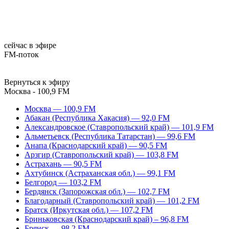
сейчас в эфире
FM-поток
Вернуться к эфиру
Москва - 100,9 FM
Москва — 100,9 FM
Абакан (Республика Хакасия) — 92,0 FM
Александровское (Ставропольский край) — 101,9 FM
Альметьевск (Республика Татарстан) — 99,6 FM
Анапа (Краснодарский край) — 90,5 FM
Арзгир (Ставропольский край) — 103,8 FM
Астрахань — 90,5 FM
Ахтубинск (Астраханская обл.) — 99,1 FM
Белгород — 103,2 FM
Бердянск (Запорожская обл.) — 102,7 FM
Благодарный (Ставропольский край) — 101,2 FM
Братск (Иркутская обл.) — 107,2 FM
Бриньковская (Краснодарский край) – 96,8 FM
Брянск — 98,2 FM