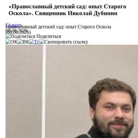
«Православный детский сад: опыт Старого
Оскола». Священник Николай Дубинин
Скачать
Православный детский сад: опыт Старого Оскола
08.08.2026
(08.08.2026)
Поделиться