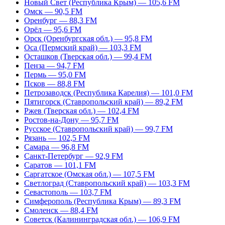
Новый Свет (Республика Крым) — 105,6 FM
Омск — 90,5 FM
Оренбург — 88,3 FM
Орёл — 95,6 FM
Орск (Оренбургская обл.) — 95,8 FM
Оса (Пермский край) — 103,3 FM
Осташков (Тверская обл.) — 99,4 FM
Пенза — 94,7 FM
Пермь — 95,0 FM
Псков — 88,8 FM
Петрозаводск (Республика Карелия) — 101,0 FM
Пятигорск (Ставропольский край) — 89,2 FM
Ржев (Тверская обл.) — 102,4 FM
Ростов-на-Дону — 95,7 FM
Русское (Ставропольский край) — 99,7 FM
Рязань — 102,5 FM
Самара — 96,8 FM
Санкт-Петербург — 92,9 FM
Саратов — 101,1 FM
Саргатское (Омская обл.) — 107,5 FM
Светлоград (Ставропольский край) — 103,3 FM
Севастополь — 103,7 FM
Симферополь (Республика Крым) — 89,3 FM
Смоленск — 88,4 FM
Советск (Калининградская обл.) — 106,9 FM