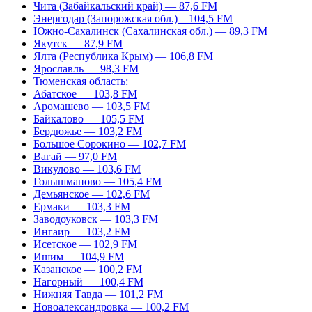
Чита (Забайкальский край) — 87,6 FM
Энергодар (Запорожская обл.) – 104,5 FM
Южно-Сахалинск (Сахалинская обл.) — 89,3 FM
Якутск — 87,9 FM
Ялта (Республика Крым) — 106,8 FM
Ярославль — 98,3 FM
Тюменская область:
Абатское — 103,8 FM
Аромашево — 103,5 FM
Байкалово — 105,5 FM
Бердюжье — 103,2 FM
Большое Сорокино — 102,7 FM
Вагай — 97,0 FM
Викулово — 103,6 FM
Голышманово — 105,4 FM
Демьянское — 102,6 FM
Ермаки — 103,3 FM
Заводоуковск — 103,3 FM
Ингаир — 103,2 FM
Исетское — 102,9 FM
Ишим — 104,9 FM
Казанское — 100,2 FM
Нагорный — 100,4 FM
Нижняя Тавда — 101,2 FM
Новоалександровка — 100,2 FM