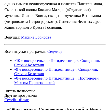
о днях памяти великомученика и целителя Пантелеимона,
Смоленской иконы Божией Матери («Одигитрия»),
мученика Иоанна Воина, священномученика Вениамина
(митрополита Петроградского), Изнесения Честных Древ
Животворящего Креста Господня.
Ведущая:
Марина Борисова
Все выпуски программы
Седмица
«10-е воскресенье по Пятидесятнице». Священник
Стахий Колотвин
«9-е воскресенье по Пятидесятнице». Священник
Стахий Колотвин
«8-е воскресенье по Пятидесятнице». Протоиерей
Максим Первозванский
Читать полностью
Другие программы
Семейный час
«Образ отца». Священник Дмитрий и Ника