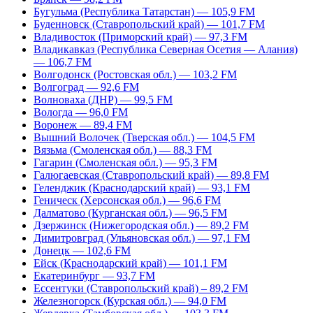
Бугульма (Республика Татарстан) — 105,9 FM
Буденновск (Ставропольский край) — 101,7 FM
Владивосток (Приморский край) — 97,3 FM
Владикавказ (Республика Северная Осетия — Алания)
— 106,7 FM
Волгодонск (Ростовская обл.) — 103,2 FM
Волгоград — 92,6 FM
Волноваха (ДНР) — 99,5 FM
Вологда — 96,0 FM
Воронеж — 89,4 FM
Вышний Волочек (Тверская обл.) — 104,5 FM
Вязьма (Смоленская обл.) — 88,3 FM
Гагарин (Смоленская обл.) — 95,3 FM
Галюгаевская (Ставропольский край) — 89,8 FM
Геленджик (Краснодарский край) — 93,1 FM
Геническ (Херсонская обл.) — 96,6 FM
Далматово (Курганская обл.) — 96,5 FM
Дзержинск (Нижегородская обл.) — 89,2 FM
Димитровград (Ульяновская обл.) — 97,1 FM
Донецк — 102,6 FM
Ейск (Краснодарский край) — 101,1 FM
Екатеринбург — 93,7 FM
Ессентуки (Ставропольский край) – 89,2 FM
Железногорск (Курская обл.) — 94,0 FM