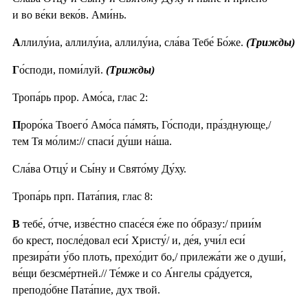
и во ве́ки веко́в. Ами́нь.
А
ллилу́иа, аллилу́иа, аллилу́иа, сла́ва Тебе́ Бо́же.
(Трижды)
Г
о́споди, поми́луй.
(Трижды)
Тропа́рь прор. Амо́са, глас 2:
П
роро́ка Твоего́ Амо́са па́мять, Го́споди, пра́зднующе,/
тем Тя мо́лим:// спаси́ ду́ши на́ша.
Сла́ва Отцу́ и Сы́ну и Свято́му Ду́ху.
Тропа́рь прп. Пата́пия, глас 8:
В
тебе́, о́тче, изве́стно спасе́ся е́же по о́бразу:/ прии́м
бо крест, после́довал еси́ Христу́/ и, де́я, учи́л еси́
презира́ти у́бо плоть, прехо́дит бо,/ прилежа́ти же о души́,
ве́щи безсме́ртней.// Те́мже и со А́нгелы сра́дуется,
преподо́бне Пата́пие, дух твой.