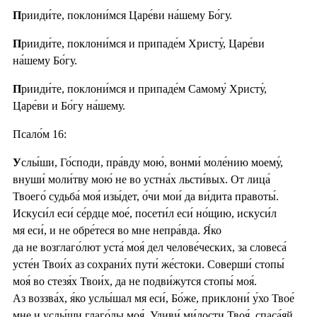
П
рииди́те, поклони́мся Царе́ви на́шему Бо́гу.
П
рииди́те, поклони́мся и припаде́м Христу́, Царе́ви
на́шему Бо́гу.
П
рииди́те, поклони́мся и припаде́м Самому́ Христу́,
Царе́ви и Бо́гу на́шему.
Псало́м 16:
У
слы́ши, Го́споди, пра́вду мою́, вонми́ моле́нию моему́,
внуши́ моли́тву мою́ не во устна́х льсти́вых. От лица́
Твоего́ судьба́ моя́ изы́дет, о́чи мои́ да ви́дита правоты́.
Искуси́л еси́ се́рдце мое́, посети́л еси́ но́щию, искуси́л
мя еси́, и не обре́теся во мне непра́вда. Я́ко
да не возглаго́лют уста́ моя́ дел челове́ческих, за словеса́
усте́н Твои́х аз сохрани́х пути́ же́стоки. Соверши́ стопы́
моя́ во стезя́х Твои́х, да не подви́жутся стопы́ моя́.
Аз воззва́х, я́ко услы́шал мя еси́, Бо́же, приклони́ у́хо Твое́
мне и услы́ши глаго́лы моя́. Удиви́ ми́лости Твоя́, спаса́яй