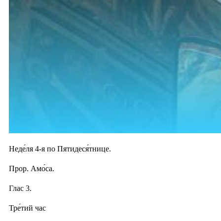
Неде́ля 4-я по Пятидеся́тнице.
Прор. Амо́са.
Глас 3.
Тре́тий час