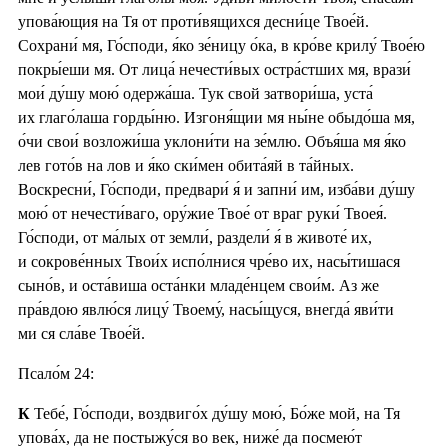
упова́ющия на Тя от проти́вящихся десни́це Твое́й.
Сохрани́ мя, Го́споди, я́ко зе́ницу о́ка, в кро́ве крилу́ Твое́ю
покры́еши мя. От лица́ нечести́вых остра́стших мя, врази́
мои́ ду́шу мою́ одержа́ша. Тук свой затвори́ша, уста́
их глаго́лаша горды́ню. Изгоня́щии мя ны́не обыдо́ша мя,
о́чи свои́ возложи́ша уклони́ти на зе́млю. Объя́ша мя я́ко
лев гото́в на лов и я́ко ски́мен обита́яй в та́йных.
Воскресни́, Го́споди, предвари́ я́ и запни́ им, изба́ви ду́шу
мою́ от нечести́ваго, ору́жие Твое́ от враг руки́ Твоея́.
Го́споди, от ма́лых от земли́, раздели́ я́ в животе́ их,
и сокрове́нных Твои́х испо́лнися чре́во их, насы́тишася
сыно́в, и оста́виша оста́нки младе́нцем свои́м. Аз же
пра́вдою явлю́ся лицу́ Твоему́, насы́щуся, внегда́ яви́ти
ми ся сла́ве Твое́й.
Псало́м 24:
К
Тебе́, Го́споди, воздвиго́х ду́шу мою́, Бо́же мой, на Тя
упова́х, да не постыжу́ся во век, ниже́ да посмею́т