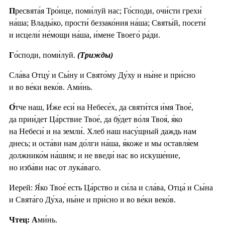
П
ресвята́я Тро́ице, поми́луй нас; Го́споди, очи́сти грехи́
на́ша; Влады́ко, прости́ беззако́ния на́ша; Святы́й, посети́
и исцели́ не́мощи на́ша, и́мене Твоего́ ра́ди.
Г
о́споди, поми́луй.
(Трижды)
Сла́ва Отцу́ и Сы́ну и Свято́му Ду́ху и ны́не и при́сно
и во ве́ки веко́в. Ами́нь.
О́
тче наш, И́же еси́ на Небесе́х, да святи́тся и́мя Твое́,
да прии́дет Ца́рствие Твое́, да бу́дет во́ля Твоя́, я́ко
на Небеси́ и на земли́. Хлеб наш насу́щный даждь нам
днесь; и оста́ви нам до́лги на́ша, я́коже и мы оставля́ем
должнико́м на́шим; и не введи́ нас во искуше́ние,
но изба́ви нас от лука́ваго.
Иерей: Я́ко Твое́ есть Ца́рство и си́ла и сла́ва, Отца́ и Сы́на
и Свята́го Ду́ха, ны́не и при́сно и во ве́ки веко́в.
Чтец: А
ми́нь.