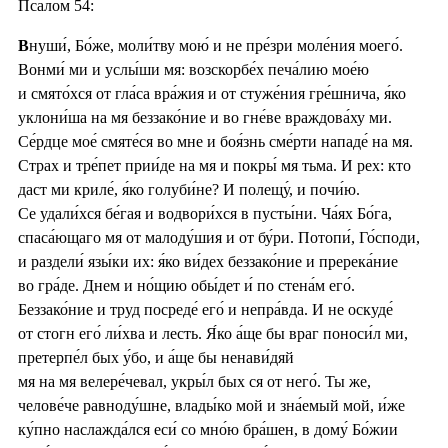
Псало́м 54:
В
нуши́, Бо́же, моли́тву мою́ и не пре́зри моле́ния моего́.
Вонми́ ми и услы́ши мя: возскорбе́х печа́лию мое́ю
и смято́хся от гла́са вра́жия и от стуже́ния гре́шнича, я́ко
уклони́ша на мя беззако́ние и во гне́ве враждова́ху ми.
Се́рдце мое́ смяте́ся во мне и боя́знь сме́рти нападе́ на мя.
Страх и тре́пет прии́де на мя и покры́ мя тьма. И рех: кто
даст ми криле́, я́ко голуби́не? И полещу́, и почи́ю.
Се удали́хся бе́гая и водвори́хся в пусты́ни. Ча́ях Бо́га,
спаса́ющаго мя от малоду́шия и от бу́ри. Потопи́, Го́споди,
и раздели́ язы́ки их: я́ко ви́дех беззако́ние и пререка́ние
во гра́де. Днем и но́щию обы́дет и́ по стена́м его́.
Беззако́ние и труд посреде́ его́ и непра́вда. И не оскуде́
от стогн его́ ли́хва и лесть. Я́ко а́ще бы враг поноси́л ми,
претерпе́л бых у́бо, и а́ще бы ненави́дяй
мя на мя велере́чевал, укры́л бых ся от него́. Ты же,
челове́че равноду́шне, влады́ко мой и зна́емый мой, и́же
ку́пно наслажда́лся еси́ со мно́ю бра́шен, в дому́ Бо́жии