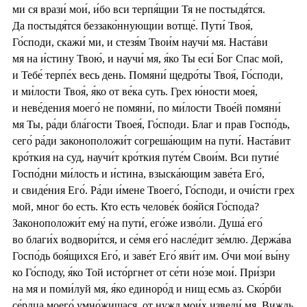
ми ся врази́ мои́, и́бо вси терпя́щии Тя не постыдя́тся.
Да постыдя́тся беззако́ннующии вотще́. Пути́ Твоя́,
Го́споди, скажи́ ми, и стезя́м Твои́м научи́ мя. Наста́ви
мя на и́стину Твою́, и научи́ мя, я́ко Ты еси́ Бог Спас мой,
и Тебе́ терпе́х весь день. Помяни́ щедро́ты Твоя́, Го́споди,
и ми́лости Твоя́, я́ко от ве́ка суть. Грех ю́ности моея́,
и неве́дения моего́ не помяни́, по ми́лости Твое́й помяни́
мя Ты, ра́ди бла́гости Твоея́, Го́споди. Благ и прав Госпо́дь,
сего́ ра́ди законоположи́т согреша́ющим на пути́. Наста́вит
кро́ткия на суд, научи́т кро́ткия путе́м Свои́м. Вси путие́
Госпо́дни ми́лость и и́стина, взыска́ющим заве́та Его́,
и свиде́ния Его́. Ра́ди и́мене Твоего́, Го́споди, и очи́сти грех
мой, мног бо есть. Кто есть челове́к боя́йся Го́спода?
Законоположи́т ему́ на пути́, его́же изво́ли. Душа́ его́
во благи́х водвори́тся, и се́мя его́ насле́дит зе́млю. Держа́ва
Госпо́дь боя́щихся Его́, и заве́т Его́ яви́т им. О́чи мои́ вы́ну
ко Го́споду, я́ко Той исто́ргнет от се́ти но́зе мои́. При́зри
на мя и поми́луй мя, я́ко единоро́д и нищ есмь аз. Ско́рби
се́рдца моего́ умно́жишася, от нужд мои́х изведи́ мя. Виждь