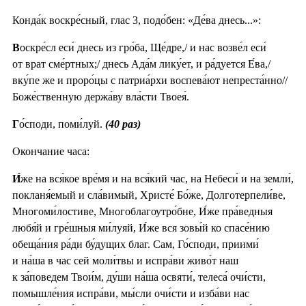
Конда́к воскре́сный, глас 3, подо́бен: «Де́ва днесь...»:
В
оскре́сл еси́ днесь из гро́ба, Ще́дре,/ и нас возве́л еси́
от врат сме́ртных;/ днесь Ада́м лику́ет, и ра́дуется Е́ва,/
вку́пе же и проро́цы с патриа́рхи воспева́ют непреста́нно//
Боже́ственную держа́ву вла́сти Твоея́.
Г
о́споди, поми́луй.
(40 раз)
Окончание часа:
И́
же на вся́кое вре́мя и на вся́кий час, на Небеси́ и на земли́,
покланя́емый и сла́вимый, Христе́ Бо́же, Долготерпели́ве,
Многоми́лостиве, Многоблагоутро́бне, И́же пра́ведныя
любя́й и гре́шныя ми́луяй, И́же вся зовы́й ко спасе́нию
обеща́ния ра́ди бу́дущих благ. Сам, Го́споди, приими́
и на́ша в час сей моли́твы и испра́ви живо́т наш
к за́поведем Твои́м, ду́ши на́ша освяти́, телеса́ очи́сти,
помышле́ния испра́ви, мы́сли очи́сти и изба́ви нас