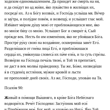
ходи́хом единомышле́нием. Да прии́дет же смерть на ня,
и да сни́дут во ад жи́ви, я́ко лука́вство в жили́щах их,
посреде́ их. Аз к Бо́гу воззва́х, и Госпо́дь услы́ша мя. Ве́чер
и зау́тра, и полу́дне пове́м, и возвещу́, и услы́шит глас мой.
Изба́вит ми́ром ду́шу мою́ от приближа́ющихся мне, я́ко
во мно́зе бя́ху со мно́ю. Услы́шит Бог и смири́т я́, Сый
пре́жде век. Несть бо им измене́ния, я́ко не убоя́шася Бо́га.
Простре́ ру́ку свою́ на воздая́ние, оскверни́ша заве́т Его́.
Раздели́шася от гне́ва лица́ Его́, и прибли́жишася
сердца́ их, умя́кнуша словеса́ их па́че еле́а, и та суть стре́лы.
Возве́рзи на Го́спода печа́ль твою́, и Той тя препита́ет,
не даст в век молвы́ пра́веднику. Ты же, Бо́же, низведе́ши
я́ в студене́ц истле́ния, му́жие крове́й и льсти
не преполовя́т дней свои́х. Аз же, Го́споди, упова́ю на Тя.
Псало́м 90:
Ж
ивы́й в по́мощи Вы́шняго, в кро́ве Бо́га Небе́снаго
водвори́тся. Рече́т Го́сподеви: Засту́пник мой еси́
и Прибе́жище мое́, Бог мой, и упова́ю на Него́. Я́ко Той