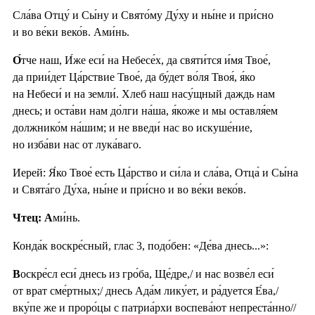
Сла́ва Отцу́ и Сы́ну и Свято́му Ду́ху и ны́не и при́сно
и во ве́ки веко́в. Ами́нь.
О́
тче наш, И́же еси́ на Небесе́х, да святи́тся и́мя Твое́,
да прии́дет Ца́рствие Твое́, да бу́дет во́ля Твоя́, я́ко
на Небеси́ и на земли́. Хлеб наш насу́щный даждь нам
днесь; и оста́ви нам до́лги на́ша, я́коже и мы оставля́ем
должнико́м на́шим; и не введи́ нас во искуше́ние,
но изба́ви нас от лука́ваго.
Иерей: Я́ко Твое́ есть Ца́рство и си́ла и сла́ва, Отца́ и Сы́на
и Свята́го Ду́ха, ны́не и при́сно и во ве́ки веко́в.
Чтец: А
ми́нь.
Конда́к воскре́сный, глас 3, подо́бен: «Де́ва днесь...»:
В
оскре́сл еси́ днесь из гро́ба, Ще́дре,/ и нас возве́л еси́
от врат сме́ртных;/ днесь Ада́м лику́ет, и ра́дуется Е́ва,/
вку́пе же и проро́цы с патриа́рхи воспева́ют непреста́нно//