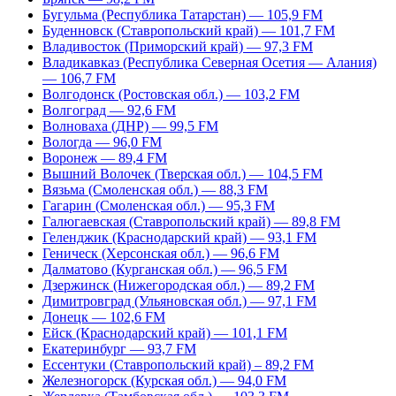
Бугульма (Республика Татарстан) — 105,9 FM
Буденновск (Ставропольский край) — 101,7 FM
Владивосток (Приморский край) — 97,3 FM
Владикавказ (Республика Северная Осетия — Алания)
— 106,7 FM
Волгодонск (Ростовская обл.) — 103,2 FM
Волгоград — 92,6 FM
Волноваха (ДНР) — 99,5 FM
Вологда — 96,0 FM
Воронеж — 89,4 FM
Вышний Волочек (Тверская обл.) — 104,5 FM
Вязьма (Смоленская обл.) — 88,3 FM
Гагарин (Смоленская обл.) — 95,3 FM
Галюгаевская (Ставропольский край) — 89,8 FM
Геленджик (Краснодарский край) — 93,1 FM
Геническ (Херсонская обл.) — 96,6 FM
Далматово (Курганская обл.) — 96,5 FM
Дзержинск (Нижегородская обл.) — 89,2 FM
Димитровград (Ульяновская обл.) — 97,1 FM
Донецк — 102,6 FM
Ейск (Краснодарский край) — 101,1 FM
Екатеринбург — 93,7 FM
Ессентуки (Ставропольский край) – 89,2 FM
Железногорск (Курская обл.) — 94,0 FM