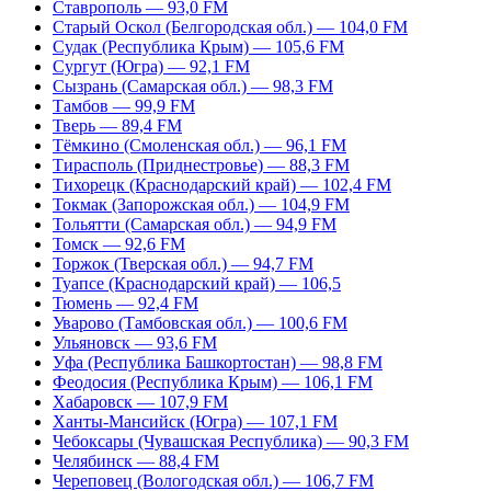
Ставрополь — 93,0 FM
Старый Оскол (Белгородская обл.) — 104,0 FM
Судак (Республика Крым) — 105,6 FM
Сургут (Югра) — 92,1 FM
Сызрань (Самарская обл.) — 98,3 FM
Тамбов — 99,9 FM
Тверь — 89,4 FM
Тёмкино (Смоленская обл.) — 96,1 FM
Тирасполь (Приднестровье) — 88,3 FM
Тихорецк (Краснодарский край) — 102,4 FM
Токмак (Запорожская обл.) — 104,9 FM
Тольятти (Самарская обл.) — 94,9 FM
Томск — 92,6 FM
Торжок (Тверская обл.) — 94,7 FM
Туапсе (Краснодарский край) — 106,5
Тюмень — 92,4 FM
Уварово (Тамбовская обл.) — 100,6 FM
Ульяновск — 93,6 FM
Уфа (Республика Башкортостан) — 98,8 FM
Феодосия (Республика Крым) — 106,1 FM
Хабаровск — 107,9 FM
Ханты-Мансийск (Югра) — 107,1 FM
Чебоксары (Чувашская Республика) — 90,3 FM
Челябинск — 88,4 FM
Череповец (Вологодская обл.) — 106,7 FM