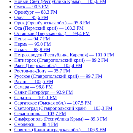
Новый Свет (Республика Крым) — 105,6 FM
Омск — 90,5 FM
Оренбург — 88,3 FM
Орёл — 95,6 FM
Орск (Оренбургская обл.) — 95,8 FM
Оса (Пермский край) — 103,3 FM
Осташков (Тверская обл.) — 99,4 FM
Пенза — 94,7 FM
Пермь — 95,0 FM
Псков — 88,8 FM
Петрозаводск (Республика Карелия) — 101,0 FM
Пятигорск (Ставропольский край) — 89,2 FM
Ржев (Тверская обл.) — 102,4 FM
Ростов-на-Дону — 95,7 FM
Русское (Ставропольский край) — 99,7 FM
Рязань — 102,5 FM
Самара — 96,8 FM
Санкт-Петербург — 92,9 FM
Саратов — 101,1 FM
Саргатское (Омская обл.) — 107,5 FM
Светлоград (Ставропольский край) — 103,3 FM
Севастополь — 103,7 FM
Симферополь (Республика Крым) — 89,3 FM
Смоленск — 88,4 FM
Советск (Калининградская обл.) — 106,9 FM