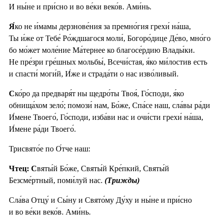
И ны́не и при́сно и во ве́ки веко́в. Ами́нь.
Я́
ко не и́мамы дерзнове́ния за премно́гия грехи́ на́ша,
Ты и́же от Тебе́ Ро́ждшагося моли́, Богоро́дице Де́во, мно́го
бо мо́жет моле́ние Ма́тернее ко благосе́рдию Влады́ки.
Не пре́зри гре́шных мольбы́, Всечи́стая, я́ко ми́лостив есть
и спасти́ моги́й, И́же и страда́ти о нас изво́ливый.
С
ко́ро да предваря́т ны щедро́ты Твоя́, Го́споди, я́ко
обнища́хом зело́; помози́ нам, Бо́же, Спа́се наш, сла́вы ра́ди
И́мене Твоего́, Го́споди, изба́ви нас и очи́сти грехи́ на́ша,
И́мене ра́ди Твоего́.
Трисвято́е по О́тче наш:
Чтец: С
вяты́й Бо́же, Святы́й Кре́пкий, Святы́й
Безсме́ртный, поми́луй нас.
(Трижды)
Сла́ва Отцу́ и Сы́ну и Свято́му Ду́ху и ны́не и при́сно
и во ве́ки веко́в. Ами́нь.