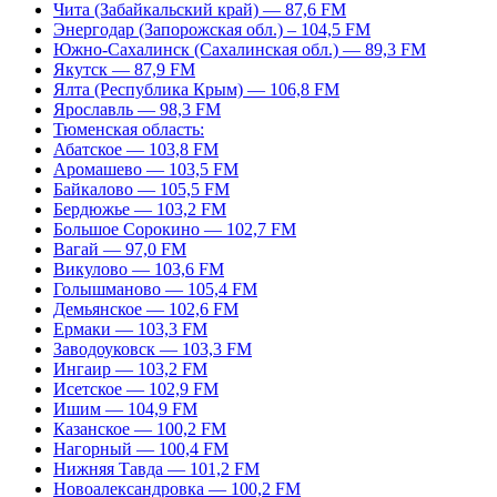
Чита (Забайкальский край) — 87,6 FM
Энергодар (Запорожская обл.) – 104,5 FM
Южно-Сахалинск (Сахалинская обл.) — 89,3 FM
Якутск — 87,9 FM
Ялта (Республика Крым) — 106,8 FM
Ярославль — 98,3 FM
Тюменская область:
Абатское — 103,8 FM
Аромашево — 103,5 FM
Байкалово — 105,5 FM
Бердюжье — 103,2 FM
Большое Сорокино — 102,7 FM
Вагай — 97,0 FM
Викулово — 103,6 FM
Голышманово — 105,4 FM
Демьянское — 102,6 FM
Ермаки — 103,3 FM
Заводоуковск — 103,3 FM
Ингаир — 103,2 FM
Исетское — 102,9 FM
Ишим — 104,9 FM
Казанское — 100,2 FM
Нагорный — 100,4 FM
Нижняя Тавда — 101,2 FM
Новоалександровка — 100,2 FM