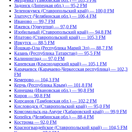
Жердевка (Тамбовская обл.) — 103,3 FM
Задонск (Липецкая обл.) — 95,2 FM
Зеленокумск (Ставропольский край) — 100,0 FM
Златоуст (Челябинская обл.) — 106,4 FM
Иваново — 99,7 FM
Ижевск (Удмуртия) — 97,0 FM
Изобильный (Ставропольский край) — 94,8 FM
Ипатово (Ставропольский край) — 105,3 FM
Иркутск — 88,5 FM
Йошкар-Ола (Республика Марий Эл) — 88,7 FM
Казань (Республика Татарстан) — 95,5 FM
Калининград — 97,0 FM
Каневская (Краснодарский край) — 105,1 FM
Карачаевск (Карачаево-Черкесская республика) — 102,3
FM
Кемерово — 104,3 FM
Керчь (Республика Крым) — 101,8 FM
Кинешма (Ивановская обл.) — 90,8 FM
Киров — 90,8 FM
Кирсанов (Тамбовская обл.) — 102,2 FM
Кисловодск (Ставропольский край) — 95,0 FM
Комсомольск-на-Амуре (Хабаровский край) — 99,9 FM
Копейск (Челябинская обл.) — 88,4 FM
Кострома — 92,0 FM
Красногвардейское (Ставропольский край) — 104,5 FM