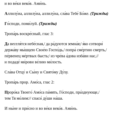
и во ве́ки веко́в. Ами́нь.
А
ллилу́иа, аллилу́иа, аллилу́иа, сла́ва Тебе́ Бо́же.
(Трижды)
Г
о́споди, поми́луй.
(Трижды)
Тропа́рь воскре́сный, глас 3:
Д
а веселя́тся небе́сная,/ да ра́дуются земна́я;/ я́ко сотвори́
держа́ву мы́шцею Свое́ю Госпо́дь,/ попра́ сме́ртию смерть,/
пе́рвенец ме́ртвых бысть;/ из чре́ва а́дова изба́ви нас,//
и подаде́ ми́рови ве́лию ми́лость.
Сла́ва Отцу́ и Сы́ну и Свято́му Ду́ху.
Тропа́рь прор. Амо́са, глас 2:
П
роро́ка Твоего́ Амо́са па́мять, Го́споди, пра́зднующе,/
тем Тя мо́лим:// спаси́ ду́ши на́ша.
И ны́не и при́сно и во ве́ки веко́в. Ами́нь.