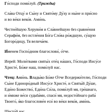
Г
о́споди поми́луй.
(Трижды)
Сла́ва Отцу́ и Сы́ну и Свято́му Ду́ху и ны́не и при́сно
и во ве́ки веко́в. Ами́нь.
Честне́йшую Херуви́м и Сла́внейшую без сравне́ния
Серафи́м, без истле́ния Бо́га Сло́ва ро́ждшую, су́щую
Богоро́дицу, Тя велича́ем.
И́
менем Госпо́дним благослови́, о́тче.
Иерей: Моли́твами святы́х оте́ц на́ших, Го́споди Иису́се
Христе́, Бо́же наш, поми́луй нас.
Чтец: А
ми́нь.
В
лады́ко Бо́же О́тче Вседержи́телю, Го́споди
Сы́не Единоро́дный Иису́се Христе́, и Святы́й Ду́ше,
Еди́но Божество́, Еди́на Си́ла, поми́луй мя, гре́шнаго,
и и́миже ве́си судьба́ми, спаси́ мя, недосто́йнаго раба́
Твоего́, я́ко благослове́н еси́ во ве́ки веко́в, ами́нь.
Шесто́й час