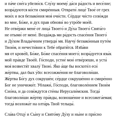
и па́че сне́га убелю́ся. Слу́ху моему́ да́си ра́дость и весе́лие;
возра́дуются ко́сти смире́нныя. Отврати́ лице́ Твое́ от грех
мои́х и вся беззако́ния моя́ очи́сти. Се́рдце чи́сто сози́жди
во мне, Бо́же, и дух прав обнови́ во утро́бе мое́й.
Не отве́ржи мене́ от лица́ Твоего́ и Ду́ха Твоего́ Свята́го
не отыми́ от мене́. Возда́ждь ми ра́дость спасе́ния Твоего́
и Ду́хом Влады́чним утверди́ мя. Научу́ беззако́нныя путе́м
Твои́м, и нечести́вии к Тебе́ обратя́тся. Изба́ви
мя от крове́й, Бо́же, Бо́же спасе́ния моего́; возра́дуется язы́к
мой пра́вде Твое́й. Го́споди, устне́ мои́ отве́рзеши, и уста́
моя́ возвестя́т хвалу́ Твою́. Я́ко а́ще бы восхоте́л еси́
же́ртвы, дал бых у́бо: всесожже́ния не благоволи́ши.
Же́ртва Бо́гу дух сокруше́н; се́рдце сокруше́нно и смире́нно
Бог не уничижи́т. Ублажи́, Го́споди, благоволе́нием Твои́м
Сио́на, и да сози́ждутся сте́ны Иерусали́мския. Тогда́
благоволи́ши же́ртву пра́вды, возноше́ние и всесожега́емая;
тогда́ возложа́т на олта́рь Твой тельцы́.
Сла́ва Отцу́ и Сы́ну и Свято́му Ду́ху и ны́не и при́сно