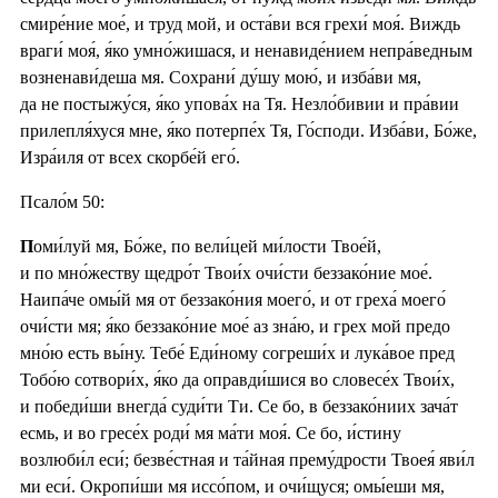
смире́ние мое́, и труд мой, и оста́ви вся грехи́ моя́. Виждь
враги́ моя́, я́ко умно́жишася, и ненавиде́нием непра́ведным
возненави́деша мя. Сохрани́ ду́шу мою́, и изба́ви мя,
да не постыжу́ся, я́ко упова́х на Тя. Незло́бивии и пра́вии
прилепля́хуся мне, я́ко потерпе́х Тя, Го́споди. Изба́ви, Бо́же,
Изра́иля от всех скорбе́й его́.
Псало́м 50:
П
оми́луй мя, Бо́же, по вели́цей ми́лости Твое́й,
и по мно́жеству щедро́т Твои́х очи́сти беззако́ние мое́.
Наипа́че омы́й мя от беззако́ния моего́, и от греха́ моего́
очи́сти мя; я́ко беззако́ние мое́ аз зна́ю, и грех мой предо
мно́ю есть вы́ну. Тебе́ Еди́ному согреши́х и лука́вое пред
Тобо́ю сотвори́х, я́ко да оправди́шися во словесе́х Твои́х,
и победи́ши внегда́ суди́ти Ти. Се бо, в беззако́ниих зача́т
есмь, и во гресе́х роди́ мя ма́ти моя́. Се бо, и́стину
возлюби́л еси́; безве́стная и та́йная прему́дрости Твоея́ яви́л
ми еси́. Окропи́ши мя иссо́пом, и очи́щуся; омы́еши мя,