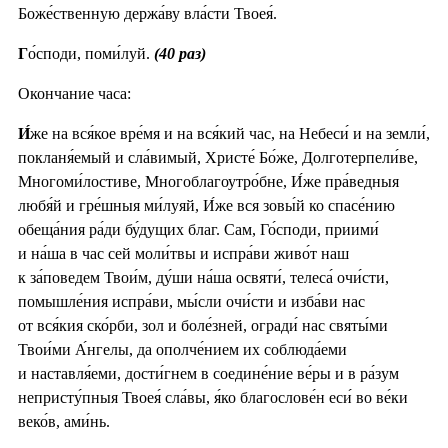
Боже́ственную держа́ву вла́сти Твоея́.
Г
о́споди, поми́луй.
(40 раз)
Окончание часа:
И́
же на вся́кое вре́мя и на вся́кий час, на Небеси́ и на земли́,
покланя́емый и сла́вимый, Христе́ Бо́же, Долготерпели́ве,
Многоми́лостиве, Многоблагоутро́бне, И́же пра́ведныя
любя́й и гре́шныя ми́луяй, И́же вся зовы́й ко спасе́нию
обеща́ния ра́ди бу́дущих благ. Сам, Го́споди, приими́
и на́ша в час сей моли́твы и испра́ви живо́т наш
к за́поведем Твои́м, ду́ши на́ша освяти́, телеса́ очи́сти,
помышле́ния испра́ви, мы́сли очи́сти и изба́ви нас
от вся́кия ско́рби, зол и боле́зней, огради́ нас святы́ми
Твои́ми А́нгелы, да ополче́нием их соблюда́еми
и наставля́еми, дости́гнем в соедине́ние ве́ры и в ра́зум
непристу́пныя Твоея́ сла́вы, я́ко благослове́н еси́ во ве́ки
веко́в, ами́нь.