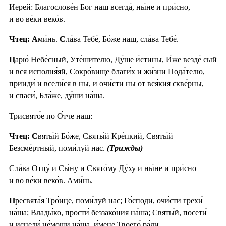
Иерей: Благослове́н Бог наш всегда́, ны́не и при́сно,
и во ве́ки веко́в.
Чтец: А
ми́нь.
С
ла́ва Тебе́, Бо́же наш, сла́ва Тебе́.
Ц
арю́ Небе́сный, Уте́шителю, Ду́ше и́стины, И́же везде́ сый
и вся исполня́яй, Сокро́вище благи́х и жи́зни Пода́телю,
прииди́ и всели́ся в ны, и очи́сти ны от вся́кия скве́рны,
и спаси́, Бла́же, ду́ши на́ша.
Трисвято́е по О́тче наш:
Чтец: С
вяты́й Бо́же, Святы́й Кре́пкий, Святы́й
Безсме́ртный, поми́луй нас.
(Трижды)
Сла́ва Отцу́ и Сы́ну и Свято́му Ду́ху и ны́не и при́сно
и во ве́ки веко́в. Ами́нь.
П
ресвята́я Тро́ице, поми́луй нас; Го́споди, очи́сти грехи́
на́ша; Влады́ко, прости́ беззако́ния на́ша; Святы́й, посети́
и исцели́ не́мощи на́ша, и́мене Твоего́ ра́ди.