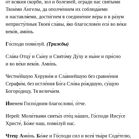
от вся́кия ско́рби, зол и боле́зней, огради́ нас святы́ми
Твои́ми А́нгелы, да ополче́нием их соблюда́еми
и наставля́еми, дости́гнем в соедине́ние ве́ры и в ра́зум
непристу́пныя Твоея́ сла́вы, я́ко благослове́н еси́ во ве́ки
веко́в, ами́нь.
Г
о́споди поми́луй.
(Трижды)
Сла́ва Отцу́ и Сы́ну и Свято́му Ду́ху и ны́не и при́сно
и во ве́ки веко́в. Ами́нь.
Честне́йшую Херуви́м и Сла́внейшую без сравне́ния
Серафи́м, без истле́ния Бо́га Сло́ва ро́ждшую, су́щую
Богоро́дицу, Тя велича́ем.
И́
менем Госпо́дним благослови́, о́тче.
Иерей: Моли́твами святы́х оте́ц на́ших, Го́споди Иису́се
Христе́, Бо́же наш, поми́луй нас.
Чтец: А
ми́нь.
Б
о́же и Го́споди сил и всея́ тва́ри Соде́телю,