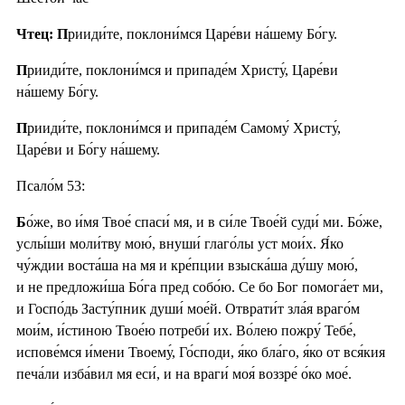
Чтец: П
рииди́те, поклони́мся Царе́ви на́шему Бо́гу.
П
рииди́те, поклони́мся и припаде́м Христу́, Царе́ви
на́шему Бо́гу.
П
рииди́те, поклони́мся и припаде́м Самому́ Христу́,
Царе́ви и Бо́гу на́шему.
Псало́м 53:
Б
о́же, во и́мя Твое́ спаси́ мя, и в си́ле Твое́й суди́ ми. Бо́же,
услы́ши моли́тву мою́, внуши́ глаго́лы уст мои́х. Я́ко
чу́ждии воста́ша на мя и кре́пции взыска́ша ду́шу мою́,
и не предложи́ша Бо́га пред собо́ю. Се бо Бог помога́ет ми,
и Госпо́дь Засту́пник души́ мое́й. Отврати́т зла́я враго́м
мои́м, и́стиною Твое́ю потреби́ их. Во́лею пожру́ Тебе́,
испове́мся и́мени Твоему́, Го́споди, я́ко бла́го, я́ко от вся́кия
печа́ли изба́вил мя еси́, и на враги́ моя́ воззре́ о́ко мое́.