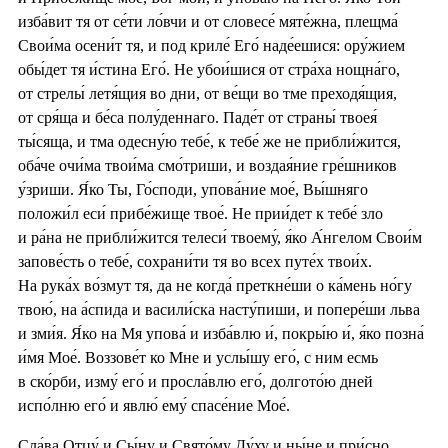
изба́вит тя от се́ти ло́вчи и от словесе́ мяте́жна, плещма́
Свои́ма осени́т тя, и под криле́ Его́ наде́ешися: ору́жием
обы́дет тя и́стина Его́. Не убои́шися от стра́ха нощна́го,
от стрелы́ летя́щия во дни, от ве́щи во тме преходя́щия,
от сря́ща и бе́са полу́деннаго. Паде́т от страны́ твоея́
ты́сяща, и тма одесну́ю тебе́, к тебе́ же не прибли́жится,
оба́че очи́ма твои́ма смо́триши, и воздая́ние гре́шников
у́зриши. Я́ко Ты, Го́споди, упова́ние мое́, Вы́шняго
положи́л еси́ прибе́жище твое́. Не прии́дет к тебе́ зло
и ра́на не прибли́жится телеси́ твоему́, я́ко А́нгелом Свои́м
запове́сть о тебе́, сохрани́ти тя во всех путе́х твои́х.
На рука́х во́змут тя, да не когда́ преткне́ши о ка́мень но́гу
твою́, на а́спида и васили́ска насту́пиши, и попере́ши льва
и зми́я. Я́ко на Мя упова́ и изба́влю и́, покры́ю и́, я́ко позна́
и́мя Мое́. Воззове́т ко Мне и услы́шу его́, с ним есмь
в ско́рби, изму́ его́ и просла́влю его́, долгото́ю дней
испо́лню его́ и явлю́ ему́ спасе́ние Мое́.
Сла́ва Отцу́ и Сы́ну и Свято́му Ду́ху и ны́не и при́сно