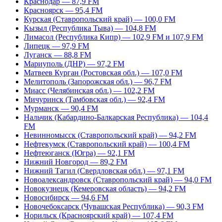
Краснодар — 87,9 FM
Красноярск — 95,4 FM
Курская (Ставропольский край) — 100,0 FM
Кызыл (Республика Тыва) — 104,8 FM
Лимасол (Республика Кипр) — 102,9 FM и 107,9 FM
Липецк — 97,9 FM
Луганск — 88,8 FM
Мариуполь (ДНР) — 97,2 FM
Матвеев Курган (Ростовская обл.) — 107,0 FM
Мелитополь (Запорожская обл.) — 96,7 FM
Миасс (Челябинская обл.) — 102,2 FM
Мичуринск (Тамбовская обл.) — 92,4 FM
Мурманск — 90,4 FM
Нальчик (Кабардино-Балкарская Республика) — 104,4
FM
Невинномысск (Ставропольский край) — 94,2 FM
Нефтекумск (Ставропольский край) — 100,4 FM
Нефтеюганск (Югра) — 92,1 FM
Нижний Новгород — 89,2 FM
Нижний Тагил (Свердловская обл.) — 97,1 FM
Новоалександровск (Ставропольский край) — 94,0 FM
Новокузнецк (Кемеровская область) — 94,2 FM
Новосибирск — 94,6 FM
Новочебоксарск (Чувашская Республика) — 90,3 FM
Норильск (Красноярский край) — 107,4 FM