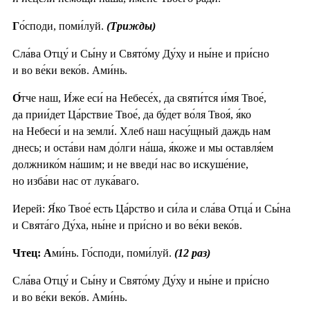
Г
о́споди, поми́луй.
(Трижды)
Сла́ва Отцу́ и Сы́ну и Свято́му Ду́ху и ны́не и при́сно
и во ве́ки веко́в. Ами́нь.
О́
тче наш, И́же еси́ на Небесе́х, да святи́тся и́мя Твое́,
да прии́дет Ца́рствие Твое́, да бу́дет во́ля Твоя́, я́ко
на Небеси́ и на земли́. Хлеб наш насу́щный даждь нам
днесь; и оста́ви нам до́лги на́ша, я́коже и мы оставля́ем
должнико́м на́шим; и не введи́ нас во искуше́ние,
но изба́ви нас от лука́ваго.
Иерей: Я́ко Твое́ есть Ца́рство и си́ла и сла́ва Отца́ и Сы́на
и Свята́го Ду́ха, ны́не и при́сно и во ве́ки веко́в.
Чтец: А
ми́нь. Го́споди, поми́луй.
(12 раз)
Сла́ва Отцу́ и Сы́ну и Свято́му Ду́ху и ны́не и при́сно
и во ве́ки веко́в. Ами́нь.