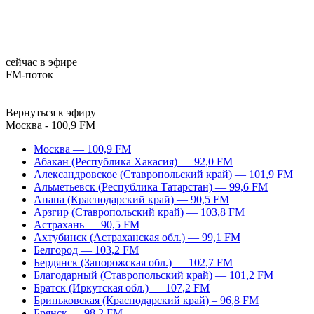
сейчас в эфире
FM-поток
Вернуться к эфиру
Москва - 100,9 FM
Москва — 100,9 FM
Абакан (Республика Хакасия) — 92,0 FM
Александровское (Ставропольский край) — 101,9 FM
Альметьевск (Республика Татарстан) — 99,6 FM
Анапа (Краснодарский край) — 90,5 FM
Арзгир (Ставропольский край) — 103,8 FM
Астрахань — 90,5 FM
Ахтубинск (Астраханская обл.) — 99,1 FM
Белгород — 103,2 FM
Бердянск (Запорожская обл.) — 102,7 FM
Благодарный (Ставропольский край) — 101,2 FM
Братск (Иркутская обл.) — 107,2 FM
Бриньковская (Краснодарский край) – 96,8 FM
Брянск — 98,2 FM