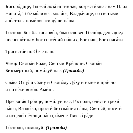
Б
огоро́дице, Ты еси́ лоза́ и́стинная, возрасти́вшая нам Плод
живота́, Тебе́ мо́лимся: моли́ся, Влады́чице, со святы́ми
апо́столы поми́ловати ду́ши на́ша.
Г
оспо́дь Бог благослове́н, благослове́н Госпо́дь день дне,/
поспеши́т нам Бог спасе́ний на́ших, Бог наш, Бог спаса́ти.
Трисвято́е по О́тче наш:
Чтец: С
вяты́й Бо́же, Святы́й Кре́пкий, Святы́й
Безсме́ртный, поми́луй нас.
(Трижды)
Сла́ва Отцу́ и Сы́ну и Свято́му Ду́ху и ны́не и при́сно
и во ве́ки веко́в. Ами́нь.
П
ресвята́я Тро́ице, поми́луй нас; Го́споди, очи́сти грехи́
на́ша; Влады́ко, прости́ беззако́ния на́ша; Святы́й, посети́
и исцели́ не́мощи на́ша, и́мене Твоего́ ра́ди.
Г
о́споди, поми́луй.
(Трижды)