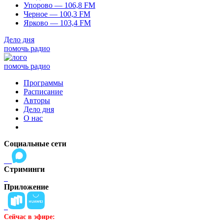
Упорово — 106,8 FM
Черное — 100,3 FM
Ярково — 103,4 FM
Дело дня
помочь радио
помочь радио
Программы
Расписание
Авторы
Дело дня
О нас
Социальные сети
Стриминги
Приложение
Сейчас в эфире: