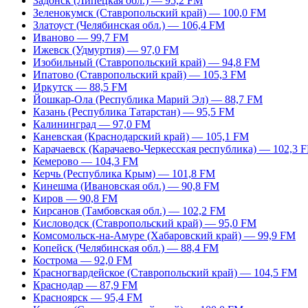
Задонск (Липецкая обл.) — 95,2 FM
Зеленокумск (Ставропольский край) — 100,0 FM
Златоуст (Челябинская обл.) — 106,4 FM
Иваново — 99,7 FM
Ижевск (Удмуртия) — 97,0 FM
Изобильный (Ставропольский край) — 94,8 FM
Ипатово (Ставропольский край) — 105,3 FM
Иркутск — 88,5 FM
Йошкар-Ола (Республика Марий Эл) — 88,7 FM
Казань (Республика Татарстан) — 95,5 FM
Калининград — 97,0 FM
Каневская (Краснодарский край) — 105,1 FM
Карачаевск (Карачаево-Черкесская республика) — 102,3 
Кемерово — 104,3 FM
Керчь (Республика Крым) — 101,8 FM
Кинешма (Ивановская обл.) — 90,8 FM
Киров — 90,8 FM
Кирсанов (Тамбовская обл.) — 102,2 FM
Кисловодск (Ставропольский край) — 95,0 FM
Комсомольск-на-Амуре (Хабаровский край) — 99,9 FM
Копейск (Челябинская обл.) — 88,4 FM
Кострома — 92,0 FM
Красногвардейское (Ставропольский край) — 104,5 FM
Краснодар — 87,9 FM
Красноярск — 95,4 FM