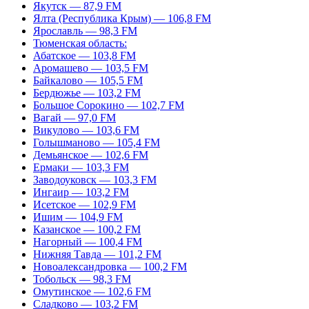
Якутск — 87,9 FM
Ялта (Республика Крым) — 106,8 FM
Ярославль — 98,3 FM
Тюменская область:
Абатское — 103,8 FM
Аромашево — 103,5 FM
Байкалово — 105,5 FM
Бердюжье — 103,2 FM
Большое Сорокино — 102,7 FM
Вагай — 97,0 FM
Викулово — 103,6 FM
Голышманово — 105,4 FM
Демьянское — 102,6 FM
Ермаки — 103,3 FM
Заводоуковск — 103,3 FM
Ингаир — 103,2 FM
Исетское — 102,9 FM
Ишим — 104,9 FM
Казанское — 100,2 FM
Нагорный — 100,4 FM
Нижняя Тавда — 101,2 FM
Новоалександровка — 100,2 FM
Тобольск — 98,3 FM
Омутинское — 102,6 FM
Сладково — 103,2 FM