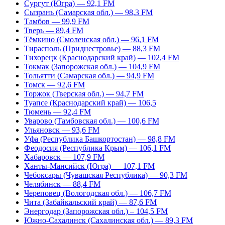
Сургут (Югра) — 92,1 FM
Сызрань (Самарская обл.) — 98,3 FM
Тамбов — 99,9 FM
Тверь — 89,4 FM
Тёмкино (Смоленская обл.) — 96,1 FM
Тирасполь (Приднестровье) — 88,3 FM
Тихорецк (Краснодарский край) — 102,4 FM
Токмак (Запорожская обл.) — 104,9 FM
Тольятти (Самарская обл.) — 94,9 FM
Томск — 92,6 FM
Торжок (Тверская обл.) — 94,7 FM
Туапсе (Краснодарский край) — 106,5
Тюмень — 92,4 FM
Уварово (Тамбовская обл.) — 100,6 FM
Ульяновск — 93,6 FM
Уфа (Республика Башкортостан) — 98,8 FM
Феодосия (Республика Крым) — 106,1 FM
Хабаровск — 107,9 FM
Ханты-Мансийск (Югра) — 107,1 FM
Чебоксары (Чувашская Республика) — 90,3 FM
Челябинск — 88,4 FM
Череповец (Вологодская обл.) — 106,7 FM
Чита (Забайкальский край) — 87,6 FM
Энергодар (Запорожская обл.) – 104,5 FM
Южно-Сахалинск (Сахалинская обл.) — 89,3 FM