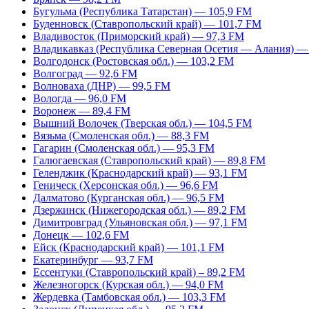
Бугульма (Республика Татарстан) — 105,9 FM
Буденновск (Ставропольский край) — 101,7 FM
Владивосток (Приморский край) — 97,3 FM
Владикавказ (Республика Северная Осетия — Алания) —
Волгодонск (Ростовская обл.) — 103,2 FM
Волгоград — 92,6 FM
Волноваха (ДНР) — 99,5 FM
Вологда — 96,0 FM
Воронеж — 89,4 FM
Вышний Волочек (Тверская обл.) — 104,5 FM
Вязьма (Смоленская обл.) — 88,3 FM
Гагарин (Смоленская обл.) — 95,3 FM
Галюгаевская (Ставропольский край) — 89,8 FM
Геленджик (Краснодарский край) — 93,1 FM
Геническ (Херсонская обл.) — 96,6 FM
Далматово (Курганская обл.) — 96,5 FM
Дзержинск (Нижегородская обл.) — 89,2 FM
Димитровград (Ульяновская обл.) — 97,1 FM
Донецк — 102,6 FM
Ейск (Краснодарский край) — 101,1 FM
Екатеринбург — 93,7 FM
Ессентуки (Ставропольский край) – 89,2 FM
Железногорск (Курская обл.) — 94,0 FM
Жердевка (Тамбовская обл.) — 103,3 FM