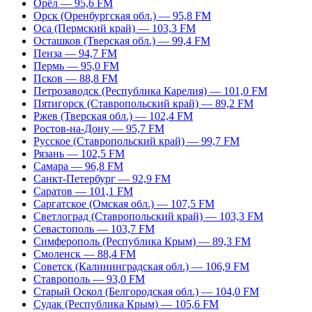
Орёл — 95,6 FM
Орск (Оренбургская обл.) — 95,8 FM
Оса (Пермский край) — 103,3 FM
Осташков (Тверская обл.) — 99,4 FM
Пенза — 94,7 FM
Пермь — 95,0 FM
Псков — 88,8 FM
Петрозаводск (Республика Карелия) — 101,0 FM
Пятигорск (Ставропольский край) — 89,2 FM
Ржев (Тверская обл.) — 102,4 FM
Ростов-на-Дону — 95,7 FM
Русское (Ставропольский край) — 99,7 FM
Рязань — 102,5 FM
Самара — 96,8 FM
Санкт-Петербург — 92,9 FM
Саратов — 101,1 FM
Саргатское (Омская обл.) — 107,5 FM
Светлоград (Ставропольский край) — 103,3 FM
Севастополь — 103,7 FM
Симферополь (Республика Крым) — 89,3 FM
Смоленск — 88,4 FM
Советск (Калининградская обл.) — 106,9 FM
Ставрополь — 93,0 FM
Старый Оскол (Белгородская обл.) — 104,0 FM
Судак (Республика Крым) — 105,6 FM