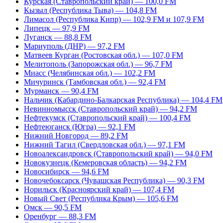
Курская (Ставропольский край) — 100,0 FM
Кызыл (Республика Тыва) — 104,8 FM
Лимасол (Республика Кипр) — 102,9 FM и 107,9 FM
Липецк — 97,9 FM
Луганск — 88,8 FM
Мариуполь (ДНР) — 97,2 FM
Матвеев Курган (Ростовская обл.) — 107,0 FM
Мелитополь (Запорожская обл.) — 96,7 FM
Миасс (Челябинская обл.) — 102,2 FM
Мичуринск (Тамбовская обл.) — 92,4 FM
Мурманск — 90,4 FM
Нальчик (Кабардино-Балкарская Республика) — 104,4 FM
Невинномысск (Ставропольский край) — 94,2 FM
Нефтекумск (Ставропольский край) — 100,4 FM
Нефтеюганск (Югра) — 92,1 FM
Нижний Новгород — 89,2 FM
Нижний Тагил (Свердловская обл.) — 97,1 FM
Новоалександровск (Ставропольский край) — 94,0 FM
Новокузнецк (Кемеровская область) — 94,2 FM
Новосибирск — 94,6 FM
Новочебоксарск (Чувашская Республика) — 90,3 FM
Норильск (Красноярский край) — 107,4 FM
Новый Свет (Республика Крым) — 105,6 FM
Омск — 90,5 FM
Оренбург — 88,3 FM