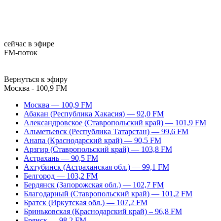
сейчас в эфире
FM-поток
Вернуться к эфиру
Москва - 100,9 FM
Москва — 100,9 FM
Абакан (Республика Хакасия) — 92,0 FM
Александровское (Ставропольский край) — 101,9 FM
Альметьевск (Республика Татарстан) — 99,6 FM
Анапа (Краснодарский край) — 90,5 FM
Арзгир (Ставропольский край) — 103,8 FM
Астрахань — 90,5 FM
Ахтубинск (Астраханская обл.) — 99,1 FM
Белгород — 103,2 FM
Бердянск (Запорожская обл.) — 102,7 FM
Благодарный (Ставропольский край) — 101,2 FM
Братск (Иркутская обл.) — 107,2 FM
Бриньковская (Краснодарский край) – 96,8 FM
Брянск — 98,2 FM