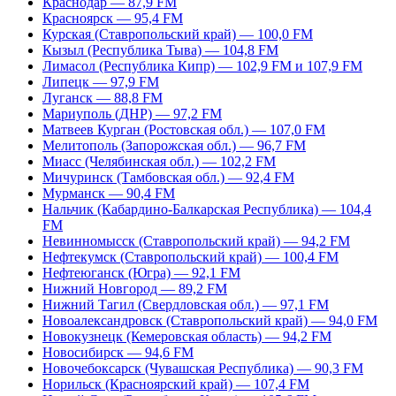
Краснодар — 87,9 FM
Красноярск — 95,4 FM
Курская (Ставропольский край) — 100,0 FM
Кызыл (Республика Тыва) — 104,8 FM
Лимасол (Республика Кипр) — 102,9 FM и 107,9 FM
Липецк — 97,9 FM
Луганск — 88,8 FM
Мариуполь (ДНР) — 97,2 FM
Матвеев Курган (Ростовская обл.) — 107,0 FM
Мелитополь (Запорожская обл.) — 96,7 FM
Миасс (Челябинская обл.) — 102,2 FM
Мичуринск (Тамбовская обл.) — 92,4 FM
Мурманск — 90,4 FM
Нальчик (Кабардино-Балкарская Республика) — 104,4
FM
Невинномысск (Ставропольский край) — 94,2 FM
Нефтекумск (Ставропольский край) — 100,4 FM
Нефтеюганск (Югра) — 92,1 FM
Нижний Новгород — 89,2 FM
Нижний Тагил (Свердловская обл.) — 97,1 FM
Новоалександровск (Ставропольский край) — 94,0 FM
Новокузнецк (Кемеровская область) — 94,2 FM
Новосибирск — 94,6 FM
Новочебоксарск (Чувашская Республика) — 90,3 FM
Норильск (Красноярский край) — 107,4 FM