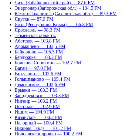
Чита (Забайкальский край) — 87,6 FM
Энергодар (Запорожская обл.) – 104,5 FM
Южно-Сахалинск (Сахалинская обл.) — 89,3 FM
Якутск — 87,9 FM
Ялта (Республика Крым) — 106,8 FM
Ярославль — 98,3 FM
Тюменская область:
Абатское — 103,8 FM
Аромашево — 103,5 FM
Байкалово — 105,5 FM
Бердюжье — 103,2 FM
Большое Сорокино — 102,7 FM
Вагай — 97,0 FM
Викулово — 103,6 FM
Голышманово — 105,4 FM
Демьянское — 102,6 FM
Ермаки — 103,3 FM
Заводоуковск — 103,3 FM
Ингаир — 103,2 FM
Исетское — 102,9 FM
Ишим — 104,9 FM
Казанское — 100,2 FM
Нагорный — 100,4 FM
Нижняя Тавда — 101,2 FM
Новоалександровка — 100,2 FM