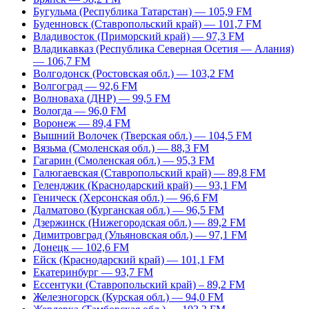
Бугульма (Республика Татарстан) — 105,9 FM
Буденновск (Ставропольский край) — 101,7 FM
Владивосток (Приморский край) — 97,3 FM
Владикавказ (Республика Северная Осетия — Алания)
— 106,7 FM
Волгодонск (Ростовская обл.) — 103,2 FM
Волгоград — 92,6 FM
Волноваха (ДНР) — 99,5 FM
Вологда — 96,0 FM
Воронеж — 89,4 FM
Вышний Волочек (Тверская обл.) — 104,5 FM
Вязьма (Смоленская обл.) — 88,3 FM
Гагарин (Смоленская обл.) — 95,3 FM
Галюгаевская (Ставропольский край) — 89,8 FM
Геленджик (Краснодарский край) — 93,1 FM
Геническ (Херсонская обл.) — 96,6 FM
Далматово (Курганская обл.) — 96,5 FM
Дзержинск (Нижегородская обл.) — 89,2 FM
Димитровград (Ульяновская обл.) — 97,1 FM
Донецк — 102,6 FM
Ейск (Краснодарский край) — 101,1 FM
Екатеринбург — 93,7 FM
Ессентуки (Ставропольский край) – 89,2 FM
Железногорск (Курская обл.) — 94,0 FM