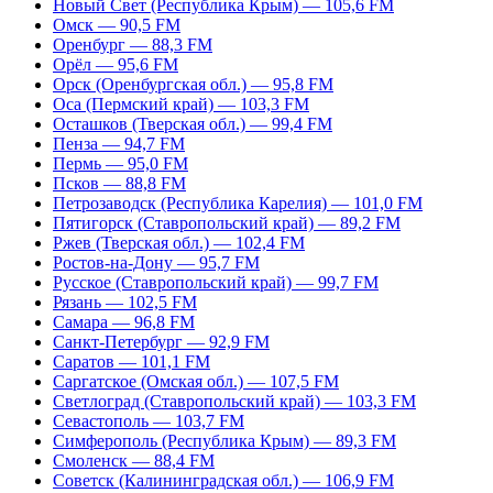
Новый Свет (Республика Крым) — 105,6 FM
Омск — 90,5 FM
Оренбург — 88,3 FM
Орёл — 95,6 FM
Орск (Оренбургская обл.) — 95,8 FM
Оса (Пермский край) — 103,3 FM
Осташков (Тверская обл.) — 99,4 FM
Пенза — 94,7 FM
Пермь — 95,0 FM
Псков — 88,8 FM
Петрозаводск (Республика Карелия) — 101,0 FM
Пятигорск (Ставропольский край) — 89,2 FM
Ржев (Тверская обл.) — 102,4 FM
Ростов-на-Дону — 95,7 FM
Русское (Ставропольский край) — 99,7 FM
Рязань — 102,5 FM
Самара — 96,8 FM
Санкт-Петербург — 92,9 FM
Саратов — 101,1 FM
Саргатское (Омская обл.) — 107,5 FM
Светлоград (Ставропольский край) — 103,3 FM
Севастополь — 103,7 FM
Симферополь (Республика Крым) — 89,3 FM
Смоленск — 88,4 FM
Советск (Калининградская обл.) — 106,9 FM