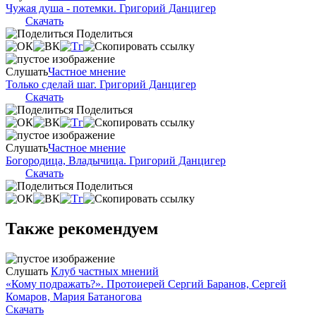
Чужая душа - потемки. Григорий Данцигер
Скачать
Поделиться
Слушать
Частное мнение
Только сделай шаг. Григорий Данцигер
Скачать
Поделиться
Слушать
Частное мнение
Богородица, Владычица. Григорий Данцигер
Скачать
Поделиться
Также рекомендуем
Слушать
Клуб частных мнений
«Кому подражать?». Протоиерей Сергий Баранов, Сергей
Комаров, Мария Батаногова
Скачать