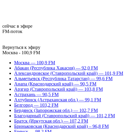
сейчас в эфире
FM-поток
Вернуться к эфиру
Москва - 100,9 FM
Москва — 100,9 FM
Абакан (Республика Хакасия) — 92,0 FM
Александровское (Ставропольский край) — 101,9 FM
Альметьевск (Республика Татарстан) — 99,6 FM
Анапа (Краснодарский край) — 90,5 FM
Арзгир (Ставропольский край) — 103,8 FM
Астрахань — 90,5 FM
Ахтубинск (Астраханская обл.) — 99,1 FM
Белгород — 103,2 FM
Бердянск (Запорожская обл.) — 102,7 FM
Благодарный (Ставропольский край) — 101,2 FM
Братск (Иркутская обл.) — 107,2 FM
Бриньковская (Краснодарский край) – 96,8 FM
Брянск — 98,2 FM