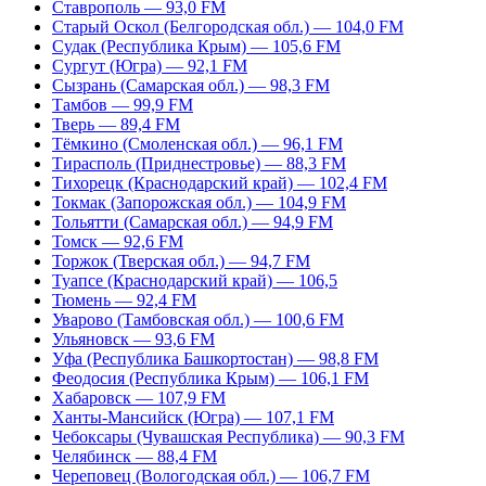
Ставрополь — 93,0 FM
Старый Оскол (Белгородская обл.) — 104,0 FM
Судак (Республика Крым) — 105,6 FM
Сургут (Югра) — 92,1 FM
Сызрань (Самарская обл.) — 98,3 FM
Тамбов — 99,9 FM
Тверь — 89,4 FM
Тёмкино (Смоленская обл.) — 96,1 FM
Тирасполь (Приднестровье) — 88,3 FM
Тихорецк (Краснодарский край) — 102,4 FM
Токмак (Запорожская обл.) — 104,9 FM
Тольятти (Самарская обл.) — 94,9 FM
Томск — 92,6 FM
Торжок (Тверская обл.) — 94,7 FM
Туапсе (Краснодарский край) — 106,5
Тюмень — 92,4 FM
Уварово (Тамбовская обл.) — 100,6 FM
Ульяновск — 93,6 FM
Уфа (Республика Башкортостан) — 98,8 FM
Феодосия (Республика Крым) — 106,1 FM
Хабаровск — 107,9 FM
Ханты-Мансийск (Югра) — 107,1 FM
Чебоксары (Чувашская Республика) — 90,3 FM
Челябинск — 88,4 FM
Череповец (Вологодская обл.) — 106,7 FM