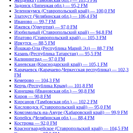
Жердевка (Тамбовская обл.) — 103,3 FM
Задонск (Липецкая обл.) — 95,2 FM
Зеленокумск (Ставропольский край) — 100,0 FM
Златоуст (Челябинская обл.) — 106,4 FM
Иваново — 99,7 FM
Ижевск (Удмуртия) — 97,0 FM
Изобильный (Ставропольский край) — 94,8 FM
Ипатово (Ставропольский край) — 105,3 FM
Иркутск — 88,5 FM
Йошкар-Ола (Республика Марий Эл) — 88,7 FM
Казань (Республика Татарстан) — 95,5 FM
Калининград — 97,0 FM
Каневская (Краснодарский край) — 105,1 FM
Карачаевск (Карачаево-Черкесская республика) — 102,3
FM
Кемерово — 104,3 FM
Керчь (Республика Крым) — 101,8 FM
Кинешма (Ивановская обл.) — 90,8 FM
Киров — 90,8 FM
Кирсанов (Тамбовская обл.) — 102,2 FM
Кисловодск (Ставропольский край) — 95,0 FM
Комсомольск-на-Амуре (Хабаровский край) — 99,9 FM
Копейск (Челябинская обл.) — 88,4 FM
Кострома — 92,0 FM
Красногвардейское (Ставропольский край) — 104,5 FM