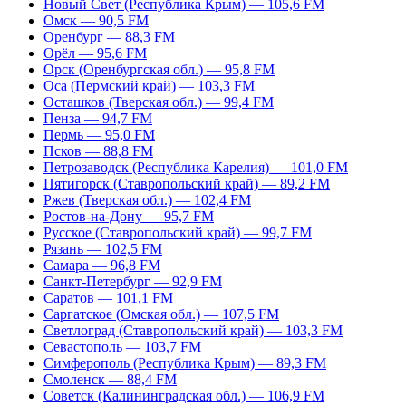
Новый Свет (Республика Крым) — 105,6 FM
Омск — 90,5 FM
Оренбург — 88,3 FM
Орёл — 95,6 FM
Орск (Оренбургская обл.) — 95,8 FM
Оса (Пермский край) — 103,3 FM
Осташков (Тверская обл.) — 99,4 FM
Пенза — 94,7 FM
Пермь — 95,0 FM
Псков — 88,8 FM
Петрозаводск (Республика Карелия) — 101,0 FM
Пятигорск (Ставропольский край) — 89,2 FM
Ржев (Тверская обл.) — 102,4 FM
Ростов-на-Дону — 95,7 FM
Русское (Ставропольский край) — 99,7 FM
Рязань — 102,5 FM
Самара — 96,8 FM
Санкт-Петербург — 92,9 FM
Саратов — 101,1 FM
Саргатское (Омская обл.) — 107,5 FM
Светлоград (Ставропольский край) — 103,3 FM
Севастополь — 103,7 FM
Симферополь (Республика Крым) — 89,3 FM
Смоленск — 88,4 FM
Советск (Калининградская обл.) — 106,9 FM