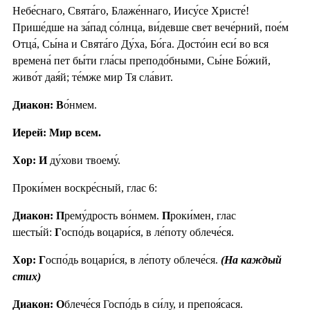
Небе́снаго, Свята́го, Блаже́ннаго, Иису́се Христе́!
Прише́дше на за́пад со́лнца, ви́девше свет вече́рний, пое́м
Отца́, Сы́на и Свята́го Ду́ха, Бо́га. Досто́ин еси́ во вся
времена́ пет бы́ти гла́сы преподо́бными, Сы́не Бо́жий,
живо́т дая́й; те́мже мир Тя сла́вит.
Диакон: В
о́нмем.
Иерей: Мир всем.
Хор: И
ду́хови твоему́.
Проки́мен воскре́сный, глас 6:
Диакон: П
рему́дрость во́нмем.
П
роки́мен, глас
шесты́й:
Г
оспо́дь воцари́ся, в ле́поту облече́ся.
Хор: Г
оспо́дь воцари́ся, в ле́поту облече́ся.
(На каждый
стих)
Диакон: О
блече́ся Госпо́дь в си́лу, и препоя́сася.