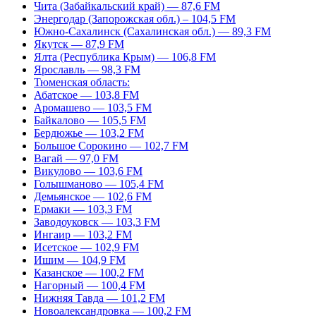
Чита (Забайкальский край) — 87,6 FM
Энергодар (Запорожская обл.) – 104,5 FM
Южно-Сахалинск (Сахалинская обл.) — 89,3 FM
Якутск — 87,9 FM
Ялта (Республика Крым) — 106,8 FM
Ярославль — 98,3 FM
Тюменская область:
Абатское — 103,8 FM
Аромашево — 103,5 FM
Байкалово — 105,5 FM
Бердюжье — 103,2 FM
Большое Сорокино — 102,7 FM
Вагай — 97,0 FM
Викулово — 103,6 FM
Голышманово — 105,4 FM
Демьянское — 102,6 FM
Ермаки — 103,3 FM
Заводоуковск — 103,3 FM
Ингаир — 103,2 FM
Исетское — 102,9 FM
Ишим — 104,9 FM
Казанское — 100,2 FM
Нагорный — 100,4 FM
Нижняя Тавда — 101,2 FM
Новоалександровка — 100,2 FM