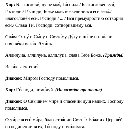
Хор: Б
лагослови́, душе́ моя́, Го́спода./ Благослове́н еси́,
Го́споди./ Го́споди, Бо́же мой, возвели́чился еси́ зело́./
Благослове́н еси́, Го́споди./ ... / Вся прему́дростию сотвори́л
еси́./ Сла́ва Ти, Го́споди, сотвори́вшему вся.
С
ла́ва Отцу́ и Сы́ну и Свято́му Ду́ху и ны́не и при́сно
и во ве́ки веко́в.
А
ми́нь.
А
ллилу́иа, аллилу́иа, аллилу́иа, сла́ва Тебе́ Бо́же.
(Трижды)
Вели́кая ектения́:
Диакон: М
и́ром Го́споду помо́лимся.
Хор: Г
о́споди, поми́луй.
(На каждое прошение)
Диакон: О
Свы́шнем ми́ре и спасе́нии душ на́ших, Го́споду
помо́лимся.
О
ми́ре всего́ ми́ра, благостоя́нии Святы́х Бо́жиих Церкве́й
и соедине́нии всех, Го́споду помо́лимся.