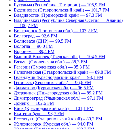
Бугульма (Республика Татарстан) — 105,9 FM
Буденновск (Ставропольский край) — 101,7 FM
Владивосток (Приморский край) — 97,3 FM
Владикавказ (Республика Северная Осетия — Алания)
— 106,7 FM
Волгодонск (Ростовская обл.) — 103,2 FM
Волгоград — 92,6 FM
Волноваха (ДНР) — 99,5 FM
Вологда — 96,0 FM
Воронеж — 89,4 FM
Вышний Волочек (Тверская обл.) — 104,5 FM
Вязьма (Смоленская обл.) — 88,3 FM
Гагарин (Смоленская обл.) — 95,3 FM
Галюгаевская (Ставропольский край) — 89,8 FM
Геленджик (Краснодарский край) — 93,1 FM
Геническ (Херсонская обл.) — 96,6 FM
Далматово (Курганская обл.) — 96,5 FM
Дзержинск (Нижегородская обл.) — 89,2 FM
Димитровград (Ульяновская обл.) — 97,1 FM
Донецк — 102,6 FM
Ейск (Краснодарский край) — 101,1 FM
Екатеринбург — 93,7 FM
Ессентуки (Ставропольский край) – 89,2 FM
Железногорск (Курская обл.) — 94,0 FM