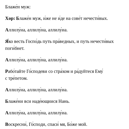
Блаже́н муж:
Хор: Б
лаже́н муж, и́же не и́де на сове́т нечести́вых.
А
ллилу́иа, аллилу́иа, аллилу́иа.
Я́
ко весть Госпо́дь путь пра́ведных, и путь нечести́вых
поги́бнет.
А
ллилу́иа, аллилу́иа, аллилу́иа.
Р
або́тайте Го́сподеви со стра́хом и ра́дуйтеся Ему́
с тре́петом.
А
ллилу́иа, аллилу́иа, аллилу́иа.
Б
лаже́ни вси наде́ющиися Нань.
А
ллилу́иа, аллилу́иа, аллилу́иа.
В
оскресни́, Го́споди, спаси́ мя, Бо́же мой.