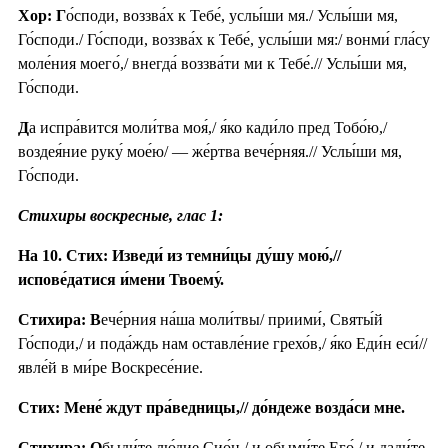
Хор: Г
о́споди, воззва́х к Тебе́, услы́ши мя./ Услы́ши мя,
Го́споди./ Го́споди, воззва́х к Тебе́, услы́ши мя:/ вонми́ гла́су
моле́ния моего́,/ внегда́ воззва́ти ми к Тебе́.// Услы́ши мя,
Го́споди.
Д
а испра́вится моли́тва моя́,/ я́ко кади́ло пред Тобо́ю,/
воздея́ние руку́ мое́ю/ — же́ртва вече́рняя.// Услы́ши мя,
Го́споди.
Стихиры воскресные, глас 1:
На 10. Стих: Изведи́ из темни́цы ду́шу мою́,//
испове́датися и́мени Твоему́.
Стихира: В
ече́рния на́ша моли́твы/ приими́, Святы́й
Го́споди,/ и пода́ждь нам оставле́ние грехо́в,/ я́ко Еди́н еси́//
явле́й в ми́ре Воскресе́ние.
Стих: Мене́ ждут пра́ведницы,// до́ндеже возда́си мне.
Стихира: О
быди́те лю́дие Сио́н,/ и обыми́те Его́,/ и дади́те