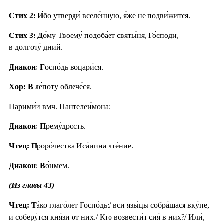
Стих 2:
И́
бо утверди́ вселе́нную, я́же не подви́жится.
Стих 3:
Д
о́му Твоему́ подоба́ет святы́ня, Го́споди,
в долготу́ дний.
Диакон: Г
оспо́дь воцари́ся.
Хор: В
ле́поту облече́ся.
Парими́и вмч. Пантелеи́мона:
Диакон: П
рему́дрость.
Чтец: П
роро́чества Иса́иина чте́ние.
Диакон: В
о́нмем.
(Из главы 43)
Чтец: Т
а́ко глаго́лет Госпо́дь:/ вси язы́цы собра́шася вку́пе,
и соберу́тся кня́зи от них./ Кто возвести́т сия́ в них?/ Или́,