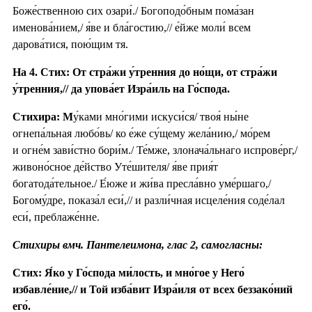
Боже́ственною сих озари́./ Богоподо́бным пома́зан
именова́нием,/ я́ве и бла́гостию,// е́йже моли́ всем
дарова́тися, пою́щим тя.
На 4. Стих: От стра́жи у́тренния до но́щи, от стра́жи
у́тренния,// да упова́ет Изра́иль на Го́спода.
Стихира: М
у́ками мно́гими искуси́ся/ твоя́ ны́не
огнепа́льная любо́вь/ ко е́же су́щему жела́нию,/ мо́рем
и огне́м зави́стно бори́м./ Те́мже, злонача́льнаго испрове́рг,/
живоно́сное де́йство Уте́шителя/ я́ве прия́т
богатода́тельное./ Е́юже и жи́ва пресла́вно уме́ршаго,/
Богому́дре, показа́л еси́,// и разли́чная исцеле́ния соде́лал
еси́, преблаже́нне.
Стихиры вмч. Пантелеимона, глас 2, самогласны:
Стих: Я́ко у Го́спода ми́лость, и мно́гое у Него́
избавле́ние,// и Той изба́вит Изра́иля от всех беззако́ний
его́.