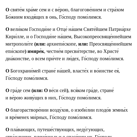
О
святе́м хра́ме сем и с ве́рою, благогове́нием и стра́хом
Бо́жиим входя́щих в онь, Го́споду помо́лимся.
О
вели́ком Господи́не и Отце́ на́шем Святе́йшем Патриа́рхе
Кири́лле, и о Господи́не на́шем, Высокопреосвяще́ннейшем
митрополи́те
(или:
архиепи́скопе,
или:
Преосвяще́ннейшем
епи́скопе
) имяре́к
, честне́м пресви́терстве, во Христе́
диа́констве, о всем при́чте и лю́дех, Го́споду помо́лимся.
О
Богохрани́мей стране́ на́шей, власте́х и во́инстве ея́,
Го́споду помо́лимся.
О
гра́де сем
(или: О
ве́си сей
)
, вся́ком гра́де, стране́
и ве́рою живу́щих в них, Го́споду помо́лимся.
О
благорастворе́нии возду́хов, о изоби́лии плодо́в земны́х
и вре́менех ми́рных, Го́споду помо́лимся.
О
пла́вающих, путеше́ствующих, неду́гующих,
стра́ждущих, плене́нных и о спасе́нии их. Го́споду