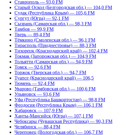
Ставрополь — 93,0 FM
Старый Оскол (Белгородская обл.) — 104,0 FM
Судак (Республика Крым) — 105,6 FM
Сургут (Югра) — 92,1 FM
Сызрань (Самарская обл.) — 98,3 FM
Тамбов — 99,9 FM
Тверь — 89,4 FM
Тёмкино (Смоленская обл.) — 96,1 FM
Тирасполь (Приднестровье) — 88,3 FM
Тихорецк (Краснодарский край) — 102,4 FM
Токмак (Запорожская обл.) — 104,9 FM
Тольятти (Самарская обл.) — 94,9 FM
Томск — 92,6 FM
Торжок (Тверская обл.) — 94,7 FM
Туапсе (Краснодарский край) — 106,5
Тюмень — 92,4 FM
Уварово (Тамбовская обл.) — 100,6 FM
Ульяновск — 93,6 FM
Уфа (Республика Башкортостан) — 98,8 FM
Феодосия (Республика Крым) — 106,1 FM
Хабаровск — 107,9 FM
Ханты-Мансийск (Югра) — 107,1 FM
Чебоксары (Чувашская Республика) — 90,3 FM
Челябинск — 88,4 FM
Череповец (Вологодская обл.) — 106,7 FM