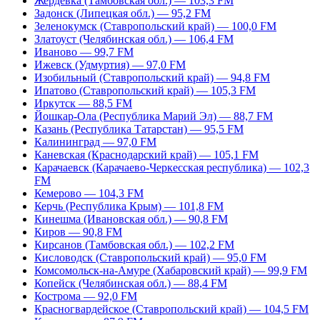
Жердевка (Тамбовская обл.) — 103,3 FM
Задонск (Липецкая обл.) — 95,2 FM
Зеленокумск (Ставропольский край) — 100,0 FM
Златоуст (Челябинская обл.) — 106,4 FM
Иваново — 99,7 FM
Ижевск (Удмуртия) — 97,0 FM
Изобильный (Ставропольский край) — 94,8 FM
Ипатово (Ставропольский край) — 105,3 FM
Иркутск — 88,5 FM
Йошкар-Ола (Республика Марий Эл) — 88,7 FM
Казань (Республика Татарстан) — 95,5 FM
Калининград — 97,0 FM
Каневская (Краснодарский край) — 105,1 FM
Карачаевск (Карачаево-Черкесская республика) — 102,3
FM
Кемерово — 104,3 FM
Керчь (Республика Крым) — 101,8 FM
Кинешма (Ивановская обл.) — 90,8 FM
Киров — 90,8 FM
Кирсанов (Тамбовская обл.) — 102,2 FM
Кисловодск (Ставропольский край) — 95,0 FM
Комсомольск-на-Амуре (Хабаровский край) — 99,9 FM
Копейск (Челябинская обл.) — 88,4 FM
Кострома — 92,0 FM
Красногвардейское (Ставропольский край) — 104,5 FM