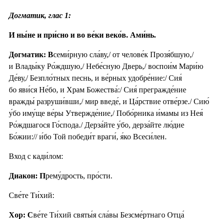
Догматик, глас 1:
И ны́не и при́сно и во ве́ки веко́в. Ами́нь.
Догматик: В
семи́рную сла́ву,/ от челове́к Прозя́бшую,/
и Влады́ку Ро́ждшую,/ Небе́сную Дверь,/ воспои́м Мари́ю
Де́ву,/ Безпло́тных песнь, и ве́рных удобре́ние:/ Сия́
бо яви́ся Не́бо, и Храм Божества́:/ Сия́ прегражде́ние
вражды́ разруши́вши,/ мир введе́, и Ца́рствие отве́рзе./ Сию́
у́бо иму́ще ве́ры Утвержде́ние,/ Побо́рника и́мамы из Нея́
Ро́ждшагося Го́спода./ Дерза́йте у́бо, дерза́йте лю́дие
Бо́жии:// и́бо Той победи́т враги́, я́ко Всеси́лен.
Вход с кади́лом:
Диакон: П
рему́дрость, про́сти.
Све́те Ти́хий:
Хор: С
ве́те Ти́хий святы́я сла́вы Безсме́ртнаго Отца́