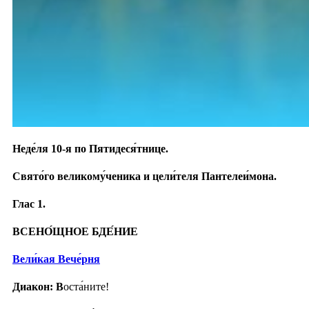
Неде́ля 10-я по Пятидеся́тнице.
Свято́го великому́ченика и цели́теля Пантелеи́мона.
Глас 1.
ВСЕНО́ЩНОЕ БДЕ́НИЕ
Вели́кая Вече́рня
Диакон: В
оста́ните!