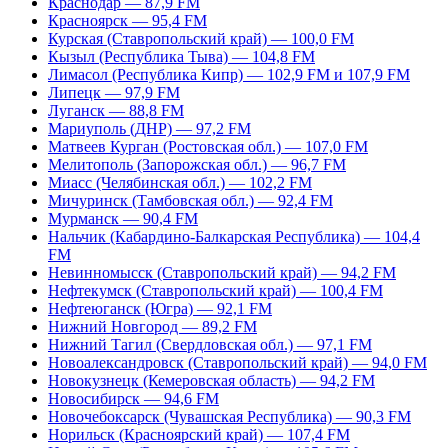
Краснодар — 87,9 FM
Красноярск — 95,4 FM
Курская (Ставропольский край) — 100,0 FM
Кызыл (Республика Тыва) — 104,8 FM
Лимасол (Республика Кипр) — 102,9 FM и 107,9 FM
Липецк — 97,9 FM
Луганск — 88,8 FM
Мариуполь (ДНР) — 97,2 FM
Матвеев Курган (Ростовская обл.) — 107,0 FM
Мелитополь (Запорожская обл.) — 96,7 FM
Миасс (Челябинская обл.) — 102,2 FM
Мичуринск (Тамбовская обл.) — 92,4 FM
Мурманск — 90,4 FM
Нальчик (Кабардино-Балкарская Республика) — 104,4
FM
Невинномысск (Ставропольский край) — 94,2 FM
Нефтекумск (Ставропольский край) — 100,4 FM
Нефтеюганск (Югра) — 92,1 FM
Нижний Новгород — 89,2 FM
Нижний Тагил (Свердловская обл.) — 97,1 FM
Новоалександровск (Ставропольский край) — 94,0 FM
Новокузнецк (Кемеровская область) — 94,2 FM
Новосибирск — 94,6 FM
Новочебоксарск (Чувашская Республика) — 90,3 FM
Норильск (Красноярский край) — 107,4 FM