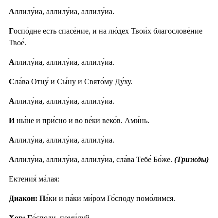
А
ллилу́иа, аллилу́иа, аллилу́иа.
Г
оспо́дне есть спасе́ние, и на лю́дех Твои́х благослове́ние
Твое́.
А
ллилу́иа, аллилу́иа, аллилу́иа.
С
ла́ва Отцу́ и Сы́ну и Свято́му Ду́ху.
А
ллилу́иа, аллилу́иа, аллилу́иа.
И
ны́не и при́сно и во ве́ки веко́в. Ами́нь.
А
ллилу́иа, аллилу́иа, аллилу́иа.
А
ллилу́иа, аллилу́иа, аллилу́иа, сла́ва Тебе́ Бо́же.
(Трижды)
Ектения́ ма́лая:
Диакон: П
а́ки и па́ки ми́ром Го́споду помо́лимся.
Хор: Г
о́споди, поми́луй.