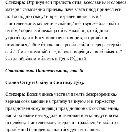
Стихира: О
три́нул еси́ пре́лесть отца́, всесла́вне,/ и словеса́
ма́терня смы́сленно прие́мь,/ па́че зла́та плод прине́сл еси́
по Госпо́дню гла́су/ и врач изря́ден яви́лся еси́,/
Пантелеи́моне, му́чениче сла́вне,/ ше́ствуя же благода́ти
путе́м,/ обре́л еси́ лежа́ща ни́зу младе́нца, ехи́дною
угрызе́на,/ и к Бо́гу моли́тву сотвори́в, и приле́жно
помоли́вся,/ а́бие о́трока воскреси́л еси́/ и зве́ря растерза́л
еси́./ Те́мже помина́й нас, ве́рою творя́щих твою́ па́мять,//
я́ко да обря́щем ми́лость в День Су́дный.
Стихира вмч. Пантелеимона, глас 6:
Сла́ва Отцу́ и Сы́ну и Свято́му Ду́ху.
Стихира: В
озсия́ днесь честна́я па́мять безсре́бреника,/
ве́рныя созыва́ющи на трапе́зу та́йную,/ и к торжеству́
пра́зднственному водя́щи празднолю́бных составле́ния,/
наста́ бо ны́не нам чудоде́йственный врач,/ неду́ги всем
исцеля́яй,/ Пантелеи́мон, тве́рдый страда́лец,/ и мо́лится
приле́жно Го́сподеви// спасти́ся душа́м на́шим.