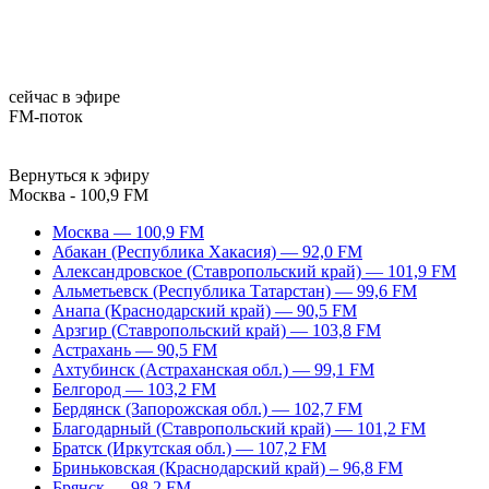
сейчас в эфире
FM-поток
Вернуться к эфиру
Москва - 100,9 FM
Москва — 100,9 FM
Абакан (Республика Хакасия) — 92,0 FM
Александровское (Ставропольский край) — 101,9 FM
Альметьевск (Республика Татарстан) — 99,6 FM
Анапа (Краснодарский край) — 90,5 FM
Арзгир (Ставропольский край) — 103,8 FM
Астрахань — 90,5 FM
Ахтубинск (Астраханская обл.) — 99,1 FM
Белгород — 103,2 FM
Бердянск (Запорожская обл.) — 102,7 FM
Благодарный (Ставропольский край) — 101,2 FM
Братск (Иркутская обл.) — 107,2 FM
Бриньковская (Краснодарский край) – 96,8 FM
Брянск — 98,2 FM