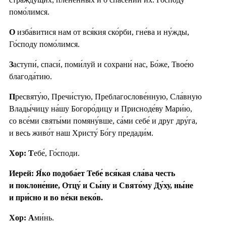
помо́лимся.
О
изба́витися нам от вся́кия ско́рби, гне́ва и ну́жды,
Го́споду помо́лимся.
З
аступи́, спаси́, поми́луй и сохрани́ нас, Бо́же, Твое́ю
благода́тию.
П
ресвяту́ю, Пречи́стую, Преблагослове́нную, Сла́вную
Влады́чицу на́шу Богоро́дицу и Присноде́ву Мари́ю,
со все́ми святы́ми помяну́вше, са́ми себе́ и друг дру́га,
и весь живо́т наш Христу́ Бо́гу предади́м.
Хор: Т
ебе́, Го́споди.
Иерей: Я́ко подоба́ет Тебе́ вся́кая сла́ва честь
и поклоне́ние, Отцу́ и Сы́ну и Свято́му Ду́ху, ны́не
и при́сно и во ве́ки веко́в.
Хор: А
ми́нь.