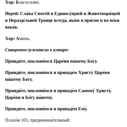
Хор: Б
лагослови́.
Иерей: Сла́ва Святе́й и Единосу́щней и Животворя́щей
и Неразде́льней Тро́ице всегда́, ны́не и при́сно и во ве́ки
веко́в.
Хор: А
ми́нь.
Священнослужители в алтаре:
Прииди́те, поклони́мся Царе́ви на́шему Бо́гу.
Прииди́те, поклони́мся и припаде́м Христу́ Царе́ви
на́шему Бо́гу.
Прииди́те, поклони́мся и припаде́м Самому́ Христу́,
Царе́ви и Бо́гу на́шему.
Прииди́те, поклони́мся и припаде́м Ему́.
Псало́м 103, предначина́тельный: