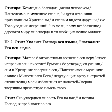
Стихира: Б
езме́здно благода́ть дае́ши челове́ком,/
Пантелеи́моне му́чениче сла́вне,/ и ду́хи отго́ниши
призыва́нием Христо́вым,/ и слепы́м ви́дети да́руеши,/ я́ко
Того́ уго́дник и́скренний;/ но моли́, врачу́ всеблаже́нне,/
дарова́ти ми́ру мир тверд// и тя лю́бящим ве́лию ми́лость.
На 2. Стих: Хвали́те Го́спода вси язы́цы,// похвали́те
Его́ вси лю́дие.
Стихира: М
а́тере благочести́выя возжела́л еси́ ве́ру,/ о́тчее
испра́вил еси́ нече́стие:/ Ермола́я бо утве́рждься уче́нии,/
сим и Креще́ние соверши́л еси́,/ Пантелеи́моне му́чениче
сла́вне./ Ми́лостиваго Бо́га,/ неду́гующих врачу́ и страсте́й
отгони́телю,/ моли́ изба́витися от напа́стей// ве́рою
творя́щим пречестну́ю па́мять твою́.
Стих:
Я́ко утверди́ся ми́лость Его́ на нас,// и и́стина
Госпо́дня пребыва́ет во век.