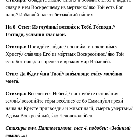
сла́ву в нем Воскре́сшему из ме́ртвых:/ я́ко Той есть Бог
наш,// Избавле́й нас от беззако́ний на́ших.
На 8. Стих: Из глубины́ воззва́х к Тебе́, Го́споди,//
Го́споди, услы́ши глас мой.
Стихира: П
рииди́те лю́дие,/ воспои́м, и поклони́мся
Христу́,/ сла́вяще Его́ из ме́ртвых Воскресе́ние:/ я́ко Той
есть Бог наш,// от пре́лести вра́жия мир Избавле́й.
Стих: Да бу́дут у́ши Твои́// вне́млюще гла́су моле́ния
моего́.
Стихира: В
есели́теся Небеса́,/ воструби́те основа́ния
земли́,/ возопи́йте го́ры весе́лие:/ се бо Емману́ил грехи́
на́ша на Кресте́ пригвозди́,/ и живо́т дая́й, смерть умертви́,//
Ада́ма Воскреси́вый, я́ко Человеколю́бец.
Стихиры вмч. Пантелеимона, глас 4, подобен: «Зва́нный
свы́ше...»: