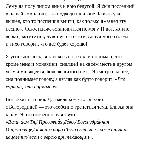
Лежу на полу лицом вниз и вою белугой. Я был последний
в нашей компании, кто подходил к иконе. Кто-то уже
вышел, кто-то поспешил выйти, как только я «завёл эту
песню». Лежу, плачу, остановиться не могу. И вот, хотите
верьте, хотите нет, чувствую кто-то касается моего плеча
и тихо говорит, что всё будет хорошо!
Я успокаиваюсь, встаю весь в слезах, и понимаю, что
кроме меня и монахини, сидящей на своём месте в другом
углу и молящейся, больше никого нет... Я смотрю на неё,
она поднимает голову, а взгляд как будто говорит: «
Всё
хорошо, это нормально
».
Вот такая история. Для меня все, что связано
с Богородицей — это особенно трепетная тема. Близка она
к нам. Я это особенно чувствую!
«
Велича́ем Тя,/ Пресвята́я Де́во,/ Богоизбра́нная
Отрокови́це,/ и чтим образ Твой святы́й,/ и́мже то́чиши
исцеле́ния/ всем с ве́рою притека́ющим
».