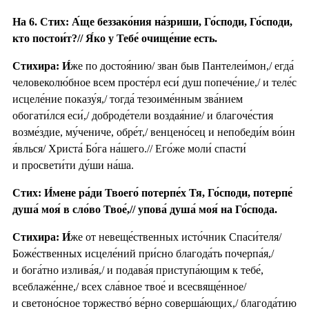
На 6. Стих: А́ще беззако́ния на́зриши, Го́споди, Го́споди,
кто постои́т?// Я́ко у Тебе́ очище́ние есть.
Стихира:
И́
же по достоя́нию/ зван быв Пантелеи́мон,/ егда́
человеколю́бное всем просте́рл еси́ душ попече́ние,/ и теле́с
исцеле́ние показу́я,/ тогда́ тезоиме́нным зва́нием
обогати́лся еси́,/ доброде́тели воздая́ние/ и благоче́стия
возме́здие, му́чениче, обре́т,/ венцено́сец и непобеди́м во́ин
я́влься/ Христа́ Бо́га на́шего.// Его́же моли́ спасти́
и просвети́ти ду́ши на́ша.
Стих: И́мене ра́ди Твоего́ потерпе́х Тя, Го́споди, потерпе́
душа́ моя́ в сло́во Твое́,// упова́ душа́ моя́ на Го́спода.
Стихира:
И́
же от невеще́ственных исто́чник Спаси́теля/
Боже́ственных исцеле́ний при́сно благода́ть почерпа́я,/
и бога́тно излива́я,/ и подава́я приступа́ющим к тебе́,
всеблаже́нне,/ всех сла́вное твое́ и всесвяще́нное/
и светоно́сное торжество́ ве́рно соверша́ющих,/ благода́тию