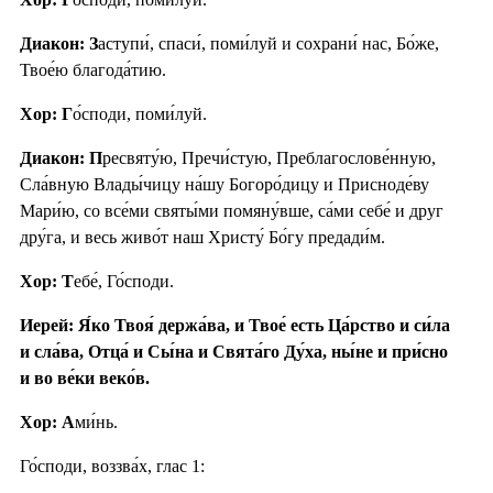
Диакон: З
аступи́, спаси́, поми́луй и сохрани́ нас, Бо́же,
Твое́ю благода́тию.
Хор: Г
о́споди, поми́луй.
Диакон: П
ресвяту́ю, Пречи́стую, Преблагослове́нную,
Сла́вную Влады́чицу на́шу Богоро́дицу и Присноде́ву
Мари́ю, со все́ми святы́ми помяну́вше, са́ми себе́ и друг
дру́га, и весь живо́т наш Христу́ Бо́гу предади́м.
Хор: Т
ебе́, Го́споди.
Иерей: Я́ко Твоя́ держа́ва, и Твое́ есть Ца́рство и си́ла
и сла́ва, Отца́ и Сы́на и Свята́го Ду́ха, ны́не и при́сно
и во ве́ки веко́в.
Хор: А
ми́нь.
Го́споди, воззва́х, глас 1: