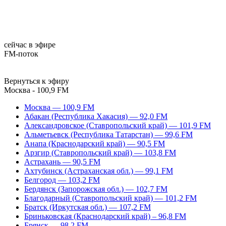
сейчас в эфире
FM-поток
Вернуться к эфиру
Москва - 100,9 FM
Москва — 100,9 FM
Абакан (Республика Хакасия) — 92,0 FM
Александровское (Ставропольский край) — 101,9 FM
Альметьевск (Республика Татарстан) — 99,6 FM
Анапа (Краснодарский край) — 90,5 FM
Арзгир (Ставропольский край) — 103,8 FM
Астрахань — 90,5 FM
Ахтубинск (Астраханская обл.) — 99,1 FM
Белгород — 103,2 FM
Бердянск (Запорожская обл.) — 102,7 FM
Благодарный (Ставропольский край) — 101,2 FM
Братск (Иркутская обл.) — 107,2 FM
Бриньковская (Краснодарский край) – 96,8 FM
Брянск — 98,2 FM