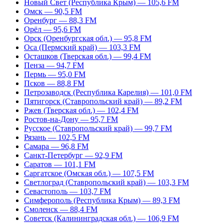
Новый Свет (Республика Крым) — 105,6 FM
Омск — 90,5 FM
Оренбург — 88,3 FM
Орёл — 95,6 FM
Орск (Оренбургская обл.) — 95,8 FM
Оса (Пермский край) — 103,3 FM
Осташков (Тверская обл.) — 99,4 FM
Пенза — 94,7 FM
Пермь — 95,0 FM
Псков — 88,8 FM
Петрозаводск (Республика Карелия) — 101,0 FM
Пятигорск (Ставропольский край) — 89,2 FM
Ржев (Тверская обл.) — 102,4 FM
Ростов-на-Дону — 95,7 FM
Русское (Ставропольский край) — 99,7 FM
Рязань — 102,5 FM
Самара — 96,8 FM
Санкт-Петербург — 92,9 FM
Саратов — 101,1 FM
Саргатское (Омская обл.) — 107,5 FM
Светлоград (Ставропольский край) — 103,3 FM
Севастополь — 103,7 FM
Симферополь (Республика Крым) — 89,3 FM
Смоленск — 88,4 FM
Советск (Калининградская обл.) — 106,9 FM