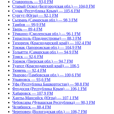
Ставрополь — 93,0 FM
Старый Оскол (Белгородская обл.) — 104,0 FM
Судак (Республика Крым) — 105,6 FM
Сургут (Югра) — 92,1 FM
Сызрань (Самарская обл.) — 98,3 FM
Тамбов — 99,9 FM
Тверь — 89,4 FM
Тёмкино (Смоленская обл.) — 96,1 FM
Тирасполь (Приднестровье) — 88,3 FM
Тихорецк (Краснодарский край) — 102,4 FM
Токмак (Запорожская обл.) — 104,9 FM
Тольятти (Самарская обл.) — 94,9 FM
Томск — 92,6 FM
Торжок (Тверская обл.) — 94,7 FM
Туапсе (Краснодарский край) — 106,5
Тюмень — 92,4 FM
Уварово (Тамбовская обл.) — 100,6 FM
Ульяновск — 93,6 FM
Уфа (Республика Башкортостан) — 98,8 FM
Феодосия (Республика Крым) — 106,1 FM
Хабаровск — 107,9 FM
Ханты-Мансийск (Югра) — 107,1 FM
Чебоксары (Чувашская Республика) — 90,3 FM
Челябинск — 88,4 FM
Череповец (Вологодская обл.) — 106,7 FM