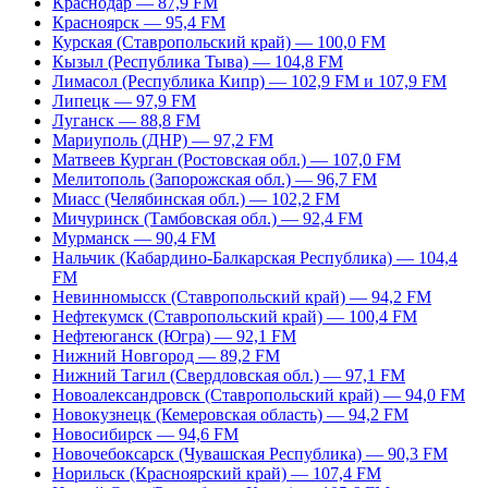
Краснодар — 87,9 FM
Красноярск — 95,4 FM
Курская (Ставропольский край) — 100,0 FM
Кызыл (Республика Тыва) — 104,8 FM
Лимасол (Республика Кипр) — 102,9 FM и 107,9 FM
Липецк — 97,9 FM
Луганск — 88,8 FM
Мариуполь (ДНР) — 97,2 FM
Матвеев Курган (Ростовская обл.) — 107,0 FM
Мелитополь (Запорожская обл.) — 96,7 FM
Миасс (Челябинская обл.) — 102,2 FM
Мичуринск (Тамбовская обл.) — 92,4 FM
Мурманск — 90,4 FM
Нальчик (Кабардино-Балкарская Республика) — 104,4
FM
Невинномысск (Ставропольский край) — 94,2 FM
Нефтекумск (Ставропольский край) — 100,4 FM
Нефтеюганск (Югра) — 92,1 FM
Нижний Новгород — 89,2 FM
Нижний Тагил (Свердловская обл.) — 97,1 FM
Новоалександровск (Ставропольский край) — 94,0 FM
Новокузнецк (Кемеровская область) — 94,2 FM
Новосибирск — 94,6 FM
Новочебоксарск (Чувашская Республика) — 90,3 FM
Норильск (Красноярский край) — 107,4 FM