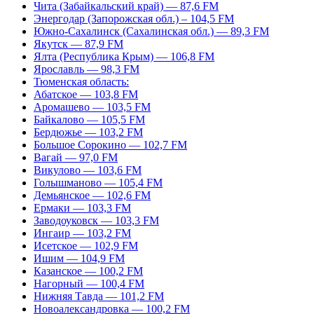
Чита (Забайкальский край) — 87,6 FM
Энергодар (Запорожская обл.) – 104,5 FM
Южно-Сахалинск (Сахалинская обл.) — 89,3 FM
Якутск — 87,9 FM
Ялта (Республика Крым) — 106,8 FM
Ярославль — 98,3 FM
Тюменская область:
Абатское — 103,8 FM
Аромашево — 103,5 FM
Байкалово — 105,5 FM
Бердюжье — 103,2 FM
Большое Сорокино — 102,7 FM
Вагай — 97,0 FM
Викулово — 103,6 FM
Голышманово — 105,4 FM
Демьянское — 102,6 FM
Ермаки — 103,3 FM
Заводоуковск — 103,3 FM
Ингаир — 103,2 FM
Исетское — 102,9 FM
Ишим — 104,9 FM
Казанское — 100,2 FM
Нагорный — 100,4 FM
Нижняя Тавда — 101,2 FM
Новоалександровка — 100,2 FM