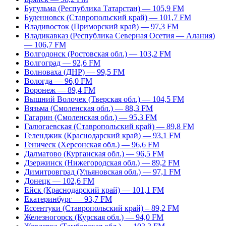
Бугульма (Республика Татарстан) — 105,9 FM
Буденновск (Ставропольский край) — 101,7 FM
Владивосток (Приморский край) — 97,3 FM
Владикавказ (Республика Северная Осетия — Алания)
— 106,7 FM
Волгодонск (Ростовская обл.) — 103,2 FM
Волгоград — 92,6 FM
Волноваха (ДНР) — 99,5 FM
Вологда — 96,0 FM
Воронеж — 89,4 FM
Вышний Волочек (Тверская обл.) — 104,5 FM
Вязьма (Смоленская обл.) — 88,3 FM
Гагарин (Смоленская обл.) — 95,3 FM
Галюгаевская (Ставропольский край) — 89,8 FM
Геленджик (Краснодарский край) — 93,1 FM
Геническ (Херсонская обл.) — 96,6 FM
Далматово (Курганская обл.) — 96,5 FM
Дзержинск (Нижегородская обл.) — 89,2 FM
Димитровград (Ульяновская обл.) — 97,1 FM
Донецк — 102,6 FM
Ейск (Краснодарский край) — 101,1 FM
Екатеринбург — 93,7 FM
Ессентуки (Ставропольский край) – 89,2 FM
Железногорск (Курская обл.) — 94,0 FM