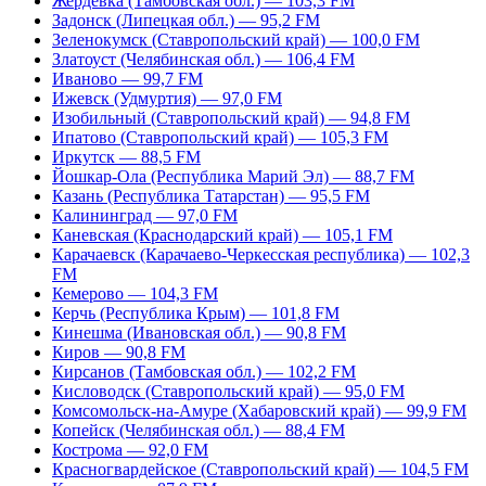
Жердевка (Тамбовская обл.) — 103,3 FM
Задонск (Липецкая обл.) — 95,2 FM
Зеленокумск (Ставропольский край) — 100,0 FM
Златоуст (Челябинская обл.) — 106,4 FM
Иваново — 99,7 FM
Ижевск (Удмуртия) — 97,0 FM
Изобильный (Ставропольский край) — 94,8 FM
Ипатово (Ставропольский край) — 105,3 FM
Иркутск — 88,5 FM
Йошкар-Ола (Республика Марий Эл) — 88,7 FM
Казань (Республика Татарстан) — 95,5 FM
Калининград — 97,0 FM
Каневская (Краснодарский край) — 105,1 FM
Карачаевск (Карачаево-Черкесская республика) — 102,3
FM
Кемерово — 104,3 FM
Керчь (Республика Крым) — 101,8 FM
Кинешма (Ивановская обл.) — 90,8 FM
Киров — 90,8 FM
Кирсанов (Тамбовская обл.) — 102,2 FM
Кисловодск (Ставропольский край) — 95,0 FM
Комсомольск-на-Амуре (Хабаровский край) — 99,9 FM
Копейск (Челябинская обл.) — 88,4 FM
Кострома — 92,0 FM
Красногвардейское (Ставропольский край) — 104,5 FM