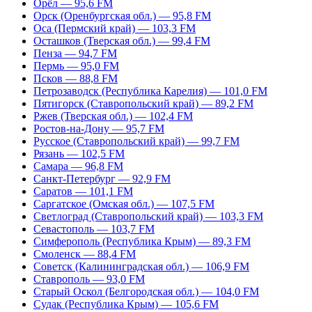
Орёл — 95,6 FM
Орск (Оренбургская обл.) — 95,8 FM
Оса (Пермский край) — 103,3 FM
Осташков (Тверская обл.) — 99,4 FM
Пенза — 94,7 FM
Пермь — 95,0 FM
Псков — 88,8 FM
Петрозаводск (Республика Карелия) — 101,0 FM
Пятигорск (Ставропольский край) — 89,2 FM
Ржев (Тверская обл.) — 102,4 FM
Ростов-на-Дону — 95,7 FM
Русское (Ставропольский край) — 99,7 FM
Рязань — 102,5 FM
Самара — 96,8 FM
Санкт-Петербург — 92,9 FM
Саратов — 101,1 FM
Саргатское (Омская обл.) — 107,5 FM
Светлоград (Ставропольский край) — 103,3 FM
Севастополь — 103,7 FM
Симферополь (Республика Крым) — 89,3 FM
Смоленск — 88,4 FM
Советск (Калининградская обл.) — 106,9 FM
Ставрополь — 93,0 FM
Старый Оскол (Белгородская обл.) — 104,0 FM
Судак (Республика Крым) — 105,6 FM