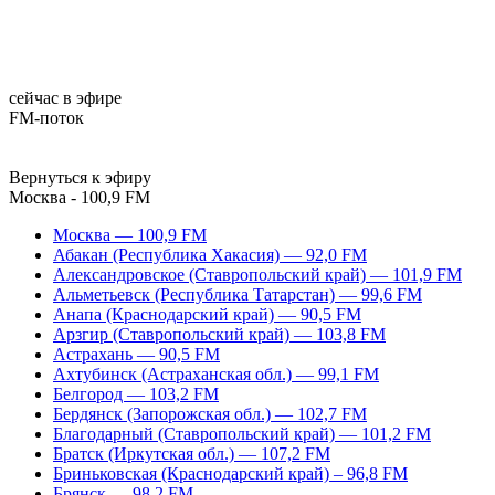
сейчас в эфире
FM-поток
Вернуться к эфиру
Москва - 100,9 FM
Москва — 100,9 FM
Абакан (Республика Хакасия) — 92,0 FM
Александровское (Ставропольский край) — 101,9 FM
Альметьевск (Республика Татарстан) — 99,6 FM
Анапа (Краснодарский край) — 90,5 FM
Арзгир (Ставропольский край) — 103,8 FM
Астрахань — 90,5 FM
Ахтубинск (Астраханская обл.) — 99,1 FM
Белгород — 103,2 FM
Бердянск (Запорожская обл.) — 102,7 FM
Благодарный (Ставропольский край) — 101,2 FM
Братск (Иркутская обл.) — 107,2 FM
Бриньковская (Краснодарский край) – 96,8 FM
Брянск — 98,2 FM