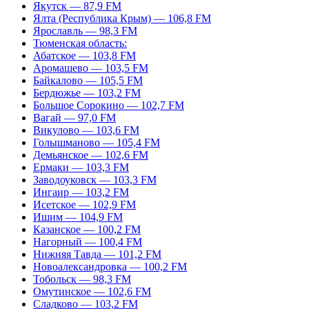
Якутск — 87,9 FM
Ялта (Республика Крым) — 106,8 FM
Ярославль — 98,3 FM
Тюменская область:
Абатское — 103,8 FM
Аромашево — 103,5 FM
Байкалово — 105,5 FM
Бердюжье — 103,2 FM
Большое Сорокино — 102,7 FM
Вагай — 97,0 FM
Викулово — 103,6 FM
Голышманово — 105,4 FM
Демьянское — 102,6 FM
Ермаки — 103,3 FM
Заводоуковск — 103,3 FM
Ингаир — 103,2 FM
Исетское — 102,9 FM
Ишим — 104,9 FM
Казанское — 100,2 FM
Нагорный — 100,4 FM
Нижняя Тавда — 101,2 FM
Новоалександровка — 100,2 FM
Тобольск — 98,3 FM
Омутинское — 102,6 FM
Сладково — 103,2 FM