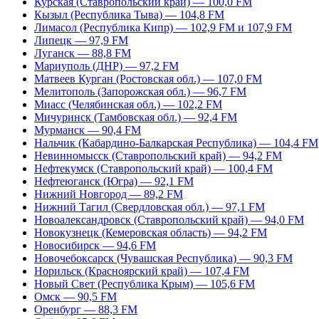
Курская (Ставропольский край) — 100,0 FM
Кызыл (Республика Тыва) — 104,8 FM
Лимасол (Республика Кипр) — 102,9 FM и 107,9 FM
Липецк — 97,9 FM
Луганск — 88,8 FM
Мариуполь (ДНР) — 97,2 FM
Матвеев Курган (Ростовская обл.) — 107,0 FM
Мелитополь (Запорожская обл.) — 96,7 FM
Миасс (Челябинская обл.) — 102,2 FM
Мичуринск (Тамбовская обл.) — 92,4 FM
Мурманск — 90,4 FM
Нальчик (Кабардино-Балкарская Республика) — 104,4 FM
Невинномысск (Ставропольский край) — 94,2 FM
Нефтекумск (Ставропольский край) — 100,4 FM
Нефтеюганск (Югра) — 92,1 FM
Нижний Новгород — 89,2 FM
Нижний Тагил (Свердловская обл.) — 97,1 FM
Новоалександровск (Ставропольский край) — 94,0 FM
Новокузнецк (Кемеровская область) — 94,2 FM
Новосибирск — 94,6 FM
Новочебоксарск (Чувашская Республика) — 90,3 FM
Норильск (Красноярский край) — 107,4 FM
Новый Свет (Республика Крым) — 105,6 FM
Омск — 90,5 FM
Оренбург — 88,3 FM