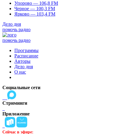
Упорово — 106,8 FM
Черное — 100,3 FM
Ярково — 103,4 FM
Дело дня
помочь радио
помочь радио
Программы
Расписание
Авторы
Дело дня
О нас
Социальные сети
Стриминги
Приложение
Сейчас в эфире: