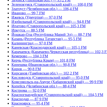
Задонск (Липецкая обл.) — 95,2 FM
Зеленокумск (Ставропольский край) — 100,0 FM
Златоуст (Челябинская обл.) — 106,4 FM
Иваново — 99,7 FM
Ижевск (Удмуртия) — 97,0 FM
Изобильный (Ставропольский край) — 94,8 FM
Ипатово (Ставропольский край) — 105,3 FM
Иркутск — 88,5 FM
Йошкар-Ола (Республика Марий Эл) — 88,7 FM
Казань (Республика Татарстан) — 95,5 FM
Калининград — 97,0 FM
Каневская (Краснодарский край) — 105,1 FM
Карачаевск (Карачаево-Черкесская республика) — 102,3 
Кемерово — 104,3 FM
Керчь (Республика Крым) — 101,8 FM
Кинешма (Ивановская обл.) — 90,8 FM
Киров — 90,8 FM
Кирсанов (Тамбовская обл.) — 102,2 FM
Кисловодск (Ставропольский край) — 95,0 FM
Комсомольск-на-Амуре (Хабаровский край) — 99,9 FM
Копейск (Челябинская обл.) — 88,4 FM
Кострома — 92,0 FM
Красногвардейское (Ставропольский край) — 104,5 FM
Краснодар — 87,9 FM
Красноярск — 95,4 FM