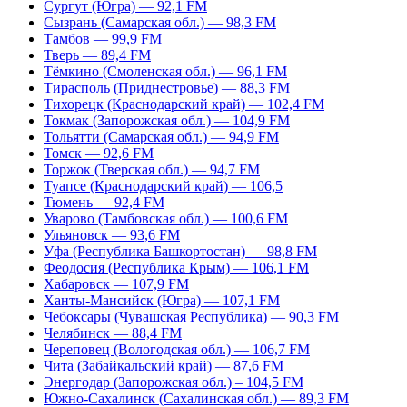
Сургут (Югра) — 92,1 FM
Сызрань (Самарская обл.) — 98,3 FM
Тамбов — 99,9 FM
Тверь — 89,4 FM
Тёмкино (Смоленская обл.) — 96,1 FM
Тирасполь (Приднестровье) — 88,3 FM
Тихорецк (Краснодарский край) — 102,4 FM
Токмак (Запорожская обл.) — 104,9 FM
Тольятти (Самарская обл.) — 94,9 FM
Томск — 92,6 FM
Торжок (Тверская обл.) — 94,7 FM
Туапсе (Краснодарский край) — 106,5
Тюмень — 92,4 FM
Уварово (Тамбовская обл.) — 100,6 FM
Ульяновск — 93,6 FM
Уфа (Республика Башкортостан) — 98,8 FM
Феодосия (Республика Крым) — 106,1 FM
Хабаровск — 107,9 FM
Ханты-Мансийск (Югра) — 107,1 FM
Чебоксары (Чувашская Республика) — 90,3 FM
Челябинск — 88,4 FM
Череповец (Вологодская обл.) — 106,7 FM
Чита (Забайкальский край) — 87,6 FM
Энергодар (Запорожская обл.) – 104,5 FM
Южно-Сахалинск (Сахалинская обл.) — 89,3 FM