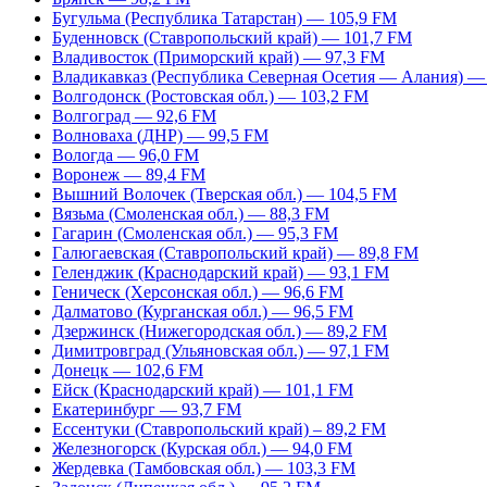
Бугульма (Республика Татарстан) — 105,9 FM
Буденновск (Ставропольский край) — 101,7 FM
Владивосток (Приморский край) — 97,3 FM
Владикавказ (Республика Северная Осетия — Алания) —
Волгодонск (Ростовская обл.) — 103,2 FM
Волгоград — 92,6 FM
Волноваха (ДНР) — 99,5 FM
Вологда — 96,0 FM
Воронеж — 89,4 FM
Вышний Волочек (Тверская обл.) — 104,5 FM
Вязьма (Смоленская обл.) — 88,3 FM
Гагарин (Смоленская обл.) — 95,3 FM
Галюгаевская (Ставропольский край) — 89,8 FM
Геленджик (Краснодарский край) — 93,1 FM
Геническ (Херсонская обл.) — 96,6 FM
Далматово (Курганская обл.) — 96,5 FM
Дзержинск (Нижегородская обл.) — 89,2 FM
Димитровград (Ульяновская обл.) — 97,1 FM
Донецк — 102,6 FM
Ейск (Краснодарский край) — 101,1 FM
Екатеринбург — 93,7 FM
Ессентуки (Ставропольский край) – 89,2 FM
Железногорск (Курская обл.) — 94,0 FM
Жердевка (Тамбовская обл.) — 103,3 FM