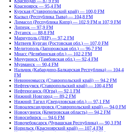
Краснодар — 87,9 FM
Красноярск — 95,4 FM
Курская (Ставропольский край) — 100,0 FM
Кызыл (Республика Тыва) — 104,8 FM
Лимасол (Республика Кипр) — 102,9 FM и 107,9 FM
Липецк — 97,9 FM
Луганск — 88,8 FM
Мариуполь (ДНР) — 97,2 FM
Матвеев Курган (Ростовская обл.) — 107,0 FM
Мелитополь (Запорожская обл.) — 96,7 FM
Миасс (Челябинская обл.) — 102,2 FM
Мичуринск (Тамбовская обл.) — 92,4 FM
Мурманск — 90,4 FM
Нальчик (Кабардино-Балкарская Республика) — 104,4
FM
Невинномысск (Ставропольский край) — 94,2 FM
Нефтекумск (Ставропольский край) — 100,4 FM
Нефтеюганск (Югра) — 92,1 FM
Нижний Новгород — 89,2 FM
Нижний Тагил (Свердловская обл.) — 97,1 FM
Новоалександровск (Ставропольский край) — 94,0 FM
Новокузнецк (Кемеровская область) — 94,2 FM
Новосибирск — 94,6 FM
Новочебоксарск (Чувашская Республика) — 90,3 FM
Норильск (Красноярский край) — 107,4 FM