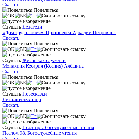
Скачать
Поделиться
Слушать
Делатели
«Дом трудолюбия». Протоиерей Аркадий Петровцев
Скачать
Поделиться
Слушать
Жизнь как служение
Монахиня Кесария (Ксения) Алёшина
Скачать
Поделиться
Слушать
Пересказки
Лиса-ночлежница
Скачать
Поделиться
Слушать
Псалтирь: богослужебные чтения
Псалом 98. Богослужебные чтения
Скачать