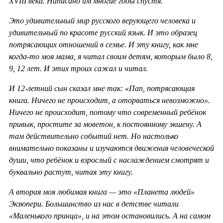
XVIII века. Написано им многие годы спустя.
Это удивительный мир русского верующего человека и
удивительный по красоте русский язык. И это образец
потрясающих отношений в семье. И эту книгу, как мне
когда-то моя мама, я читал своим детям, которым было 8,
9, 12 лет. И этих троих сажал и читал.
И 12-летний сын сказал мне так: «Пап, потрясающая
книга. Ничего не происходит, а оторваться невозможно».
Ничего не происходит, потому что современный ребёнок
привык, простите за моветон, к постоянному экшену. А
там действительно событий нет. Но настолько
внимательно показаны и изучаются движения человеческой
души, что ребёнок и взрослый с наслаждением смотрят и
буквально растут, читая эту книгу.
А вторая моя любимая книга — это «Планета людей»
Экзюпери. Большинство из нас в детстве читали
«Маленького принца», и на этом остановились. А на самом