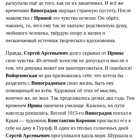
раскупали ещё до того, как он их заканчивал. И всё же
временами
Виноградов
ощущал странную пустоту. После
знакомства с
Ириной
это чувство исчезло. Он обрёл,
наконец, то, чего ему так не хватало: родственную душу,
любимого человека, твёрдую опору в жизни и
нескончаемый источник творческого вдохновения.
Правда,
Сергей Арсеньевич
долго скрывал от
Ирины
свои чувства. 49-летний холостяк не допускал и мысли о
том, что девушка может им заинтересоваться. И ошибался!
Войцеховская
не раз признавалась себе, что хотела бы
разделить с
Виноградовым
свою жизнь, быть ему
помощницей во всём. Художник об этих её мыслях,
конечно же, не знал. Так продолжалось целых два года. Тем
временем
Ирина
окончила училище. Казалось, их пути
навсегда разошлись. Весной 1915-го
Виноградов
поехал в
Крым — художник
Константин Коровин
пригласил его к
себе на дачу в Гурзуф. В один из тёплых солнечных дней
Сергей Арсеньевич
прогуливался вдоль моря. Шуршала и