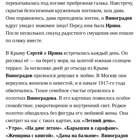
перекатывалась под ногами прибрежная галька. Навстречу,
скрытая белоснежным кружевным зонтиком, шла дама.
Они поравнялись, дама приподняла зонтик, и
Виноградов
вдруг увидел знакомое лицо! Перед ним была
Ирина
.
После нескольких секунд радостного смущения они пошли
по пляжу вместе.
В Крыму
Сергей
и
Ирина
встречались каждый день. Он
рисовал её — на берегу моря, на залитой южным солнцем
террасе. За несколько дней до отъезда из Крыма
Виноградов
признался девушке в любви. В Москву они
вернулись женихом и невестой, и в начале 1917-го года
обвенчались. Тихое семейное счастье отразилось в
полотнах
Виноградова
. В его картинах появилось особое
спокойствие, умиротворение и внутренний свет. Редкое
полотно обходилось без фигуры его любимой жены. Она
смотрит на нас с таких картин, как
«Летний день»
,
«
Утро»
,
«На даче летом»
,
«Барышня в сарафане»
,
«Женщина с книгой»
,
«Дама на балконе»
.
Виноградов