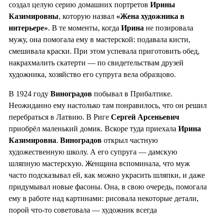
создал целую серию домашних портретов
Ирины
Казимировны
, которую назвал
«Жена художника в
интерьере»
. В те моменты, когда
Ирина
не позировала
мужу, она помогала ему в мастерской: подавала кисти,
смешивала краски. При этом успевала приготовить обед,
накрахмалить скатерти — по свидетельствам друзей
художника, хозяйство его супруга вела образцово.
В 1924 году
Виноградов
побывал в Прибалтике.
Неожиданно ему настолько там понравилось, что он решил
перебраться в Латвию. В Риге
Сергей Арсеньевич
приобрёл маленький домик. Вскоре туда приехала
Ирина
Казимировна
.
Виноградов
открыл частную
художественную школу. А его супруга — дамскую
шляпную мастерскую. Женщина вспоминала, что муж
часто подсказывал ей, как можно украсить шляпки, и даже
придумывал новые фасоны. Она, в свою очередь, помогала
ему в работе над картинами: рисовала некоторые детали,
порой что-то советовала — художник всегда