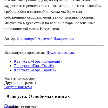
мудростью и решимостью низлагать прилоги сластолюбия,
сребролюбия и самолюбия. Когда мы бдим над
собственным сердцем, молитвенно призывая Господа
Иисуса, то в духе стоим на вершине горы, облечённые
победоносной силой Искупителя.
Автор:
Протоиерей Артемий Владимиров
Все выпуски программы
Духовные этюды
9 августа. «Гора искушений»
7 августа. «Гора Синай»
8 августа. «Гора Кармил»
Читать полностью
Другие программы
Актуальная тема
9 августа. О любимых книгах
Скачать
О любимых книгах