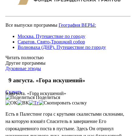
Все выпуски программы
География ВЕРЫ:
Москва. Путешествие по городу
Саратов. Свято-Троицкий собор
Волноваха (ДНР). Путешествие по городу
Читать полностью
Другие программы
Духовные этюды
9 августа. «Гора искушений»
Скачать
9 августа. «Гора искушений»
Поделиться
Есть в Палестине гора с крутыми скалистыми склонами,
на которую взошёл Спаситель в завершение Его
сорокадневного поста в пустыне. Здесь Он отринул
искушения лукавого духа, вооружив и нас благодатной