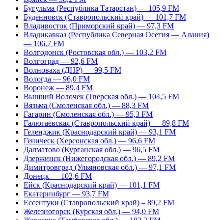
Бугульма (Республика Татарстан) — 105,9 FM
Буденновск (Ставропольский край) — 101,7 FM
Владивосток (Приморский край) — 97,3 FM
Владикавказ (Республика Северная Осетия — Алания)
— 106,7 FM
Волгодонск (Ростовская обл.) — 103,2 FM
Волгоград — 92,6 FM
Волноваха (ДНР) — 99,5 FM
Вологда — 96,0 FM
Воронеж — 89,4 FM
Вышний Волочек (Тверская обл.) — 104,5 FM
Вязьма (Смоленская обл.) — 88,3 FM
Гагарин (Смоленская обл.) — 95,3 FM
Галюгаевская (Ставропольский край) — 89,8 FM
Геленджик (Краснодарский край) — 93,1 FM
Геническ (Херсонская обл.) — 96,6 FM
Далматово (Курганская обл.) — 96,5 FM
Дзержинск (Нижегородская обл.) — 89,2 FM
Димитровград (Ульяновская обл.) — 97,1 FM
Донецк — 102,6 FM
Ейск (Краснодарский край) — 101,1 FM
Екатеринбург — 93,7 FM
Ессентуки (Ставропольский край) – 89,2 FM
Железногорск (Курская обл.) — 94,0 FM