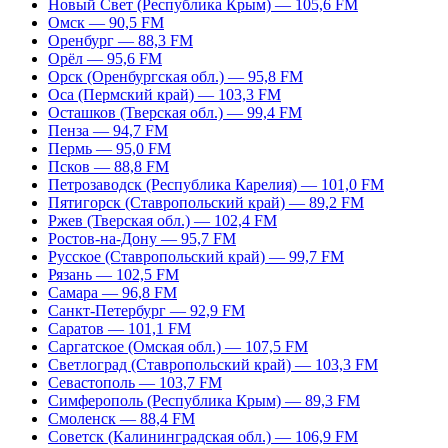
Новый Свет (Республика Крым) — 105,6 FM
Омск — 90,5 FM
Оренбург — 88,3 FM
Орёл — 95,6 FM
Орск (Оренбургская обл.) — 95,8 FM
Оса (Пермский край) — 103,3 FM
Осташков (Тверская обл.) — 99,4 FM
Пенза — 94,7 FM
Пермь — 95,0 FM
Псков — 88,8 FM
Петрозаводск (Республика Карелия) — 101,0 FM
Пятигорск (Ставропольский край) — 89,2 FM
Ржев (Тверская обл.) — 102,4 FM
Ростов-на-Дону — 95,7 FM
Русское (Ставропольский край) — 99,7 FM
Рязань — 102,5 FM
Самара — 96,8 FM
Санкт-Петербург — 92,9 FM
Саратов — 101,1 FM
Саргатское (Омская обл.) — 107,5 FM
Светлоград (Ставропольский край) — 103,3 FM
Севастополь — 103,7 FM
Симферополь (Республика Крым) — 89,3 FM
Смоленск — 88,4 FM
Советск (Калининградская обл.) — 106,9 FM