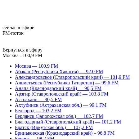
сейчас в эфире
FM-поток
Вернуться к эфиру
Москва - 100,9 FM
Москва — 100,9 FM
Абакан (Республика Хакасия) — 92,0 FM
Александровское (Ставропольский край) — 101,9 FM
Альметьевск (Республика Татарстан) — 99,6 FM
Анапа (Краснодарский край) — 90,5 FM
Арзгир (Ставропольский край) — 103,8 FM
Астрахань — 90,5 FM
Ахтубинск (Астраханская обл.) — 99,1 FM
Белгород — 103,2 FM
Бердянск (Запорожская обл.) — 102,7 FM
Благодарный (Ставропольский край) — 101,2 FM
Братск (Иркутская обл.) — 107,2 FM
Бриньковская (Краснодарский край) – 96,8 FM
Брянск — 98,2 FM