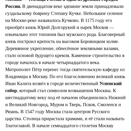
России.
В двенадцатом веке здешние земли принадлежали
суздальскому боярину Степану Кучке. Небольшое селение
на Москве-реке называлось Кучково. В 1175 году его
приобрёл князь Юрий Долгорукий и нарек Москов —
изначально этот топоним был мужского рода. Благоверный
князь построил крепость на высоком Боровицком холме.
Деревянное укрепление, обнесённое земляными валами,
стало основой будущего кремля. Каменное строительство в
городе началось в начале четырнадцатого века.
Митрополит Пётр перенес тогда святительскую кафедру из
Владимира в Москву. По его благословению великий князь
Иван Калита возвёл в городе величественный
Успенский
собор
, который стал символом возвышения Москвы. К
шестнадцатому веку под её началом объединились Нижний
и Великий Новгород, Муром и Тверь, Псков, Смоленск и
Рязань. В 1547 году Москва стала центром Русского
царства. Столица прирастала храмами, и её стали называть
Златоглавой. В начале семнадцатого столетия Москву