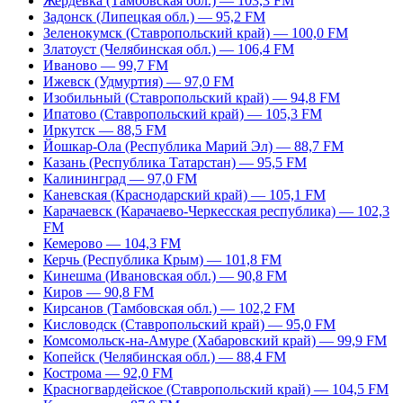
Жердевка (Тамбовская обл.) — 103,3 FM
Задонск (Липецкая обл.) — 95,2 FM
Зеленокумск (Ставропольский край) — 100,0 FM
Златоуст (Челябинская обл.) — 106,4 FM
Иваново — 99,7 FM
Ижевск (Удмуртия) — 97,0 FM
Изобильный (Ставропольский край) — 94,8 FM
Ипатово (Ставропольский край) — 105,3 FM
Иркутск — 88,5 FM
Йошкар-Ола (Республика Марий Эл) — 88,7 FM
Казань (Республика Татарстан) — 95,5 FM
Калининград — 97,0 FM
Каневская (Краснодарский край) — 105,1 FM
Карачаевск (Карачаево-Черкесская республика) — 102,3
FM
Кемерово — 104,3 FM
Керчь (Республика Крым) — 101,8 FM
Кинешма (Ивановская обл.) — 90,8 FM
Киров — 90,8 FM
Кирсанов (Тамбовская обл.) — 102,2 FM
Кисловодск (Ставропольский край) — 95,0 FM
Комсомольск-на-Амуре (Хабаровский край) — 99,9 FM
Копейск (Челябинская обл.) — 88,4 FM
Кострома — 92,0 FM
Красногвардейское (Ставропольский край) — 104,5 FM