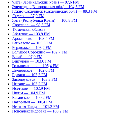
Чита (Забайкальский край) — 87,6 FM
Энергодар (Запорожская обл.) – 104,5 FM
Южно-Сахалинск (Сахалинская обл.) — 89,3 FM
Якутск — 87,9 FM
Ялта (Республика Крым) — 106,8 FM
Ярославль — 98,3 FM
Тюменская область:
Абатское — 103,8 FM
Аромашево — 103,5 FM
Байкалово — 105,5 FM
Бердюжье — 103,2 FM
Большое Сорокино — 102,7 FM
Вагай — 97,0 FM
Викулово — 103,6 FM
Голышманово — 105,4 FM
Демьянское — 102,6 FM
Ермаки — 103,3 FM
Заводоуковск — 103,3 FM
Ингаир — 103,2 FM
Исетское — 102,9 FM
Ишим — 104,9 FM
Казанское — 100,2 FM
Нагорный — 100,4 FM
Нижняя Тавда — 101,2 FM
Новоалександровка — 100,2 FM