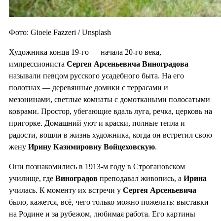
Фото: Gioele Fazzeri / Unsplash
Художника конца 19-го — начала 20-го века,
импрессиониста
Сергея Арсеньевича Виноградова
называли певцом русского усадебного быта. На его
полотнах — деревянные домики с террасами и
мезонинами, светлые комнаты с домоткаными полосатыми
коврами. Простор, убегающие вдаль луга, речка, церковь на
пригорке. Домашний уют и краски, полные тепла и
радости, вошли в жизнь художника, когда он встретил свою
жену
Ирину Казимировну Войцеховскую
.
Они познакомились в 1913-м году в Строгановском
училище, где
Виноградов
преподавал живопись, а
Ирина
училась. К моменту их встречи у
Сергея Арсеньевича
было, кажется, всё, чего только можно пожелать: выставки
на Родине и за рубежом, любимая работа. Его картины