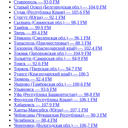
Ставрополь — 93,0 FM
Старый Оскол (Белгородская обл.) — 104,0 FM
Судак (Республика Крым) — 105,6 FM
Сургут (Югра) — 92,1 FM
Сызрань (Самарская обл.) — 98,3 FM
Тамбов — 99,9 FM
Тверь — 89,4 FM
Тёмкино (Смоленская обл.) — 96,1 FM
Тирасполь (Приднестровье) — 88,3 FM
Тихорецк (Краснодарский край) — 102,4 FM
Токмак (Запорожская обл.) — 104,9 FM
Тольятти (Самарская обл.) — 94,9 FM
Томск — 92,6 FM
Торжок (Тверская обл.) — 94,7 FM
Туапсе (Краснодарский край) — 106,5
Тюмень — 92,4 FM
Уварово (Тамбовская обл.) — 100,6 FM
Ульяновск — 93,6 FM
Уфа (Республика Башкортостан) — 98,8 FM
Феодосия (Республика Крым) — 106,1 FM
Хабаровск — 107,9 FM
Ханты-Мансийск (Югра) — 107,1 FM
Чебоксары (Чувашская Республика) — 90,3 FM
Челябинск — 88,4 FM
Череповец (Вологодская обл.) — 106,7 FM