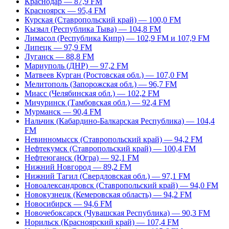
Краснодар — 87,9 FM
Красноярск — 95,4 FM
Курская (Ставропольский край) — 100,0 FM
Кызыл (Республика Тыва) — 104,8 FM
Лимасол (Республика Кипр) — 102,9 FM и 107,9 FM
Липецк — 97,9 FM
Луганск — 88,8 FM
Мариуполь (ДНР) — 97,2 FM
Матвеев Курган (Ростовская обл.) — 107,0 FM
Мелитополь (Запорожская обл.) — 96,7 FM
Миасс (Челябинская обл.) — 102,2 FM
Мичуринск (Тамбовская обл.) — 92,4 FM
Мурманск — 90,4 FM
Нальчик (Кабардино-Балкарская Республика) — 104,4
FM
Невинномысск (Ставропольский край) — 94,2 FM
Нефтекумск (Ставропольский край) — 100,4 FM
Нефтеюганск (Югра) — 92,1 FM
Нижний Новгород — 89,2 FM
Нижний Тагил (Свердловская обл.) — 97,1 FM
Новоалександровск (Ставропольский край) — 94,0 FM
Новокузнецк (Кемеровская область) — 94,2 FM
Новосибирск — 94,6 FM
Новочебоксарск (Чувашская Республика) — 90,3 FM
Норильск (Красноярский край) — 107,4 FM