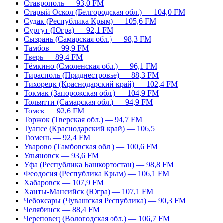
Ставрополь — 93,0 FM
Старый Оскол (Белгородская обл.) — 104,0 FM
Судак (Республика Крым) — 105,6 FM
Сургут (Югра) — 92,1 FM
Сызрань (Самарская обл.) — 98,3 FM
Тамбов — 99,9 FM
Тверь — 89,4 FM
Тёмкино (Смоленская обл.) — 96,1 FM
Тирасполь (Приднестровье) — 88,3 FM
Тихорецк (Краснодарский край) — 102,4 FM
Токмак (Запорожская обл.) — 104,9 FM
Тольятти (Самарская обл.) — 94,9 FM
Томск — 92,6 FM
Торжок (Тверская обл.) — 94,7 FM
Туапсе (Краснодарский край) — 106,5
Тюмень — 92,4 FM
Уварово (Тамбовская обл.) — 100,6 FM
Ульяновск — 93,6 FM
Уфа (Республика Башкортостан) — 98,8 FM
Феодосия (Республика Крым) — 106,1 FM
Хабаровск — 107,9 FM
Ханты-Мансийск (Югра) — 107,1 FM
Чебоксары (Чувашская Республика) — 90,3 FM
Челябинск — 88,4 FM
Череповец (Вологодская обл.) — 106,7 FM