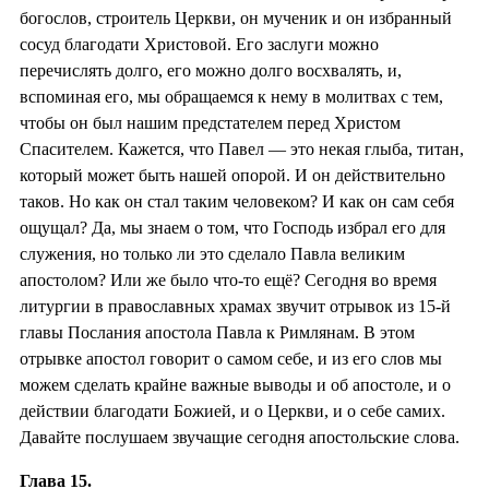
богослов, строитель Церкви, он мученик и он избранный
сосуд благодати Христовой. Его заслуги можно
перечислять долго, его можно долго восхвалять, и,
вспоминая его, мы обращаемся к нему в молитвах с тем,
чтобы он был нашим предстателем перед Христом
Спасителем. Кажется, что Павел — это некая глыба, титан,
который может быть нашей опорой. И он действительно
таков. Но как он стал таким человеком? И как он сам себя
ощущал? Да, мы знаем о том, что Господь избрал его для
служения, но только ли это сделало Павла великим
апостолом? Или же было что-то ещё? Сегодня во время
литургии в православных храмах звучит отрывок из 15-й
главы Послания апостола Павла к Римлянам. В этом
отрывке апостол говорит о самом себе, и из его слов мы
можем сделать крайне важные выводы и об апостоле, и о
действии благодати Божией, и о Церкви, и о себе самих.
Давайте послушаем звучащие сегодня апостольские слова.
Глава 15.