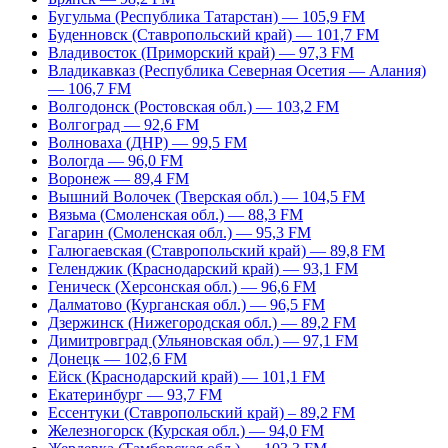
Бугульма (Республика Татарстан) — 105,9 FM
Буденновск (Ставропольский край) — 101,7 FM
Владивосток (Приморский край) — 97,3 FM
Владикавказ (Республика Северная Осетия — Алания)
— 106,7 FM
Волгодонск (Ростовская обл.) — 103,2 FM
Волгоград — 92,6 FM
Волноваха (ДНР) — 99,5 FM
Вологда — 96,0 FM
Воронеж — 89,4 FM
Вышний Волочек (Тверская обл.) — 104,5 FM
Вязьма (Смоленская обл.) — 88,3 FM
Гагарин (Смоленская обл.) — 95,3 FM
Галюгаевская (Ставропольский край) — 89,8 FM
Геленджик (Краснодарский край) — 93,1 FM
Геническ (Херсонская обл.) — 96,6 FM
Далматово (Курганская обл.) — 96,5 FM
Дзержинск (Нижегородская обл.) — 89,2 FM
Димитровград (Ульяновская обл.) — 97,1 FM
Донецк — 102,6 FM
Ейск (Краснодарский край) — 101,1 FM
Екатеринбург — 93,7 FM
Ессентуки (Ставропольский край) – 89,2 FM
Железногорск (Курская обл.) — 94,0 FM