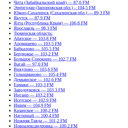
Чита (Забайкальский край) — 87,6 FM
Энергодар (Запорожская обл.) – 104,5 FM
Южно-Сахалинск (Сахалинская обл.) — 89,3 FM
Якутск — 87,9 FM
Ялта (Республика Крым) — 106,8 FM
Ярославль — 98,3 FM
Тюменская область:
Абатское — 103,8 FM
Аромашево — 103,5 FM
Байкалово — 105,5 FM
Бердюжье — 103,2 FM
Большое Сорокино — 102,7 FM
Вагай — 97,0 FM
Викулово — 103,6 FM
Голышманово — 105,4 FM
Демьянское — 102,6 FM
Ермаки — 103,3 FM
Заводоуковск — 103,3 FM
Ингаир — 103,2 FM
Исетское — 102,9 FM
Ишим — 104,9 FM
Казанское — 100,2 FM
Нагорный — 100,4 FM
Нижняя Тавда — 101,2 FM
Новоалександровка — 100,2 FM