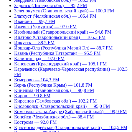
Жердевка (Тамбовская обл.) — 103,3 FM
Задонск (Липецкая обл.) — 95,2 FM
Зеленокумск (Ставропольский край) — 100,0 FM
Златоуст (Челябинская обл.) — 106,4 FM
Иваново — 99,7 FM
Ижевск (Удмуртия) — 97,0 FM
Изобильный (Ставропольский край) — 94,8 FM
Ипатово (Ставропольский край) — 105,3 FM
Иркутск — 88,5 FM
Йошкар-Ола (Республика Марий Эл) — 88,7 FM
Казань (Республика Татарстан) — 95,5 FM
Калининград — 97,0 FM
Каневская (Краснодарский край) — 105,1 FM
Карачаевск (Карачаево-Черкесская республика) — 102,3
FM
Кемерово — 104,3 FM
Керчь (Республика Крым) — 101,8 FM
Кинешма (Ивановская обл.) — 90,8 FM
Киров — 90,8 FM
Кирсанов (Тамбовская обл.) — 102,2 FM
Кисловодск (Ставропольский край) — 95,0 FM
Комсомольск-на-Амуре (Хабаровский край) — 99,9 FM
Копейск (Челябинская обл.) — 88,4 FM
Кострома — 92,0 FM
Красногвардейское (Ставропольский край) — 104,5 FM