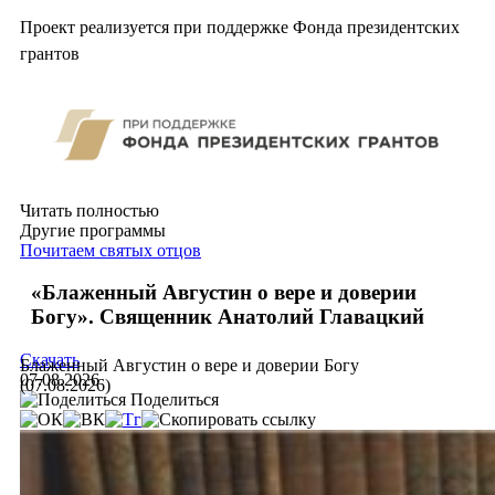
Проект реализуется при поддержке Фонда президентских
грантов
Читать полностью
Другие программы
Почитаем святых отцов
«Блаженный Августин о вере и доверии
Богу». Священник Анатолий Главацкий
Скачать
Блаженный Августин о вере и доверии Богу
07.08.2026
(07.08.2026)
Поделиться