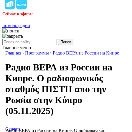
Сейчас в эфире:
помочь радио
Поиск
Главное меню
Главная
›
Программы
›
Радио ВЕРА из России на Кипре
Радио ВЕРА из России на
Кипре. Ο ραδιοφωνικός
σταθμός ΠΙΣΤΗ απο την
Ρωσία στην Κύπρο
(05.11.2025)
Скачать
Радио ВЕРА из России на Кипре. Ο ραδιοφωνικός