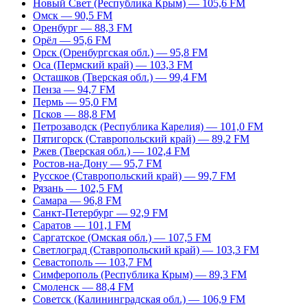
Новый Свет (Республика Крым) — 105,6 FM
Омск — 90,5 FM
Оренбург — 88,3 FM
Орёл — 95,6 FM
Орск (Оренбургская обл.) — 95,8 FM
Оса (Пермский край) — 103,3 FM
Осташков (Тверская обл.) — 99,4 FM
Пенза — 94,7 FM
Пермь — 95,0 FM
Псков — 88,8 FM
Петрозаводск (Республика Карелия) — 101,0 FM
Пятигорск (Ставропольский край) — 89,2 FM
Ржев (Тверская обл.) — 102,4 FM
Ростов-на-Дону — 95,7 FM
Русское (Ставропольский край) — 99,7 FM
Рязань — 102,5 FM
Самара — 96,8 FM
Санкт-Петербург — 92,9 FM
Саратов — 101,1 FM
Саргатское (Омская обл.) — 107,5 FM
Светлоград (Ставропольский край) — 103,3 FM
Севастополь — 103,7 FM
Симферополь (Республика Крым) — 89,3 FM
Смоленск — 88,4 FM
Советск (Калининградская обл.) — 106,9 FM