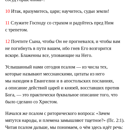
10
Итак, вразумитесь, цари; научитесь, судьи земли!
11
Служите Господу со страхом и радуйтесь пред Ним
с трепетом.
12
Почтите Сына, чтобы Он не прогневался, и чтобы вам
не погибнуть в пути вашем, ибо гнев Его возгорится
вскоре. Блаженны все, уповающие на Него.
Услышанный нами сегодня псалом — из числа тех,
которые называют мессианскими, цитаты из него
мы находим в Евангелии и в апостольских посланиях,
а описание действий царей и князей, восставших против
Бога, — это практически буквальное описание того, что
было сделано со Христом.
Начался же псалом с риторического вопроса: «Зачем
мятутся народы, и племена замышляют тщетное?» (Пс. 2:1).
Читая псалом дальше, мы понимаем, о чём здесь идёт речь: