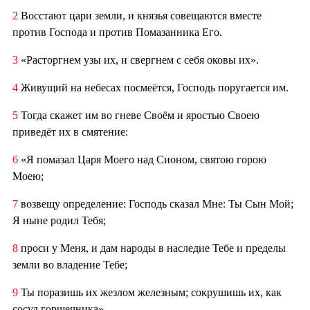
2
Восстают цари земли, и князья совещаются вместе
против Господа и против Помазанника Его.
3
«Расторгнем узы их, и свергнем с себя оковы их».
4
Живущий на небесах посмеётся, Господь поругается им.
5
Тогда скажет им во гневе Своём и яростью Своею
приведёт их в смятение:
6
«Я помазал Царя Моего над Сионом, святою горою
Моею;
7
возвещу определение: Господь сказал Мне: Ты Сын Мой;
Я ныне родил Тебя;
8
проси у Меня, и дам народы в наследие Тебе и пределы
земли во владение Тебе;
9
Ты поразишь их жезлом железным; сокрушишь их, как
сосуд горшечника».