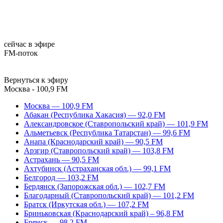
сейчас в эфире
FM-поток
Вернуться к эфиру
Москва - 100,9 FM
Москва — 100,9 FM
Абакан (Республика Хакасия) — 92,0 FM
Александровское (Ставропольский край) — 101,9 FM
Альметьевск (Республика Татарстан) — 99,6 FM
Анапа (Краснодарский край) — 90,5 FM
Арзгир (Ставропольский край) — 103,8 FM
Астрахань — 90,5 FM
Ахтубинск (Астраханская обл.) — 99,1 FM
Белгород — 103,2 FM
Бердянск (Запорожская обл.) — 102,7 FM
Благодарный (Ставропольский край) — 101,2 FM
Братск (Иркутская обл.) — 107,2 FM
Бриньковская (Краснодарский край) – 96,8 FM
Брянск — 98,2 FM