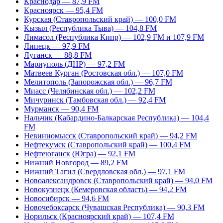
Краснодар — 87,9 FM
Красноярск — 95,4 FM
Курская (Ставропольский край) — 100,0 FM
Кызыл (Республика Тыва) — 104,8 FM
Лимасол (Республика Кипр) — 102,9 FM и 107,9 FM
Липецк — 97,9 FM
Луганск — 88,8 FM
Мариуполь (ДНР) — 97,2 FM
Матвеев Курган (Ростовская обл.) — 107,0 FM
Мелитополь (Запорожская обл.) — 96,7 FM
Миасс (Челябинская обл.) — 102,2 FM
Мичуринск (Тамбовская обл.) — 92,4 FM
Мурманск — 90,4 FM
Нальчик (Кабардино-Балкарская Республика) — 104,4
FM
Невинномысск (Ставропольский край) — 94,2 FM
Нефтекумск (Ставропольский край) — 100,4 FM
Нефтеюганск (Югра) — 92,1 FM
Нижний Новгород — 89,2 FM
Нижний Тагил (Свердловская обл.) — 97,1 FM
Новоалександровск (Ставропольский край) — 94,0 FM
Новокузнецк (Кемеровская область) — 94,2 FM
Новосибирск — 94,6 FM
Новочебоксарск (Чувашская Республика) — 90,3 FM
Норильск (Красноярский край) — 107,4 FM