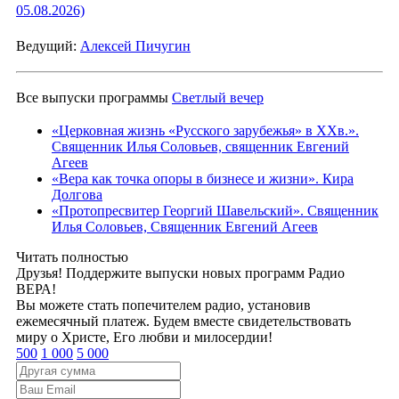
05.08.2026)
Ведущий:
Алексей Пичугин
Все выпуски программы
Светлый вечер
«Церковная жизнь «Русского зарубежья» в ХХв.».
Священник Илья Соловьев, священник Евгений
Агеев
«Вера как точка опоры в бизнесе и жизни». Кира
Долгова
«Протопресвитер Георгий Шавельский». Священник
Илья Соловьев, Священник Евгений Агеев
Читать полностью
Друзья! Поддержите выпуски новых программ Радио
ВЕРА!
Вы можете стать попечителем радио, установив
ежемесячный платеж. Будем вместе свидетельствовать
миру о Христе, Его любви и милосердии!
500
1 000
5 000