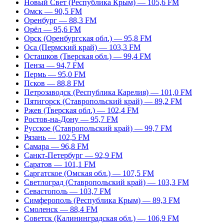
Новый Свет (Республика Крым) — 105,6 FM
Омск — 90,5 FM
Оренбург — 88,3 FM
Орёл — 95,6 FM
Орск (Оренбургская обл.) — 95,8 FM
Оса (Пермский край) — 103,3 FM
Осташков (Тверская обл.) — 99,4 FM
Пенза — 94,7 FM
Пермь — 95,0 FM
Псков — 88,8 FM
Петрозаводск (Республика Карелия) — 101,0 FM
Пятигорск (Ставропольский край) — 89,2 FM
Ржев (Тверская обл.) — 102,4 FM
Ростов-на-Дону — 95,7 FM
Русское (Ставропольский край) — 99,7 FM
Рязань — 102,5 FM
Самара — 96,8 FM
Санкт-Петербург — 92,9 FM
Саратов — 101,1 FM
Саргатское (Омская обл.) — 107,5 FM
Светлоград (Ставропольский край) — 103,3 FM
Севастополь — 103,7 FM
Симферополь (Республика Крым) — 89,3 FM
Смоленск — 88,4 FM
Советск (Калининградская обл.) — 106,9 FM