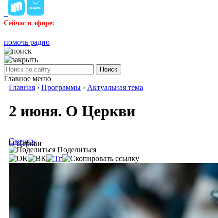
Сейчас в эфире:
помочь радио
Поиск
Главное меню
Главная
›
Программы
›
Актуальная тема
2 июня. О Церкви
Скачать
О Церкви
Поделиться