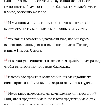
нашей, что мы в простоте и богоугодной искренности,
не по плотской мудрости, но по благодати Божией, жили
в мире, особенно же у вас.
13
И мы пишем вам не иное, как то, что вы читаете или
разумеете, и что, как надеюсь, до конца уразумеете,
14
так как вы отчасти и уразумели уже, что мы будем
вашею похвалою, равно и вы нашею, в день Господа
нашего Иисуса Христа.
15
И в этой уверенности я намеревался прийти к вам ранее,
чтобы вы вторично получили благодать,
16
и через вас пройти в Македонию, из Македонии же
опять прийти к вам; а вы проводили бы меня в Иудею.
17
Имея такое намерение, легкомысленно ли я поступил?
Или, что я предпринимаю, по плоти предпринимаю, так
что у меня то «да, да», то «нет, нет»?