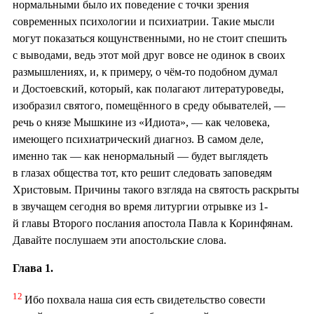
нормальными было их поведение с точки зрения
современных психологии и психиатрии. Такие мысли
могут показаться кощунственными, но не стоит спешить
с выводами, ведь этот мой друг вовсе не одинок в своих
размышлениях, и, к примеру, о чём-то подобном думал
и Достоевский, который, как полагают литературоведы,
изобразил святого, помещённого в среду обывателей, —
речь о князе Мышкине из «Идиота», — как человека,
имеющего психиатрический диагноз. В самом деле,
именно так — как ненормальный — будет выглядеть
в глазах общества тот, кто решит следовать заповедям
Христовым. Причины такого взгляда на святость раскрыты
в звучащем сегодня во время литургии отрывке из 1-
й главы Второго послания апостола Павла к Коринфянам.
Давайте послушаем эти апостольские слова.
Глава 1.
12
Ибо похвала наша сия есть свидетельство совести