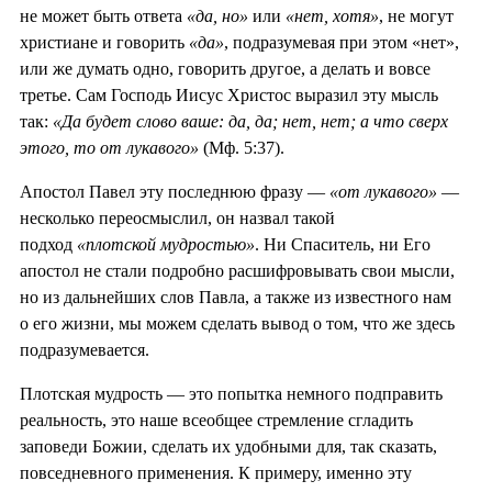
не может быть ответа
«да, но»
или
«нет, хотя»
, не могут
христиане и говорить
«да»
, подразумевая при этом «нет»,
или же думать одно, говорить другое, а делать и вовсе
третье. Сам Господь Иисус Христос выразил эту мысль
так:
«Да будет слово ваше: да, да; нет, нет; а что сверх
этого, то от лукавого»
(Мф. 5:37).
Апостол Павел эту последнюю фразу —
«от лукавого»
—
несколько переосмыслил, он назвал такой
подход
«плотской мудростью»
. Ни Спаситель, ни Его
апостол не стали подробно расшифровывать свои мысли,
но из дальнейших слов Павла, а также из известного нам
о его жизни, мы можем сделать вывод о том, что же здесь
подразумевается.
Плотская мудрость — это попытка немного подправить
реальность, это наше всеобщее стремление сгладить
заповеди Божии, сделать их удобными для, так сказать,
повседневного применения. К примеру, именно эту