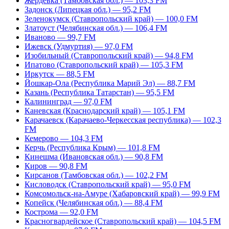
Жердевка (Тамбовская обл.) — 103,3 FM
Задонск (Липецкая обл.) — 95,2 FM
Зеленокумск (Ставропольский край) — 100,0 FM
Златоуст (Челябинская обл.) — 106,4 FM
Иваново — 99,7 FM
Ижевск (Удмуртия) — 97,0 FM
Изобильный (Ставропольский край) — 94,8 FM
Ипатово (Ставропольский край) — 105,3 FM
Иркутск — 88,5 FM
Йошкар-Ола (Республика Марий Эл) — 88,7 FM
Казань (Республика Татарстан) — 95,5 FM
Калининград — 97,0 FM
Каневская (Краснодарский край) — 105,1 FM
Карачаевск (Карачаево-Черкесская республика) — 102,3
FM
Кемерово — 104,3 FM
Керчь (Республика Крым) — 101,8 FM
Кинешма (Ивановская обл.) — 90,8 FM
Киров — 90,8 FM
Кирсанов (Тамбовская обл.) — 102,2 FM
Кисловодск (Ставропольский край) — 95,0 FM
Комсомольск-на-Амуре (Хабаровский край) — 99,9 FM
Копейск (Челябинская обл.) — 88,4 FM
Кострома — 92,0 FM
Красногвардейское (Ставропольский край) — 104,5 FM