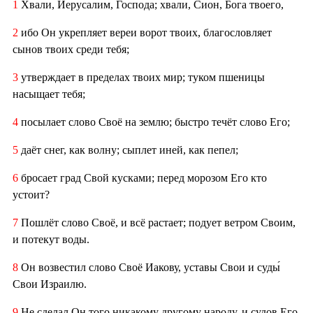
1
Хвали, Иерусалим, Господа; хвали, Сион, Бога твоего,
2
ибо Он укрепляет вереи ворот твоих, благословляет
сынов твоих среди тебя;
3
утверждает в пределах твоих мир; туком пшеницы
насыщает тебя;
4
посылает слово Своё на землю; быстро течёт слово Его;
5
даёт снег, как волну; сыплет иней, как пепел;
6
бросает град Свой кусками; перед морозом Его кто
устоит?
7
Пошлёт слово Своё, и всё растает; подует ветром Своим,
и потекут воды.
8
Он возвестил слово Своё Иакову, уставы Свои и суды́
Свои Израилю.
9
Не сделал Он того никакому другому народу, и судов Его