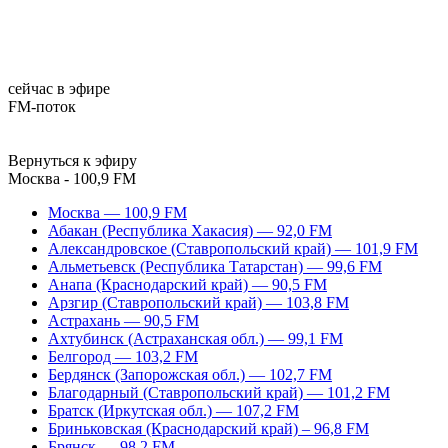
сейчас в эфире
FM-поток
Вернуться к эфиру
Москва - 100,9 FM
Москва — 100,9 FM
Абакан (Республика Хакасия) — 92,0 FM
Александровское (Ставропольский край) — 101,9 FM
Альметьевск (Республика Татарстан) — 99,6 FM
Анапа (Краснодарский край) — 90,5 FM
Арзгир (Ставропольский край) — 103,8 FM
Астрахань — 90,5 FM
Ахтубинск (Астраханская обл.) — 99,1 FM
Белгород — 103,2 FM
Бердянск (Запорожская обл.) — 102,7 FM
Благодарный (Ставропольский край) — 101,2 FM
Братск (Иркутская обл.) — 107,2 FM
Бриньковская (Краснодарский край) – 96,8 FM
Брянск — 98,2 FM