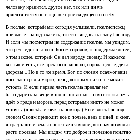
человеку нравится, другое нет, так или иначе
ориентируется он в оценке происходящего на себя.
В псалме, который мы сегодня услышали, псалмопевец
призывает народ хвалить, то есть воздавать славу Господу.
И если мы посмотрим на содержание псалма, мы увидим,
что речь идёт о защите Богом городов, о поддержке детей,
о том законе, который Он дал народу своему. И кажется,
всё так и есть, всё прекрасно хорошо, города целые, дети
здоровы... Но в то же время, Бог, по словам псалмопевца,
посылает град и мороз, перед которым никто не может
устоять. И если первая часть псалма предлагает
благодарить за вещи вполне понятные, то во второй речь
идёт о граде и морозе, перед которыми никто не может
устоять. (просьба избежать повтора) Но и здесь Господь
словом Своим приводит всё к пользе, ведь и иней, и снег,
и град тают, и земля наполняется водой, которая позволит
расти посевам. Мы видим, что доброе и полезное понятно
сразу и за него легко благодарить, в то время как опасное