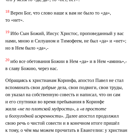
18
Верен Бог, что слово наше к вам не было то «да»,
то «нет».
19
Ибо Сын Божий, Иисус Христос, проповеданный у вас
нами, мною и Силуаном и Тимофеем, не был «да» и «нет»;
но в Нем было «да»,-
20
ибо все обетования Божии в Нем «да» и в Нем «аминь»,-
в славу Божию, через нас.
Обращаясь к христианам Коринфа, апостол Павел не стал
вспоминать свои добрые дела, свои подвиги, свои труды,
он указал на собственную совесть и написал, что он сам
и его спутники во время пребывания в Коринфе
жили
«не по плотской мудрости»
, а
«в простоте
и богоугодной искренности»
. Далее апостол продолжил
свою речь о чистой совести и в конечном итоге пришёл
к тому, о чём мы можем прочитать в Евангелии: у христиан