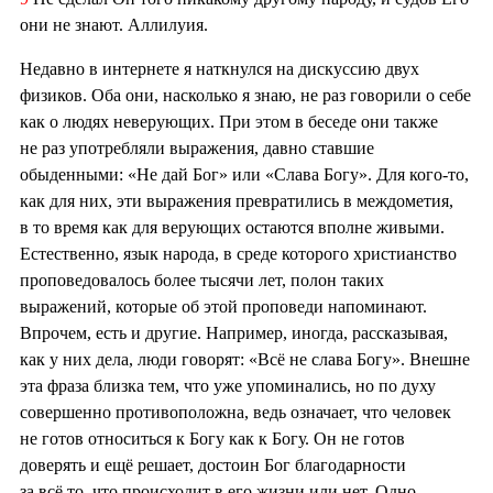
они не знают. Аллилуия.
Недавно в интернете я наткнулся на дискуссию двух
физиков. Оба они, насколько я знаю, не раз говорили о себе
как о людях неверующих. При этом в беседе они также
не раз употребляли выражения, давно ставшие
обыденными: «Не дай Бог» или «Слава Богу». Для кого-то,
как для них, эти выражения превратились в междометия,
в то время как для верующих остаются вполне живыми.
Естественно, язык народа, в среде которого христианство
проповедовалось более тысячи лет, полон таких
выражений, которые об этой проповеди напоминают.
Впрочем, есть и другие. Например, иногда, рассказывая,
как у них дела, люди говорят: «Всё не слава Богу». Внешне
эта фраза близка тем, что уже упоминались, но по духу
совершенно противоположна, ведь означает, что человек
не готов относиться к Богу как к Богу. Он не готов
доверять и ещё решает, достоин Бог благодарности
за всё то, что происходит в его жизни или нет. Одно