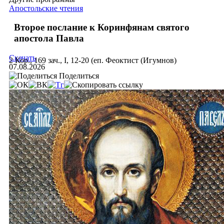
Апостольские чтения
Второе послание к Коринфянам святого
апостола Павла
Скачать
2 Кор., 169 зач., I, 12-20 (еп. Феоктист (Игумнов)
07.08.2026
Поделиться