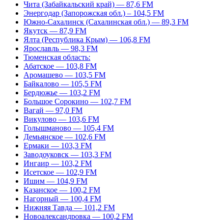
Чита (Забайкальский край) — 87,6 FM
Энергодар (Запорожская обл.) – 104,5 FM
Южно-Сахалинск (Сахалинская обл.) — 89,3 FM
Якутск — 87,9 FM
Ялта (Республика Крым) — 106,8 FM
Ярославль — 98,3 FM
Тюменская область:
Абатское — 103,8 FM
Аромашево — 103,5 FM
Байкалово — 105,5 FM
Бердюжье — 103,2 FM
Большое Сорокино — 102,7 FM
Вагай — 97,0 FM
Викулово — 103,6 FM
Голышманово — 105,4 FM
Демьянское — 102,6 FM
Ермаки — 103,3 FM
Заводоуковск — 103,3 FM
Ингаир — 103,2 FM
Исетское — 102,9 FM
Ишим — 104,9 FM
Казанское — 100,2 FM
Нагорный — 100,4 FM
Нижняя Тавда — 101,2 FM
Новоалександровка — 100,2 FM