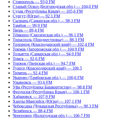
Ставрополь — 93,0 FM
Старый Оскол (Белгородская обл.) — 104,0 FM
Судак (Республика Крым) — 105,6 FM
Сургут (Югра) — 92,1 FM
Сызрань (Самарская обл.) — 98,3 FM
Тамбов — 99,9 FM
Тверь — 89,4 FM
Тёмкино (Смоленская обл.) — 96,1 FM
Тирасполь (Приднестровье) — 88,3 FM
Тихорецк (Краснодарский край) — 102,4 FM
Токмак (Запорожская обл.) — 104,9 FM
Тольятти (Самарская обл.) — 94,9 FM
Томск — 92,6 FM
Торжок (Тверская обл.) — 94,7 FM
Туапсе (Краснодарский край) — 106,5
Тюмень — 92,4 FM
Уварово (Тамбовская обл.) — 100,6 FM
Ульяновск — 93,6 FM
Уфа (Республика Башкортостан) — 98,8 FM
Феодосия (Республика Крым) — 106,1 FM
Хабаровск — 107,9 FM
Ханты-Мансийск (Югра) — 107,1 FM
Чебоксары (Чувашская Республика) — 90,3 FM
Челябинск — 88,4 FM
Череповец (Вологодская обл.) — 106,7 FM