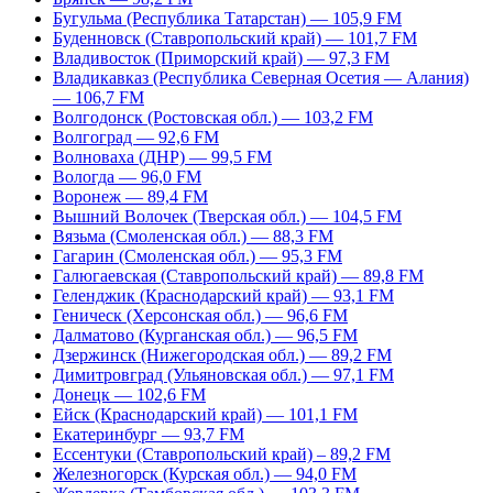
Бугульма (Республика Татарстан) — 105,9 FM
Буденновск (Ставропольский край) — 101,7 FM
Владивосток (Приморский край) — 97,3 FM
Владикавказ (Республика Северная Осетия — Алания)
— 106,7 FM
Волгодонск (Ростовская обл.) — 103,2 FM
Волгоград — 92,6 FM
Волноваха (ДНР) — 99,5 FM
Вологда — 96,0 FM
Воронеж — 89,4 FM
Вышний Волочек (Тверская обл.) — 104,5 FM
Вязьма (Смоленская обл.) — 88,3 FM
Гагарин (Смоленская обл.) — 95,3 FM
Галюгаевская (Ставропольский край) — 89,8 FM
Геленджик (Краснодарский край) — 93,1 FM
Геническ (Херсонская обл.) — 96,6 FM
Далматово (Курганская обл.) — 96,5 FM
Дзержинск (Нижегородская обл.) — 89,2 FM
Димитровград (Ульяновская обл.) — 97,1 FM
Донецк — 102,6 FM
Ейск (Краснодарский край) — 101,1 FM
Екатеринбург — 93,7 FM
Ессентуки (Ставропольский край) – 89,2 FM
Железногорск (Курская обл.) — 94,0 FM