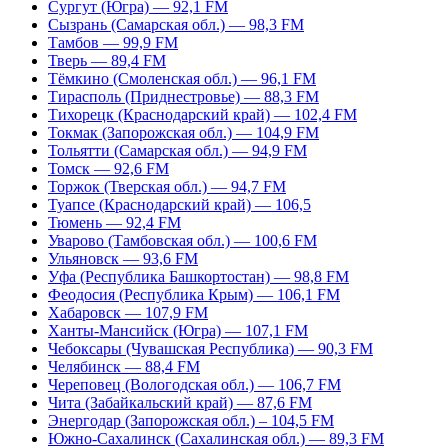
Сургут (Югра) — 92,1 FM
Сызрань (Самарская обл.) — 98,3 FM
Тамбов — 99,9 FM
Тверь — 89,4 FM
Тёмкино (Смоленская обл.) — 96,1 FM
Тирасполь (Приднестровье) — 88,3 FM
Тихорецк (Краснодарский край) — 102,4 FM
Токмак (Запорожская обл.) — 104,9 FM
Тольятти (Самарская обл.) — 94,9 FM
Томск — 92,6 FM
Торжок (Тверская обл.) — 94,7 FM
Туапсе (Краснодарский край) — 106,5
Тюмень — 92,4 FM
Уварово (Тамбовская обл.) — 100,6 FM
Ульяновск — 93,6 FM
Уфа (Республика Башкортостан) — 98,8 FM
Феодосия (Республика Крым) — 106,1 FM
Хабаровск — 107,9 FM
Ханты-Мансийск (Югра) — 107,1 FM
Чебоксары (Чувашская Республика) — 90,3 FM
Челябинск — 88,4 FM
Череповец (Вологодская обл.) — 106,7 FM
Чита (Забайкальский край) — 87,6 FM
Энергодар (Запорожская обл.) – 104,5 FM
Южно-Сахалинск (Сахалинская обл.) — 89,3 FM