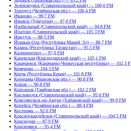
Задонск (Липецкая обл.) — 95,2 FM
Зеленокумск (Ставропольский край) — 100,0 FM
Златоуст (Челябинская обл.) — 106,4 FM
Иваново — 99,7 FM
Ижевск (Удмуртия) — 97,0 FM
Изобильный (Ставропольский край) — 94,8 FM
Ипатово (Ставропольский край) — 105,3 FM
Иркутск — 88,5 FM
Йошкар-Ола (Республика Марий Эл) — 88,7 FM
Казань (Республика Татарстан) — 95,5 FM
Калининград — 97,0 FM
Каневская (Краснодарский край) — 105,1 FM
Карачаевск (Карачаево-Черкесская республика) — 102,3 
Кемерово — 104,3 FM
Керчь (Республика Крым) — 101,8 FM
Кинешма (Ивановская обл.) — 90,8 FM
Киров — 90,8 FM
Кирсанов (Тамбовская обл.) — 102,2 FM
Кисловодск (Ставропольский край) — 95,0 FM
Комсомольск-на-Амуре (Хабаровский край) — 99,9 FM
Копейск (Челябинская обл.) — 88,4 FM
Кострома — 92,0 FM
Красногвардейское (Ставропольский край) — 104,5 FM
Краснодар — 87,9 FM
Красноярск — 95,4 FM