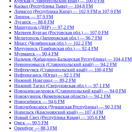
Курская (Ставропольский край) — 100,0 FM
Кызыл (Республика Тыва) — 104,8 FM
Лимасол (Республика Кипр) — 102,9 FM и 107,9 FM
Липецк — 97,9 FM
Луганск — 88,8 FM
Мариуполь (ДНР) — 97,2 FM
Матвеев Курган (Ростовская обл.) — 107,0 FM
Мелитополь (Запорожская обл.) — 96,7 FM
Миасс (Челябинская обл.) — 102,2 FM
Мичуринск (Тамбовская обл.) — 92,4 FM
Мурманск — 90,4 FM
Нальчик (Кабардино-Балкарская Республика) — 104,4 FM
Невинномысск (Ставропольский край) — 94,2 FM
Нефтекумск (Ставропольский край) — 100,4 FM
Нефтеюганск (Югра) — 92,1 FM
Нижний Новгород — 89,2 FM
Нижний Тагил (Свердловская обл.) — 97,1 FM
Новоалександровск (Ставропольский край) — 94,0 FM
Новокузнецк (Кемеровская область) — 94,2 FM
Новосибирск — 94,6 FM
Новочебоксарск (Чувашская Республика) — 90,3 FM
Норильск (Красноярский край) — 107,4 FM
Новый Свет (Республика Крым) — 105,6 FM
Омск — 90,5 FM
Оренбург — 88,3 FM