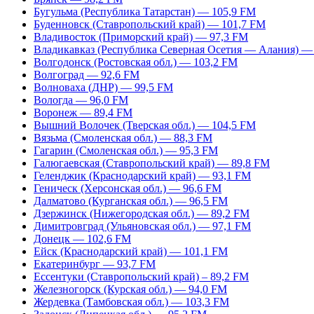
Бугульма (Республика Татарстан) — 105,9 FM
Буденновск (Ставропольский край) — 101,7 FM
Владивосток (Приморский край) — 97,3 FM
Владикавказ (Республика Северная Осетия — Алания) —
Волгодонск (Ростовская обл.) — 103,2 FM
Волгоград — 92,6 FM
Волноваха (ДНР) — 99,5 FM
Вологда — 96,0 FM
Воронеж — 89,4 FM
Вышний Волочек (Тверская обл.) — 104,5 FM
Вязьма (Смоленская обл.) — 88,3 FM
Гагарин (Смоленская обл.) — 95,3 FM
Галюгаевская (Ставропольский край) — 89,8 FM
Геленджик (Краснодарский край) — 93,1 FM
Геническ (Херсонская обл.) — 96,6 FM
Далматово (Курганская обл.) — 96,5 FM
Дзержинск (Нижегородская обл.) — 89,2 FM
Димитровград (Ульяновская обл.) — 97,1 FM
Донецк — 102,6 FM
Ейск (Краснодарский край) — 101,1 FM
Екатеринбург — 93,7 FM
Ессентуки (Ставропольский край) – 89,2 FM
Железногорск (Курская обл.) — 94,0 FM
Жердевка (Тамбовская обл.) — 103,3 FM