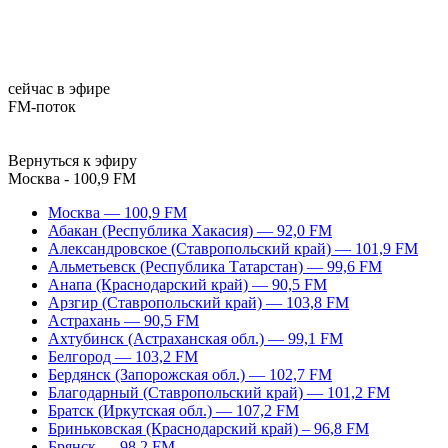
сейчас в эфире
FM-поток
Вернуться к эфиру
Москва - 100,9 FM
Москва — 100,9 FM
Абакан (Республика Хакасия) — 92,0 FM
Александровское (Ставропольский край) — 101,9 FM
Альметьевск (Республика Татарстан) — 99,6 FM
Анапа (Краснодарский край) — 90,5 FM
Арзгир (Ставропольский край) — 103,8 FM
Астрахань — 90,5 FM
Ахтубинск (Астраханская обл.) — 99,1 FM
Белгород — 103,2 FM
Бердянск (Запорожская обл.) — 102,7 FM
Благодарный (Ставропольский край) — 101,2 FM
Братск (Иркутская обл.) — 107,2 FM
Бриньковская (Краснодарский край) – 96,8 FM
Брянск — 98,2 FM