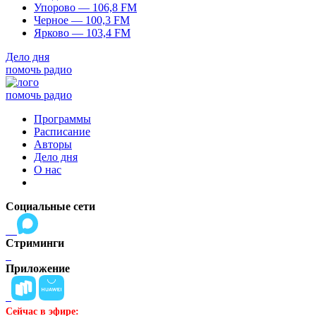
Упорово — 106,8 FM
Черное — 100,3 FM
Ярково — 103,4 FM
Дело дня
помочь радио
помочь радио
Программы
Расписание
Авторы
Дело дня
О нас
Социальные сети
Стриминги
Приложение
Сейчас в эфире: