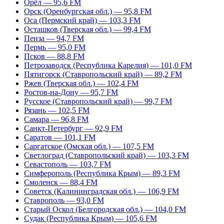
Орёл — 95,6 FM
Орск (Оренбургская обл.) — 95,8 FM
Оса (Пермский край) — 103,3 FM
Осташков (Тверская обл.) — 99,4 FM
Пенза — 94,7 FM
Пермь — 95,0 FM
Псков — 88,8 FM
Петрозаводск (Республика Карелия) — 101,0 FM
Пятигорск (Ставропольский край) — 89,2 FM
Ржев (Тверская обл.) — 102,4 FM
Ростов-на-Дону — 95,7 FM
Русское (Ставропольский край) — 99,7 FM
Рязань — 102,5 FM
Самара — 96,8 FM
Санкт-Петербург — 92,9 FM
Саратов — 101,1 FM
Саргатское (Омская обл.) — 107,5 FM
Светлоград (Ставропольский край) — 103,3 FM
Севастополь — 103,7 FM
Симферополь (Республика Крым) — 89,3 FM
Смоленск — 88,4 FM
Советск (Калининградская обл.) — 106,9 FM
Ставрополь — 93,0 FM
Старый Оскол (Белгородская обл.) — 104,0 FM
Судак (Республика Крым) — 105,6 FM