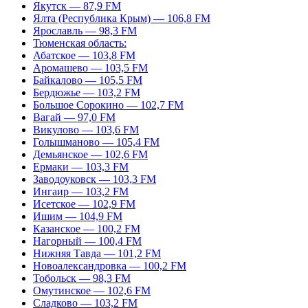
Якутск — 87,9 FM
Ялта (Республика Крым) — 106,8 FM
Ярославль — 98,3 FM
Тюменская область:
Абатское — 103,8 FM
Аромашево — 103,5 FM
Байкалово — 105,5 FM
Бердюжье — 103,2 FM
Большое Сорокино — 102,7 FM
Вагай — 97,0 FM
Викулово — 103,6 FM
Голышманово — 105,4 FM
Демьянское — 102,6 FM
Ермаки — 103,3 FM
Заводоуковск — 103,3 FM
Ингаир — 103,2 FM
Исетское — 102,9 FM
Ишим — 104,9 FM
Казанское — 100,2 FM
Нагорный — 100,4 FM
Нижняя Тавда — 101,2 FM
Новоалександровка — 100,2 FM
Тобольск — 98,3 FM
Омутинское — 102,6 FM
Сладково — 103,2 FM