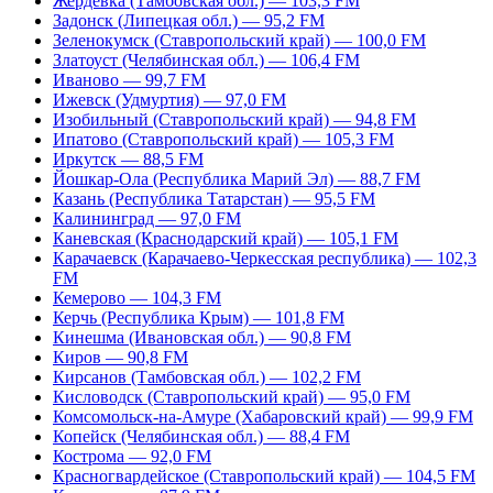
Жердевка (Тамбовская обл.) — 103,3 FM
Задонск (Липецкая обл.) — 95,2 FM
Зеленокумск (Ставропольский край) — 100,0 FM
Златоуст (Челябинская обл.) — 106,4 FM
Иваново — 99,7 FM
Ижевск (Удмуртия) — 97,0 FM
Изобильный (Ставропольский край) — 94,8 FM
Ипатово (Ставропольский край) — 105,3 FM
Иркутск — 88,5 FM
Йошкар-Ола (Республика Марий Эл) — 88,7 FM
Казань (Республика Татарстан) — 95,5 FM
Калининград — 97,0 FM
Каневская (Краснодарский край) — 105,1 FM
Карачаевск (Карачаево-Черкесская республика) — 102,3
FM
Кемерово — 104,3 FM
Керчь (Республика Крым) — 101,8 FM
Кинешма (Ивановская обл.) — 90,8 FM
Киров — 90,8 FM
Кирсанов (Тамбовская обл.) — 102,2 FM
Кисловодск (Ставропольский край) — 95,0 FM
Комсомольск-на-Амуре (Хабаровский край) — 99,9 FM
Копейск (Челябинская обл.) — 88,4 FM
Кострома — 92,0 FM
Красногвардейское (Ставропольский край) — 104,5 FM