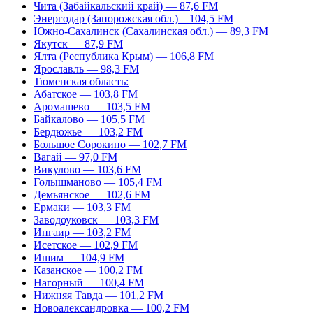
Чита (Забайкальский край) — 87,6 FM
Энергодар (Запорожская обл.) – 104,5 FM
Южно-Сахалинск (Сахалинская обл.) — 89,3 FM
Якутск — 87,9 FM
Ялта (Республика Крым) — 106,8 FM
Ярославль — 98,3 FM
Тюменская область:
Абатское — 103,8 FM
Аромашево — 103,5 FM
Байкалово — 105,5 FM
Бердюжье — 103,2 FM
Большое Сорокино — 102,7 FM
Вагай — 97,0 FM
Викулово — 103,6 FM
Голышманово — 105,4 FM
Демьянское — 102,6 FM
Ермаки — 103,3 FM
Заводоуковск — 103,3 FM
Ингаир — 103,2 FM
Исетское — 102,9 FM
Ишим — 104,9 FM
Казанское — 100,2 FM
Нагорный — 100,4 FM
Нижняя Тавда — 101,2 FM
Новоалександровка — 100,2 FM