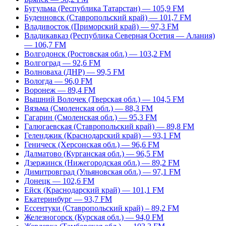
Бугульма (Республика Татарстан) — 105,9 FM
Буденновск (Ставропольский край) — 101,7 FM
Владивосток (Приморский край) — 97,3 FM
Владикавказ (Республика Северная Осетия — Алания)
— 106,7 FM
Волгодонск (Ростовская обл.) — 103,2 FM
Волгоград — 92,6 FM
Волноваха (ДНР) — 99,5 FM
Вологда — 96,0 FM
Воронеж — 89,4 FM
Вышний Волочек (Тверская обл.) — 104,5 FM
Вязьма (Смоленская обл.) — 88,3 FM
Гагарин (Смоленская обл.) — 95,3 FM
Галюгаевская (Ставропольский край) — 89,8 FM
Геленджик (Краснодарский край) — 93,1 FM
Геническ (Херсонская обл.) — 96,6 FM
Далматово (Курганская обл.) — 96,5 FM
Дзержинск (Нижегородская обл.) — 89,2 FM
Димитровград (Ульяновская обл.) — 97,1 FM
Донецк — 102,6 FM
Ейск (Краснодарский край) — 101,1 FM
Екатеринбург — 93,7 FM
Ессентуки (Ставропольский край) – 89,2 FM
Железногорск (Курская обл.) — 94,0 FM