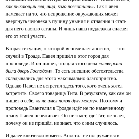
как рыкающий лев, ища, кого поглотить»
. Так Павел
намекает на то, что непрощение окружающих может
ввергнуть человека в пучину уныния и отчаяния и стать
для него пастью сатаны. И лишь наша поддержка спасает
его от этой участи.
Вторая ситуация, о которой вспоминает апостол, — это
случай в Троаде. Павел пришёл в этот город для
проповеди. И он пишет, что для этого дела
«отверста
была дверь Господом»
. То есть внешние обстоятельства
складывались для этого максимально благоприятно.
Однако Павел не встретил здесь того, кого очень хотел
встретить. Своего товарища Тита. В результате, как сам он
пишет о себе,
«я не имел покоя духу моему»
. Поэтому и
проповедь Евангелия в Троаде идёт не по намеченному
плану. Павел переживает. Он не знает, где Тит, не знает,
почему он не пришёл, не знает, что с ним случилось.
И далее ключевой момент. Апостол не погружается в