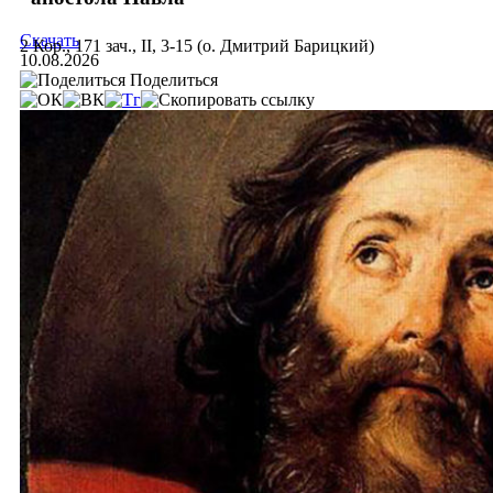
Скачать
2 Кор., 171 зач., II, 3-15 (о. Дмитрий Барицкий)
10.08.2026
Поделиться