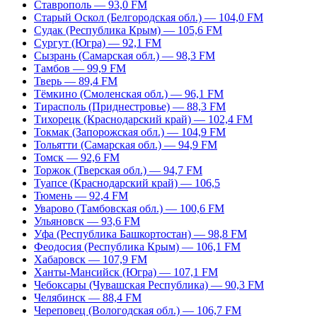
Ставрополь — 93,0 FM
Старый Оскол (Белгородская обл.) — 104,0 FM
Судак (Республика Крым) — 105,6 FM
Сургут (Югра) — 92,1 FM
Сызрань (Самарская обл.) — 98,3 FM
Тамбов — 99,9 FM
Тверь — 89,4 FM
Тёмкино (Смоленская обл.) — 96,1 FM
Тирасполь (Приднестровье) — 88,3 FM
Тихорецк (Краснодарский край) — 102,4 FM
Токмак (Запорожская обл.) — 104,9 FM
Тольятти (Самарская обл.) — 94,9 FM
Томск — 92,6 FM
Торжок (Тверская обл.) — 94,7 FM
Туапсе (Краснодарский край) — 106,5
Тюмень — 92,4 FM
Уварово (Тамбовская обл.) — 100,6 FM
Ульяновск — 93,6 FM
Уфа (Республика Башкортостан) — 98,8 FM
Феодосия (Республика Крым) — 106,1 FM
Хабаровск — 107,9 FM
Ханты-Мансийск (Югра) — 107,1 FM
Чебоксары (Чувашская Республика) — 90,3 FM
Челябинск — 88,4 FM
Череповец (Вологодская обл.) — 106,7 FM