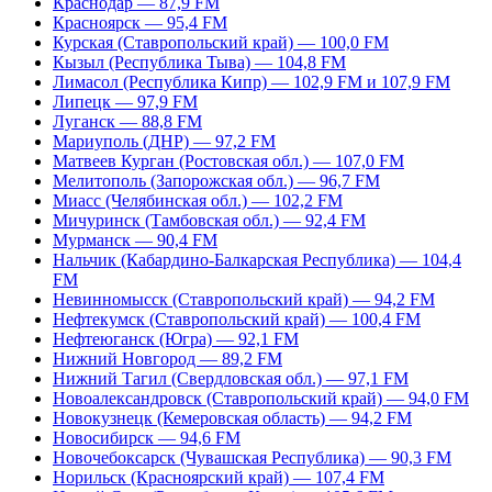
Краснодар — 87,9 FM
Красноярск — 95,4 FM
Курская (Ставропольский край) — 100,0 FM
Кызыл (Республика Тыва) — 104,8 FM
Лимасол (Республика Кипр) — 102,9 FM и 107,9 FM
Липецк — 97,9 FM
Луганск — 88,8 FM
Мариуполь (ДНР) — 97,2 FM
Матвеев Курган (Ростовская обл.) — 107,0 FM
Мелитополь (Запорожская обл.) — 96,7 FM
Миасс (Челябинская обл.) — 102,2 FM
Мичуринск (Тамбовская обл.) — 92,4 FM
Мурманск — 90,4 FM
Нальчик (Кабардино-Балкарская Республика) — 104,4
FM
Невинномысск (Ставропольский край) — 94,2 FM
Нефтекумск (Ставропольский край) — 100,4 FM
Нефтеюганск (Югра) — 92,1 FM
Нижний Новгород — 89,2 FM
Нижний Тагил (Свердловская обл.) — 97,1 FM
Новоалександровск (Ставропольский край) — 94,0 FM
Новокузнецк (Кемеровская область) — 94,2 FM
Новосибирск — 94,6 FM
Новочебоксарск (Чувашская Республика) — 90,3 FM
Норильск (Красноярский край) — 107,4 FM