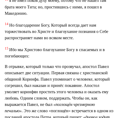
я не имел покоя духу моему, потому что не нашел там
брата моего Тита; но, простившись с ними, я пошел в
Македонию.
14
Но благодарение Богу, Который всегда дает нам
торжествовать во Христе и благоухание познания о Себе
распространяет нами во всяком месте.
15
Ибо мы Христово благоухание Богу в спасаемых и в
погибающих:
В отрывке, который только что прозвучал, апостол Павел
описывает две ситуации. Первая связана с христианской
общиной Коринфа. Павел упоминает о человеке, который
согрешил, был наказан и принёс покаяние. Апостол
умоляет коринфян простить этого человека и оказать ему
любовь. Одним словом, поддержать. Чтобы он, как
выражается Павел, не был
«поглощён чрезмерною
печалью»
. Это же слово «поглощён» встречается в одном из
посланий апостола Петра, который пишет:
«диавол ходит,