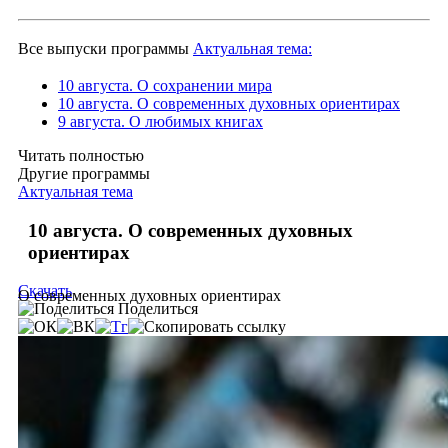
Все выпуски программы
Актуальная тема:
10 августа. О сохранении мира
10 августа. О современных духовных ориентирах
9 августа. О любимых книгах
Читать полностью
Другие программы
Актуальная тема
10 августа. О современных духовных
ориентирах
Скачать
О современных духовных ориентирах
Поделиться