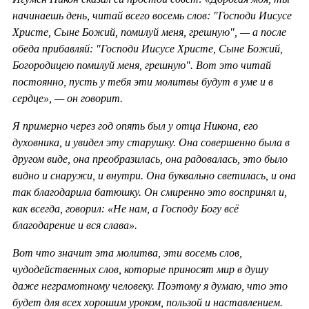
начинаешь день, читай всего восемь слов: "Господи Иисусе
Христе, Сыне Божий, помилуй меня, грешную", — а после
обеда прибавляй: "Господи Иисусе Христе, Сыне Божий,
Богородицею помилуй меня, грешную". Вот это читай
постоянно, пусть у тебя эти молитвы будут в уме и в
сердце», — он говорит.
Я примерно через год опять был у отца Никона, его
духовника, и увидел эту старушку. Она совершенно была в
другом виде, она преобразилась, она радовалась, это было
видно и снаружи, и внутри. Она буквально светилась, и она
так благодарила батюшку. Он смиренно это воспринял и,
как всегда, говорил: «Не нам, а Господу Богу всё
благодарение и вся слава».
Вот что значит эта молитва, эти восемь слов,
чудодейственных слов, которые приносят мир в душу
даже неграмотному человеку. Поэтому я думаю, что это
будет для всех хорошим уроком, пользой и наставлением.