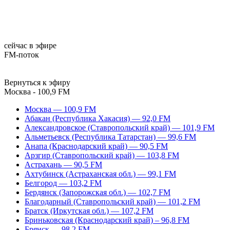
сейчас в эфире
FM-поток
Вернуться к эфиру
Москва - 100,9 FM
Москва — 100,9 FM
Абакан (Республика Хакасия) — 92,0 FM
Александровское (Ставропольский край) — 101,9 FM
Альметьевск (Республика Татарстан) — 99,6 FM
Анапа (Краснодарский край) — 90,5 FM
Арзгир (Ставропольский край) — 103,8 FM
Астрахань — 90,5 FM
Ахтубинск (Астраханская обл.) — 99,1 FM
Белгород — 103,2 FM
Бердянск (Запорожская обл.) — 102,7 FM
Благодарный (Ставропольский край) — 101,2 FM
Братск (Иркутская обл.) — 107,2 FM
Бриньковская (Краснодарский край) – 96,8 FM
Брянск — 98,2 FM