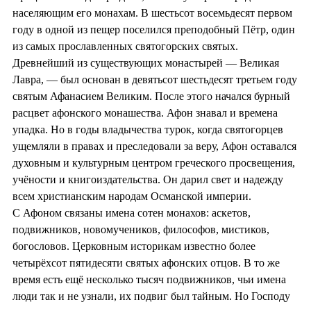
населяющим его монахам. В шестьсот восемьдесят первом
году в одной из пещер поселился преподобный Пётр, один
из самых прославленных святогорских святых.
Древнейший из существующих монастырей — Великая
Лавра, — был основан в девятьсот шестьдесят третьем году
святым Афанасием Великим. После этого начался бурный
расцвет афонского монашества. Афон знавал и времена
упадка. Но в годы владычества турок, когда святогорцев
ущемляли в правах и преследовали за веру, Афон оставался
духовным и культурным центром греческого просвещения,
учёности и книгоиздательства. Он дарил свет и надежду
всем христианским народам Османской империи.
С Афоном связаны имена сотен монахов: аскетов,
подвижников, новомучеников, философов, мистиков,
богословов. Церковным историкам известно более
четырёхсот пятидесяти святых афонских отцов. В то же
время есть ещё несколько тысяч подвижников, чьи имена
люди так и не узнали, их подвиг был тайным. Но Господу