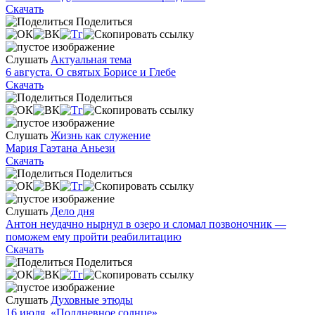
Скачать
Поделиться
Слушать
Актуальная тема
6 августа. О святых Борисе и Глебе
Скачать
Поделиться
Слушать
Жизнь как служение
Мария Гаэтана Аньези
Скачать
Поделиться
Слушать
Дело дня
Антон неудачно нырнул в озеро и сломал позвоночник —
поможем ему пройти реабилитацию
Скачать
Поделиться
Слушать
Духовные этюды
16 июля. «Полдневное солнце»