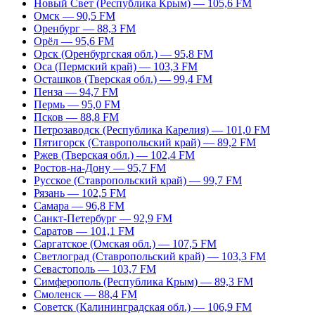
Новый Свет (Республика Крым) — 105,6 FM
Омск — 90,5 FM
Оренбург — 88,3 FM
Орёл — 95,6 FM
Орск (Оренбургская обл.) — 95,8 FM
Оса (Пермский край) — 103,3 FM
Осташков (Тверская обл.) — 99,4 FM
Пенза — 94,7 FM
Пермь — 95,0 FM
Псков — 88,8 FM
Петрозаводск (Республика Карелия) — 101,0 FM
Пятигорск (Ставропольский край) — 89,2 FM
Ржев (Тверская обл.) — 102,4 FM
Ростов-на-Дону — 95,7 FM
Русское (Ставропольский край) — 99,7 FM
Рязань — 102,5 FM
Самара — 96,8 FM
Санкт-Петербург — 92,9 FM
Саратов — 101,1 FM
Саргатское (Омская обл.) — 107,5 FM
Светлоград (Ставропольский край) — 103,3 FM
Севастополь — 103,7 FM
Симферополь (Республика Крым) — 89,3 FM
Смоленск — 88,4 FM
Советск (Калининградская обл.) — 106,9 FM