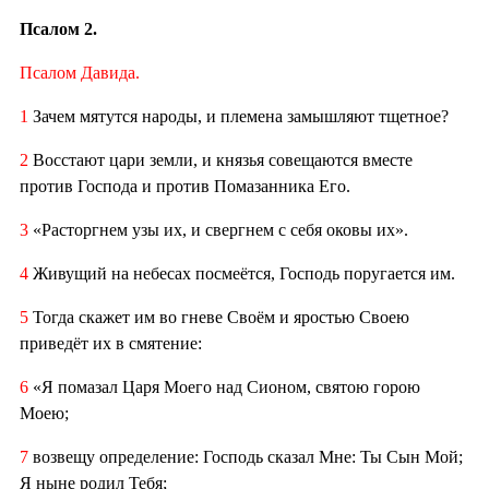
Псалом 2.
Псалом Давида.
1
Зачем мятутся народы, и племена замышляют тщетное?
2
Восстают цари земли, и князья совещаются вместе
против Господа и против Помазанника Его.
3
«Расторгнем узы их, и свергнем с себя оковы их».
4
Живущий на небесах посмеётся, Господь поругается им.
5
Тогда скажет им во гневе Своём и яростью Своею
приведёт их в смятение:
6
«Я помазал Царя Моего над Сионом, святою горою
Моею;
7
возвещу определение: Господь сказал Мне: Ты Сын Мой;
Я ныне родил Тебя;