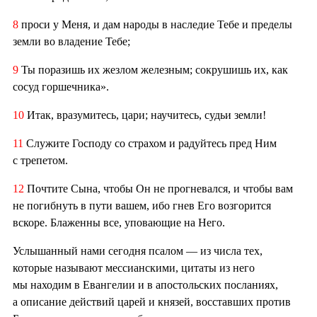
8
проси у Меня, и дам народы в наследие Тебе и пределы
земли во владение Тебе;
9
Ты поразишь их жезлом железным; сокрушишь их, как
сосуд горшечника».
10
Итак, вразумитесь, цари; научитесь, судьи земли!
11
Служите Господу со страхом и радуйтесь пред Ним
с трепетом.
12
Почтите Сына, чтобы Он не прогневался, и чтобы вам
не погибнуть в пути вашем, ибо гнев Его возгорится
вскоре. Блаженны все, уповающие на Него.
Услышанный нами сегодня псалом — из числа тех,
которые называют мессианскими, цитаты из него
мы находим в Евангелии и в апостольских посланиях,
а описание действий царей и князей, восставших против