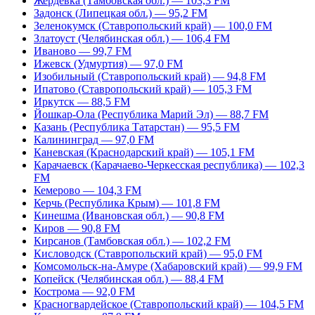
Жердевка (Тамбовская обл.) — 103,3 FM
Задонск (Липецкая обл.) — 95,2 FM
Зеленокумск (Ставропольский край) — 100,0 FM
Златоуст (Челябинская обл.) — 106,4 FM
Иваново — 99,7 FM
Ижевск (Удмуртия) — 97,0 FM
Изобильный (Ставропольский край) — 94,8 FM
Ипатово (Ставропольский край) — 105,3 FM
Иркутск — 88,5 FM
Йошкар-Ола (Республика Марий Эл) — 88,7 FM
Казань (Республика Татарстан) — 95,5 FM
Калининград — 97,0 FM
Каневская (Краснодарский край) — 105,1 FM
Карачаевск (Карачаево-Черкесская республика) — 102,3
FM
Кемерово — 104,3 FM
Керчь (Республика Крым) — 101,8 FM
Кинешма (Ивановская обл.) — 90,8 FM
Киров — 90,8 FM
Кирсанов (Тамбовская обл.) — 102,2 FM
Кисловодск (Ставропольский край) — 95,0 FM
Комсомольск-на-Амуре (Хабаровский край) — 99,9 FM
Копейск (Челябинская обл.) — 88,4 FM
Кострома — 92,0 FM
Красногвардейское (Ставропольский край) — 104,5 FM