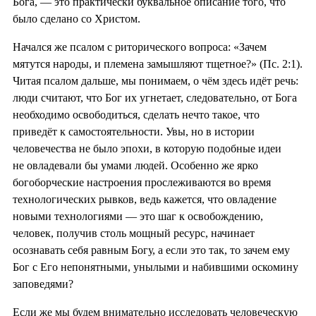
Бога, — это практически буквальное описание того, что
было сделано со Христом.
Начался же псалом с риторического вопроса: «Зачем
мятутся народы, и племена замышляют тщетное?» (Пс. 2:1).
Читая псалом дальше, мы понимаем, о чём здесь идёт речь:
люди считают, что Бог их угнетает, следовательно, от Бога
необходимо освободиться, сделать нечто такое, что
приведёт к самостоятельности. Увы, но в истории
человечества не было эпохи, в которую подобные идеи
не овладевали бы умами людей. Особенно же ярко
богоборческие настроения прослеживаются во время
технологических рывков, ведь кажется, что овладение
новыми технологиями — это шаг к освобождению,
человек, получив столь мощный ресурс, начинает
осознавать себя равным Богу, а если это так, то зачем ему
Бог с Его непонятными, унылыми и набившими оскомину
заповедями?
Если же мы будем внимательно исследовать человеческую