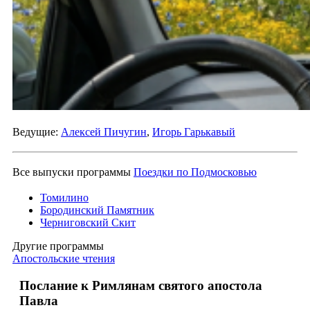
Ведущие:
Алексей Пичугин
,
Игорь Гарькавый
Все выпуски программы
Поездки по Подмосковью
Томилино
Бородинский Памятник
Черниговский Скит
Другие программы
Апостольские чтения
Послание к Римлянам святого апостола
Павла