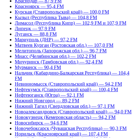
Краснодар — 87,9 FM
Красноярск — 95,4 FM
Курская (Ставропольский край) — 100,0 FM
Кызыл (Республика Тыва) — 104,8 FM
Лимасол (Республика Кипр) — 102,9 FM и 107,9 FM
Липецк — 97,9 FM
Луганск — 88,8 FM
Мариуполь (ДНР) — 97,2 FM
Матвеев Курган (Ростовская обл.) — 107,0 FM
Мелитополь (Запорожская обл.) — 96,7 FM
Миасс (Челябинская обл.) — 102,2 FM
Мичуринск (Тамбовская обл.) — 92,4 FM
Мурманск — 90,4 FM
Нальчик (Кабардино-Балкарская Республика) — 104,4
FM
Невинномысск (Ставропольский край) — 94,2 FM
Нефтекумск (Ставропольский край) — 100,4 FM
Нефтеюганск (Югра) — 92,1 FM
Нижний Новгород — 89,2 FM
Нижний Тагил (Свердловская обл.) — 97,1 FM
Новоалександровск (Ставропольский край) — 94,0 FM
Новокузнецк (Кемеровская область) — 94,2 FM
Новосибирск — 94,6 FM
Новочебоксарск (Чувашская Республика) — 90,3 FM
Норильск (Красноярский край) — 107,4 FM