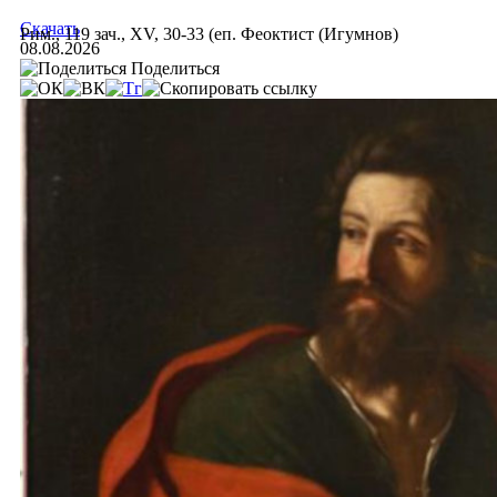
Скачать
Рим., 119 зач., XV, 30-33 (еп. Феоктист (Игумнов)
08.08.2026
Поделиться