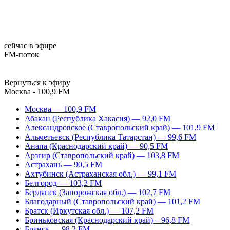
сейчас в эфире
FM-поток
Вернуться к эфиру
Москва - 100,9 FM
Москва — 100,9 FM
Абакан (Республика Хакасия) — 92,0 FM
Александровское (Ставропольский край) — 101,9 FM
Альметьевск (Республика Татарстан) — 99,6 FM
Анапа (Краснодарский край) — 90,5 FM
Арзгир (Ставропольский край) — 103,8 FM
Астрахань — 90,5 FM
Ахтубинск (Астраханская обл.) — 99,1 FM
Белгород — 103,2 FM
Бердянск (Запорожская обл.) — 102,7 FM
Благодарный (Ставропольский край) — 101,2 FM
Братск (Иркутская обл.) — 107,2 FM
Бриньковская (Краснодарский край) – 96,8 FM
Брянск — 98,2 FM