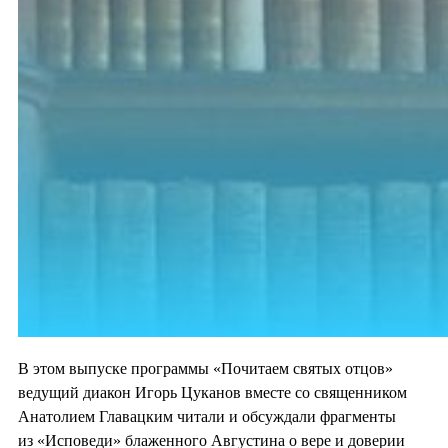
В этом выпуске программы «Почитаем святых отцов»
ведущий диакон Игорь Цуканов вместе со священником
Анатолием Главацким читали и обсуждали фрагменты
из «Исповеди» блаженного Августина о вере и доверии