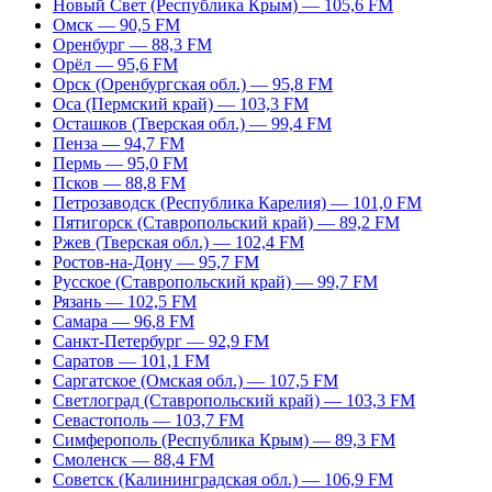
Новый Свет (Республика Крым) — 105,6 FM
Омск — 90,5 FM
Оренбург — 88,3 FM
Орёл — 95,6 FM
Орск (Оренбургская обл.) — 95,8 FM
Оса (Пермский край) — 103,3 FM
Осташков (Тверская обл.) — 99,4 FM
Пенза — 94,7 FM
Пермь — 95,0 FM
Псков — 88,8 FM
Петрозаводск (Республика Карелия) — 101,0 FM
Пятигорск (Ставропольский край) — 89,2 FM
Ржев (Тверская обл.) — 102,4 FM
Ростов-на-Дону — 95,7 FM
Русское (Ставропольский край) — 99,7 FM
Рязань — 102,5 FM
Самара — 96,8 FM
Санкт-Петербург — 92,9 FM
Саратов — 101,1 FM
Саргатское (Омская обл.) — 107,5 FM
Светлоград (Ставропольский край) — 103,3 FM
Севастополь — 103,7 FM
Симферополь (Республика Крым) — 89,3 FM
Смоленск — 88,4 FM
Советск (Калининградская обл.) — 106,9 FM