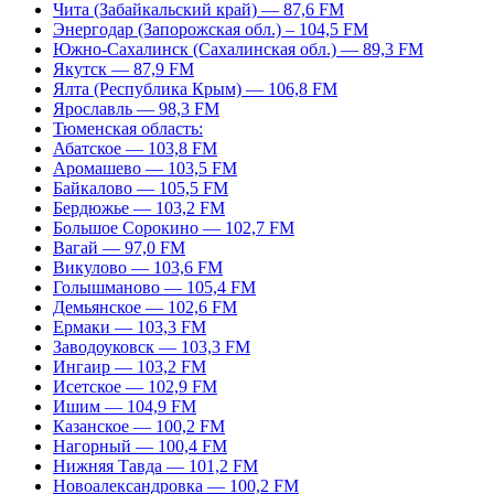
Чита (Забайкальский край) — 87,6 FM
Энергодар (Запорожская обл.) – 104,5 FM
Южно-Сахалинск (Сахалинская обл.) — 89,3 FM
Якутск — 87,9 FM
Ялта (Республика Крым) — 106,8 FM
Ярославль — 98,3 FM
Тюменская область:
Абатское — 103,8 FM
Аромашево — 103,5 FM
Байкалово — 105,5 FM
Бердюжье — 103,2 FM
Большое Сорокино — 102,7 FM
Вагай — 97,0 FM
Викулово — 103,6 FM
Голышманово — 105,4 FM
Демьянское — 102,6 FM
Ермаки — 103,3 FM
Заводоуковск — 103,3 FM
Ингаир — 103,2 FM
Исетское — 102,9 FM
Ишим — 104,9 FM
Казанское — 100,2 FM
Нагорный — 100,4 FM
Нижняя Тавда — 101,2 FM
Новоалександровка — 100,2 FM