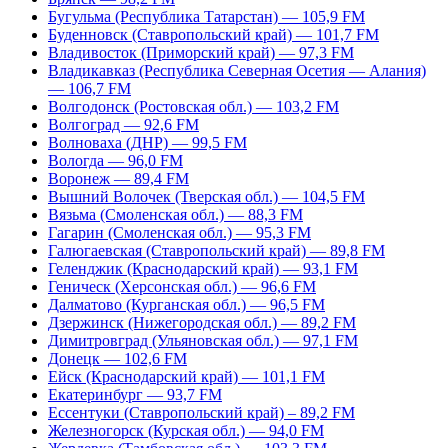
Бугульма (Республика Татарстан) — 105,9 FM
Буденновск (Ставропольский край) — 101,7 FM
Владивосток (Приморский край) — 97,3 FM
Владикавказ (Республика Северная Осетия — Алания)
— 106,7 FM
Волгодонск (Ростовская обл.) — 103,2 FM
Волгоград — 92,6 FM
Волноваха (ДНР) — 99,5 FM
Вологда — 96,0 FM
Воронеж — 89,4 FM
Вышний Волочек (Тверская обл.) — 104,5 FM
Вязьма (Смоленская обл.) — 88,3 FM
Гагарин (Смоленская обл.) — 95,3 FM
Галюгаевская (Ставропольский край) — 89,8 FM
Геленджик (Краснодарский край) — 93,1 FM
Геническ (Херсонская обл.) — 96,6 FM
Далматово (Курганская обл.) — 96,5 FM
Дзержинск (Нижегородская обл.) — 89,2 FM
Димитровград (Ульяновская обл.) — 97,1 FM
Донецк — 102,6 FM
Ейск (Краснодарский край) — 101,1 FM
Екатеринбург — 93,7 FM
Ессентуки (Ставропольский край) – 89,2 FM
Железногорск (Курская обл.) — 94,0 FM