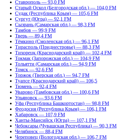
Ставрополь — 93,0 FM
Старый Оскол (Белгородская обл.) — 104,0 FM
Судак (Республика Крым) — 105,6 FM
Сургут (Югра) — 92,1 FM
Сызрань (Самарская обл.) — 98,3 FM
Тамбов — 99,9 FM
Тверь — 89,4 FM
Тёмкино (Смоленская обл.) — 96,1 FM
Тирасполь (Приднестровье) — 88,3 FM
Тихорецк (Краснодарский край) — 102,4 FM
Токмак (Запорожская обл.) — 104,9 FM
Тольятти (Самарская обл.) — 94,9 FM
Томск — 92,6 FM
Торжок (Тверская обл.) — 94,7 FM
Туапсе (Краснодарский край) — 106,5
Тюмень — 92,4 FM
Уварово (Тамбовская обл.) — 100,6 FM
Ульяновск — 93,6 FM
Уфа (Республика Башкортостан) — 98,8 FM
Феодосия (Республика Крым) — 106,1 FM
Хабаровск — 107,9 FM
Ханты-Мансийск (Югра) — 107,1 FM
Чебоксары (Чувашская Республика) — 90,3 FM
Челябинск — 88,4 FM
Череповец (Вологодская обл.) — 106,7 FM