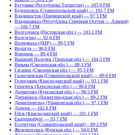
Бугульма (Республика Татарстан) — 105,9 FM
Буденновск (Ставропольский край) — 101,7 FM
Владивосток (Приморский край) — 97,3 FM
Владикавказ (Республика Северная Осетия — Алания)
— 106,7 FM
Волгодонск (Ростовская обл.) — 103,2 FM
Волгоград — 92,6 FM
Волноваха (ДНР) — 99,5 FM
Вологда — 96,0 FM
Воронеж — 89,4 FM
Вышний Волочек (Тверская обл.) — 104,5 FM
Вязьма (Смоленская обл.) — 88,3 FM
Гагарин (Смоленская обл.) — 95,3 FM
Галюгаевская (Ставропольский край) — 89,8 FM
Геленджик (Краснодарский край) — 93,1 FM
Геническ (Херсонская обл.) — 96,6 FM
Далматово (Курганская обл.) — 96,5 FM
Дзержинск (Нижегородская обл.) — 89,2 FM
Димитровград (Ульяновская обл.) — 97,1 FM
Донецк — 102,6 FM
Ейск (Краснодарский край) — 101,1 FM
Екатеринбург — 93,7 FM
Ессентуки (Ставропольский край) – 89,2 FM
Железногорск (Курская обл.) — 94,0 FM