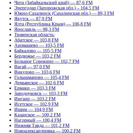
Чита (Забайкальский край) — 87,6 FM
Энергодар (Запорожская обл.) – 104,5 FM
Южно-Сахалинск (Сахалинская обл.) — 89,3 FM
Якутск — 87,9 FM
Ялта (Республика Крым) — 106,8 FM
Ярославль — 98,3 FM
Тюменская область:
Абатское — 103,8 FM
Аромашево — 103,5 FM
Байкалово — 105,5 FM
Бердюжье — 103,2 FM
Большое Сорокино — 102,7 FM
Вагай — 97,0 FM
Викулово — 103,6 FM
Голышманово — 105,4 FM
Демьянское — 102,6 FM
Ермаки — 103,3 FM
Заводоуковск — 103,3 FM
Ингаир — 103,2 FM
Исетское — 102,9 FM
Ишим — 104,9 FM
Казанское — 100,2 FM
Нагорный — 100,4 FM
Нижняя Тавда — 101,2 FM
Новоалександровка — 100,2 FM