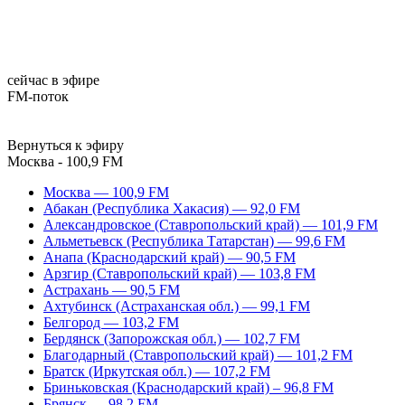
сейчас в эфире
FM-поток
Вернуться к эфиру
Москва - 100,9 FM
Москва — 100,9 FM
Абакан (Республика Хакасия) — 92,0 FM
Александровское (Ставропольский край) — 101,9 FM
Альметьевск (Республика Татарстан) — 99,6 FM
Анапа (Краснодарский край) — 90,5 FM
Арзгир (Ставропольский край) — 103,8 FM
Астрахань — 90,5 FM
Ахтубинск (Астраханская обл.) — 99,1 FM
Белгород — 103,2 FM
Бердянск (Запорожская обл.) — 102,7 FM
Благодарный (Ставропольский край) — 101,2 FM
Братск (Иркутская обл.) — 107,2 FM
Бриньковская (Краснодарский край) – 96,8 FM
Брянск — 98,2 FM