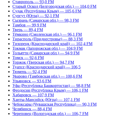
Ставрополь — 93,0 FM
Старый Оскол (Белгородская обл.) — 104,0 FM
Судак (Республика Крым) — 105,6 FM
Сургут (Югра) — 92,1 FM
Сызрань (Самарская обл.) — 98,3 FM
Тамбов — 99,9 FM
Тверь — 89,4 FM
Тёмкино (Смоленская обл.) — 96,1 FM
Тирасполь (Приднестровье) — 88,3 FM
Тихорецк (Краснодарский край) — 102,4 FM
Токмак (Запорожская обл.) — 104,9 FM
Тольятти (Самарская обл.) — 94,9 FM
Томск — 92,6 FM
Торжок (Тверская обл.) — 94,7 FM
Туапсе (Краснодарский край) — 106,5
Тюмень — 92,4 FM
Уварово (Тамбовская обл.) — 100,6 FM
Ульяновск — 93,6 FM
Уфа (Республика Башкортостан) — 98,8 FM
Феодосия (Республика Крым) — 106,1 FM
Хабаровск — 107,9 FM
Ханты-Мансийск (Югра) — 107,1 FM
Чебоксары (Чувашская Республика) — 90,3 FM
Челябинск — 88,4 FM
Череповец (Вологодская обл.) — 106,7 FM