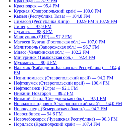
Краснодар — 87,9 FM
Красноярск — 95,4 FM
Курская (Ставропольский край) — 100,0 FM
Кызыл (Республика Тыва) — 104,8 FM
Лимасол (Республика Кипр) — 102,9 FM и 107,9 FM
Липецк — 97,9 FM
Луганск — 88,8 FM
Мариуполь (ДНР) — 97,2 FM
Матвеев Курган (Ростовская обл.) — 107,0 FM
Мелитополь (Запорожская обл.) — 96,7 FM
Миасс (Челябинская обл.) — 102,2 FM
Мичуринск (Тамбовская обл.) — 92,4 FM
Мурманск — 90,4 FM
Нальчик (Кабардино-Балкарская Республика) — 104,4
FM
Невинномысск (Ставропольский край) — 94,2 FM
Нефтекумск (Ставропольский край) — 100,4 FM
Нефтеюганск (Югра) — 92,1 FM
Нижний Новгород — 89,2 FM
Нижний Тагил (Свердловская обл.) — 97,1 FM
Новоалександровск (Ставропольский край) — 94,0 FM
Новокузнецк (Кемеровская область) — 94,2 FM
Новосибирск — 94,6 FM
Новочебоксарск (Чувашская Республика) — 90,3 FM
Норильск (Красноярский край) — 107,4 FM