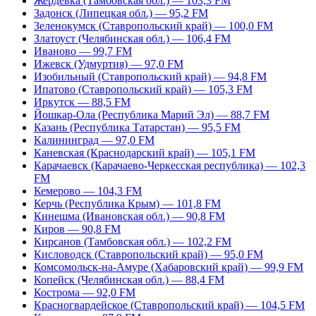
Жердевка (Тамбовская обл.) — 103,3 FM
Задонск (Липецкая обл.) — 95,2 FM
Зеленокумск (Ставропольский край) — 100,0 FM
Златоуст (Челябинская обл.) — 106,4 FM
Иваново — 99,7 FM
Ижевск (Удмуртия) — 97,0 FM
Изобильный (Ставропольский край) — 94,8 FM
Ипатово (Ставропольский край) — 105,3 FM
Иркутск — 88,5 FM
Йошкар-Ола (Республика Марий Эл) — 88,7 FM
Казань (Республика Татарстан) — 95,5 FM
Калининград — 97,0 FM
Каневская (Краснодарский край) — 105,1 FM
Карачаевск (Карачаево-Черкесская республика) — 102,3
FM
Кемерово — 104,3 FM
Керчь (Республика Крым) — 101,8 FM
Кинешма (Ивановская обл.) — 90,8 FM
Киров — 90,8 FM
Кирсанов (Тамбовская обл.) — 102,2 FM
Кисловодск (Ставропольский край) — 95,0 FM
Комсомольск-на-Амуре (Хабаровский край) — 99,9 FM
Копейск (Челябинская обл.) — 88,4 FM
Кострома — 92,0 FM
Красногвардейское (Ставропольский край) — 104,5 FM