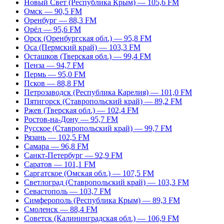
Новый Свет (Республика Крым) — 105,6 FM
Омск — 90,5 FM
Оренбург — 88,3 FM
Орёл — 95,6 FM
Орск (Оренбургская обл.) — 95,8 FM
Оса (Пермский край) — 103,3 FM
Осташков (Тверская обл.) — 99,4 FM
Пенза — 94,7 FM
Пермь — 95,0 FM
Псков — 88,8 FM
Петрозаводск (Республика Карелия) — 101,0 FM
Пятигорск (Ставропольский край) — 89,2 FM
Ржев (Тверская обл.) — 102,4 FM
Ростов-на-Дону — 95,7 FM
Русское (Ставропольский край) — 99,7 FM
Рязань — 102,5 FM
Самара — 96,8 FM
Санкт-Петербург — 92,9 FM
Саратов — 101,1 FM
Саргатское (Омская обл.) — 107,5 FM
Светлоград (Ставропольский край) — 103,3 FM
Севастополь — 103,7 FM
Симферополь (Республика Крым) — 89,3 FM
Смоленск — 88,4 FM
Советск (Калининградская обл.) — 106,9 FM