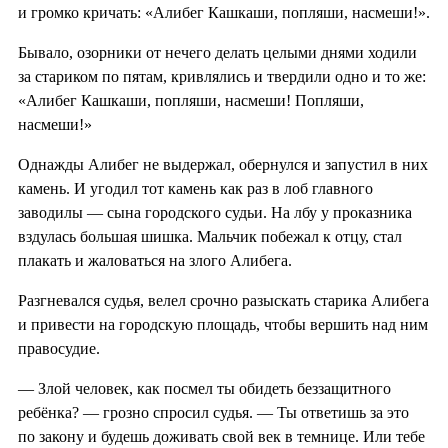
и громко кричать: «Алибег Кашкаши, попляши, насмеши!».
Бывало, озорники от нечего делать целыми днями ходили
за стариком по пятам, кривлялись и твердили одно и то же:
«Алибег Кашкаши, попляши, насмеши! Попляши,
насмеши!»
Однажды Алибег не выдержал, обернулся и запустил в них
камень. И угодил тот камень как раз в лоб главного
заводилы — сына городского судьи. На лбу у проказника
вздулась большая шишка. Мальчик побежал к отцу, стал
плакать и жаловаться на злого Алибега.
Разгневался судья, велел срочно разыскать старика Алибега
и привести на городскую площадь, чтобы вершить над ним
правосудие.
— Злой человек, как посмел ты обидеть беззащитного
ребёнка? — грозно спросил судья. — Ты ответишь за это
по закону и будешь доживать свой век в темнице. Или тебе