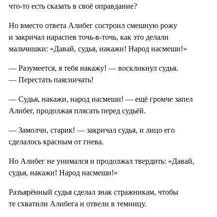
что-то есть сказать в своё оправдание?
Но вместо ответа Алибег состроил смешную рожу
и закричал нараспев точь-в-точь, как это делали
мальчишки: «Давай, судья, накажи! Народ насмеши!»
— Разумеется, я тебя накажу! — воскликнул судья.
— Перестать паясничать!
— Судья, накажи, народ насмеши! — ещё громче запел
Алибег, продолжая плясать перед судьёй.
— Замолчи, старик! — закричал судья, и лицо его
сделалось красным от гнева.
Но Алибег не унимался и продолжал твердить: «Давай,
судья, накажи! Народ насмеши!»
Разъярённый судья сделал знак стражникам, чтобы
те схватили Алибега и отвели в темницу.