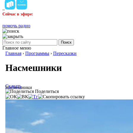
Сейчас в эфире:
помочь радио
Поиск
Главное меню
Главная
›
Программы
›
Пересказки
Насмешники
Скачать
Насмешники
Поделиться