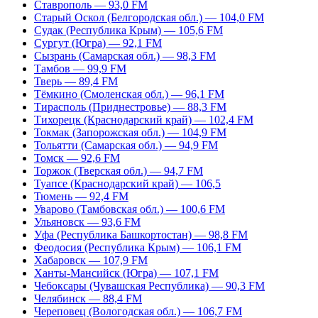
Ставрополь — 93,0 FM
Старый Оскол (Белгородская обл.) — 104,0 FM
Судак (Республика Крым) — 105,6 FM
Сургут (Югра) — 92,1 FM
Сызрань (Самарская обл.) — 98,3 FM
Тамбов — 99,9 FM
Тверь — 89,4 FM
Тёмкино (Смоленская обл.) — 96,1 FM
Тирасполь (Приднестровье) — 88,3 FM
Тихорецк (Краснодарский край) — 102,4 FM
Токмак (Запорожская обл.) — 104,9 FM
Тольятти (Самарская обл.) — 94,9 FM
Томск — 92,6 FM
Торжок (Тверская обл.) — 94,7 FM
Туапсе (Краснодарский край) — 106,5
Тюмень — 92,4 FM
Уварово (Тамбовская обл.) — 100,6 FM
Ульяновск — 93,6 FM
Уфа (Республика Башкортостан) — 98,8 FM
Феодосия (Республика Крым) — 106,1 FM
Хабаровск — 107,9 FM
Ханты-Мансийск (Югра) — 107,1 FM
Чебоксары (Чувашская Республика) — 90,3 FM
Челябинск — 88,4 FM
Череповец (Вологодская обл.) — 106,7 FM