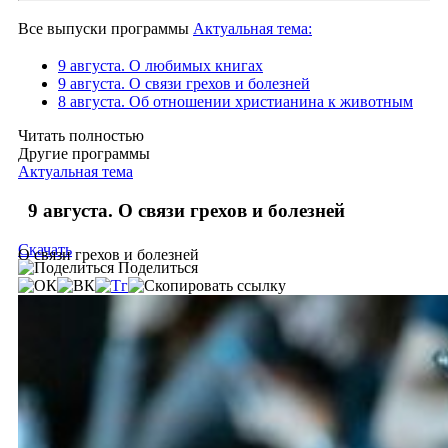
Все выпуски программы
Актуальная тема:
9 августа. О любимых книгах
9 августа. О связи грехов и болезней
8 августа. Об отношении христианина к животным
Читать полностью
Другие программы
Актуальная тема
9 августа. О связи грехов и болезней
Скачать
О связи грехов и болезней
Поделиться