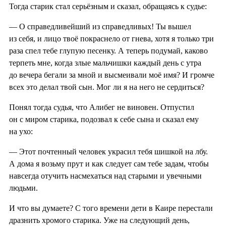
Тогда старик стал серьёзным и сказал, обращаясь к судье:
— О справедливейший из справедливых! Ты вышел
из себя, и лицо твоё покраснело от гнева, хотя я только три
раза спел тебе глупую песенку. А теперь подумай, каково
терпеть мне, когда злые мальчишки каждый день с утра
до вечера бегали за мной и высмеивали моё имя? И громче
всех это делал твой сын. Мог ли я на него не сердиться?
Понял тогда судья, что Алибег не виновен. Отпустил
он с миром старика, подозвал к себе сына и сказал ему
на ухо:
— Этот почтенный человек украсил тебя шишкой на лбу.
А дома я возьму прут и как следует сам тебе задам, чтобы
навсегда отучить насмехаться над старыми и увечными
людьми.
И что вы думаете? С того времени дети в Каире перестали
дразнить хромого старика. Уже на следующий день,