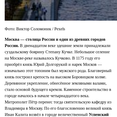
Фото: Виктор Соломоник / Pexels
Москва — столица России и один из
древних городов
России.
В двенадцатом веке здешние земли принадлежали
суздальскому боярину Степану Кучке. Небольшое селение
на Москве-реке называлось Кучково. В 1175 году его
приобрёл князь Юрий Долгорукий и нарек Москов —
изначально этот топоним был мужского рода. Благоверный
князь построил крепость на высоком Боровицком холме.
Деревянное укрепление, обнесённое земляными валами,
стало основой будущего кремля. Каменное строительство в
городе началось в начале четырнадцатого века.
Митрополит Пётр перенес тогда святительскую кафедру из
Владимира в Москву. По его благословению великий князь
Иван Калита возвёл в городе величественный
Успенский