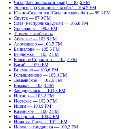
Чита (Забайкальский край) — 87,6 FM
Энергодар (Запорожская обл.) – 104,5 FM
Южно-Сахалинск (Сахалинская обл.) — 89,3 FM
Якутск — 87,9 FM
Ялта (Республика Крым) — 106,8 FM
Ярославль — 98,3 FM
Тюменская область:
Абатское — 103,8 FM
Аромашево — 103,5 FM
Байкалово — 105,5 FM
Бердюжье — 103,2 FM
Большое Сорокино — 102,7 FM
Вагай — 97,0 FM
Викулово — 103,6 FM
Голышманово — 105,4 FM
Демьянское — 102,6 FM
Ермаки — 103,3 FM
Заводоуковск — 103,3 FM
Ингаир — 103,2 FM
Исетское — 102,9 FM
Ишим — 104,9 FM
Казанское — 100,2 FM
Нагорный — 100,4 FM
Нижняя Тавда — 101,2 FM
Новоалександровка — 100,2 FM