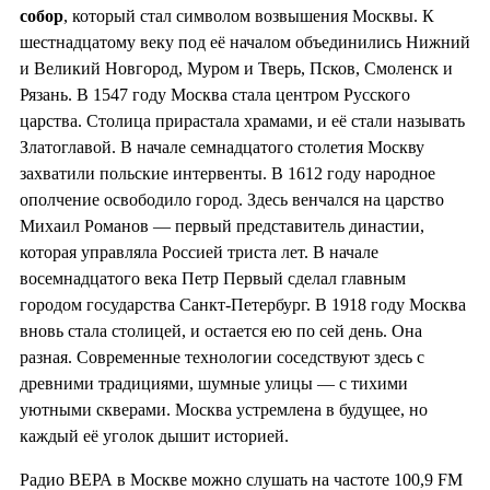
собор
, который стал символом возвышения Москвы. К
шестнадцатому веку под её началом объединились Нижний
и Великий Новгород, Муром и Тверь, Псков, Смоленск и
Рязань. В 1547 году Москва стала центром Русского
царства. Столица прирастала храмами, и её стали называть
Златоглавой. В начале семнадцатого столетия Москву
захватили польские интервенты. В 1612 году народное
ополчение освободило город. Здесь венчался на царство
Михаил Романов — первый представитель династии,
которая управляла Россией триста лет. В начале
восемнадцатого века Петр Первый сделал главным
городом государства Санкт-Петербург. В 1918 году Москва
вновь стала столицей, и остается ею по сей день. Она
разная. Современные технологии соседствуют здесь с
древними традициями, шумные улицы — с тихими
уютными скверами. Москва устремлена в будущее, но
каждый её уголок дышит историей.
Радио ВЕРА в Москве можно слушать на частоте 100,9 FM