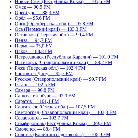
Новый Свет (Республика Крым) — 105,6 FM
Омск — 90,5 FM
Оренбург — 88,3 FM
Орёл — 95,6 FM
Орск (Оренбургская обл.) — 95,8 FM
Оса (Пермский край) — 103,3 FM
Осташков (Тверская обл.) — 99,4 FM
Пенза — 94,7 FM
Пермь — 95,0 FM
Псков — 88,8 FM
Петрозаводск (Республика Карелия) — 101,0 FM
Пятигорск (Ставропольский край) — 89,2 FM
Ржев (Тверская обл.) — 102,4 FM
Ростов-на-Дону — 95,7 FM
Русское (Ставропольский край) — 99,7 FM
Рязань — 102,5 FM
Самара — 96,8 FM
Санкт-Петербург — 92,9 FM
Саратов — 101,1 FM
Саргатское (Омская обл.) — 107,5 FM
Светлоград (Ставропольский край) — 103,3 FM
Севастополь — 103,7 FM
Симферополь (Республика Крым) — 89,3 FM
Смоленск — 88,4 FM
Советск (Калининградская обл.) — 106,9 FM