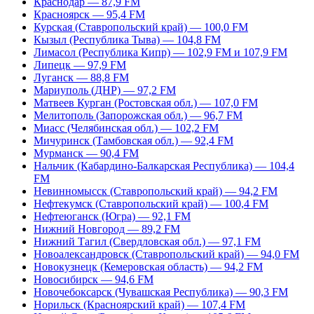
Краснодар — 87,9 FM
Красноярск — 95,4 FM
Курская (Ставропольский край) — 100,0 FM
Кызыл (Республика Тыва) — 104,8 FM
Лимасол (Республика Кипр) — 102,9 FM и 107,9 FM
Липецк — 97,9 FM
Луганск — 88,8 FM
Мариуполь (ДНР) — 97,2 FM
Матвеев Курган (Ростовская обл.) — 107,0 FM
Мелитополь (Запорожская обл.) — 96,7 FM
Миасс (Челябинская обл.) — 102,2 FM
Мичуринск (Тамбовская обл.) — 92,4 FM
Мурманск — 90,4 FM
Нальчик (Кабардино-Балкарская Республика) — 104,4
FM
Невинномысск (Ставропольский край) — 94,2 FM
Нефтекумск (Ставропольский край) — 100,4 FM
Нефтеюганск (Югра) — 92,1 FM
Нижний Новгород — 89,2 FM
Нижний Тагил (Свердловская обл.) — 97,1 FM
Новоалександровск (Ставропольский край) — 94,0 FM
Новокузнецк (Кемеровская область) — 94,2 FM
Новосибирск — 94,6 FM
Новочебоксарск (Чувашская Республика) — 90,3 FM
Норильск (Красноярский край) — 107,4 FM