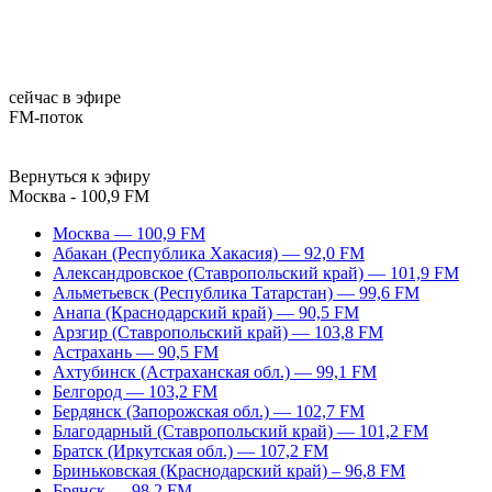
сейчас в эфире
FM-поток
Вернуться к эфиру
Москва - 100,9 FM
Москва — 100,9 FM
Абакан (Республика Хакасия) — 92,0 FM
Александровское (Ставропольский край) — 101,9 FM
Альметьевск (Республика Татарстан) — 99,6 FM
Анапа (Краснодарский край) — 90,5 FM
Арзгир (Ставропольский край) — 103,8 FM
Астрахань — 90,5 FM
Ахтубинск (Астраханская обл.) — 99,1 FM
Белгород — 103,2 FM
Бердянск (Запорожская обл.) — 102,7 FM
Благодарный (Ставропольский край) — 101,2 FM
Братск (Иркутская обл.) — 107,2 FM
Бриньковская (Краснодарский край) – 96,8 FM
Брянск — 98,2 FM