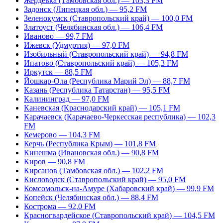
Жердевка (Тамбовская обл.) — 103,3 FM
Задонск (Липецкая обл.) — 95,2 FM
Зеленокумск (Ставропольский край) — 100,0 FM
Златоуст (Челябинская обл.) — 106,4 FM
Иваново — 99,7 FM
Ижевск (Удмуртия) — 97,0 FM
Изобильный (Ставропольский край) — 94,8 FM
Ипатово (Ставропольский край) — 105,3 FM
Иркутск — 88,5 FM
Йошкар-Ола (Республика Марий Эл) — 88,7 FM
Казань (Республика Татарстан) — 95,5 FM
Калининград — 97,0 FM
Каневская (Краснодарский край) — 105,1 FM
Карачаевск (Карачаево-Черкесская республика) — 102,3
FM
Кемерово — 104,3 FM
Керчь (Республика Крым) — 101,8 FM
Кинешма (Ивановская обл.) — 90,8 FM
Киров — 90,8 FM
Кирсанов (Тамбовская обл.) — 102,2 FM
Кисловодск (Ставропольский край) — 95,0 FM
Комсомольск-на-Амуре (Хабаровский край) — 99,9 FM
Копейск (Челябинская обл.) — 88,4 FM
Кострома — 92,0 FM
Красногвардейское (Ставропольский край) — 104,5 FM