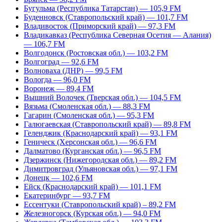
Бугульма (Республика Татарстан) — 105,9 FM
Буденновск (Ставропольский край) — 101,7 FM
Владивосток (Приморский край) — 97,3 FM
Владикавказ (Республика Северная Осетия — Алания)
— 106,7 FM
Волгодонск (Ростовская обл.) — 103,2 FM
Волгоград — 92,6 FM
Волноваха (ДНР) — 99,5 FM
Вологда — 96,0 FM
Воронеж — 89,4 FM
Вышний Волочек (Тверская обл.) — 104,5 FM
Вязьма (Смоленская обл.) — 88,3 FM
Гагарин (Смоленская обл.) — 95,3 FM
Галюгаевская (Ставропольский край) — 89,8 FM
Геленджик (Краснодарский край) — 93,1 FM
Геническ (Херсонская обл.) — 96,6 FM
Далматово (Курганская обл.) — 96,5 FM
Дзержинск (Нижегородская обл.) — 89,2 FM
Димитровград (Ульяновская обл.) — 97,1 FM
Донецк — 102,6 FM
Ейск (Краснодарский край) — 101,1 FM
Екатеринбург — 93,7 FM
Ессентуки (Ставропольский край) – 89,2 FM
Железногорск (Курская обл.) — 94,0 FM