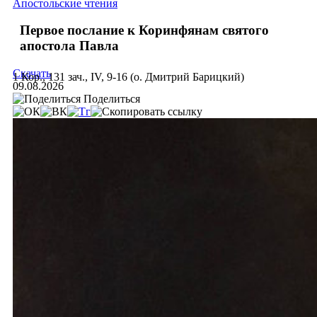
Апостольские чтения
Первое послание к Коринфянам святого
апостола Павла
Скачать
1 Кор., 131 зач., IV, 9-16 (о. Дмитрий Барицкий)
09.08.2026
Поделиться