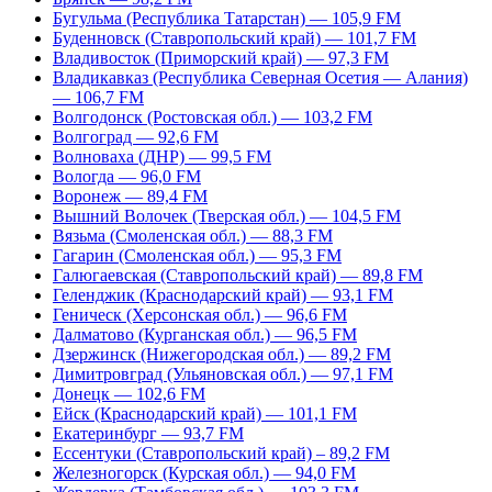
Бугульма (Республика Татарстан) — 105,9 FM
Буденновск (Ставропольский край) — 101,7 FM
Владивосток (Приморский край) — 97,3 FM
Владикавказ (Республика Северная Осетия — Алания)
— 106,7 FM
Волгодонск (Ростовская обл.) — 103,2 FM
Волгоград — 92,6 FM
Волноваха (ДНР) — 99,5 FM
Вологда — 96,0 FM
Воронеж — 89,4 FM
Вышний Волочек (Тверская обл.) — 104,5 FM
Вязьма (Смоленская обл.) — 88,3 FM
Гагарин (Смоленская обл.) — 95,3 FM
Галюгаевская (Ставропольский край) — 89,8 FM
Геленджик (Краснодарский край) — 93,1 FM
Геническ (Херсонская обл.) — 96,6 FM
Далматово (Курганская обл.) — 96,5 FM
Дзержинск (Нижегородская обл.) — 89,2 FM
Димитровград (Ульяновская обл.) — 97,1 FM
Донецк — 102,6 FM
Ейск (Краснодарский край) — 101,1 FM
Екатеринбург — 93,7 FM
Ессентуки (Ставропольский край) – 89,2 FM
Железногорск (Курская обл.) — 94,0 FM