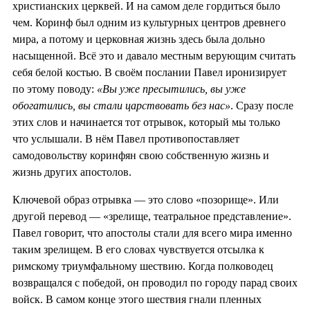
христианских церквей. И на самом деле гордиться было
чем. Коринф был одним из культурных центров древнего
мира, а потому и церковная жизнь здесь была дольно
насыщенной. Всё это и давало местным верующим считать
себя белой костью. В своём послании Павел иронизирует
по этому поводу:
«Вы уже пресытились, вы уже
обогатились, вы стали царствовать без нас»
. Сразу после
этих слов и начинается тот отрывок, который мы только
что услышали. В нём Павел противопоставляет
самодовольству коринфян свою собственную жизнь и
жизнь других апостолов.
Ключевой образ отрывка — это слово «позорище». Или
другой перевод — «зрелище, театральное представление».
Павел говорит, что апостолы стали для всего мира именно
таким зрелищем. В его словах чувствуется отсылка к
римскому триумфальному шествию. Когда полководец
возвращался с победой, он проводил по городу парад своих
войск. В самом конце этого шествия гнали пленных