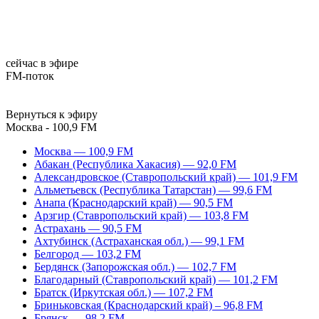
сейчас в эфире
FM-поток
Вернуться к эфиру
Москва - 100,9 FM
Москва — 100,9 FM
Абакан (Республика Хакасия) — 92,0 FM
Александровское (Ставропольский край) — 101,9 FM
Альметьевск (Республика Татарстан) — 99,6 FM
Анапа (Краснодарский край) — 90,5 FM
Арзгир (Ставропольский край) — 103,8 FM
Астрахань — 90,5 FM
Ахтубинск (Астраханская обл.) — 99,1 FM
Белгород — 103,2 FM
Бердянск (Запорожская обл.) — 102,7 FM
Благодарный (Ставропольский край) — 101,2 FM
Братск (Иркутская обл.) — 107,2 FM
Бриньковская (Краснодарский край) – 96,8 FM
Брянск — 98,2 FM