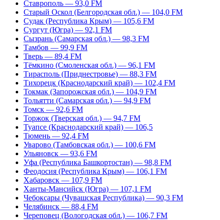
Ставрополь — 93,0 FM
Старый Оскол (Белгородская обл.) — 104,0 FM
Судак (Республика Крым) — 105,6 FM
Сургут (Югра) — 92,1 FM
Сызрань (Самарская обл.) — 98,3 FM
Тамбов — 99,9 FM
Тверь — 89,4 FM
Тёмкино (Смоленская обл.) — 96,1 FM
Тирасполь (Приднестровье) — 88,3 FM
Тихорецк (Краснодарский край) — 102,4 FM
Токмак (Запорожская обл.) — 104,9 FM
Тольятти (Самарская обл.) — 94,9 FM
Томск — 92,6 FM
Торжок (Тверская обл.) — 94,7 FM
Туапсе (Краснодарский край) — 106,5
Тюмень — 92,4 FM
Уварово (Тамбовская обл.) — 100,6 FM
Ульяновск — 93,6 FM
Уфа (Республика Башкортостан) — 98,8 FM
Феодосия (Республика Крым) — 106,1 FM
Хабаровск — 107,9 FM
Ханты-Мансийск (Югра) — 107,1 FM
Чебоксары (Чувашская Республика) — 90,3 FM
Челябинск — 88,4 FM
Череповец (Вологодская обл.) — 106,7 FM