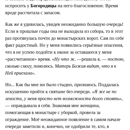
испросить у
Богородицы
на него благословение. Время
вроде рассчитала с запасом.
Как же я удивилась, увидев неожиданно большую очередь!
Если в прошлые годы она не выходила из собора, то в этот
раз протянулась почти до монастырских ворот. Сам по себе
факт радостный. Но у меня появились серьёзные опасения,
что я не успею подойти к иконе за оставшееся у меня
«рассчитанное» время.
«Ну что ж
, —решила я, —
постою,
сколько смогу, помолюсь. Матерь Божия видит, что я к
Ней приехала»
.
Но... Как бы мне ни было стыдно, признаюсь. Поддалась
искушению пройти к святыне без очереди.
«Я же не по
лености, у меня просто нет возможности долго стоять»
,
— оправдывала я себя. Знакомая мне женщина,
помогающая в монастыре с уборкой, провела за
ограждение. Моё неожиданное появление в самом начале
очереди заметили и, конечно, не одобрили те, кто, в