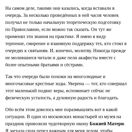
На самом деле, такими они казались, когда вставали в
очередь. За несколько проведённых в ней часов человек
получал не только начальную теоретическую подготовку
по Православию, если можно так сказать. Он тут же
применял эти знания на практике. Я имею в виду
терпение, смирение и взаимную поддержку тех, кто стоял в
очередях к святыням. И, конечно, молитву. Никогда прежде
не молившиеся читали и даже пели акафисты вместе с
более опытными братьями и сёстрами.
Так что очереди были похожи на многолюдные и
многочасовые крестные ходы. Уверена — тот, кто совершал
этот маленький подвиг веры, вспоминает сейчас не
физическую усталость, а духовную радость и благодать.
Обо всём этом довелось мне поразмышлять вот в какой
ситуации. В один из московских монастырей из музея на
праздник привозили чудотворную икону
Божией Матери
.
Я заехала сюда перед важным для меня делом, чтобы