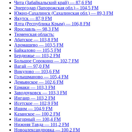
Чита (Забайкальский край) — 87,6 FM
Энергодар (Запорожская обл.) – 104,5 FM
Южно-Сахалинск (Сахалинская обл.) — 89,3 FM
Якутск — 87,9 FM
Ялта (Республика Крым) — 106,8 FM
Ярославль — 98,3 FM
Тюменская область:
Абатское — 103,8 FM
Аромашево — 103,5 FM
Байкалово — 105,5 FM
Бердюжье — 103,2 FM
Большое Сорокино — 102,7 FM
Вагай — 97,0 FM
Викулово — 103,6 FM
Голышманово — 105,4 FM
Демьянское — 102,6 FM
Ермаки — 103,3 FM
Заводоуковск — 103,3 FM
Ингаир — 103,2 FM
Исетское — 102,9 FM
Ишим — 104,9 FM
Казанское — 100,2 FM
Нагорный — 100,4 FM
Нижняя Тавда — 101,2 FM
Новоалександровка — 100,2 FM