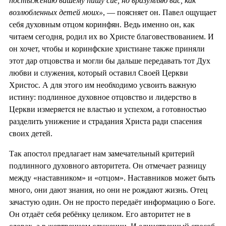
постыжению вашему пишу сие, но вразумляю вас, как
возлюбленных детей моих»
, — поясняет он. Павел ощущает
себя духовным отцом коринфян. Ведь именно он, как
читаем сегодня, родил их во Христе благовествованием. И
он хочет, чтобы и коринфские христиане также приняли
этот дар отцовства и могли бы дальше передавать тот Дух
любви и служения, который оставил Своей Церкви
Христос. А для этого им необходимо усвоить важную
истину: подлинное духовное отцовство и лидерство в
Церкви измеряется не властью и успехом, а готовностью
разделить унижение и страдания Христа ради спасения
своих детей.
Так апостол предлагает нам замечательный критерий
подлинного духовного авторитета. Он отмечает разницу
между «наставником» и «отцом». Наставников может быть
много, они дают знания, но они не рождают жизнь. Отец
зачастую один. Он не просто передаёт информацию о Боге.
Он отдаёт себя ребёнку целиком. Его авторитет не в