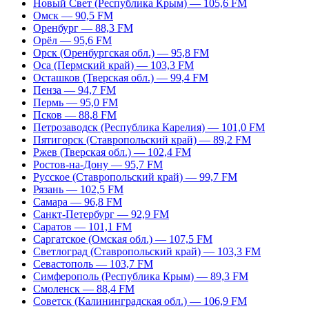
Новый Свет (Республика Крым) — 105,6 FM
Омск — 90,5 FM
Оренбург — 88,3 FM
Орёл — 95,6 FM
Орск (Оренбургская обл.) — 95,8 FM
Оса (Пермский край) — 103,3 FM
Осташков (Тверская обл.) — 99,4 FM
Пенза — 94,7 FM
Пермь — 95,0 FM
Псков — 88,8 FM
Петрозаводск (Республика Карелия) — 101,0 FM
Пятигорск (Ставропольский край) — 89,2 FM
Ржев (Тверская обл.) — 102,4 FM
Ростов-на-Дону — 95,7 FM
Русское (Ставропольский край) — 99,7 FM
Рязань — 102,5 FM
Самара — 96,8 FM
Санкт-Петербург — 92,9 FM
Саратов — 101,1 FM
Саргатское (Омская обл.) — 107,5 FM
Светлоград (Ставропольский край) — 103,3 FM
Севастополь — 103,7 FM
Симферополь (Республика Крым) — 89,3 FM
Смоленск — 88,4 FM
Советск (Калининградская обл.) — 106,9 FM