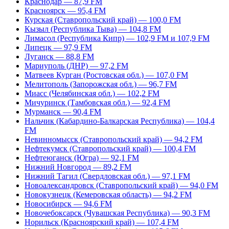
Краснодар — 87,9 FM
Красноярск — 95,4 FM
Курская (Ставропольский край) — 100,0 FM
Кызыл (Республика Тыва) — 104,8 FM
Лимасол (Республика Кипр) — 102,9 FM и 107,9 FM
Липецк — 97,9 FM
Луганск — 88,8 FM
Мариуполь (ДНР) — 97,2 FM
Матвеев Курган (Ростовская обл.) — 107,0 FM
Мелитополь (Запорожская обл.) — 96,7 FM
Миасс (Челябинская обл.) — 102,2 FM
Мичуринск (Тамбовская обл.) — 92,4 FM
Мурманск — 90,4 FM
Нальчик (Кабардино-Балкарская Республика) — 104,4
FM
Невинномысск (Ставропольский край) — 94,2 FM
Нефтекумск (Ставропольский край) — 100,4 FM
Нефтеюганск (Югра) — 92,1 FM
Нижний Новгород — 89,2 FM
Нижний Тагил (Свердловская обл.) — 97,1 FM
Новоалександровск (Ставропольский край) — 94,0 FM
Новокузнецк (Кемеровская область) — 94,2 FM
Новосибирск — 94,6 FM
Новочебоксарск (Чувашская Республика) — 90,3 FM
Норильск (Красноярский край) — 107,4 FM