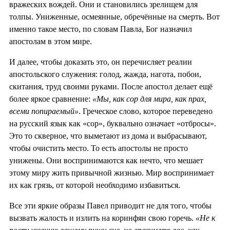
вражеских вождей. Они и становились зрелищем для
толпы. Униженные, осмеянные, обречённые на смерть. Вот
именно такое место, по словам Павла, Бог назначил
апостолам в этом мире.
И далее, чтобы доказать это, он перечисляет реалии
апостольского служения: голод, жажда, нагота, побои,
скитания, труд своими руками. После апостол делает ещё
более яркое сравнение:
«Мы, как сор для мира, как прах,
всеми попираемый»
. Греческое слово, которое переведено
на русский язык как «сор», буквально означает «отбросы».
Это то скверное, что выметают из дома и выбрасывают,
чтобы очистить место. То есть апостолы не просто
унижены. Они воспринимаются как нечто, что мешает
этому миру жить привычной жизнью. Мир воспринимает
их как грязь, от которой необходимо избавиться.
Все эти яркие образы Павел приводит не для того, чтобы
вызвать жалость и излить на коринфян свою горечь.
«Не к