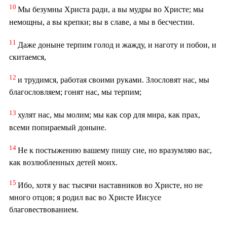
10
Мы безумны Христа ради, а вы мудры во Христе; мы
немощны, а вы крепки; вы в славе, а мы в бесчестии.
11
Даже доныне терпим голод и жажду, и наготу и побои, и
скитаемся,
12
и трудимся, работая своими руками. Злословят нас, мы
благословляем; гонят нас, мы терпим;
13
хулят нас, мы молим; мы как сор для мира, как прах,
всеми попираемый доныне.
14
Не к постыжению вашему пишу сие, но вразумляю вас,
как возлюбленных детей моих.
15
Ибо, хотя у вас тысячи наставников во Христе, но не
много отцов; я родил вас во Христе Иисусе
благовествованием.