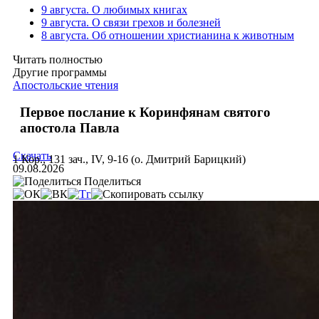
9 августа. О любимых книгах
9 августа. О связи грехов и болезней
8 августа. Об отношении христианина к животным
Читать полностью
Другие программы
Апостольские чтения
Первое послание к Коринфянам святого
апостола Павла
Скачать
1 Кор., 131 зач., IV, 9-16 (о. Дмитрий Барицкий)
09.08.2026
Поделиться