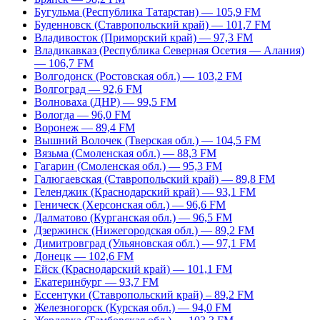
Бугульма (Республика Татарстан) — 105,9 FM
Буденновск (Ставропольский край) — 101,7 FM
Владивосток (Приморский край) — 97,3 FM
Владикавказ (Республика Северная Осетия — Алания)
— 106,7 FM
Волгодонск (Ростовская обл.) — 103,2 FM
Волгоград — 92,6 FM
Волноваха (ДНР) — 99,5 FM
Вологда — 96,0 FM
Воронеж — 89,4 FM
Вышний Волочек (Тверская обл.) — 104,5 FM
Вязьма (Смоленская обл.) — 88,3 FM
Гагарин (Смоленская обл.) — 95,3 FM
Галюгаевская (Ставропольский край) — 89,8 FM
Геленджик (Краснодарский край) — 93,1 FM
Геническ (Херсонская обл.) — 96,6 FM
Далматово (Курганская обл.) — 96,5 FM
Дзержинск (Нижегородская обл.) — 89,2 FM
Димитровград (Ульяновская обл.) — 97,1 FM
Донецк — 102,6 FM
Ейск (Краснодарский край) — 101,1 FM
Екатеринбург — 93,7 FM
Ессентуки (Ставропольский край) – 89,2 FM
Железногорск (Курская обл.) — 94,0 FM