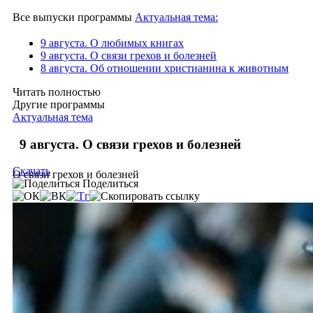
Все выпуски программы
Актуальная тема:
9 августа. О любимых книгах
9 августа. О связи грехов и болезней
8 августа. Об отношении христианина к животным
Читать полностью
Другие программы
Актуальная тема
9 августа. О связи грехов и болезней
Скачать
О связи грехов и болезней
Поделиться