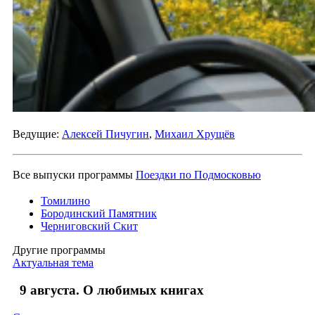
Ведущие:
Алексей Пичугин
,
Михаил Хрущёв
Все выпуски программы
Поездки по Подмосковью
Томилино
Бородинский Памятник
Черниговский Скит
Другие программы
Актуальная тема
9 августа. О любимых книгах