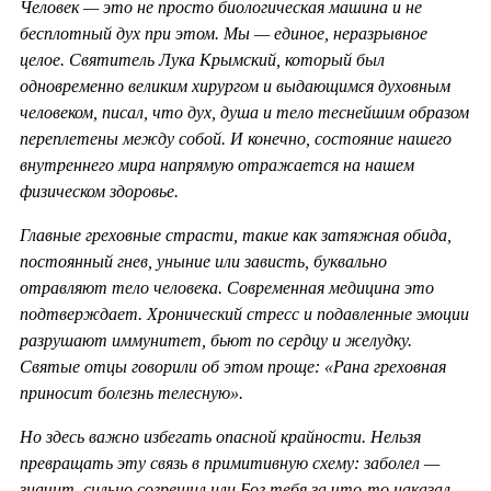
Человек — это не просто биологическая машина и не
бесплотный дух при этом. Мы — единое, неразрывное
целое. Святитель Лука Крымский, который был
одновременно великим хирургом и выдающимся духовным
человеком, писал, что дух, душа и тело теснейшим образом
переплетены между собой. И конечно, состояние нашего
внутреннего мира напрямую отражается на нашем
физическом здоровье.
Главные греховные страсти, такие как затяжная обида,
постоянный гнев, уныние или зависть, буквально
отравляют тело человека. Современная медицина это
подтверждает. Хронический стресс и подавленные эмоции
разрушают иммунитет, бьют по сердцу и желудку.
Святые отцы говорили об этом проще: «Рана греховная
приносит болезнь телесную».
Но здесь важно избегать опасной крайности. Нельзя
превращать эту связь в примитивную схему: заболел —
значит, сильно согрешил или Бог тебя за что-то наказал.