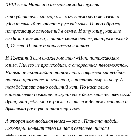
XVIII века. Написано им многие годы спустя.
Это удивительный мир русского верующего человека и
удивительный по красоте русский язык. И это образец
потрясающих отношений в семье. И эту книгу, как мне
когда-то моя мама, я читал своим детям, которым было 8,
9, 12 лет. И этих троих сажал и читал.
И 12-летний сын сказал мне так: «Пап, потрясающая
книга. Ничего не происходит, а оторваться невозможно».
Ничего не происходит, потому что современный ребёнок
привык, простите за моветон, к постоянному экшену. А
там действительно событий нет. Но настолько
внимательно показаны и изучаются движения человеческой
души, что ребёнок и взрослый с наслаждением смотрят и
буквально растут, читая эту книгу.
А вторая моя любимая книга — это «Планета людей»
Экзюпери. Большинство из нас в детстве читали
«Маленького принца», и на этом остановились. А на самом