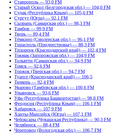
Ставрополь — 93,0 FM
Старый Оскол (Белгородская обл.) — 104,0 FM
Судак (Республика Крым) — 105,6 FM
Сургут (Югра) — 92,1 FM
Сызрань (Самарская обл.) — 98,3 FM
Тамбов — 99,9 FM
Тверь — 89,4 FM
Тёмкино (Смоленская обл.) — 96,1 FM
Тирасполь (Приднестровье) — 88,3 FM
Тихорецк (Краснодарский край) — 102,4 FM
Токмак (Запорожская обл.) — 104,9 FM
Тольятти (Самарская обл.) — 94,9 FM
Томск — 92,6 FM
Торжок (Тверская обл.) — 94,7 FM
Туапсе (Краснодарский край) — 106,5
Тюмень — 92,4 FM
Уварово (Тамбовская обл.) — 100,6 FM
Ульяновск — 93,6 FM
Уфа (Республика Башкортостан) — 98,8 FM
Феодосия (Республика Крым) — 106,1 FM
Хабаровск — 107,9 FM
Ханты-Мансийск (Югра) — 107,1 FM
Чебоксары (Чувашская Республика) — 90,3 FM
Челябинск — 88,4 FM
Череповец (Вологодская обл.) — 106,7 FM