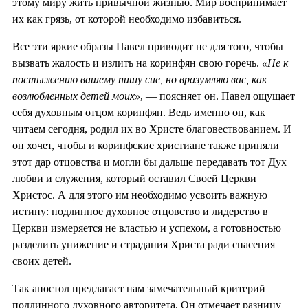
этому миру жить привычной жизнью. Мир воспринимает
их как грязь, от которой необходимо избавиться.
Все эти яркие образы Павел приводит не для того, чтобы
вызвать жалость и излить на коринфян свою горечь.
«Не к
постыжению вашему пишу сие, но вразумляю вас, как
возлюбленных детей моих»
, — поясняет он. Павел ощущает
себя духовным отцом коринфян. Ведь именно он, как
читаем сегодня, родил их во Христе благовествованием. И
он хочет, чтобы и коринфские христиане также приняли
этот дар отцовства и могли бы дальше передавать тот Дух
любви и служения, который оставил Своей Церкви
Христос. А для этого им необходимо усвоить важную
истину: подлинное духовное отцовство и лидерство в
Церкви измеряется не властью и успехом, а готовностью
разделить унижение и страдания Христа ради спасения
своих детей.
Так апостол предлагает нам замечательный критерий
подлинного духовного авторитета. Он отмечает разницу