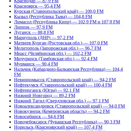
Краснодар — 87,9 FM
Красноярск — 95,4 FM
Курская (Ставропольский край) — 100,0 FM
Кызыл (Республика Тыва) — 104,8 FM
Лимасол (Республика Кипр) — 102,9 FM и 107,9 FM
Липецк — 97,9 FM
Луганск — 88,8 FM
Мариуполь (ДНР) — 97,2 FM
Матвеев Курган (Ростовская обл.) — 107,0 FM
Мелитополь (Запорожская обл.) — 96,7 FM
Миасс (Челябинская обл.) — 102,2 FM
Мичуринск (Тамбовская обл.) — 92,4 FM
Мурманск — 90,4 FM
Нальчик (Кабардино-Балкарская Республика) — 104,4
FM
Невинномысск (Ставропольский край) — 94,2 FM
Нефтекумск (Ставропольский край) — 100,4 FM
Нефтеюганск (Югра) — 92,1 FM
Нижний Новгород — 89,2 FM
Нижний Тагил (Свердловская обл.) — 97,1 FM
Новоалександровск (Ставропольский край) — 94,0 FM
Новокузнецк (Кемеровская область) — 94,2 FM
Новосибирск — 94,6 FM
Новочебоксарск (Чувашская Республика) — 90,3 FM
Норильск (Красноярский край) — 107,4 FM