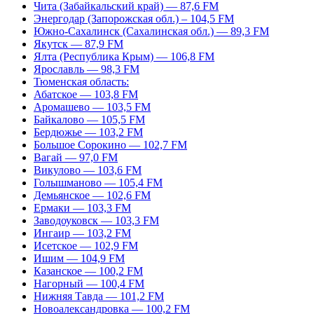
Чита (Забайкальский край) — 87,6 FM
Энергодар (Запорожская обл.) – 104,5 FM
Южно-Сахалинск (Сахалинская обл.) — 89,3 FM
Якутск — 87,9 FM
Ялта (Республика Крым) — 106,8 FM
Ярославль — 98,3 FM
Тюменская область:
Абатское — 103,8 FM
Аромашево — 103,5 FM
Байкалово — 105,5 FM
Бердюжье — 103,2 FM
Большое Сорокино — 102,7 FM
Вагай — 97,0 FM
Викулово — 103,6 FM
Голышманово — 105,4 FM
Демьянское — 102,6 FM
Ермаки — 103,3 FM
Заводоуковск — 103,3 FM
Ингаир — 103,2 FM
Исетское — 102,9 FM
Ишим — 104,9 FM
Казанское — 100,2 FM
Нагорный — 100,4 FM
Нижняя Тавда — 101,2 FM
Новоалександровка — 100,2 FM