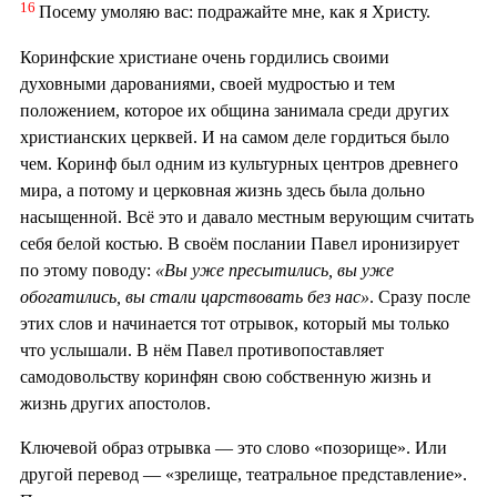
16
Посему умоляю вас: подражайте мне, как я Христу.
Коринфские христиане очень гордились своими
духовными дарованиями, своей мудростью и тем
положением, которое их община занимала среди других
христианских церквей. И на самом деле гордиться было
чем. Коринф был одним из культурных центров древнего
мира, а потому и церковная жизнь здесь была дольно
насыщенной. Всё это и давало местным верующим считать
себя белой костью. В своём послании Павел иронизирует
по этому поводу:
«Вы уже пресытились, вы уже
обогатились, вы стали царствовать без нас»
. Сразу после
этих слов и начинается тот отрывок, который мы только
что услышали. В нём Павел противопоставляет
самодовольству коринфян свою собственную жизнь и
жизнь других апостолов.
Ключевой образ отрывка — это слово «позорище». Или
другой перевод — «зрелище, театральное представление».