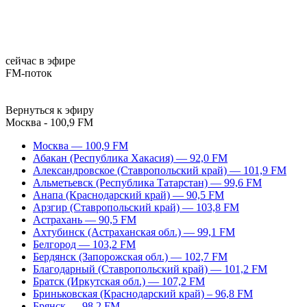
сейчас в эфире
FM-поток
Вернуться к эфиру
Москва - 100,9 FM
Москва — 100,9 FM
Абакан (Республика Хакасия) — 92,0 FM
Александровское (Ставропольский край) — 101,9 FM
Альметьевск (Республика Татарстан) — 99,6 FM
Анапа (Краснодарский край) — 90,5 FM
Арзгир (Ставропольский край) — 103,8 FM
Астрахань — 90,5 FM
Ахтубинск (Астраханская обл.) — 99,1 FM
Белгород — 103,2 FM
Бердянск (Запорожская обл.) — 102,7 FM
Благодарный (Ставропольский край) — 101,2 FM
Братск (Иркутская обл.) — 107,2 FM
Бриньковская (Краснодарский край) – 96,8 FM
Брянск — 98,2 FM