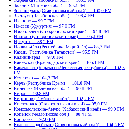
Жердевка (Тамбовская обл.) — 103,3 FM
Задонск (Липецкая обл.) — 95,2 FM
Зеленокумск (Ставропольский край) — 100,0 FM
Златоуст (Челябинская обл.) — 106,4 FM
Иваново — 99,7 FM
Ижевск (Удмуртия) — 97,0 FM
Изобильный (Ставропольский край) — 94,8 FM
Ипатово (Ставропольский край) — 105,3 FM
Иркутск — 88,5 FM
Йошкар-Ола (Республика Марий Эл) — 88,7 FM
Казань (Республика Татарстан) — 95,5 FM
Калининград — 97,0 FM
Каневская (Краснодарский край) — 105,1 FM
Карачаевск (Карачаево-Черкесская республика) — 102,3
FM
Кемерово — 104,3 FM
Керчь (Республика Крым) — 101,8 FM
Кинешма (Ивановская обл.) — 90,8 FM
Киров — 90,8 FM
Кирсанов (Тамбовская обл.) — 102,2 FM
Кисловодск (Ставропольский край) — 95,0 FM
Комсомольск-на-Амуре (Хабаровский край) — 99,9 FM
Копейск (Челябинская обл.) — 88,4 FM
Кострома — 92,0 FM
Красногвардейское (Ставропольский край) — 104,5 FM