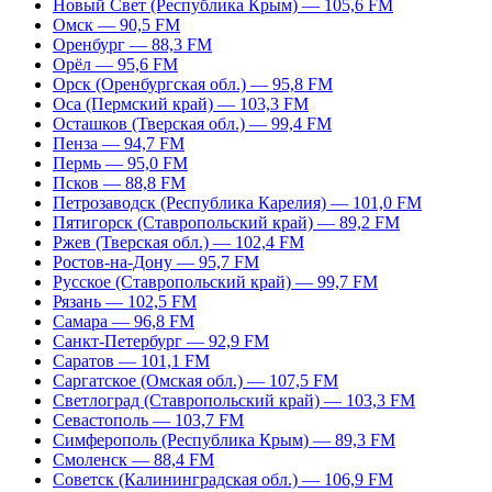
Новый Свет (Республика Крым) — 105,6 FM
Омск — 90,5 FM
Оренбург — 88,3 FM
Орёл — 95,6 FM
Орск (Оренбургская обл.) — 95,8 FM
Оса (Пермский край) — 103,3 FM
Осташков (Тверская обл.) — 99,4 FM
Пенза — 94,7 FM
Пермь — 95,0 FM
Псков — 88,8 FM
Петрозаводск (Республика Карелия) — 101,0 FM
Пятигорск (Ставропольский край) — 89,2 FM
Ржев (Тверская обл.) — 102,4 FM
Ростов-на-Дону — 95,7 FM
Русское (Ставропольский край) — 99,7 FM
Рязань — 102,5 FM
Самара — 96,8 FM
Санкт-Петербург — 92,9 FM
Саратов — 101,1 FM
Саргатское (Омская обл.) — 107,5 FM
Светлоград (Ставропольский край) — 103,3 FM
Севастополь — 103,7 FM
Симферополь (Республика Крым) — 89,3 FM
Смоленск — 88,4 FM
Советск (Калининградская обл.) — 106,9 FM