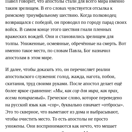
Павел говорит, что апостолы стали для всего мира именно
таким зрелищем. В его словах чувствуется отсылка к
римскому триумфальному шествию. Когда полководец
возвращался с победой, он проводил по городу парад своих
войск. В самом конце этого шествия гнали пленных
вражеских вождей. Они и становились зрелищем для
толпы. Униженные, осмеянные, обречённые на смерть. Вот
именно такое место, по словам Павла, Бог назначил
апостолам в этом мире.
И далее, чтобы доказать это, он перечисляет реалии
апостольского служения: голод, жажда, нагота, побои,
скитания, труд своими руками. После апостол делает ещё
более яркое сравнение:
«Мы, как сор для мира, как прах,
всеми попираемый»
. Греческое слово, которое переведено
на русский язык как «сор», буквально означает «отбросы».
Это то скверное, что выметают из дома и выбрасывают,
чтобы очистить место. То есть апостолы не просто
унижены. Они воспринимаются как нечто, что мешает