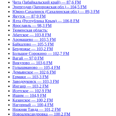
Чита (Забайкальский край) — 87,6 FM
Энергодар (Запорожская обл.) – 104,5 FM
Южно-Сахалинск (Сахалинская обл.) — 89,3 FM
Якутск — 87,9 FM
Ялта (Республика Крым) — 106,8 FM
Ярославль — 98,3 FM
Тюменская область:
Абатское — 103,8 FM
Аромашево — 103,5 FM
Байкалово — 105,5 FM
Бердюжье — 103,2 FM
Большое Сорокино — 102,7 FM
Вагай — 97,0 FM
Викулово — 103,6 FM
Голышманово — 105,4 FM
Демьянское — 102,6 FM
Ермаки — 103,3 FM
Заводоуковск — 103,3 FM
Ингаир — 103,2 FM
Исетское — 102,9 FM
Ишим — 104,9 FM
Казанское — 100,2 FM
Нагорный — 100,4 FM
Нижняя Тавда — 101,2 FM
Новоалександровка — 100,2 FM