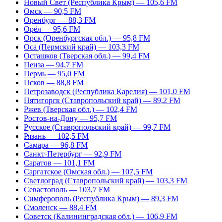
Новый Свет (Республика Крым) — 105,6 FM
Омск — 90,5 FM
Оренбург — 88,3 FM
Орёл — 95,6 FM
Орск (Оренбургская обл.) — 95,8 FM
Оса (Пермский край) — 103,3 FM
Осташков (Тверская обл.) — 99,4 FM
Пенза — 94,7 FM
Пермь — 95,0 FM
Псков — 88,8 FM
Петрозаводск (Республика Карелия) — 101,0 FM
Пятигорск (Ставропольский край) — 89,2 FM
Ржев (Тверская обл.) — 102,4 FM
Ростов-на-Дону — 95,7 FM
Русское (Ставропольский край) — 99,7 FM
Рязань — 102,5 FM
Самара — 96,8 FM
Санкт-Петербург — 92,9 FM
Саратов — 101,1 FM
Саргатское (Омская обл.) — 107,5 FM
Светлоград (Ставропольский край) — 103,3 FM
Севастополь — 103,7 FM
Симферополь (Республика Крым) — 89,3 FM
Смоленск — 88,4 FM
Советск (Калининградская обл.) — 106,9 FM