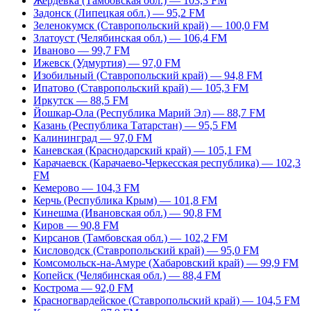
Жердевка (Тамбовская обл.) — 103,3 FM
Задонск (Липецкая обл.) — 95,2 FM
Зеленокумск (Ставропольский край) — 100,0 FM
Златоуст (Челябинская обл.) — 106,4 FM
Иваново — 99,7 FM
Ижевск (Удмуртия) — 97,0 FM
Изобильный (Ставропольский край) — 94,8 FM
Ипатово (Ставропольский край) — 105,3 FM
Иркутск — 88,5 FM
Йошкар-Ола (Республика Марий Эл) — 88,7 FM
Казань (Республика Татарстан) — 95,5 FM
Калининград — 97,0 FM
Каневская (Краснодарский край) — 105,1 FM
Карачаевск (Карачаево-Черкесская республика) — 102,3
FM
Кемерово — 104,3 FM
Керчь (Республика Крым) — 101,8 FM
Кинешма (Ивановская обл.) — 90,8 FM
Киров — 90,8 FM
Кирсанов (Тамбовская обл.) — 102,2 FM
Кисловодск (Ставропольский край) — 95,0 FM
Комсомольск-на-Амуре (Хабаровский край) — 99,9 FM
Копейск (Челябинская обл.) — 88,4 FM
Кострома — 92,0 FM
Красногвардейское (Ставропольский край) — 104,5 FM