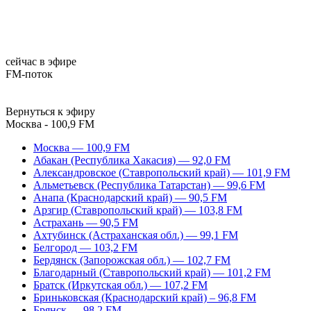
сейчас в эфире
FM-поток
Вернуться к эфиру
Москва - 100,9 FM
Москва — 100,9 FM
Абакан (Республика Хакасия) — 92,0 FM
Александровское (Ставропольский край) — 101,9 FM
Альметьевск (Республика Татарстан) — 99,6 FM
Анапа (Краснодарский край) — 90,5 FM
Арзгир (Ставропольский край) — 103,8 FM
Астрахань — 90,5 FM
Ахтубинск (Астраханская обл.) — 99,1 FM
Белгород — 103,2 FM
Бердянск (Запорожская обл.) — 102,7 FM
Благодарный (Ставропольский край) — 101,2 FM
Братск (Иркутская обл.) — 107,2 FM
Бриньковская (Краснодарский край) – 96,8 FM
Брянск — 98,2 FM