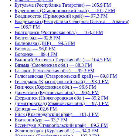
Бугульма (Республика Татарстан) — 105,9 FM
Буденновск (Ставропольский край) — 101,7 FM
Владивосток (Приморский край) — 97,3 FM
Владикавказ (Республика Северная Осетия — Алания)
— 106,7 FM
Волгодонск (Ростовская обл.) — 103,2 FM
Волгоград — 92,6 FM
Волноваха (ДНР) — 99,5 FM
Вологда — 96,0 FM
Воронеж — 89,4 FM
Вышний Волочек (Тверская обл.) — 104,5 FM
Вязьма (Смоленская обл.) — 88,3 FM
Гагарин (Смоленская обл.) — 95,3 FM
Галюгаевская (Ставропольский край) — 89,8 FM
Геленджик (Краснодарский край) — 93,1 FM
Геническ (Херсонская обл.) — 96,6 FM
Далматово (Курганская обл.) — 96,5 FM
Дзержинск (Нижегородская обл.) — 89,2 FM
Димитровград (Ульяновская обл.) — 97,1 FM
Донецк — 102,6 FM
Ейск (Краснодарский край) — 101,1 FM
Екатеринбург — 93,7 FM
Ессентуки (Ставропольский край) – 89,2 FM
Железногорск (Курская обл.) — 94,0 FM