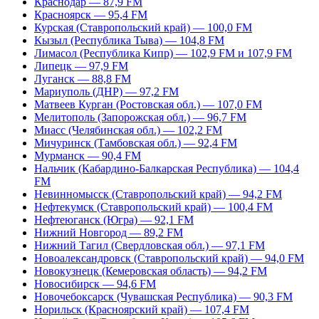
Краснодар — 87,9 FM
Красноярск — 95,4 FM
Курская (Ставропольский край) — 100,0 FM
Кызыл (Республика Тыва) — 104,8 FM
Лимасол (Республика Кипр) — 102,9 FM и 107,9 FM
Липецк — 97,9 FM
Луганск — 88,8 FM
Мариуполь (ДНР) — 97,2 FM
Матвеев Курган (Ростовская обл.) — 107,0 FM
Мелитополь (Запорожская обл.) — 96,7 FM
Миасс (Челябинская обл.) — 102,2 FM
Мичуринск (Тамбовская обл.) — 92,4 FM
Мурманск — 90,4 FM
Нальчик (Кабардино-Балкарская Республика) — 104,4
FM
Невинномысск (Ставропольский край) — 94,2 FM
Нефтекумск (Ставропольский край) — 100,4 FM
Нефтеюганск (Югра) — 92,1 FM
Нижний Новгород — 89,2 FM
Нижний Тагил (Свердловская обл.) — 97,1 FM
Новоалександровск (Ставропольский край) — 94,0 FM
Новокузнецк (Кемеровская область) — 94,2 FM
Новосибирск — 94,6 FM
Новочебоксарск (Чувашская Республика) — 90,3 FM
Норильск (Красноярский край) — 107,4 FM