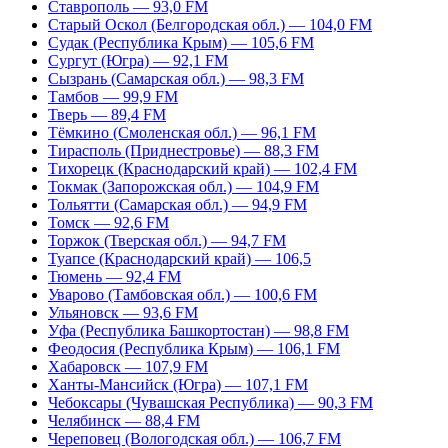
Ставрополь — 93,0 FM
Старый Оскол (Белгородская обл.) — 104,0 FM
Судак (Республика Крым) — 105,6 FM
Сургут (Югра) — 92,1 FM
Сызрань (Самарская обл.) — 98,3 FM
Тамбов — 99,9 FM
Тверь — 89,4 FM
Тёмкино (Смоленская обл.) — 96,1 FM
Тирасполь (Приднестровье) — 88,3 FM
Тихорецк (Краснодарский край) — 102,4 FM
Токмак (Запорожская обл.) — 104,9 FM
Тольятти (Самарская обл.) — 94,9 FM
Томск — 92,6 FM
Торжок (Тверская обл.) — 94,7 FM
Туапсе (Краснодарский край) — 106,5
Тюмень — 92,4 FM
Уварово (Тамбовская обл.) — 100,6 FM
Ульяновск — 93,6 FM
Уфа (Республика Башкортостан) — 98,8 FM
Феодосия (Республика Крым) — 106,1 FM
Хабаровск — 107,9 FM
Ханты-Мансийск (Югра) — 107,1 FM
Чебоксары (Чувашская Республика) — 90,3 FM
Челябинск — 88,4 FM
Череповец (Вологодская обл.) — 106,7 FM