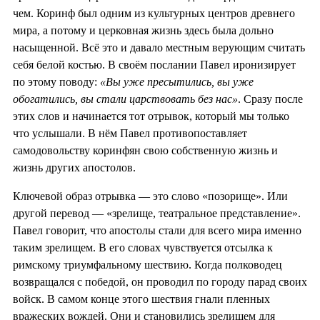
чем. Коринф был одним из культурных центров древнего
мира, а потому и церковная жизнь здесь была дольно
насыщенной. Всё это и давало местным верующим считать
себя белой костью. В своём послании Павел иронизирует
по этому поводу:
«Вы уже пресытились, вы уже
обогатились, вы стали царствовать без нас»
. Сразу после
этих слов и начинается тот отрывок, который мы только
что услышали. В нём Павел противопоставляет
самодовольству коринфян свою собственную жизнь и
жизнь других апостолов.
Ключевой образ отрывка — это слово «позорище». Или
другой перевод — «зрелище, театральное представление».
Павел говорит, что апостолы стали для всего мира именно
таким зрелищем. В его словах чувствуется отсылка к
римскому триумфальному шествию. Когда полководец
возвращался с победой, он проводил по городу парад своих
войск. В самом конце этого шествия гнали пленных
вражеских вождей. Они и становились зрелищем для