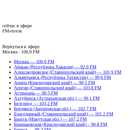
сейчас в эфире
FM-поток
Вернуться к эфиру
Москва - 100,9 FM
Москва — 100,9 FM
Абакан (Республика Хакасия) — 92,0 FM
Александровское (Ставропольский край) — 101,9 FM
Альметьевск (Республика Татарстан) — 99,6 FM
Анапа (Краснодарский край) — 90,5 FM
Арзгир (Ставропольский край) — 103,8 FM
Астрахань — 90,5 FM
Ахтубинск (Астраханская обл.) — 99,1 FM
Белгород — 103,2 FM
Бердянск (Запорожская обл.) — 102,7 FM
Благодарный (Ставропольский край) — 101,2 FM
Братск (Иркутская обл.) — 107,2 FM
Бриньковская (Краснодарский край) – 96,8 FM
Брянск — 98,2 FM