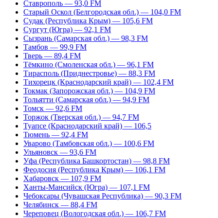
Ставрополь — 93,0 FM
Старый Оскол (Белгородская обл.) — 104,0 FM
Судак (Республика Крым) — 105,6 FM
Сургут (Югра) — 92,1 FM
Сызрань (Самарская обл.) — 98,3 FM
Тамбов — 99,9 FM
Тверь — 89,4 FM
Тёмкино (Смоленская обл.) — 96,1 FM
Тирасполь (Приднестровье) — 88,3 FM
Тихорецк (Краснодарский край) — 102,4 FM
Токмак (Запорожская обл.) — 104,9 FM
Тольятти (Самарская обл.) — 94,9 FM
Томск — 92,6 FM
Торжок (Тверская обл.) — 94,7 FM
Туапсе (Краснодарский край) — 106,5
Тюмень — 92,4 FM
Уварово (Тамбовская обл.) — 100,6 FM
Ульяновск — 93,6 FM
Уфа (Республика Башкортостан) — 98,8 FM
Феодосия (Республика Крым) — 106,1 FM
Хабаровск — 107,9 FM
Ханты-Мансийск (Югра) — 107,1 FM
Чебоксары (Чувашская Республика) — 90,3 FM
Челябинск — 88,4 FM
Череповец (Вологодская обл.) — 106,7 FM