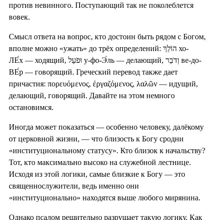
против невинного. Поступающий так не поколеблется
вовек.
Смысл ответа на вопрос, кто достоин быть рядом с Богом,
вполне можно «ужать» до трёх определений: הוֹלֵךְ хо-
ЛЕ́х — ходящий, וּפֹעֵל у-фо-Э́ль — делающий, וְדֹבֵר ве-до-
ВЕ́р — говорящий. Греческий перевод также дает
причастия: πορευόμενος, ἐργαζόμενος, λαλῶν — идущий,
делающий, говорящий. Давайте на этом немного
остановимся.
Иногда может показаться — особенно человеку, далёкому
от церковной жизни, — что близость к Богу сродни
«институциональному статусу». Кто близок к начальству?
Тот, кто максимально высоко на служебной лестнице.
Исходя из этой логики, самые близкие к Богу — это
священнослужители, ведь именно они
«институционально» находятся выше любого мирянина.
Однако псалом решительно разрушает такую логику. Как