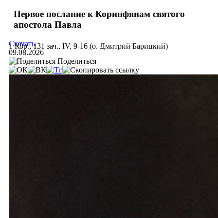
Первое послание к Коринфянам святого
апостола Павла
Скачать
1 Кор., 131 зач., IV, 9-16 (о. Дмитрий Барицкий)
09.08.2026
Поделиться