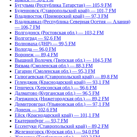
Бугульма (Республика Татарстан) — 105,9 FM
Буденновск (Ставропольский край) — 101,7 FM
Владивосток (Приморский край) — 97,3 FM
Владикавказ (Республика Северная Осетия — Алания)
— 106,7 FM
Волгодонск (Ростовская обл.) — 103,2 FM
Волгоград — 92,6 FM
Волноваха (ДНР) — 99,5 FM
Вологда — 96,0 FM
Воронеж — 89,4 FM
Вышний Волочек (Тверская обл.) — 104,5 FM
Вязьма (Смоленская обл.) — 88,3 FM
Гагарин (Смоленская обл.) — 95,3 FM
Галюгаевская (Ставропольский край) — 89,8 FM
Геленджик (Краснодарский край) — 93,1 FM
Геническ (Херсонская обл.) — 96,6 FM
Далматово (Курганская обл.) — 96,5 FM
Дзержинск (Нижегородская обл.) — 89,2 FM
Димитровград (Ульяновская обл.) — 97,1 FM
Донецк — 102,6 FM
Ейск (Краснодарский край) — 101,1 FM
Екатеринбург — 93,7 FM
Ессентуки (Ставропольский край) – 89,2 FM
Железногорск (Курская обл.) — 94,0 FM