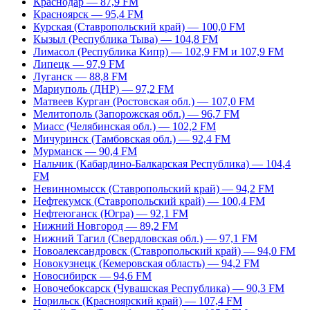
Краснодар — 87,9 FM
Красноярск — 95,4 FM
Курская (Ставропольский край) — 100,0 FM
Кызыл (Республика Тыва) — 104,8 FM
Лимасол (Республика Кипр) — 102,9 FM и 107,9 FM
Липецк — 97,9 FM
Луганск — 88,8 FM
Мариуполь (ДНР) — 97,2 FM
Матвеев Курган (Ростовская обл.) — 107,0 FM
Мелитополь (Запорожская обл.) — 96,7 FM
Миасс (Челябинская обл.) — 102,2 FM
Мичуринск (Тамбовская обл.) — 92,4 FM
Мурманск — 90,4 FM
Нальчик (Кабардино-Балкарская Республика) — 104,4
FM
Невинномысск (Ставропольский край) — 94,2 FM
Нефтекумск (Ставропольский край) — 100,4 FM
Нефтеюганск (Югра) — 92,1 FM
Нижний Новгород — 89,2 FM
Нижний Тагил (Свердловская обл.) — 97,1 FM
Новоалександровск (Ставропольский край) — 94,0 FM
Новокузнецк (Кемеровская область) — 94,2 FM
Новосибирск — 94,6 FM
Новочебоксарск (Чувашская Республика) — 90,3 FM
Норильск (Красноярский край) — 107,4 FM