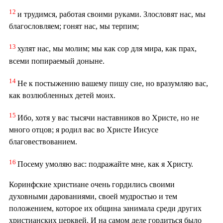
12
и трудимся, работая своими руками. Злословят нас, мы
благословляем; гонят нас, мы терпим;
13
хулят нас, мы молим; мы как сор для мира, как прах,
всеми попираемый доныне.
14
Не к постыжению вашему пишу сие, но вразумляю вас,
как возлюбленных детей моих.
15
Ибо, хотя у вас тысячи наставников во Христе, но не
много отцов; я родил вас во Христе Иисусе
благовествованием.
16
Посему умоляю вас: подражайте мне, как я Христу.
Коринфские христиане очень гордились своими
духовными дарованиями, своей мудростью и тем
положением, которое их община занимала среди других
христианских церквей. И на самом деле гордиться было