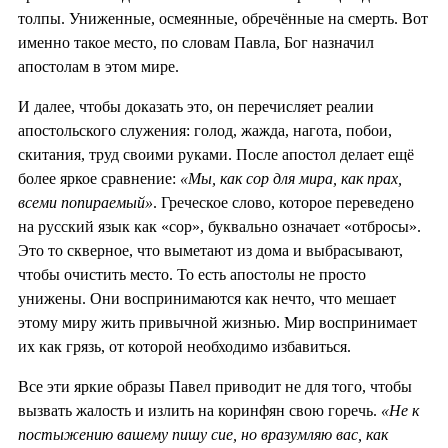
толпы. Униженные, осмеянные, обречённые на смерть. Вот
именно такое место, по словам Павла, Бог назначил
апостолам в этом мире.
И далее, чтобы доказать это, он перечисляет реалии
апостольского служения: голод, жажда, нагота, побои,
скитания, труд своими руками. После апостол делает ещё
более яркое сравнение:
«Мы, как сор для мира, как прах,
всеми попираемый»
. Греческое слово, которое переведено
на русский язык как «сор», буквально означает «отбросы».
Это то скверное, что выметают из дома и выбрасывают,
чтобы очистить место. То есть апостолы не просто
унижены. Они воспринимаются как нечто, что мешает
этому миру жить привычной жизнью. Мир воспринимает
их как грязь, от которой необходимо избавиться.
Все эти яркие образы Павел приводит не для того, чтобы
вызвать жалость и излить на коринфян свою горечь.
«Не к
постыжению вашему пишу сие, но вразумляю вас, как