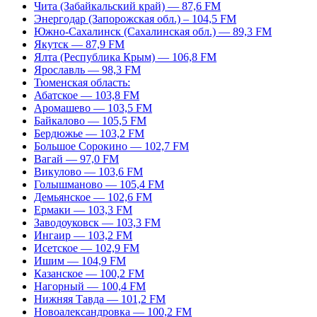
Чита (Забайкальский край) — 87,6 FM
Энергодар (Запорожская обл.) – 104,5 FM
Южно-Сахалинск (Сахалинская обл.) — 89,3 FM
Якутск — 87,9 FM
Ялта (Республика Крым) — 106,8 FM
Ярославль — 98,3 FM
Тюменская область:
Абатское — 103,8 FM
Аромашево — 103,5 FM
Байкалово — 105,5 FM
Бердюжье — 103,2 FM
Большое Сорокино — 102,7 FM
Вагай — 97,0 FM
Викулово — 103,6 FM
Голышманово — 105,4 FM
Демьянское — 102,6 FM
Ермаки — 103,3 FM
Заводоуковск — 103,3 FM
Ингаир — 103,2 FM
Исетское — 102,9 FM
Ишим — 104,9 FM
Казанское — 100,2 FM
Нагорный — 100,4 FM
Нижняя Тавда — 101,2 FM
Новоалександровка — 100,2 FM