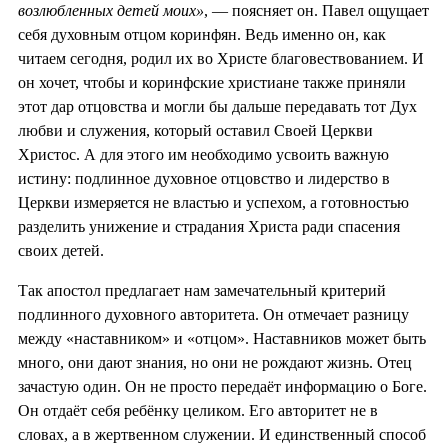
возлюбленных детей моих»
, — поясняет он. Павел ощущает
себя духовным отцом коринфян. Ведь именно он, как
читаем сегодня, родил их во Христе благовествованием. И
он хочет, чтобы и коринфские христиане также приняли
этот дар отцовства и могли бы дальше передавать тот Дух
любви и служения, который оставил Своей Церкви
Христос. А для этого им необходимо усвоить важную
истину: подлинное духовное отцовство и лидерство в
Церкви измеряется не властью и успехом, а готовностью
разделить унижение и страдания Христа ради спасения
своих детей.
Так апостол предлагает нам замечательный критерий
подлинного духовного авторитета. Он отмечает разницу
между «наставником» и «отцом». Наставников может быть
много, они дают знания, но они не рождают жизнь. Отец
зачастую один. Он не просто передаёт информацию о Боге.
Он отдаёт себя ребёнку целиком. Его авторитет не в
словах, а в жертвенном служении. И единственный способ