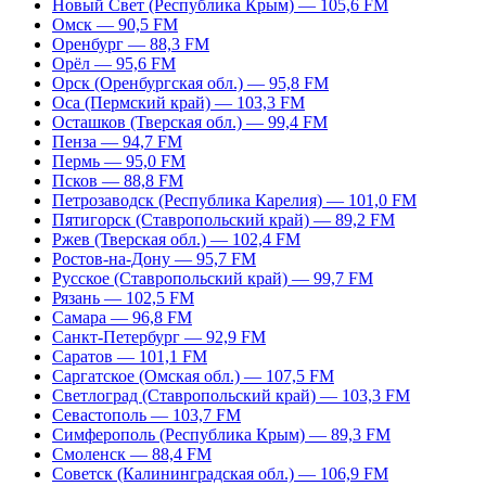
Новый Свет (Республика Крым) — 105,6 FM
Омск — 90,5 FM
Оренбург — 88,3 FM
Орёл — 95,6 FM
Орск (Оренбургская обл.) — 95,8 FM
Оса (Пермский край) — 103,3 FM
Осташков (Тверская обл.) — 99,4 FM
Пенза — 94,7 FM
Пермь — 95,0 FM
Псков — 88,8 FM
Петрозаводск (Республика Карелия) — 101,0 FM
Пятигорск (Ставропольский край) — 89,2 FM
Ржев (Тверская обл.) — 102,4 FM
Ростов-на-Дону — 95,7 FM
Русское (Ставропольский край) — 99,7 FM
Рязань — 102,5 FM
Самара — 96,8 FM
Санкт-Петербург — 92,9 FM
Саратов — 101,1 FM
Саргатское (Омская обл.) — 107,5 FM
Светлоград (Ставропольский край) — 103,3 FM
Севастополь — 103,7 FM
Симферополь (Республика Крым) — 89,3 FM
Смоленск — 88,4 FM
Советск (Калининградская обл.) — 106,9 FM