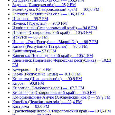
Жердевка (Тамбовская обл.) — 103,3 FM
Задонск (Липецкая обл.) — 95,2 FM
Зеленокумск (Ставропольский край) — 100,0 FM
Златоуст (Челябинская обл.) — 106,4 FM
Иваново — 99,7 FM
Ижевск (Удмуртия) — 97,0 FM
Изобильный (Ставропольский край) — 94,8 FM
Ипатово (Ставропольский край) — 105,3 FM
Иркутск — 88,5 FM
Йошкар-Ола (Республика Марий Эл) — 88,7 FM
Казань (Республика Татарстан) — 95,5 FM
Калининград — 97,0 FM
Каневская (Краснодарский край) — 105,1 FM
Карачаевск (Карачаево-Черкесская республика) — 102,3
FM
Кемерово — 104,3 FM
Керчь (Республика Крым) — 101,8 FM
Кинешма (Ивановская обл.) — 90,8 FM
Киров — 90,8 FM
Кирсанов (Тамбовская обл.) — 102,2 FM
Кисловодск (Ставропольский край) — 95,0 FM
Комсомольск-на-Амуре (Хабаровский край) — 99,9 FM
Копейск (Челябинская обл.) — 88,4 FM
Кострома — 92,0 FM
Красногвардейское (Ставропольский край) — 104,5 FM