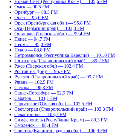
Новый Свет (Республика Крым) — 105,6 FM
Омск — 90,5 FM
Оренбург — 88,3 FM
Орёл — 95,6 FM
Орск (Оренбургская обл.) — 95,8 FM
Оса (Пермский край) — 103,3 FM
Осташков (Тверская обл.) — 99,4 FM
Пенза — 94,7 FM
Пермь — 95,0 FM
Псков — 88,8 FM
Петрозаводск (Республика Карелия) — 101,0 FM
Пятигорск (Ставропольский край) — 89,2 FM
Ржев (Тверская обл.) — 102,4 FM
Ростов-на-Дону — 95,7 FM
Русское (Ставропольский край) — 99,7 FM
Рязань — 102,5 FM
Самара — 96,8 FM
Санкт-Петербург — 92,9 FM
Саратов — 101,1 FM
Саргатское (Омская обл.) — 107,5 FM
Светлоград (Ставропольский край) — 103,3 FM
Севастополь — 103,7 FM
Симферополь (Республика Крым) — 89,3 FM
Смоленск — 88,4 FM
Советск (Калининградская обл.) — 106,9 FM