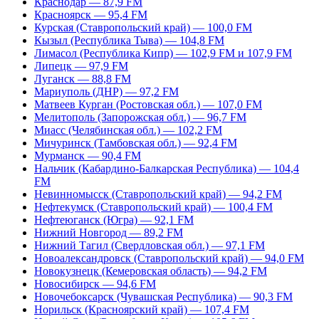
Краснодар — 87,9 FM
Красноярск — 95,4 FM
Курская (Ставропольский край) — 100,0 FM
Кызыл (Республика Тыва) — 104,8 FM
Лимасол (Республика Кипр) — 102,9 FM и 107,9 FM
Липецк — 97,9 FM
Луганск — 88,8 FM
Мариуполь (ДНР) — 97,2 FM
Матвеев Курган (Ростовская обл.) — 107,0 FM
Мелитополь (Запорожская обл.) — 96,7 FM
Миасс (Челябинская обл.) — 102,2 FM
Мичуринск (Тамбовская обл.) — 92,4 FM
Мурманск — 90,4 FM
Нальчик (Кабардино-Балкарская Республика) — 104,4
FM
Невинномысск (Ставропольский край) — 94,2 FM
Нефтекумск (Ставропольский край) — 100,4 FM
Нефтеюганск (Югра) — 92,1 FM
Нижний Новгород — 89,2 FM
Нижний Тагил (Свердловская обл.) — 97,1 FM
Новоалександровск (Ставропольский край) — 94,0 FM
Новокузнецк (Кемеровская область) — 94,2 FM
Новосибирск — 94,6 FM
Новочебоксарск (Чувашская Республика) — 90,3 FM
Норильск (Красноярский край) — 107,4 FM