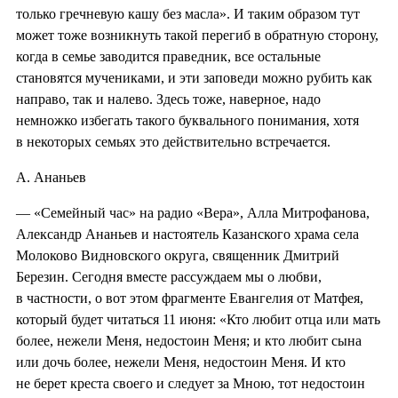
только гречневую кашу без масла». И таким образом тут
может тоже возникнуть такой перегиб в обратную сторону,
когда в семье заводится праведник, все остальные
становятся мучениками, и эти заповеди можно рубить как
направо, так и налево. Здесь тоже, наверное, надо
немножко избегать такого буквального понимания, хотя
в некоторых семьях это действительно встречается.
А. Ананьев
— «Семейный час» на радио «Вера», Алла Митрофанова,
Александр Ананьев и настоятель Казанского храма села
Молоково Видновского округа, священник Дмитрий
Березин. Сегодня вместе рассуждаем мы о любви,
в частности, о вот этом фрагменте Евангелия от Матфея,
который будет читаться 11 июня: «Кто любит отца или мать
более, нежели Меня, недостоин Меня; и кто любит сына
или дочь более, нежели Меня, недостоин Меня. И кто
не берет креста своего и следует за Мною, тот недостоин