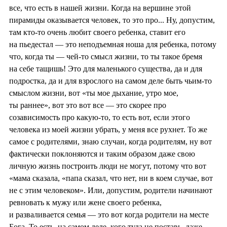
все, что есть в нашей жизни. Когда на вершине этой
пирамиды оказывается человек, то это про... Ну, допустим,
там кто-то очень любит своего ребенка, ставит его
на пьедестал — это неподъемная ноша для ребенка, потому
что, когда ты — чей-то смысл жизни, то ты такое бремя
на себе тащишь! Это для маленького существа, да и для
подростка, да и для взрослого на самом деле быть чьим-то
смыслом жизни, вот «ты мое дыхание, утро мое,
ты раннее», вот это вот все — это скорее про
созависимость про какую-то, то есть вот, если этого
человека из моей жизни убрать, у меня все рухнет. То же
самое с родителями, знаю случаи, когда родителям, ну вот
фактически поклоняются и таким образом даже свою
личную жизнь построить люди не могут, потому что вот
«мама сказала, «папа сказал, что нет, ни в коем случае, вот
не с этим человеком». Или, допустим, родители начинают
ревновать к мужу или жене своего ребенка,
и разваливается семья — это вот когда родители на месте
Бога. То есть, на самом деле, кого туда не поставь, даже