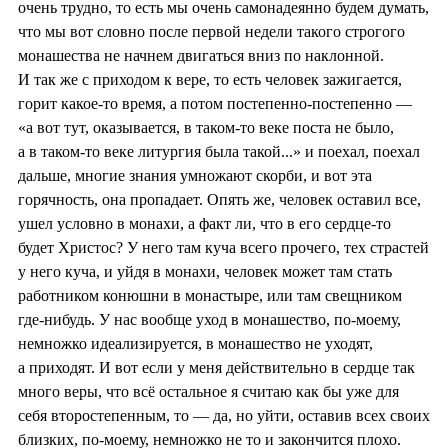
очень трудно, то есть мы очень самонадеянно будем думать,
что мы вот словно после первой недели такого строгого
монашества не начнем двигаться вниз по наклонной.
И так же с приходом к вере, то есть человек зажигается,
горит какое-то время, а потом постепенно-постепенно —
«а вот тут, оказывается, в таком-то веке поста не было,
а в таком-то веке литургия была такой...» и поехал, поехал
дальше, многие знания умножают скорби, и вот эта
горячность, она пропадает. Опять же, человек оставил все,
ушел условно в монахи, а факт ли, что в его сердце-то
будет Христос? У него там куча всего прочего, тех страстей
у него куча, и уйдя в монахи, человек может там стать
работником конюшни в монастыре, или там свещником
где-нибудь. У нас вообще уход в монашество, по-моему,
немножко идеализируется, в монашество не уходят,
а приходят. И вот если у меня действительно в сердце так
много веры, что всё остальное я считаю как бы уже для
себя второстепенным, то — да, но уйти, оставив всех своих
близких, по-моему, немножко не то и закончится плохо.