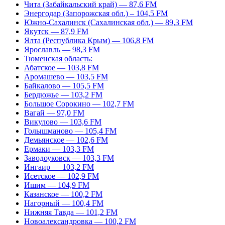
Чита (Забайкальский край) — 87,6 FM
Энергодар (Запорожская обл.) – 104,5 FM
Южно-Сахалинск (Сахалинская обл.) — 89,3 FM
Якутск — 87,9 FM
Ялта (Республика Крым) — 106,8 FM
Ярославль — 98,3 FM
Тюменская область:
Абатское — 103,8 FM
Аромашево — 103,5 FM
Байкалово — 105,5 FM
Бердюжье — 103,2 FM
Большое Сорокино — 102,7 FM
Вагай — 97,0 FM
Викулово — 103,6 FM
Голышманово — 105,4 FM
Демьянское — 102,6 FM
Ермаки — 103,3 FM
Заводоуковск — 103,3 FM
Ингаир — 103,2 FM
Исетское — 102,9 FM
Ишим — 104,9 FM
Казанское — 100,2 FM
Нагорный — 100,4 FM
Нижняя Тавда — 101,2 FM
Новоалександровка — 100,2 FM