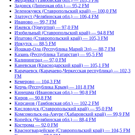
Жердевка (Тамбовская обл.) — 103,3 FM
Задонск (Липецкая обл.) — 95,2 FM
Зеленокумск (Ставропольский край) — 100,0 FM
Златоуст (Челябинская обл.) — 106,4 FM
Иваново — 99,7 FM
Ижевск (Удмуртия) — 97,0 FM
Изобильный (Ставропольский край) — 94,8 FM
Ипатово (Ставропольский край) — 105,3 FM
Иркутск — 88,5 FM
Йошкар-Ола (Республика Марий Эл) — 88,7 FM
Казань (Республика Татарстан) — 95,5 FM
Калининград — 97,0 FM
Каневская (Краснодарский край) — 105,1 FM
Карачаевск (Карачаево-Черкесская республика) — 102,3
FM
Кемерово — 104,3 FM
Керчь (Республика Крым) — 101,8 FM
Кинешма (Ивановская обл.) — 90,8 FM
Киров — 90,8 FM
Кирсанов (Тамбовская обл.) — 102,2 FM
Кисловодск (Ставропольский край) — 95,0 FM
Комсомольск-на-Амуре (Хабаровский край) — 99,9 FM
Копейск (Челябинская обл.) — 88,4 FM
Кострома — 92,0 FM
Красногвардейское (Ставропольский край) — 104,5 FM