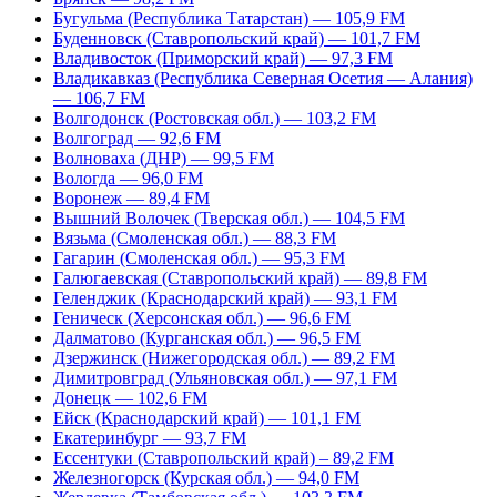
Бугульма (Республика Татарстан) — 105,9 FM
Буденновск (Ставропольский край) — 101,7 FM
Владивосток (Приморский край) — 97,3 FM
Владикавказ (Республика Северная Осетия — Алания)
— 106,7 FM
Волгодонск (Ростовская обл.) — 103,2 FM
Волгоград — 92,6 FM
Волноваха (ДНР) — 99,5 FM
Вологда — 96,0 FM
Воронеж — 89,4 FM
Вышний Волочек (Тверская обл.) — 104,5 FM
Вязьма (Смоленская обл.) — 88,3 FM
Гагарин (Смоленская обл.) — 95,3 FM
Галюгаевская (Ставропольский край) — 89,8 FM
Геленджик (Краснодарский край) — 93,1 FM
Геническ (Херсонская обл.) — 96,6 FM
Далматово (Курганская обл.) — 96,5 FM
Дзержинск (Нижегородская обл.) — 89,2 FM
Димитровград (Ульяновская обл.) — 97,1 FM
Донецк — 102,6 FM
Ейск (Краснодарский край) — 101,1 FM
Екатеринбург — 93,7 FM
Ессентуки (Ставропольский край) – 89,2 FM
Железногорск (Курская обл.) — 94,0 FM