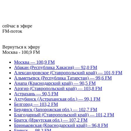
сейчас в эфире
FM-поток
Вернуться к эфиру
Москва - 100,9 FM
Москва — 100,9 FM
Абакан (Республика Хакасия) — 92,0 FM
Александровское (Ставропольский край) — 101,9 FM
Альметьевск (Республика Татарстан) — 99,6 FM
Анапа (Краснодарский край) — 90,5 FM
Арзгир (Ставропольский край) — 103,8 FM
Астрахань — 90,5 FM
Ахтубинск (Астраханская обл.) — 99,1 FM
Белгород — 103,2 FM
Бердянск (Запорожская обл.) — 102,7 FM
Благодарный (Ставропольский край) — 101,2 FM
Братск (Иркутская обл.) — 107,2 FM
Бриньковская (Краснодарский край) – 96,8 FM
Брянск — 98,2 FM