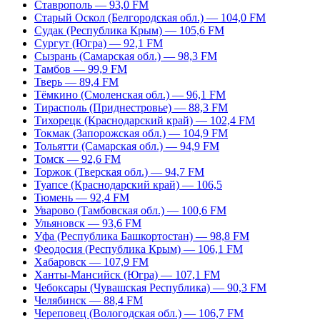
Ставрополь — 93,0 FM
Старый Оскол (Белгородская обл.) — 104,0 FM
Судак (Республика Крым) — 105,6 FM
Сургут (Югра) — 92,1 FM
Сызрань (Самарская обл.) — 98,3 FM
Тамбов — 99,9 FM
Тверь — 89,4 FM
Тёмкино (Смоленская обл.) — 96,1 FM
Тирасполь (Приднестровье) — 88,3 FM
Тихорецк (Краснодарский край) — 102,4 FM
Токмак (Запорожская обл.) — 104,9 FM
Тольятти (Самарская обл.) — 94,9 FM
Томск — 92,6 FM
Торжок (Тверская обл.) — 94,7 FM
Туапсе (Краснодарский край) — 106,5
Тюмень — 92,4 FM
Уварово (Тамбовская обл.) — 100,6 FM
Ульяновск — 93,6 FM
Уфа (Республика Башкортостан) — 98,8 FM
Феодосия (Республика Крым) — 106,1 FM
Хабаровск — 107,9 FM
Ханты-Мансийск (Югра) — 107,1 FM
Чебоксары (Чувашская Республика) — 90,3 FM
Челябинск — 88,4 FM
Череповец (Вологодская обл.) — 106,7 FM