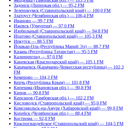
Жердевка (Тамбовская обл.) — 103,3 FM
Задонск (Липецкая обл.) — 95,2 FM
Зеленокумск (Ставропольский край) — 100,0 FM
Златоуст (Челябинская обл.) — 106,4 FM
Иваново — 99,7 FM
Ижевск (Удмуртия) — 97,0 FM
Изобильный (Ставропольский край) — 94,8 FM
Ипатово (Ставропольский край) — 105,3 FM
Иркутск — 88,5 FM
Йошкар-Ола (Республика Марий Эл) — 88,7 FM
Казань (Республика Татарстан) — 95,5 FM
Калининград — 97,0 FM
Каневская (Краснодарский край) — 105,1 FM
Карачаевск (Карачаево-Черкесская республика) — 102,3
FM
Кемерово — 104,3 FM
Керчь (Республика Крым) — 101,8 FM
Кинешма (Ивановская обл.) — 90,8 FM
Киров — 90,8 FM
Кирсанов (Тамбовская обл.) — 102,2 FM
Кисловодск (Ставропольский край) — 95,0 FM
Комсомольск-на-Амуре (Хабаровский край) — 99,9 FM
Копейск (Челябинская обл.) — 88,4 FM
Кострома — 92,0 FM
Красногвардейское (Ставропольский край) — 104,5 FM