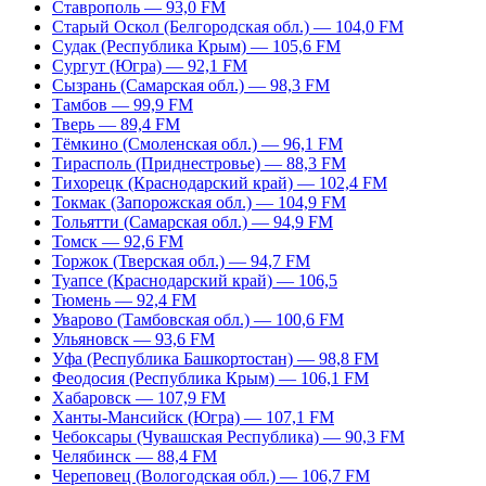
Ставрополь — 93,0 FM
Старый Оскол (Белгородская обл.) — 104,0 FM
Судак (Республика Крым) — 105,6 FM
Сургут (Югра) — 92,1 FM
Сызрань (Самарская обл.) — 98,3 FM
Тамбов — 99,9 FM
Тверь — 89,4 FM
Тёмкино (Смоленская обл.) — 96,1 FM
Тирасполь (Приднестровье) — 88,3 FM
Тихорецк (Краснодарский край) — 102,4 FM
Токмак (Запорожская обл.) — 104,9 FM
Тольятти (Самарская обл.) — 94,9 FM
Томск — 92,6 FM
Торжок (Тверская обл.) — 94,7 FM
Туапсе (Краснодарский край) — 106,5
Тюмень — 92,4 FM
Уварово (Тамбовская обл.) — 100,6 FM
Ульяновск — 93,6 FM
Уфа (Республика Башкортостан) — 98,8 FM
Феодосия (Республика Крым) — 106,1 FM
Хабаровск — 107,9 FM
Ханты-Мансийск (Югра) — 107,1 FM
Чебоксары (Чувашская Республика) — 90,3 FM
Челябинск — 88,4 FM
Череповец (Вологодская обл.) — 106,7 FM