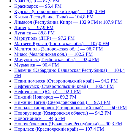
Краснодар — 87,9 FM
Красноярск — 95,4 FM
Курская (Ставропольский край) — 100,0 FM
Кызыл (Республика Тыва) — 104,8 FM
Лимасол (Республика Кипр) — 102,9 FM и 107,9 FM
Липецк — 97,9 FM
Луганск — 88,8 FM
Мариуполь (ДНР) — 97,2 FM
Матвеев Курган (Ростовская обл.) — 107,0 FM
Мелитополь (Запорожская обл.) — 96,7 FM
Миасс (Челябинская обл.) — 102,2 FM
Мичуринск (Тамбовская обл.) — 92,4 FM
Мурманск — 90,4 FM
Нальчик (Кабардино-Балкарская Республика) — 104,4
FM
Невинномысск (Ставропольский край) — 94,2 FM
Нефтекумск (Ставропольский край) — 100,4 FM
Нефтеюганск (Югра) — 92,1 FM
Нижний Новгород — 89,2 FM
Нижний Тагил (Свердловская обл.) — 97,1 FM
Новоалександровск (Ставропольский край) — 94,0 FM
Новокузнецк (Кемеровская область) — 94,2 FM
Новосибирск — 94,6 FM
Новочебоксарск (Чувашская Республика) — 90,3 FM
Норильск (Красноярский край) — 107,4 FM