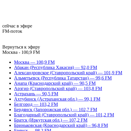
сейчас в эфире
FM-поток
Вернуться к эфиру
Москва - 100,9 FM
Москва — 100,9 FM
Абакан (Республика Хакасия) — 92,0 FM
Александровское (Ставропольский край) — 101,9 FM
Альметьевск (Республика Татарстан) — 99,6 FM
Анапа (Краснодарский край) — 90,5 FM
Арзгир (Ставропольский край) — 103,8 FM
Астрахань — 90,5 FM
Ахтубинск (Астраханская обл.) — 99,1 FM
Белгород — 103,2 FM
Бердянск (Запорожская обл.) — 102,7 FM
Благодарный (Ставропольский край) — 101,2 FM
Братск (Иркутская обл.) — 107,2 FM
Бриньковская (Краснодарский край) – 96,8 FM
Брянск — 98,2 FM