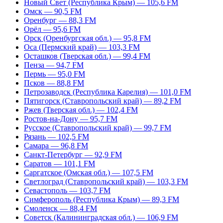
Новый Свет (Республика Крым) — 105,6 FM
Омск — 90,5 FM
Оренбург — 88,3 FM
Орёл — 95,6 FM
Орск (Оренбургская обл.) — 95,8 FM
Оса (Пермский край) — 103,3 FM
Осташков (Тверская обл.) — 99,4 FM
Пенза — 94,7 FM
Пермь — 95,0 FM
Псков — 88,8 FM
Петрозаводск (Республика Карелия) — 101,0 FM
Пятигорск (Ставропольский край) — 89,2 FM
Ржев (Тверская обл.) — 102,4 FM
Ростов-на-Дону — 95,7 FM
Русское (Ставропольский край) — 99,7 FM
Рязань — 102,5 FM
Самара — 96,8 FM
Санкт-Петербург — 92,9 FM
Саратов — 101,1 FM
Саргатское (Омская обл.) — 107,5 FM
Светлоград (Ставропольский край) — 103,3 FM
Севастополь — 103,7 FM
Симферополь (Республика Крым) — 89,3 FM
Смоленск — 88,4 FM
Советск (Калининградская обл.) — 106,9 FM