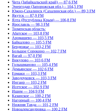
Чита (Забайкальский край) — 87,6 FM
Энергодар (Запорожская обл.) – 104,5 FM
Южно-Сахалинск (Сахалинская обл.) — 89,3 FM
Якутск — 87,9 FM
Ялта (Республика Крым) — 106,8 FM
Ярославль — 98,3 FM
Тюменская область:
Абатское — 103,8 FM
Аромашево — 103,5 FM
Байкалово — 105,5 FM
Бердюжье — 103,2 FM
Большое Сорокино — 102,7 FM
Вагай — 97,0 FM
Викулово — 103,6 FM
Голышманово — 105,4 FM
Демьянское — 102,6 FM
Ермаки — 103,3 FM
Заводоуковск — 103,3 FM
Ингаир — 103,2 FM
Исетское — 102,9 FM
Ишим — 104,9 FM
Казанское — 100,2 FM
Нагорный — 100,4 FM
Нижняя Тавда — 101,2 FM
Новоалександровка — 100,2 FM